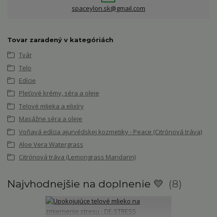
spaceylon.sk@gmail.com
Tovar zaradený v kategóriách
Tvár
Telo
Edície
Pleťové krémy, séra a oleje
Telové mlieka a elixíry
Masážne séra a oleje
Voňavá edícia ajurvédskej kozmetiky - Peace (Citrónová tráva)
Aloe Vera Watergrass
Citrónová tráva (Lemongrass Mandarin)
Najvhodnejšie na doplnenie 💛
8