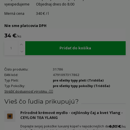
vyexpedujeme
Objednaj dnes do 8:00
Merná cena
340 € / l
Nie sme platcovia DPH
34 €
/
ks
Pridať do košíka
Číslo produktu:
31786
EAN kód:
4791097317862
Typ Pleti:
pre všetky typy pleti (Tridóša)
Typ Pokožky:
pre všetky typy pokožky (Tridóša)
Strážiť dostupnosť výrobku -🐕‍🦺
Vieš čo ľudia prikupujú?
Prírodné krémové mydlo - cejlónsky čaj a kvet Ylang -
CEYLON TEA YLANG
Doprajte svojej pokožke luxusný kúpeľ v najvzácnejších daroch Srí
6,50 €
/
ks