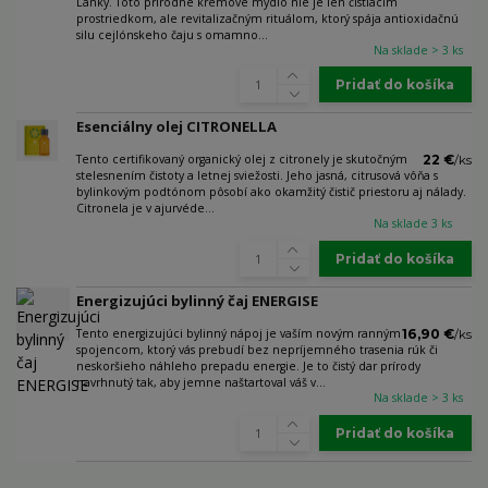
Lanky. Toto prírodné krémové mydlo nie je len čistiacim
prostriedkom, ale revitalizačným rituálom, ktorý spája antioxidačnú
silu cejlónskeho čaju s omamno...
Na sklade > 3 ks
Pridať do košíka
Esenciálny olej CITRONELLA
Tento certifikovaný organický olej z citronely je skutočným
22 €
/
ks
stelesnením čistoty a letnej sviežosti. Jeho jasná, citrusová vôňa s
bylinkovým podtónom pôsobí ako okamžitý čistič priestoru aj nálady.
Citronela je v ajurvéde...
Na sklade 3 ks
Pridať do košíka
Energizujúci bylinný čaj ENERGISE
Tento energizujúci bylinný nápoj je vaším novým ranným
16,90 €
/
ks
spojencom, ktorý vás prebudí bez nepríjemného trasenia rúk či
neskoršieho náhleho prepadu energie. Je to čistý dar prírody
navrhnutý tak, aby jemne naštartoval váš v...
Na sklade > 3 ks
Pridať do košíka