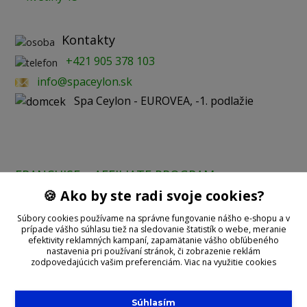
Kontakty
+421 905 378 103
info@spaceylon.sk
Spa Ceylon - EUROVEA, -1. podlažie
FRANCHISE
AFFILIATE PROGRAM
🍪 Ako by ste radi svoje cookies?
Prijímame online platby:
Súbory cookies používame na správne fungovanie nášho e-shopu a v
prípade vášho súhlasu tiež na sledovanie štatistík o webe, meranie
efektivity reklamných kampaní, zapamätanie vášho obľúbeného
nastavenia pri používaní stránok, či zobrazenie reklám
zodpovedajúcich vašim preferenciám.
Viac na využitie cookies
Súhlasím