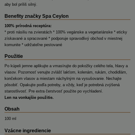
aby bol príliš silný.
Benefity značky Spa Ceylon
100% prírodná receptúra:
* proti násiliu na zvieratách * 100% vegánske a vegetariánske * eticky
získavané a spracované * podporuje spravodlivý obchod v miestnej
komunite * udržateľne pestované
Použitie
Po kúpeli jemne aplikujte a vmasírujte do pokožky celého tela, hlavy a
vlasov. Pozornosť venujte zvlášť lakťom, kolenám, rukám, chodidlám,
končekom vlasov a miestam náchylným na vysušovanie. Nechajte
pôsobiť. Opakujte podľa potreby, a vždy, keď je potrebná zvýšená
starostlivosť. Pre extra čerstvosť použite po vychladení.
Len na vonkajšie použitie.
Obsah
100 ml
Vzácne ingrediencie