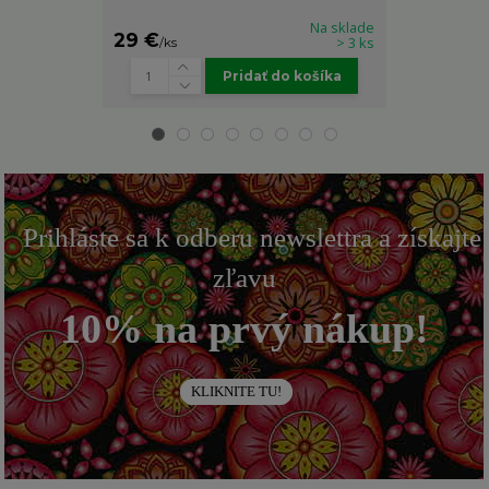
Na sklade
29 €
22 €
> 3 ks
/
ks
/
ks
Pridať do košíka
Prihláste sa k odberu newslettra a získajte
zľavu
10% na prvý nákup!
KLIKNITE TU!