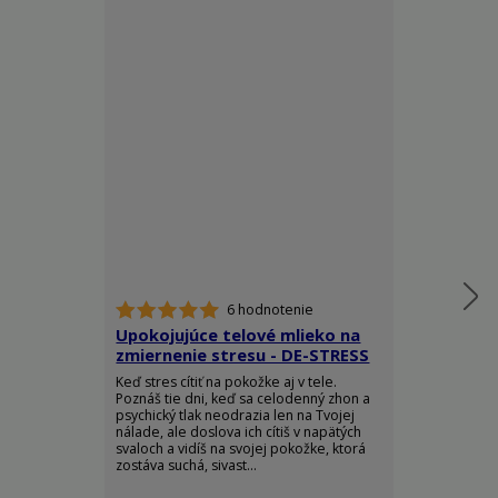
6 hodnotenie
Upokojujúce telové mlieko na
Telový spre
zmiernenie stresu - DE-STRESS
Ylang - RO
Keď stres cítiť na pokožke aj v tele.
Doprajte si do
Poznáš tie dni, keď sa celodenný zhon a
elegancie a z
psychický tlak neodrazia len na Tvojej
arómy, ktorá 
nálade, ale doslova ich cítiš v napätých
pocit absolútn
svaloch a vidíš na svojej pokožke, ktorá
sily. Luxusný t
zostáva suchá, sivast...
Body Spray je s