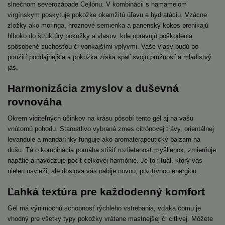
slnečnom severozápade Cejlónu. V kombinácii s hamamelom
virgínskym poskytuje pokožke okamžitú úľavu a hydratáciu. Vzácne
zložky ako moringa, hroznové semienka a panenský kokos prenikajú
hlboko do štruktúry pokožky a vlasov, kde opravujú poškodenia
spôsobené suchosťou či vonkajšími vplyvmi. Vaše vlasy budú po
použití poddajnejšie a pokožka získa späť svoju pružnosť a mladistvý
jas.
Harmonizácia zmyslov a duševná
rovnováha
Okrem viditeľných účinkov na krásu pôsobí tento gél aj na vašu
vnútornú pohodu. Starostlivo vybraná zmes citrónovej trávy, orientálnej
levandule a mandarínky funguje ako aromaterapeutický balzam na
dušu. Táto kombinácia pomáha stíšiť rozlietanosť myšlienok, zmierňuje
napätie a navodzuje pocit celkovej harmónie. Je to rituál, ktorý vás
nielen osvieži, ale doslova vás nabije novou, pozitívnou energiou.
Ľahká textúra pre každodenný komfort
Gél má výnimočnú schopnosť rýchleho vstrebania, vďaka čomu je
vhodný pre všetky typy pokožky vrátane mastnejšej či citlivej. Môžete