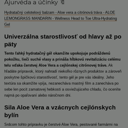
Ajurvéda a účinky 🔖
Hydratačný celotelový balzam - Aloe vera a citrónová tráva - ALOE
LEMONGRASS MANDARIN - Wellness Head to Toe Ultra-Hydrating
Gel
Univerzálna starostlivosť od hlavy až po
päty
Tento ľahký hydratačný gél okamžite upokojuje podráždenú
pokožku, lieči suché vlasy a prináša hĺbkovú revitalizáciu celému
telu vďaka čerstvej Aloe Vera a cejlónskej citrónovej tráve.
Ak
hľadáte prípravok, ktorý nahradí niekoľko rôznych produktov a zároveň
poskytne špičkovú starostlivosť, tento gél je pre vás ideálny. Jeho
textúra sa okamžite vpíja, nezanecháva mastný film a zanecháva po
sebe len pocit zamatovej hebkosti a osviežujúceho chladu, čo oceníte
najmä po opaľovaní alebo náročnom dni.
Sila Aloe Vera a vzácnych cejlónskych
bylín
Srdcom tohto prípravku je čerstvé Aloe Vera, pestované farmármi na