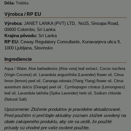
Dóša:
Tridóša
Výrobca / RP EU
Výrobca:
JANET LANKA (PVT) LTD, No15, Sinsapa Road,
00600 Colombo, Srí Lanka
Krajina pôvodu:
Srí Lanka
RP EU:
Ceway Regulatory Consultants, Kunavarjeva ulica 9,
1000 Ljubljana, Slovinsko
Ingrediencie
Aqua / Water, Aloe barbadensis (Aloe vera) leaf extract, Cocos nucifera
(Virgin Coconut) oil, Lavandula angustifolia (Lavender) flower oil, Citrus
limon (lemon) peel oil, Cananga odorata (Ylang Ylang) flower oil, Citrus
aurantium dulcis (Orange) peel oil , Cymbopogon citratus (Lemongrass)
leaf oil, Lavandula latifolia (Spike Lavender) herb oil, Sodium chloride
(Natural Salt)
Upozornenie: Zloženie produktov je pravidelne aktualizované.
Pred použitím si prečítajte aktuálny zoznam zložiek uvedený na
obale zakúpeného produktu, aby ste sa uistili, že použité
prísady sú vhodné pre vaše osobné použitie.