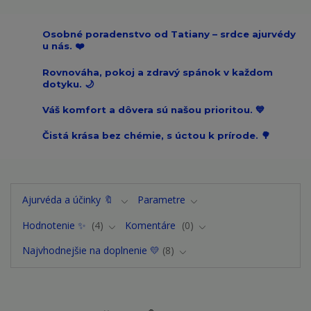
Osobné poradenstvo od Tatiany – srdce ajurvédy
u nás. ❤️
Rovnováha, pokoj a zdravý spánok v každom
dotyku. 🌙
Váš komfort a dôvera sú našou prioritou. 💙
Čistá krása bez chémie, s úctou k prírode. 🌳
Ajurvéda a účinky 🔖
Parametre
Hodnotenie ✨
4
Komentáre
0
Najvhodnejšie na doplnenie 💛
8