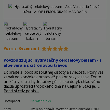
Pozri si Recenzie ⤵️
Povzbudzujúci hydratačný celotelový balzam - s
aloe vera a s citrónovou trávou
Doprajte si pocit absolútnej čistoty a sviežosti, ktorý vás
zahalí od končekov prstov až po končeky vlasov. Tento
unikátny, ultra-hydratačný gél je ako dotyk chladivého
dažďa uprostred tropického dňa na Cejlóne. Stačí je...
...
Pozri si celý popis ⤵️
Dostupnosť
Na sklade 2 ks
Kedy
Tvoju objednávku vyexpedujeme dnes do 10:00.