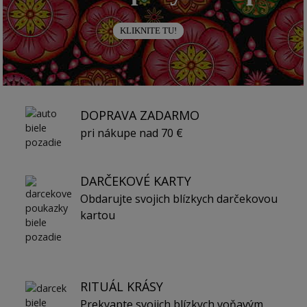
KLIKNITE TU!
DOPRAVA ZADARMO
pri nákupe nad 70 €
DARČEKOVÉ KARTY
Obdarujte svojich blízkych darčekovou
kartou
RITUÁL KRÁSY
Prekvapte svojich blízkych voňavým