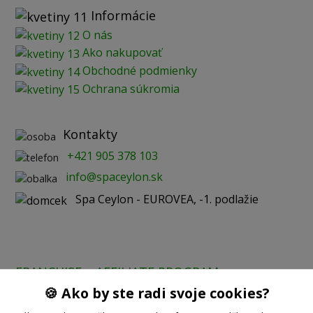
Informácie
O nás
Ako nakupovať
Obchodné podmienky
Ochrana súkromia
Kontakty
+421 905 378 103
info@spaceylon.sk
Spa Ceylon - EUROVEA, -1. podlažie
FRANCHISE
AFFILIATE PROGRAM
🍪 Ako by ste radi svoje cookies?
Prijímame online platby: