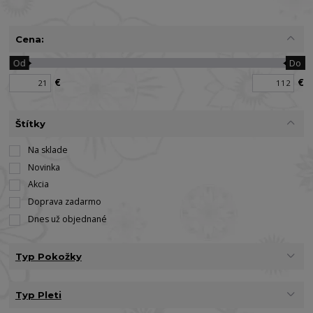
Cena:
Od
Do
€
€
Štítky
Na sklade
Novinka
Akcia
Doprava zadarmo
Dnes už objednané
Typ Pokožky
Typ Pleti