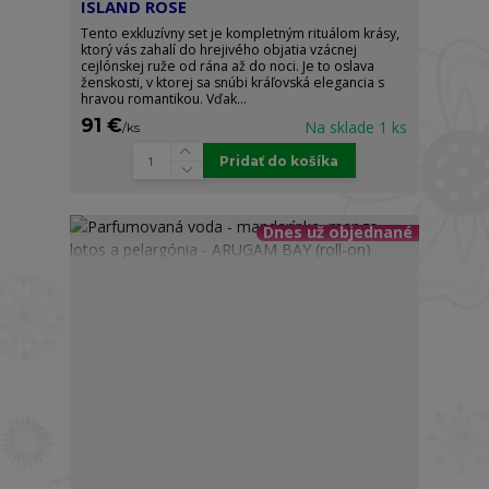
ISLAND ROSE
Tento exkluzívny set je kompletným rituálom krásy,
ktorý vás zahalí do hrejivého objatia vzácnej
cejlónskej ruže od rána až do noci. Je to oslava
ženskosti, v ktorej sa snúbi kráľovská elegancia s
hravou romantikou. Vďak...
91 €
Na sklade 1 ks
/
ks
Pridať do košíka
Dnes už objednané