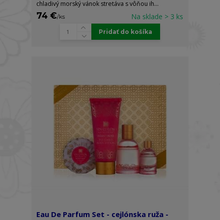
chladivý morský vánok stretáva s vôňou ih...
74 €
Na sklade > 3 ks
/
ks
Pridať do košíka
Eau De Parfum Set - cejlónska ruža -