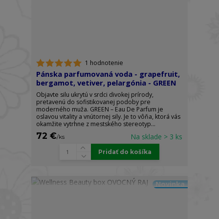
1 hodnotenie
Pánska parfumovaná voda - grapefruit,
bergamot, vetiver, pelargónia - GREEN
Objavte silu ukrytú v srdci divokej prírody,
pretavenú do sofistikovanej podoby pre
moderného muža. GREEN – Eau De Parfum je
oslavou vitality a vnútornej sily. Je to vôňa, ktorá vás
okamžite vytrhne z mestského stereotyp...
72 €
Na sklade > 3 ks
/
ks
Pridať do košíka
Novinka