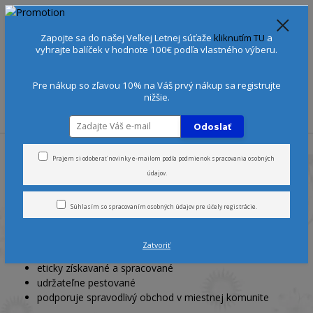
Spoznajte sa:
Urobte si Dóša test
alebo
Diagnostiku pleti
Zapojte sa do našej Veľkej Letnej súťaže
kliknutím TU
a
+421 905 378 103
(Po-Ne, 9-21 hod.)
EUR
vyhrajte balíček v hodnote 100€ podľa vlastného výberu.
0
0 €
Pre nákup so zľavou 10% na Váš prvý nákup sa registrujte
nižšie.
Menu
Odoslať
Úvod
Vône
Parfumované vody
Prajem si odoberať novinky e-mailom podľa
podmienok spracovania osobných
údajov
.
Parfumované vody
Súhlasím so
spracovaním osobných údajov
pre účely registrácie.
100% vegánske a
vegetariánske
Zatvoriť
proti násiliu na zvieratách
eticky získavané a spracované
udržateľne pestované
podporuje spravodlivý obchod v miestnej komunite