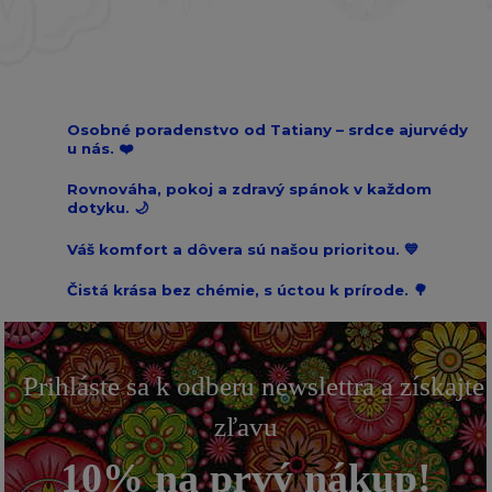
Osobné poradenstvo od Tatiany – srdce ajurvédy
u nás. ❤️
Rovnováha, pokoj a zdravý spánok v každom
dotyku. 🌙
Váš komfort a dôvera sú našou prioritou. 💙
Čistá krása bez chémie, s úctou k prírode. 🌳
Prihláste sa k odberu newslettra a získajte
zľavu
10% na prvý nákup!