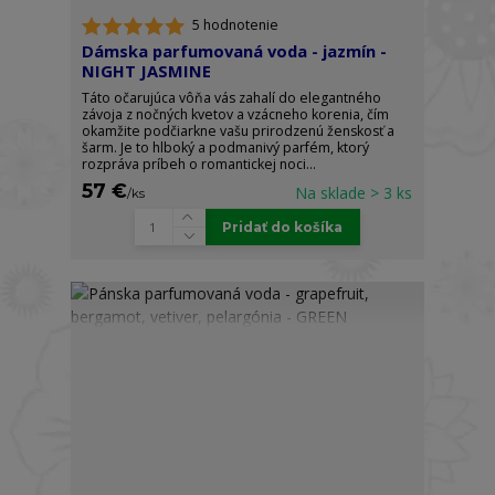
5 hodnotenie
Dámska parfumovaná voda - jazmín -
NIGHT JASMINE
Táto očarujúca vôňa vás zahalí do elegantného
závoja z nočných kvetov a vzácneho korenia, čím
okamžite podčiarkne vašu prirodzenú ženskosť a
šarm. Je to hlboký a podmanivý parfém, ktorý
rozpráva príbeh o romantickej noci...
57 €
Na sklade > 3 ks
/
ks
Pridať do košíka