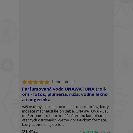
1 hodnotenie
Parfumovaná voda UNAWATUNA (roll-
on) - lotos, pluméria, ruža, vodné lekno
a tangerínka
Váš osobný talizman pokoja a tropickej krásy, ktorý
môžete mať neustále pri sebe. UNAWATUNA – Eau
de Perfume (roll-on) prináša éterickú kombináciu
vzácnych ostrovných kvetov v praktickom formáte,
ktorý sa zmestí aj do to...
21 €
Na sklade > 3 ks
/
ks