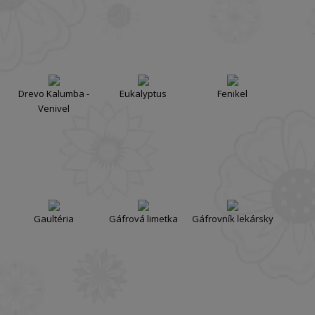
Drevo Kalumba -
Eukalyptus
Fenikel
Venivel
Gaultéria
Gáfrová limetka
Gáfrovník lekársky