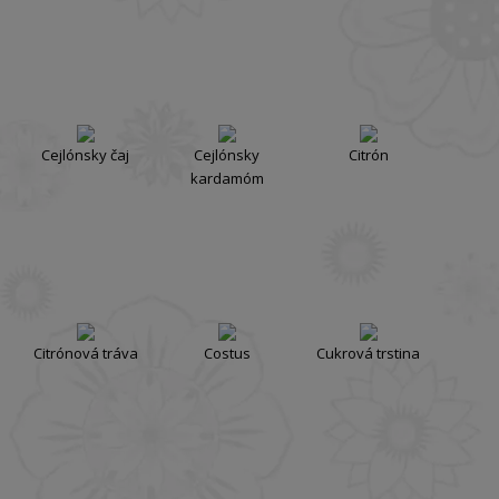
Cejlónsky čaj
Cejlónsky
Citrón
kardamóm
Citrónová tráva
Costus
Cukrová trstina