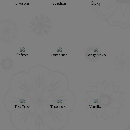
Srvátka
Svetlica
Šípky
Šafrán
Tamarind
Tangerínka
Tea Tree
Tuberóza
Vanilka