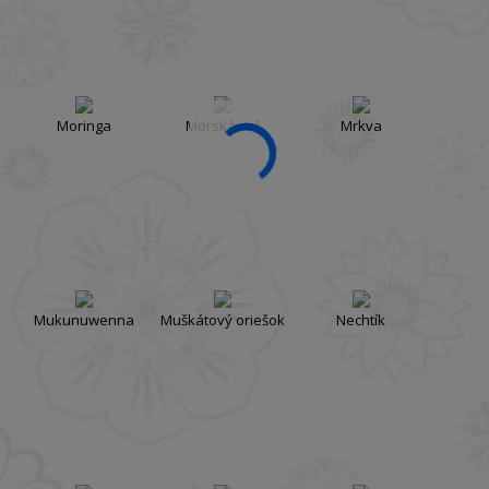
Moringa
Morská soľ
Mrkva
Mukunuwenna
Muškátový oriešok
Nechtík