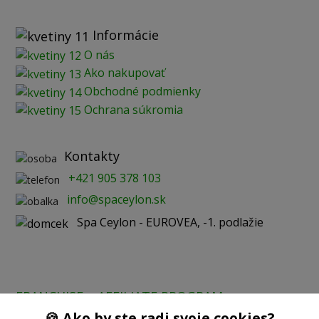
Informácie
O nás
Ako nakupovať
Obchodné podmienky
Ochrana súkromia
Kontakty
+421 905 378 103
info@spaceylon.sk
Spa Ceylon - EUROVEA, -1. podlažie
FRANCHISE
AFFILIATE PROGRAM
🍪 Ako by ste radi svoje cookies?