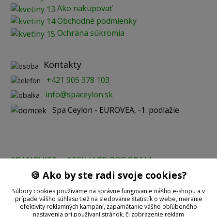
Ako nakupovať
Obchodné podmienky
Ochrana súkromia
Kontakty
+421 905 378 103
info@spaceylon.sk
Spa Ceylon - EUROVEA, -1. podlažie
FRANCHISE
AFFILIATE PROGRAM
🍪 Ako by ste radi svoje cookies?
Prijímame online platby:
Súbory cookies používame na správne fungovanie nášho e-shopu a v
prípade vášho súhlasu tiež na sledovanie štatistík o webe, meranie
efektivity reklamných kampaní, zapamätanie vášho obľúbeného
nastavenia pri používaní stránok, či zobrazenie reklám