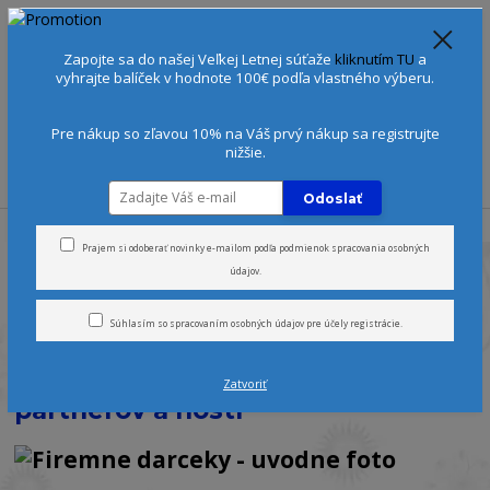
Spoznajte sa:
Urobte si Dóša test
alebo
Diagnostiku pleti
Zapojte sa do našej Veľkej Letnej súťaže
kliknutím TU
a
+421 905 378 103
(Po-Ne, 9-21 hod.)
EUR
vyhrajte balíček v hodnote 100€ podľa vlastného výberu.
0
0 €
Pre nákup so zľavou 10% na Váš prvý nákup sa registrujte
nižšie.
Menu
Odoslať
Úvod
Firemné Darčeky
Prajem si odoberať novinky e-mailom podľa
podmienok spracovania osobných
údajov
.
Výnimočné darčeky pre vašich
Súhlasím so
spracovaním osobných údajov
pre účely registrácie.
kolegov, klientov,
zamestnancov, obchodných
Zatvoriť
partnerov a hostí