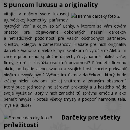
S puncom luxusu a originality
Vitajte v našom svete luxusnej
ajurvédskej kozmetiky, parfumov,
bytových vôní a čajov zo Srí Lanky, v ktorom sa vám otvára
priestor pre objavovanie dokonalých riešení darčekov
a netradičných pozorností pre vašich obchodných partnerov,
klientov, kolegov a zamestnancov. Hľadáte pre nich originálny
darček k Vianociam alebo k iným sviatkom či výročiam? Alebo im
chcete pripomenúť spoločné úspechy či významné jubileá vašej
firmy, ktoré si zaslúžia osobitnú pozornosť? Plánujete firemnú
akciu, podujatie alebo svadbu a svojich hostí chcete prekvapiť
niečím nezvyčajným? Vyčariť im úsmev darčekom, ktorý bude
krásny nielen obalom, ale aj vnútrom a zdravým obsahom?
Ktorý bude jedinečný, no zároveň praktický a u každého nájde
svoje využitie? Ktorý v nich zanechá tú správnu emóciu a ako
benefit navyše - poteší všetky zmysly a podporí harmóniu tela,
mysle aj duše?
Darčeky pre všetky
príležitosti