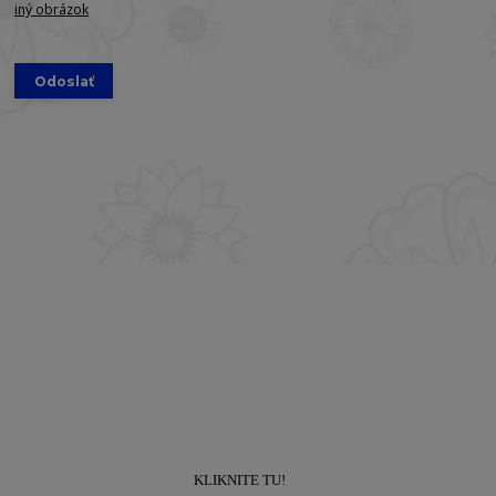
iný obrázok
Prihláste sa k odberu newslettra a získajte
zľavu
10% na prvý nákup!
KLIKNITE TU!