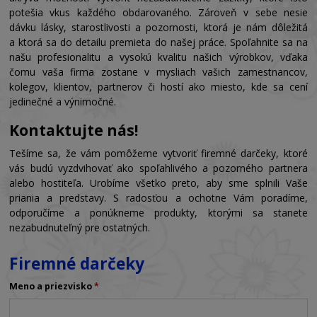
potešia vkus každého obdarovaného. Zároveň v sebe nesie
dávku lásky, starostlivosti a pozornosti, ktorá je nám dôležitá
a ktorá sa do detailu premieta do našej práce. Spoľahnite sa na
našu profesionalitu a vysokú kvalitu našich výrobkov, vďaka
čomu vaša firma zostane v mysliach vašich zamestnancov,
kolegov, klientov, partnerov či hostí ako miesto, kde sa cení
jedinečné a výnimočné.
Kontaktujte nás!
Tešíme sa, že vám pomôžeme vytvoriť firemné darčeky, ktoré
vás budú vyzdvihovať ako spoľahlivého a pozorného partnera
alebo hostiteľa. Urobíme všetko preto, aby sme splnili Vaše
priania a predstavy. S radosťou a ochotne Vám poradíme,
odporučíme a ponúkneme produkty, ktorými sa stanete
nezabudnuteľný pre ostatných.
Firemné darčeky
Meno a priezvisko
*