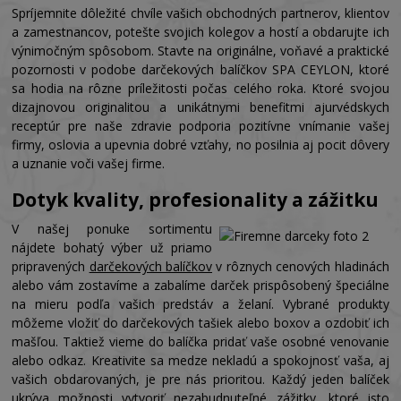
Spríjemnite dôležité chvíle vašich obchodných partnerov, klientov
a zamestnancov, potešte svojich kolegov a hostí a obdarujte ich
výnimočným spôsobom. Stavte na originálne, voňavé a praktické
pozornosti v podobe darčekových balíčkov SPA CEYLON, ktoré
sa hodia na rôzne príležitosti počas celého roka. Ktoré svojou
dizajnovou originalitou a unikátnymi benefitmi ajurvédskych
receptúr pre naše zdravie podporia pozitívne vnímanie vašej
firmy, oslovia a upevnia dobré vzťahy, no posilnia aj pocit dôvery
a uznanie voči vašej firme.
Dotyk kvality, profesionality a zážitku
V našej ponuke sortimentu
nájdete bohatý výber už priamo
pripravených
darčekových balíčkov
v rôznych cenových hladinách
alebo vám zostavíme a zabalíme darček prispôsobený špeciálne
na mieru podľa vašich predstáv a želaní. Vybrané produkty
môžeme vložiť do darčekových tašiek alebo boxov a ozdobiť ich
mašľou. Taktiež vieme do balíčka pridať vaše osobné venovanie
alebo odkaz. Kreativite sa medze nekladú a spokojnosť vaša, aj
vašich obdarovaných, je pre nás prioritou. Každý jeden balíček
ukrýva možnosti vytvoriť nezabudnuteľné zážitky, ktoré isto