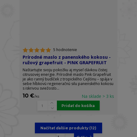
5 hodnotenie
Prírodné maslo z panenského kokosu -
ružový grapefruit - PINK GRAPEFRUIT
Naštartujte svoju pokožku aj myseľ dávkou čistej
citrusovej energie. Prírodné maslo Pink Grapefruit
je ako ranný budíček z tropického Cejlónu – spája v
sebe hĺbkovú regeneračnú silu panenského kokosu
s iskrivou sviežosťo...
10 €
Na sklade > 3 ks
/
ks
Pridať do košíka
Načítať ďalšie produkty (12)