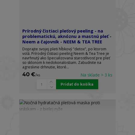
Prírodný čistiaci pleťový peeling - na
problematickú, aknóznu a mastnú pleť -
Neem a čajovník - NEEM & TEA TREE
Doprajte svojej pleti hĺbkový "detox", po ktorom
volá. Prírodný čistiaci peeling Neem & Tea Tree je
navrhnutý ako špecializovaná starostlivosť pre pleť
so sklonom k nedokonalostiam. Zabudnite na
agresívne drhnutie, ktoré...
40 €
Na sklade > 3 ks
/
ks
Pridať do košíka