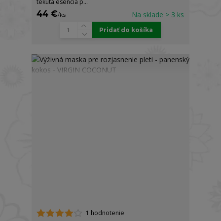
tekutá esencia p...
44 €
Na sklade > 3 ks
/
ks
Pridať do košíka
1 hodnotenie