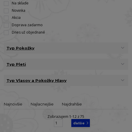
Na sklade
Novinka
Akcia
Doprava zadarmo
Dnes už objednané
Typ Pokožky
Typ Pleti
Typ Vlasov a Pokožky Hlavy
Najnovšie
Najlacnejšie
Najdrahšie
Zobrazujem 1-12 z 75
strana
z 7
ďalšie