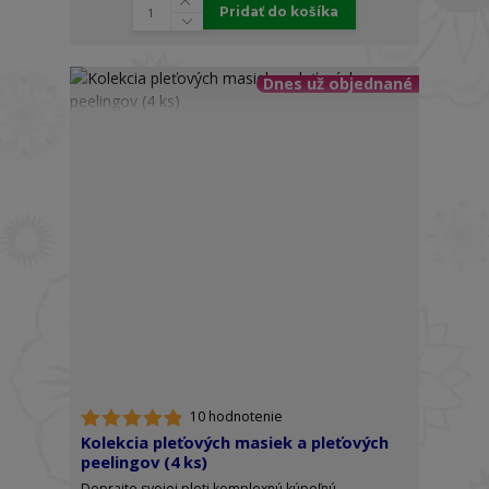
Pridať do košíka
Dnes už objednané
10 hodnotenie
Kolekcia pleťových masiek a pleťových
peelingov (4 ks)
Doprajte svojej pleti komplexnú kúpeľnú