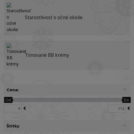
Starostlivosť o očné okolie
Tónované BB krémy
Cena:
Od
Do
€
€
Štítky