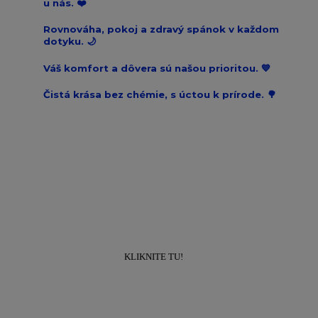
u nás. ❤️
Rovnováha, pokoj a zdravý spánok v každom
dotyku. 🌙
Váš komfort a dôvera sú našou prioritou. 💙
Čistá krása bez chémie, s úctou k prírode. 🌳
Prihláste sa k odberu newslettra a získajte
zľavu
10% na prvý nákup!
KLIKNITE TU!