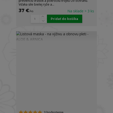
prevenciu vrások a pokročilú trojitú UV ochranu.
Vďaka sile bielej ryže a...
37 €
Na sklade > 3 ks
/
ks
Pridať do košíka
3 hodnotenie