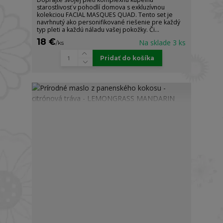
starostlivosť v pohodlí domova s exkluzívnou
kolekciou FACIAL MASQUES QUAD. Tento set je
navrhnutý ako personifikované riešenie pre každý
typ pleti a každú náladu vašej pokožky. Či...
18 €
Na sklade 3 ks
/
ks
Pridať do košíka