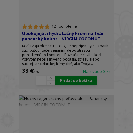
12 hodnotenie
Upokojujúci hydratačný krém na tvár -
panenský kokos - VIRGIN COCONUT
Keď Tvoja pleť často reaguje nepríjemným napätím,
suchosťou, začervenaním alebo strasou
prirodzeného komfortu. Poznáš tie chvíle, keď
vplyvom nepriaznivého počasia, stresu alebo
suchej kancelárskej klímy cítiš, ako Tvoja...
33 €
Na sklade 3 ks
/
ks
Pridať do košíka