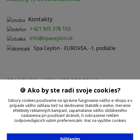
Kontakty
+421 905 378 103
info@spaceylon.sk
Spa Ceylon - EUROVEA, -1. podlažie
FRANCHISE
AFFILIATE PROGRAM
🍪 Ako by ste radi svoje cookies?
Prijímame online platby:
Súbory cookies používame na správne fungovanie nášho e-shopu a v
prípade vášho súhlasu tiež na sledovanie štatistík o webe, meranie
efektivity reklamných kampaní, zapamätanie vášho obľúbeného
nastavenia pri používaní stránok, či zobrazenie reklám
zodpovedajúcich vašim preferenciám.
Viac na využitie cookies
Súhlasím