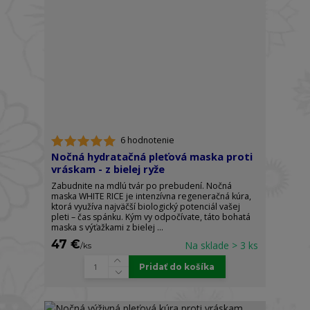
6 hodnotenie
Nočná hydratačná pleťová maska proti
vráskam - z bielej ryže
Zabudnite na mdlú tvár po prebudení. Nočná
maska WHITE RICE je intenzívna regeneračná kúra,
ktorá využíva najväčší biologický potenciál vašej
pleti – čas spánku. Kým vy odpočívate, táto bohatá
maska s výťažkami z bielej ...
47 €
Na sklade > 3 ks
/
ks
Pridať do košíka