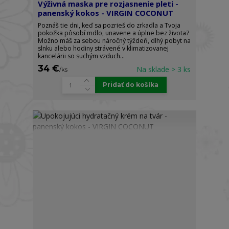
Výživná maska pre rozjasnenie pleti -
panenský kokos - VIRGIN COCONUT
Poznáš tie dni, keď sa pozrieš do zrkadla a Tvoja
pokožka pôsobí mdlo, unavene a úplne bez života?
Možno máš za sebou náročný týždeň, dlhý pobyt na
slnku alebo hodiny strávené v klimatizovanej
kancelárii so suchým vzduch...
34 €
Na sklade > 3 ks
/
ks
Pridať do košíka