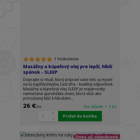
1 hodnotenie
Masážny a kúpeľový olej pre lepší, hlbší
spánok - SLEEP
Doprajte si rituál, ktorý pripraví vaše telo aj myseľ
na tú najdôležitejšiu časť dňa – kvalitný odpočinok.
Masážny a kúpeľový olej SLEEP je majstrovsky
namiešaná ajurvédska zmes, ktorá slúži ako
prirodzený kľúč k hlbokém...
26 €
Na sklade > 3 ks
/
ks
Pridať do košíka
Dnes už objednané