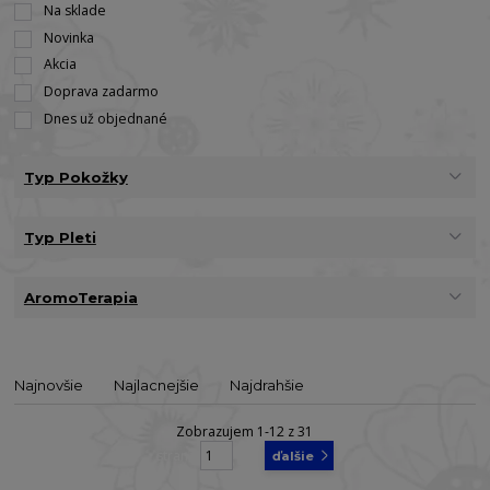
Na sklade
Novinka
Akcia
Doprava zadarmo
Dnes už objednané
Typ Pokožky
Typ Pleti
AromoTerapia
Najnovšie
Najlacnejšie
Najdrahšie
Zobrazujem 1-12 z 31
strana
z 3
ďalšie