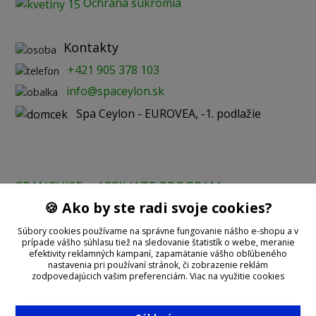
Ochrana súkromia
Kontakty
+421 905 378 103
info@spaceylon.sk
Spa Ceylon - EUROVEA, -1. podlažie
FRANCHISE
AFFILIATE PROGRAM
🍪 Ako by ste radi svoje cookies?
Prijímame online platby:
Súbory cookies používame na správne fungovanie nášho e-shopu a v
prípade vášho súhlasu tiež na sledovanie štatistík o webe, meranie
efektivity reklamných kampaní, zapamätanie vášho obľúbeného
nastavenia pri používaní stránok, či zobrazenie reklám
zodpovedajúcich vašim preferenciám.
Viac na využitie cookies