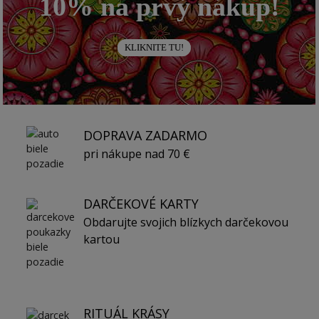
10% na prvý nákup!
KLIKNITE TU!
DOPRAVA ZADARMO
pri nákupe nad 70 €
DARČEKOVÉ KARTY
Obdarujte svojich blízkych darčekovou
kartou
RITUÁL KRÁSY