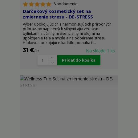
8 hodnotenie
Darčekový kozmetický set na
zmiernenie stresu - DE-STRESS
Výber upokojujúcich a harmonizujúcich prírodných
prípravkov naplnených silnými ajurvédskymi
bylinkami a účinnými esenciálnymi olejmi na
upokojenie tela a mysle a na odbúranie stresu.
Hĺbkovo upokojujúce kadidlo pomáha tí...
31 €
Na sklade 1 ks
/
ks
Pridať do košíka