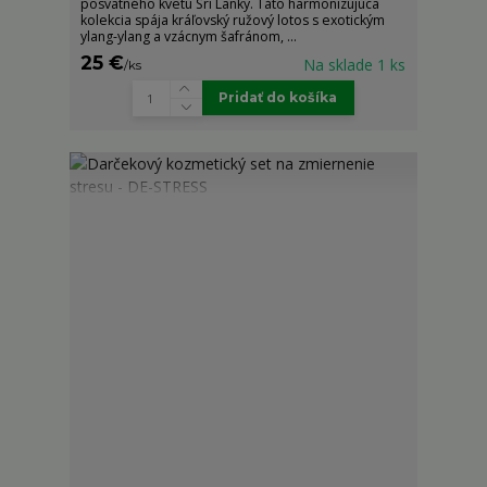
posvätného kvetu Srí Lanky. Táto harmonizujúca
kolekcia spája kráľovský ružový lotos s exotickým
ylang-ylang a vzácnym šafránom, ...
25 €
Na sklade 1 ks
/
ks
Pridať do košíka