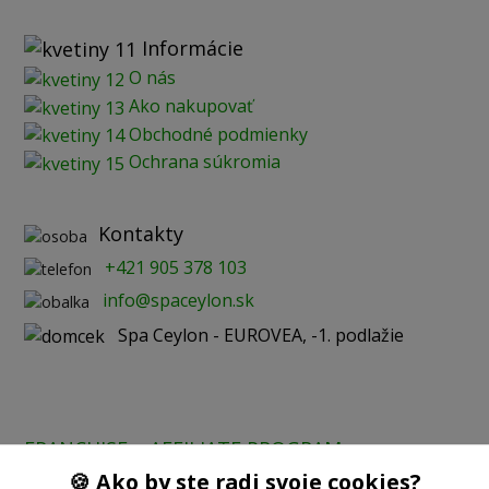
Informácie
O nás
Ako nakupovať
Obchodné podmienky
Ochrana súkromia
Kontakty
+421 905 378 103
info@spaceylon.sk
Spa Ceylon - EUROVEA, -1. podlažie
FRANCHISE
AFFILIATE PROGRAM
🍪 Ako by ste radi svoje cookies?