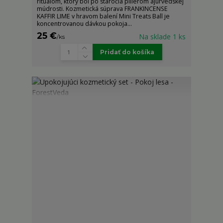
rituálom, ktorý bol po stáročia pilierom ajurvédskej
múdrosti. Kozmetická súprava FRANKINCENSE
KAFFIR LIME v hravom balení Mini Treats Ball je
koncentrovanou dávkou pokoja...
25 €
Na sklade 1 ks
/
ks
Pridať do košíka