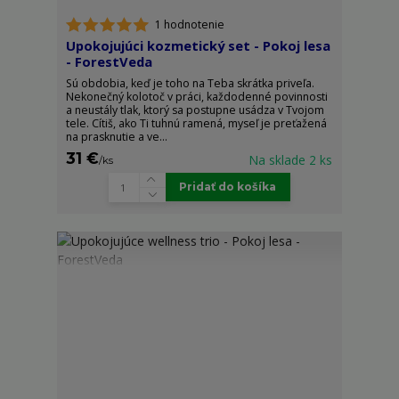
1 hodnotenie
Upokojujúci kozmetický set - Pokoj lesa
- ForestVeda
Sú obdobia, keď je toho na Teba skrátka priveľa.
Nekonečný kolotoč v práci, každodenné povinnosti
a neustály tlak, ktorý sa postupne usádza v Tvojom
tele. Cítiš, ako Ti tuhnú ramená, myseľ je preťažená
na prasknutie a ve...
31 €
Na sklade 2 ks
/
ks
Pridať do košíka