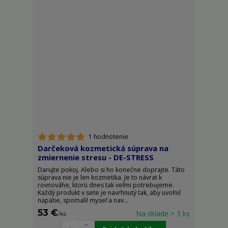
1 hodnotenie
Darčeková kozmetická súprava na
zmiernenie stresu - DE-STRESS
Darujte pokoj. Alebo si ho konečne doprajte. Táto
súprava nie je len kozmetika. Je to návrat k
rovnováhe, ktorú dnes tak veľmi potrebujeme.
Každý produkt v sete je navrhnutý tak, aby uvoľnil
napätie, spomalil myseľ a nav...
53 €
Na sklade > 3 ks
/
ks