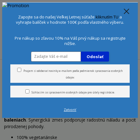
Spoznajte sa:
Urobte si Dóša test
alebo
Diagnostiku pleti
Zapojte sa do našej Veľkej Letnej súťaže
kliknutím TU
a
+421 905 378 103
(Po-Ne, 9-21 hod.)
EUR
vyhrajte balíček v hodnote 100€ podľa vlastného výberu.
0
0 €
Pre nákup so zľavou 10% na Váš prvý nákup sa registrujte
nižšie.
Menu
Odoslať
Úvod
Telo
Cestovné balenia
Prajem si odoberať novinky e-mailom podľa
podmienok spracovania osobných
údajov
.
Cestovné balenia
Súhlasím so
spracovaním osobných údajov
pre účely registrácie.
Výber rozmaznávajúcich ajurvédskych prípravkov do kúpeľa, na
vlasy alebo pre starostlivosť o telo obohatených o vzácne bylinky
Zatvoriť
a čisté aromatické esenciálne oleje v
malých cestovných
baleniach
. Synergická zmes podporuje radostnú náladu a pocit
prirodzenej pohody.
100% vegetariánske