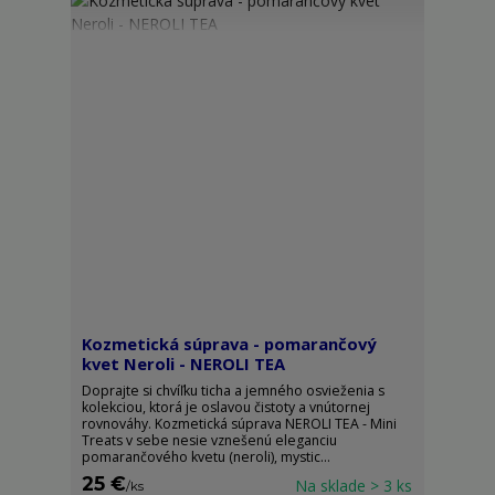
Kozmetická súprava - pomarančový
kvet Neroli - NEROLI TEA
Doprajte si chvíľku ticha a jemného osvieženia s
kolekciou, ktorá je oslavou čistoty a vnútornej
rovnováhy. Kozmetická súprava NEROLI TEA - Mini
Treats v sebe nesie vznešenú eleganciu
pomarančového kvetu (neroli), mystic...
25 €
Na sklade > 3 ks
/
ks