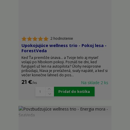
2 hodnotenie
Upokojujúce wellness trio - Pokoj lesa -
ForestVeda
Keď Ťa premôže únava... a Tvoje telo aj myseľ
volajú po hlbokom pokoji. Poznáš tie dni, keď
funguješ už len na autopilota? Úlohy neúprosne
pribúdajú, hlava je preťažená, svaly napäté, a keď si
večer konečne ľahneš do pos...
21 €
Na sklade 2 ks
/
ks
Pridať do košíka