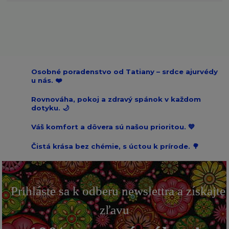
Osobné poradenstvo od Tatiany – srdce ajurvédy
u nás. ❤️
Rovnováha, pokoj a zdravý spánok v každom
dotyku. 🌙
Váš komfort a dôvera sú našou prioritou. 💙
Čistá krása bez chémie, s úctou k prírode. 🌳
Prihláste sa k odberu newslettra a získajte
zľavu