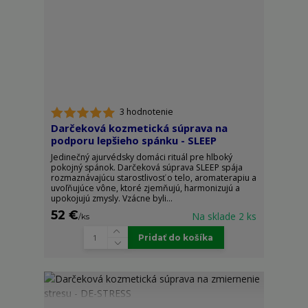
3 hodnotenie
Darčeková kozmetická súprava na
podporu lepšieho spánku - SLEEP
Jedinečný ajurvédsky domáci rituál pre hlboký
pokojný spánok. Darčeková súprava SLEEP spája
rozmaznávajúcu starostlivosť o telo, aromaterapiu a
uvoľňujúce vône, ktoré zjemňujú, harmonizujú a
upokojujú zmysly. Vzácne byli...
52 €
Na sklade 2 ks
/
ks
Pridať do košíka