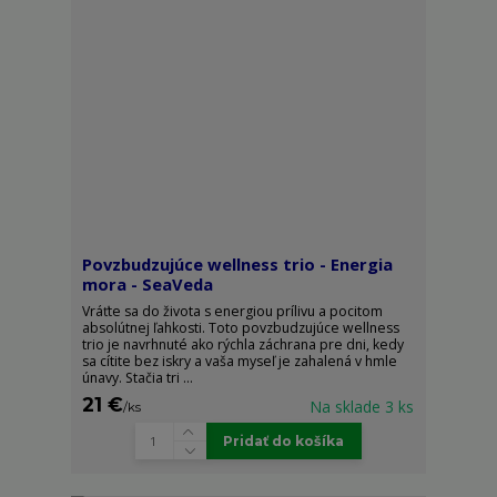
Povzbudzujúce wellness trio - Energia
mora - SeaVeda
Vráťte sa do života s energiou prílivu a pocitom
absolútnej ľahkosti. Toto povzbudzujúce wellness
trio je navrhnuté ako rýchla záchrana pre dni, kedy
sa cítite bez iskry a vaša myseľ je zahalená v hmle
únavy. Stačia tri ...
21 €
Na sklade 3 ks
/
ks
Pridať do košíka