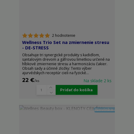
2 hodnotenie
Wellness Trio Set na zmiernenie stresu
- DE-STRESS
Obsahuje tri synergické produkty s kadidlom,
santalovým drevom a gáfrovou limetkou určené na
hĺbkové zmiernenie stresu a harmonizáciu čakier.
Obsah sady a účinné zložky: Tento výber
ajurvédskych receptúr cieli na fyzické...
22 €
Na sklade 2 ks
/
ks
Pridať do košíka
Novinka