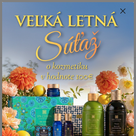
Spoznajte sa:
Urobte si Dóša test
alebo
Diagnostiku pleti
+421 905 378 103
(Po-Ne, 9-21 hod.)
EUR
0
0 €
Menu
Úvod
Telo
Dezodoranty
Osviežujúci prírodný dezodorant -
mandarínka, citrón, pomaranč - MANDARIN SPICE
Osviežujúci prírodný
dezodorant - mandarínka,
citrón, pomaranč -
MANDARIN SPICE
Novinka