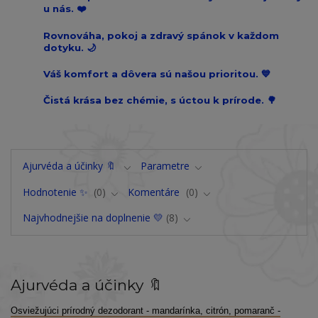
u nás. ❤️
Rovnováha, pokoj a zdravý spánok v každom
dotyku. 🌙
Váš komfort a dôvera sú našou prioritou. 💙
Čistá krása bez chémie, s úctou k prírode. 🌳
Ajurvéda a účinky 🔖
Parametre
Hodnotenie ✨
0
Komentáre
0
Najvhodnejšie na doplnenie 💛
8
Ajurvéda a účinky 🔖
Osviežujúci prírodný dezodorant - mandarínka, citrón, pomaranč -