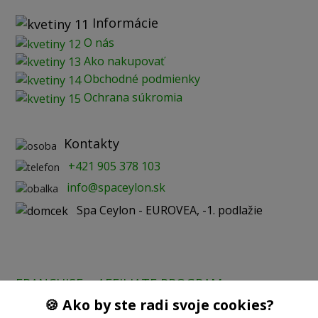
Informácie
O nás
Ako nakupovať
Obchodné podmienky
Ochrana súkromia
Kontakty
+421 905 378 103
info@spaceylon.sk
Spa Ceylon - EUROVEA, -1. podlažie
FRANCHISE
AFFILIATE PROGRAM
🍪 Ako by ste radi svoje cookies?
Prijímame online platby: