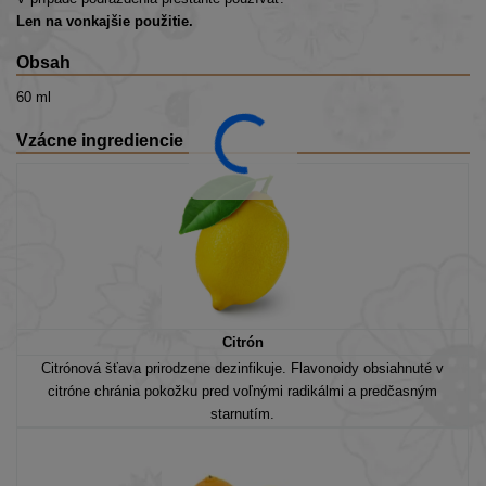
Len na vonkajšie použitie.
Obsah
60 ml
Vzácne ingrediencie
Citrón
Citrónová šťava prirodzene dezinfikuje. Flavonoidy obsiahnuté v
citróne chránia pokožku pred voľnými radikálmi a predčasným
starnutím.