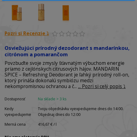
Pozri si Recenzie ⤵️
Osviežujúci prírodný dezodorant s mandarínkou,
citrónom a pomarančom
Povzbuďte svoje zmysly šťavnatým výbuchom energie
priamo z cejlónskych citrusových hájov. MANDARIN
SPICE – Refreshing Deodorant je ľahký prírodný roll-on,
ktorý prináša dokonalú symbiózu medzi
nekompromisnou ochranou a č...
... Pozri si celý popis ⤵️
Dostupnosť
Na sklade > 3 ks
Kedy
Tvoju objednávku vyexpedujeme dnes do 14:00.
vyexpedujeme
Objednaj dnes do 12:00
Merná cena
416,67 € / l