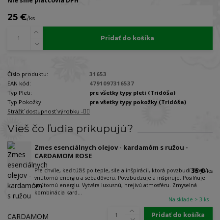
Nie sme platcovia DPH
25 €
/
ks
Pridať do košíka
Číslo produktu:
31653
EAN kód:
4791097316537
Typ Pleti:
pre všetky typy pleti (Tridóša)
Typ Pokožky:
pre všetky typy pokožky (Tridóša)
Strážiť dostupnosť výrobku -🐕‍🦺
Vieš čo ľudia prikupujú?
Zmes esenciálnych olejov - kardamóm s ružou -
CARDAMOM ROSE
Pre chvíle, keď túžiš po teple, sile a inšpirácii, ktorá povzbudí Tvoju
35 €
/
ks
vnútornú energiu a sebadôveru. Povzbudzuje a inšpiruje. Posilňuje
vnútornú energiu. Vytvára luxusnú, hrejivú atmosféru. Zmyselná
kombinácia kard...
Na sklade > 3 ks
Pridať do košíka