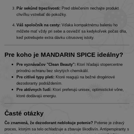
Pár sekúnd trpezlivosti:
Pred oblečením nechajte produkt
chvíľku vstrebať do pokožky.
Váš spoločník na cesty:
Vďaka kompaktnému baleniu ho
môžete mať vždy pri sebe a osviežiť sa kedykoľvek počas dňa,
keď potrebujete extra dávku citrusovej istoty.
Pre koho je MANDARIN SPICE ideálny?
Pre vyznávačov "Clean Beauty":
Ktorí hľadajú stopercentne
prírodnú ochranu bez skrytých chemikálií.
Pre citlivé typy pleti:
Ktoré reagujú na bežné drogériové
dezodoranty podráždením.
Pre aktívnych ľudí:
Ktorí preferujú unisex, optimistické vône,
ktoré dodávajú energiu.
Časté otázky
Čo znamená, že dezodorant neblokuje potenie?
Potenie je zdravý
proces, ktorým sa telo ochladzuje a zbavuje škodlivín. Antiperspiranty s