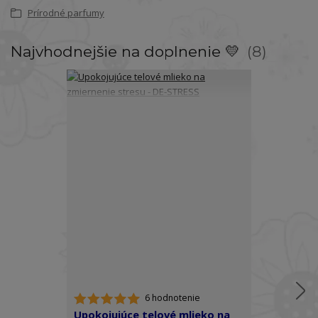
Prírodné parfumy
Najvhodnejšie na doplnenie 💛
8
6 hodnotenie
Upokojujúce telové mlieko na
Telový spre