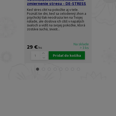
zmiernenie stresu - DE-STRESS
Ylang - RO
Keď stres cítiť na pokožke aj v tele.
Doprajte si do
Poznáš tie dni, keď sa celodenný zhon a
elegancie a z
psychický tlak neodrazia len na Tvojej
arómy, ktorá 
nálade, ale doslova ich cítiš v napätých
pocit absolútn
svaloch a vidíš na svojej pokožke, ktorá
sily. Luxusný t
zostáva suchá, sivast...
Body Spray je s
Na sklade
29 €
22 €
> 3 ks
/
ks
/
ks
Pridať do košíka
Prihláste sa k odberu newslettra a získajte
zľavu
10% na prvý nákup!