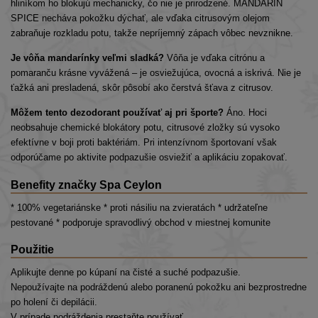
hliníkom ho blokujú mechanicky, čo nie je prirodzené. MANDARIN
SPICE necháva pokožku dýchať, ale vďaka citrusovým olejom
zabraňuje rozkladu potu, takže nepríjemný zápach vôbec nevznikne.
Je vôňa mandarínky veľmi sladká?
Vôňa je vďaka citrónu a
pomaranču krásne vyvážená – je osviežujúca, ovocná a iskrivá. Nie je
ťažká ani presladená, skôr pôsobí ako čerstvá šťava z citrusov.
Môžem tento dezodorant používať aj pri športe?
Áno. Hoci
neobsahuje chemické blokátory potu, citrusové zložky sú vysoko
efektívne v boji proti baktériám. Pri intenzívnom športovaní však
odporúčame po aktivite podpazušie osviežiť a aplikáciu zopakovať.
Benefity značky Spa Ceylon
* 100% vegetariánske * proti násiliu na zvieratách * udržateľne
pestované * podporuje spravodlivý obchod v miestnej komunite
Použitie
Aplikujte denne po kúpaní na čisté a suché podpazušie.
Nepoužívajte na podráždenú alebo poranenú pokožku ani bezprostredne
po holení či depilácii.
V prípade podráždenia prestaňte používať.