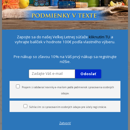
Zapojte sa do našej Veľkej Letnej súťaže
kliknutím TU
a
vyhrajte balíček v hodnote 100€ podľa vlastného výberu.
Pre nákup so zľavou 10% na Váš prvý nákup sa registrujte
nižšie.
Odoslať
Prajem si odoberať novinky e-mailom podľa
podmienok spracovania osobných
údajov
.
Súhlasím so
spracovaním osobných údajov
pre účely registrácie.
Zatvoriť