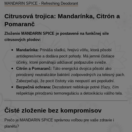
MANDARIN SPICE - Refreshing Deodorant
Citrusová trojica: Mandarínka, Citrón a
Pomaranč
Zloženie MANDARIN SPICE je postavené na funkčnej sile
citrusových plodov:
Mandarínka:
Prináša sladkú, hrejivú vôňu, ktorá pôsobí
antidepresívne a dodáva pocit pohody. Má jemné čistiace
účinky, ktoré pomáhajú udržiavať podpazušie svieže.
Citrón a Pomaranč:
Táto energická dvojica pôsobí ako
prirodzený neutralizátor baktérií zodpovedných za telesný pach.
Zabezpečujú, že pocit čistoty vás neopustí ani popoludní.
Bezpečná ochrana:
Dezodorant neblokuje potné žľazy, čím
rešpektuje prirodzenú termoreguláciu a detoxikáciu vášho tela.
Čisté zloženie bez kompromisov
Prečo je MANDARIN SPICE správnou voľbou pre vaše zdravie i
planétu?