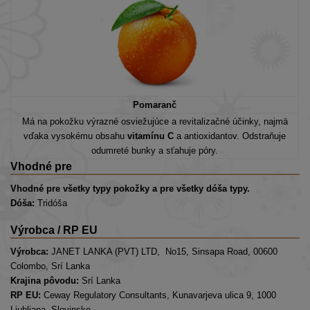
Pomaranč
Má na pokožku výrazné osviežujúce a revitalizačné účinky, najmä
vďaka vysokému obsahu
vitamínu C
a antioxidantov. Odstraňuje
odumreté bunky a sťahuje póry.
Vhodné pre
Vhodné pre všetky typy pokožky a pre všetky dóša typy.
Dóša:
Tridóša
Výrobca / RP EU
Výrobca:
JANET LANKA (PVT) LTD, No15, Sinsapa Road, 00600
Colombo, Srí Lanka
Krajina pôvodu:
Srí Lanka
RP EU:
Ceway Regulatory Consultants, Kunavarjeva ulica 9, 1000
Ljubljana, Slovinsko