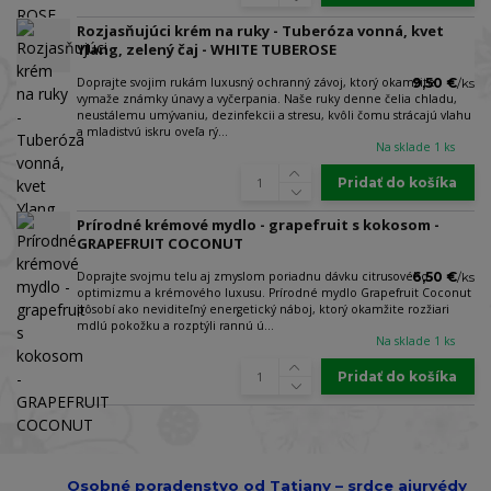
Rozjasňujúci krém na ruky - Tuberóza vonná, kvet
Ylang, zelený čaj - WHITE TUBEROSE
Doprajte svojim rukám luxusný ochranný závoj, ktorý okamžite
9,50 €
/
ks
vymaže známky únavy a vyčerpania. Naše ruky denne čelia chladu,
neustálemu umývaniu, dezinfekcii a stresu, kvôli čomu strácajú vlahu
a mladistvú iskru oveľa rý...
Na sklade 1 ks
Pridať do košíka
Prírodné krémové mydlo - grapefruit s kokosom -
GRAPEFRUIT COCONUT
Doprajte svojmu telu aj zmyslom poriadnu dávku citrusového
6,50 €
/
ks
optimizmu a krémového luxusu. Prírodné mydlo Grapefruit Coconut
pôsobí ako neviditeľný energetický náboj, ktorý okamžite rozžiari
mdlú pokožku a rozptýli rannú ú...
Na sklade 1 ks
Pridať do košíka
Osobné poradenstvo od Tatiany – srdce ajurvédy