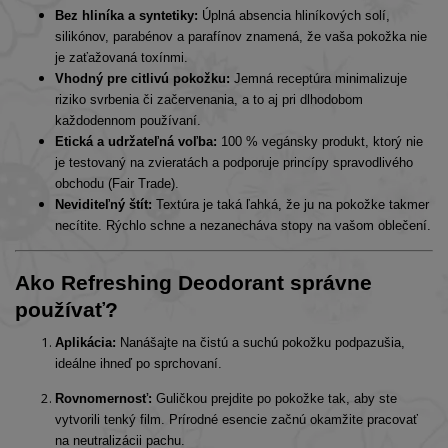
Bez hliníka a syntetiky:
Úplná absencia hliníkových solí,
silikónov, parabénov a parafínov znamená, že vaša pokožka nie
je zaťažovaná toxínmi.
Vhodný pre citlivú pokožku:
Jemná receptúra minimalizuje
riziko svrbenia či začervenania, a to aj pri dlhodobom
každodennom používaní.
Etická a udržateľná voľba:
100 % vegánsky produkt, ktorý nie
je testovaný na zvieratách a podporuje princípy spravodlivého
obchodu (Fair Trade).
Neviditeľný štít:
Textúra je taká ľahká, že ju na pokožke takmer
necítite. Rýchlo schne a nezanecháva stopy na vašom oblečení.
Ako Refreshing Deodorant správne
používať?
Aplikácia:
Nanášajte na čistú a suchú pokožku podpazušia,
ideálne ihneď po sprchovaní.
Rovnomernosť:
Guličkou prejdite po pokožke tak, aby ste
vytvorili tenký film. Prírodné esencie začnú okamžite pracovať
na neutralizácii pachu.