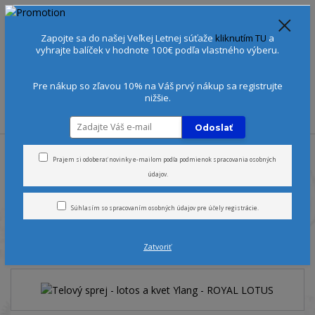
Spoznajte sa:
Urobte si Dóša test
alebo
Diagnostiku pleti
Zapojte sa do našej Veľkej Letnej súťaže
kliknutím TU
a
+421 905 378 103
(Po-Ne, 9-21 hod.)
EUR
vyhrajte balíček v hodnote 100€ podľa vlastného výberu.
0
0 €
Pre nákup so zľavou 10% na Váš prvý nákup sa registrujte
nižšie.
Menu
Odoslať
Úvod
Vône
Telové spreje
Telový sprej - lotos a kvet Ylang - ROYAL
LOTUS
Prajem si odoberať novinky e-mailom podľa
podmienok spracovania osobných
údajov
.
Telový sprej - lotos a kvet
Súhlasím so
spracovaním osobných údajov
pre účely registrácie.
Ylang - ROYAL LOTUS
Zatvoriť