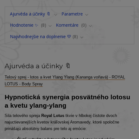
Ajurvéda a účinky 🔖
Parametre
Hodnotenie ✨
8
Komentáre
0
Najvhodnejšie na doplnenie 💛
8
Ajurvéda a účinky 🔖
Telový sprej - lotos a kvet Ylang Ylang (Kananga voňavá) - ROYAL
LOTUS - Body Spray
Hypnotická synergia posvätného lotosu
a kvetu ylang-ylang
Sila telového spreja
Royal Lotus
tkvie v hlbokej čistote dvoch
najuctievanejších kvetov kráľovskej Aromavedy, ktoré spoločne
prinášajú absolútny balans pre telo aj emócie: