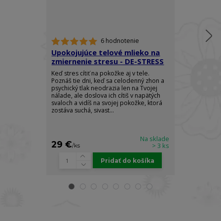
6 hodnotenie
Upokojujúce telové mlieko na
Mlieko na r
zmiernenie stresu - DE-STRESS
kardamóm s
CARDAMOM
Keď stres cítiť na pokožke aj v tele.
Poznáš tie dni, keď sa celodenný zhon a
Zahaľte svoje 
psychický tlak neodrazia len na Tvojej
luxusu a radost
nálade, ale doslova ich cítiš v napätých
CARDAMOM RO
svaloch a vidíš na svojej pokožke, ktorá
spojením kráľo
zostáva suchá, sivast...
vzácneho cej
ľahké hydratač
Na sklade
29 €
32 €
> 3 ks
/
ks
/
ks
Pridať do košíka