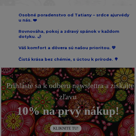
Osobné poradenstvo od Tatiany – srdce ajurvédy
u nás. ❤️
Rovnováha, pokoj a zdravý spánok v každom
dotyku. 🌙
Váš komfort a dôvera sú našou prioritou. 💙
Čistá krása bez chémie, s úctou k prírode. 🌳
Prihláste sa k odberu newslettra a získajte
zľavu
10% na prvý nákup!
KLIKNITE TU!