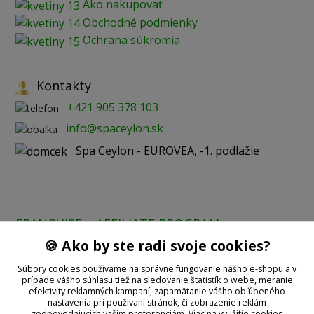
Ako nakupovať
Obchodné podmienky
Ochrana súkromia
Kontakty
+421 905 378 103
info@spaceylon.sk
Spa Ceylon - EUROVEA, -1. podlažie
FRANCHISE
AFFILIATE PROGRAM
🍪 Ako by ste radi svoje cookies?
Prijímame online platby:
Súbory cookies používame na správne fungovanie nášho e-shopu a v
prípade vášho súhlasu tiež na sledovanie štatistík o webe, meranie
efektivity reklamných kampaní, zapamätanie vášho obľúbeného
nastavenia pri používaní stránok, či zobrazenie reklám
zodpovedajúcich vašim preferenciám.
Viac na využitie cookies