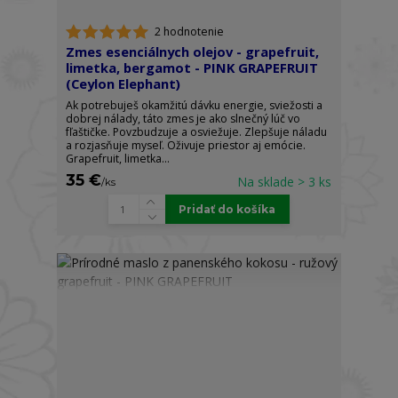
2 hodnotenie
Zmes esenciálnych olejov - grapefruit,
limetka, bergamot - PINK GRAPEFRUIT
(Ceylon Elephant)
Ak potrebuješ okamžitú dávku energie, sviežosti a
dobrej nálady, táto zmes je ako slnečný lúč vo
fľaštičke. Povzbudzuje a osviežuje. Zlepšuje náladu
a rozjasňuje myseľ. Oživuje priestor aj emócie.
Grapefruit, limetka...
35 €
Na sklade > 3 ks
/
ks
Pridať do košíka