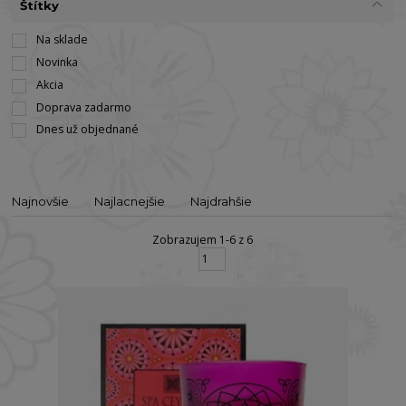
Štítky
Na sklade
Novinka
Akcia
Doprava zadarmo
Dnes už objednané
Najnovšie
Najlacnejšie
Najdrahšie
Zobrazujem 1-6 z 6
strana
z 1