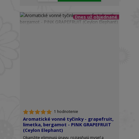
Dnes už objednané
1 hodnotenie
Aromatické vonné tyčinky - grapefruit,
limetka, bergamot - PINK GRAPEFRUIT
(Ceylon Elephant)
Okamžite eliminujú únavu, rozjasňujú myseľ a