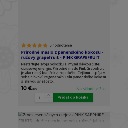
5 hodnotenie
Prírodné maslo z panenského kokosu -
ružový grapefruit - PINK GRAPEFRUIT
Naštartujte svoju pokožku aj myseľ dávkou čistej
citrusovej energie. Prírodné maslo Pink Grapefruit
je ako ranný budíček z tropického Cejlónu – spája v
sebe hĺbkovú regeneračnú silu panenského kokosu
s iskrivou sviežosťo...
10 €
Na sklade > 3 ks
/
ks
Pridať do košíka