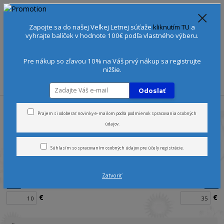
Spoznajte sa:
Urobte si Dóša test
alebo
Diagnostiku pleti
Zapojte sa do našej Veľkej Letnej súťaže
kliknutím TU
a
+421 905 378 103
(Po-Ne, 9-21 hod.)
EUR
vyhrajte balíček v hodnote 100€ podľa vlastného výberu.
0
0 €
Pre nákup so zľavou 10% na Váš prvý nákup sa registrujte
nižšie.
Menu
Odoslať
Úvod
Edície
Ružový grapefruit (Pink Grapefruit)
Prajem si odoberať novinky e-mailom podľa
podmienok spracovania osobných
údajov
.
Pink Grapefruit
Súhlasím so
spracovaním osobných údajov
pre účely registrácie.
Cena:
Zatvoriť
Od
Do
€
€