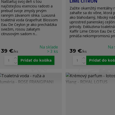
LIME CITRON
Naštartuj svoj deň s tou
najčistejšou esenciou radosti a
Zažite okamžitý mentálny r
prebuď svoje zmysly prvým
zahaľte sa do vône, ktorá 
ranným závanom slnka. Luxusná
ako blahodarný, hlboký ná
toaletná voda Grapefruit Blossom
uprostred panenskej cejló
Eau De Ceylon je ako prechádzka
prírody. Exkluzívna toaletn
sviežim, rosou zaliatym
Kaffir Lime Citron Eau De 
citrusovým sadom n...
prináša nekompromisnú pri.
Na sklade
Na 
39 €
39 €
> 3 ks
/
ks
/
ks
Pridať do košíka
Pridať do koš