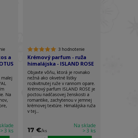
nie
3 hodnotenie
tos a
Krémový parfum - ruža
LOTUS
himalájska - ISLAND ROSE
Objavte vôňu, ktorá je rovnako
v malej
nežná ako okvetné lístky
YAL
rozkvitnutej ruže v rannom opare.
ím
Krémový parfum ISLAND ROSE je
ie. Na
poctou nadčasovej ženskosti a
mov,
romantike, zachytenou v jemnej
ore,
krémovej textúre. Himalájska ruža
v tej...
sklade
Na sklade
17 €
> 3 ks
> 3 ks
/
ks