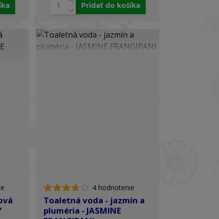
íka
Pridať do košíka
ie
4 hodnotenie
ová
Toaletná voda - jazmín a
Y
pluméria - JASMINE