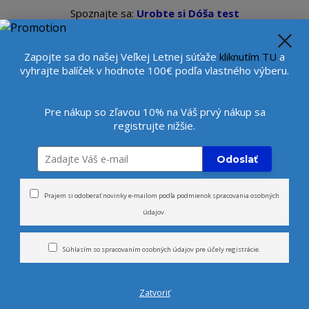
Spoznajte sa:
Urobte si Dóša test
alebo
Diagnostiku pleti
se
Veľkoobchod
Viac
Beauty konzultantka:
+421 9
Zapojte sa do našej Veľkej Letnej súťaže
kliknutím TU
a
vyhrajte balíček v hodnote 100€ podľa vlastného výberu.
Hľada
Pre nákup so zľavou 10% na Váš prvý nákup sa
registrujte nižšie.
rčeky
Novinky
Tvár
Telo
Odoslať
Prajem si odoberať novinky e-mailom podľa
podmienok spracovania osobných
údajov
.
Nechaj sa unášať vôňou slnka
harmónie
Súhlasím so
spracovaním osobných údajov
pre účely registrácie.
aži zmyselný únik na tropické pláže Srí Lanky - tam, kd
Zatvoriť
vocia a teplého piesku. Naše
prírodné ajurvédske par