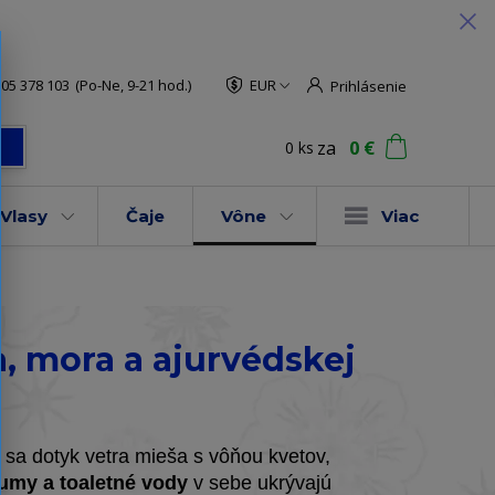
05 378 103
(Po-Ne, 9-21 hod.)
EUR
Prihlásenie
za
0 €
0
ks
ť
Vlasy
Čaje
Vône
Viac
, mora a ajurvédskej
e sa dotyk vetra mieša s vôňou kvetov,
fumy a toaletné vody
v sebe ukrývajú