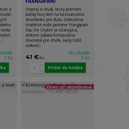
FRANGIPANI
eset a
Dopraj si rituál, ktorý premení
pôsobí
každý tvoj deň na bezstarostnú
dych
dovolenku pre dušu. Exkluzívna
nskeho
toaletná voda Jasmine Frangipani
á voda
Eau De Ceylon je očarujúca,
Ceylon
slnkom zaliata kompozícia
..
stvorená pre chvíle, kedy túžiš
uniknúť...
sklade
Na sklade
41 €
1 ks
3 ks
/
ks
íka
Pridať do košíka
Dnes už objednané