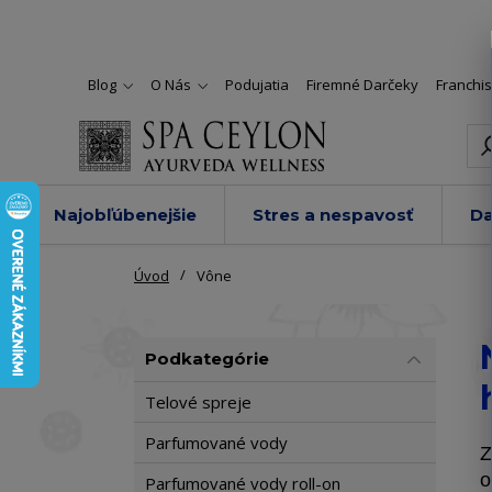
Blog
O Nás
Podujatia
Firemné Darčeky
Franchi
Najobľúbenejšie
Stres a nespavosť
Da
Úvod
Vône
Podkategórie
Telové spreje
Parfumované vody
Z
o
Parfumované vody roll-on