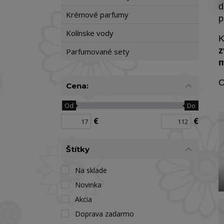
d
Krémové parfumy
p
Kolínske vody
K
z
Parfumované sety
m
O
Cena:
Od
Do
€
€
Štítky
Na sklade
Novinka
Akcia
Doprava zadarmo