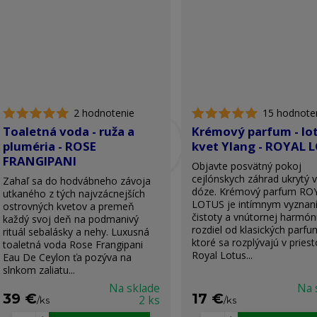
2 hodnotenie
15 hodnote
Toaletná voda - ruža a
Krémový parfum - lo
pluméria - ROSE
kvet Ylang - ROYAL 
FRANGIPANI
Objavte posvätný pokoj
cejlónskych záhrad ukrytý 
Zahaľ sa do hodvábneho závoja
dóze. Krémový parfum RO
utkaného z tých najvzácnejších
LOTUS je intímnym vyznan
ostrovných kvetov a premeň
čistoty a vnútornej harmón
každý svoj deň na podmanivý
rozdiel od klasických parfu
rituál sebalásky a nehy. Luxusná
ktoré sa rozplývajú v priest
toaletná voda Rose Frangipani
Royal Lotus...
Eau De Ceylon ťa pozýva na
slnkom zaliatu...
Na sklade
Na 
39 €
17 €
2 ks
/
ks
/
ks