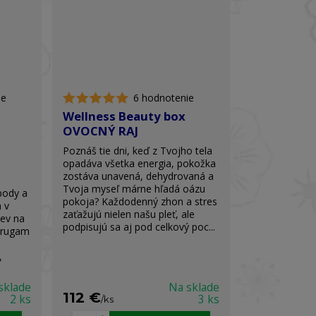
ie
6 hodnotenie
Wellness Beauty box
OVOCNÝ RAJ
Poznáš tie dni, keď z Tvojho tela
opadáva všetka energia, pokožka
zostáva unavená, dehydrovaná a
Tvoja myseľ márne hľadá oázu
body a
pokoja? Každodenný zhon a stres
 v
zaťažujú nielen našu pleť, ale
ev na
podpisujú sa aj pod celkový poc...
 Arugam
,
sklade
Na sklade
112 €
2 ks
3 ks
/
ks