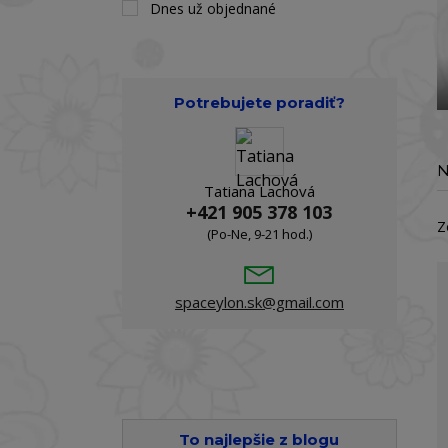
Dnes už objednané
Potrebujete poradiť?
N
Tatiana Lachová
+421 905 378 103
Z
(Po-Ne, 9-21 hod.)
spaceylon.sk@gmail.com
To najlepšie z blogu