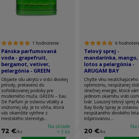
1 hodnotenie
6 hodnoten
Pánska parfumovaná
Telový sprej -
voda - grapefruit,
mandarínka, mango,
bergamot, vetiver,
lotos a pelargónia -
pelargónia - GREEN
ARUGAM BAY
Objavte silu ukrytú v srdci divokej
Chyťte vlnu neutíchajúceho
prírody, pretavenú do
optimizmu, nespútanej slo
sofistikovanej podoby pre
slnečnej energie, ktorá vám
moderného muža. GREEN – Eau
jedinom okamihu vráti úsm
De Parfum je oslavou vitality a
tvár. Luxusný telový sprej
vnútornej sily. Je to vôňa, ktorá
Bay Body Spray je oslavou
vás okamžite vytrhne z
nespútaného divokého leta
mestského stereotyp...
inšpirovanou ...
Na sklade
Na 
72 €
20 €
> 3 ks
/
ks
/
ks