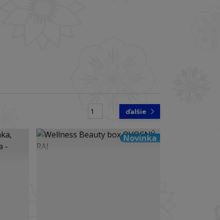
strana
z 5
ďalšie
Novinka