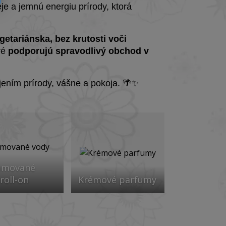
je a jemnú energiu prírody, ktorá
getariánska, bez krutosti voči
oré
podporujú spravodlivý obchod v
ojením prírody, vášne a pokoja. 🌴✨
umované
roll-on
Krémové parfumy