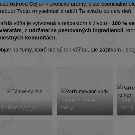
ušu ostrova Cejlón - exotické arómy, čisté esenciálne ole
rebudí Tvoju zmyselnosť a udrží Ťa sviežu po celý deň.
aždá vôňa je vytvorená s rešpektom k životu -
100 % ve
vieratám
, z
udržateľne pestovaných ingrediencií
, kt
iestnych komunitách
.
bjav parfumy, ktoré nie sú len vôňou, ale zážitkom - sp
Parfumované
Parf
Telové spreje
vody
vody 