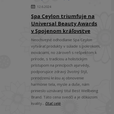
12.6.2024
Spa Ceylon triumfuje na
Universal Beauty Awards
v Spojenom kráľovstve
Neochvejné odhodlanie Spa Ceylon
vytvárať produkty v súlade s pokrokom,
inováciami, no zároveň s rešpektom k
prírode, s tradíciou a holistickým
prístupom na princípoch ajurvédy,
podporujúce zdravý životný štýl,
prirodzenú krásu aj obnovenie
harmónie tela, mysle a duše, nám
prinieslo uznávaný titul Best Wellbeing
Brand. Táto cena svedčí a je dôkazom
kvality...
čítať celé