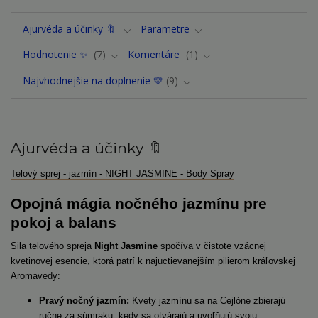
Ajurvéda a účinky 🔖
Parametre
Hodnotenie ✨
7
Komentáre
1
Najvhodnejšie na doplnenie 💛
9
Ajurvéda a účinky 🔖
Telový sprej - jazmín - NIGHT JASMINE - Body Spray
Opojná mágia nočného jazmínu pre
pokoj a balans
Sila telového spreja
Night Jasmine
spočíva v čistote vzácnej
kvetinovej esencie, ktorá patrí k najuctievanejším pilierom kráľovskej
Aromavedy:
Pravý nočný jazmín:
Kvety jazmínu sa na Cejlóne zbierajú
ručne za súmraku, kedy sa otvárajú a uvoľňujú svoju