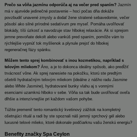
Prečo sa vôňa jazmínu odporúča aj na večer pred spaním?
Jazmín
má v ajurvéde jedinečné postavenie – hoci počas dňa dokáže
povzbudiť unavené zmysly a dodať žene stratené sebavedomie, večer
pôsobí ako silné prírodné sedatívum pre myseľ. Pomáha uvoľňovať
blokády, tíši úzkosť a navodzuje stav hlbokej relaxácie. Ak si sprejom
jemne prevoňate dekolt alebo vankúš pred spaním, pomôže vám to
rýchlejšie vypnúť tok myšlienok a plynule prejsť do hlbokej
regeneračnej fázy spánku.
Môžem tento sprej kombinovať s inou kozmetikou, napríklad s
telovým mliekom?
Áno, a je to dokonca ideálny spôsob, ako predĺžiť
trvácnosť vône. Ak sprej nanesiete na pokožku, ktorú ste predtým
ošetrili hydratačným telovým mliekom (ideálne z nášho radu
Jasmine
alebo
White Jasmine
), hydratované bunky vlahu aj s vonnými
esenciami uzamknú hlboko v sebe. Vôňa sa tak bude uvoľňovať oveľa
dlhšie a intenzívnejšie pri každom vašom pohybe.
Túžite premeniť tento romantický kvetinový zážitok na kompletný
ošetrujúci rituál a radi by ste spoznali náš jemný sprchový gél alebo
luxusné telové mlieko, ktoré dokonale podčiarknu vašu ženskú energiu?
Benefity značky Spa Ceylon