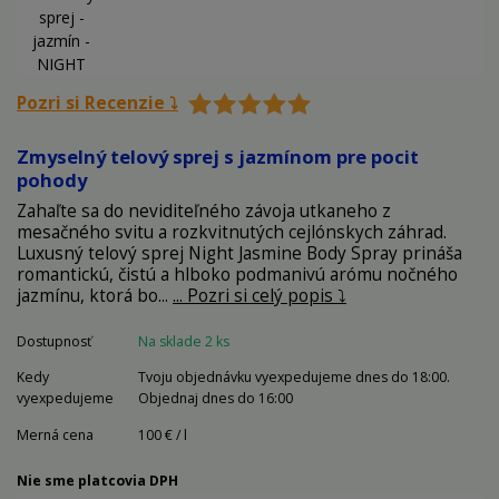
Pozri si Recenzie ⤵️
Zmyselný telový sprej s jazmínom pre pocit
pohody
Zahaľte sa do neviditeľného závoja utkaneho z
mesačného svitu a rozkvitnutých cejlónskych záhrad.
Luxusný telový sprej Night Jasmine Body Spray prináša
romantickú, čistú a hlboko podmanivú arómu nočného
jazmínu, ktorá bo...
... Pozri si celý popis ⤵️
Dostupnosť
Na sklade 2 ks
Kedy
Tvoju objednávku vyexpedujeme dnes do 18:00.
vyexpedujeme
Objednaj dnes do 16:00
Merná cena
100 € / l
Nie sme platcovia DPH