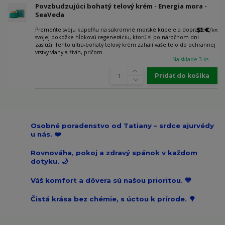
Povzbudzujúci bohatý telový krém - Energia mora -
SeaVeda
Premeňte svoju kúpeľňu na súkromné morské kúpele a doprajte
51 €
/
ks
svojej pokožke hĺbkovú regeneráciu, ktorú si po náročnom dni
zaslúži. Tento ultra-bohatý telový krém zahalí vaše telo do ochrannej
vrstvy vlahy a živín, pričom ...
Na sklade 3 ks
Pridať do košíka
Osobné poradenstvo od Tatiany – srdce ajurvédy
u nás. ❤️
Rovnováha, pokoj a zdravý spánok v každom
dotyku. 🌙
Váš komfort a dôvera sú našou prioritou. 💙
Čistá krása bez chémie, s úctou k prírode. 🌳