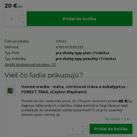
20 €
/
ks
Pridať do košíka
Číslo produktu:
30322
EAN kód:
4791097303223
Typ Pleti:
pre všetky typy pleti (Tridóša)
Typ Pokožky:
pre všetky typy pokožky (Tridóša)
Strážiť dostupnosť výrobku -🐕‍🦺
Vieš čo ľudia prikupujú?
Vonné vrecko - mäta, citrónová tráva a eukalyptus -
FOREST TRAIL (Ceylon Elephant)
Poznáš tie dni, kedy máš pocit, že v Tvojom osobnom priestore
22 €
/
ks
stagnuje ťažký vzduch, v šatníku chýba sviežosť a Tvoja hlava je taká
preťažená, že nedokážeš udržať pozornosť? Či už je to uzavretý
interiér auta v rannej zá...
Na sklade > 3 ks
Pridať do košíka