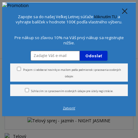
Spoznajte sa:
Urobte si Dóša test
alebo
Diagnostiku pleti
Zapojte sa do našej Veľkej Letnej súťaže
kliknutím TU
a
+421 905 378 103
(Po-Ne, 9-21 hod.)
EUR
vyhrajte balíček v hodnote 100€ podľa vlastného výberu.
0
0 €
Pre nákup so zľavou 10% na Váš prvý nákup sa registrujte
nižšie.
Menu
Odoslať
Úvod
Vône
Telové spreje
Telový sprej - jazmín - NIGHT JASMINE
Prajem si odoberať novinky e-mailom podľa
podmienok spracovania osobných
údajov
.
Telový sprej - jazmín - NIGHT
Súhlasím so
spracovaním osobných údajov
pre účely registrácie.
JASMINE
Zatvoriť