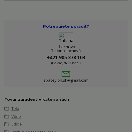
Potrebujete poradiť?
Tatiana Lachová
+421 905 378 103
(Po-Ne, 9-21 hod.)
spaceylon.sk@gmail.com
Tovar zaradený v kategóriách
Telo
Vône
Edície
Parfumy a toaletné vody