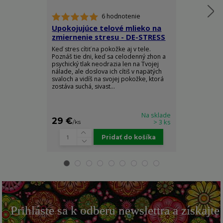
6 hodnotenie
Upokojujúce telové mlieko na
Telový spre
zmiernenie stresu - DE-STRESS
Ylang - RO
Keď stres cítiť na pokožke aj v tele.
Doprajte si do
Poznáš tie dni, keď sa celodenný zhon a
elegancie a z
psychický tlak neodrazia len na Tvojej
arómy, ktorá 
nálade, ale doslova ich cítiš v napätých
pocit absolútn
svaloch a vidíš na svojej pokožke, ktorá
sily. Luxusný t
zostáva suchá, sivast...
Body Spray je s
Na sklade
29 €
22 €
> 3 ks
/
ks
/
ks
Pridať do košíka
Prihláste sa k odberu newslettra a získajte