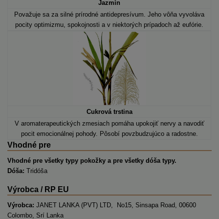
Jazmín
Považuje sa za silné prírodné
antidepresívum
. Jeho vôňa vyvoláva
pocity optimizmu, spokojnosti a v niektorých prípadoch až eufórie.
Cukrová trstina
V aromaterapeutických zmesiach pomáha upokojiť nervy a navodiť
pocit emocionálnej pohody. Pôsobí povzbudzujúco a radostne.
Vhodné pre
Vhodné pre všetky typy pokožky a pre všetky dóša typy.
Dóša:
Tridóša
Výrobca / RP EU
Výrobca:
JANET LANKA (PVT) LTD, No15, Sinsapa Road, 00600
Colombo, Srí Lanka