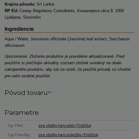
Krajina pôvodu:
Srí Lanka
RP EU:
Ceway Regulatory Consultants, Kunavarjeva ulica 9, 1000
Ljubljana, Slovinsko
Ingrediencie
Aqua / Water, Jasminum officinale (Jasmine) leaf extract, Saccharum
officinarum
Upozornenie: Zloženie produktov je pravidelne aktualizované. Pred
použitím si prečítajte aktuálny zoznam zložiek uvedený na obale
zakúpeného produktu, aby ste sa uistili, že použité prísady sú vhodné
pre vaše osobné použitie.
Pôvod tovaru
Parametre
Typ Pleti
pre všetky typy pleti (Tridóša)
Typ Pokožky
pre všetky typy pokožky (Tridóša)