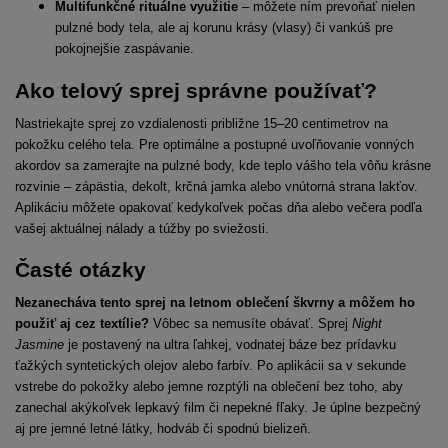
Multifunkčné rituálne využitie
– môžete ním prevoňať nielen
pulzné body tela, ale aj korunu krásy (vlasy) či vankúš pre
pokojnejšie zaspávanie.
Ako telový sprej správne používať?
Nastriekajte sprej zo vzdialenosti približne 15–20 centimetrov na
pokožku celého tela. Pre optimálne a postupné uvoľňovanie vonných
akordov sa zamerajte na pulzné body, kde teplo vášho tela vôňu krásne
rozvinie – zápästia, dekolt, krčná jamka alebo vnútorná strana lakťov.
Aplikáciu môžete opakovať kedykoľvek počas dňa alebo večera podľa
vašej aktuálnej nálady a túžby po sviežosti.
Časté otázky
Nezanecháva tento sprej na letnom oblečení škvrny a môžem ho
použiť aj cez textílie?
Vôbec sa nemusíte obávať. Sprej
Night
Jasmine
je postavený na ultra ľahkej, vodnatej báze bez prídavku
ťažkých syntetických olejov alebo farbív. Po aplikácii sa v sekunde
vstrebe do pokožky alebo jemne rozptýli na oblečení bez toho, aby
zanechal akýkoľvek lepkavý film či nepekné fľaky. Je úplne bezpečný
aj pre jemné letné látky, hodváb či spodnú bielizeň.