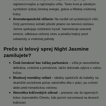
najintenzívnejšiu a najčistejšiu vôňu. Tento kvet je odvekým
symbolom rýdzej ženskej energie, grácie a hlbokej vnútornej
krásy.
Aromaterapeutické stíšenie:
Na rozdiel od syntetických vôní,
čistý jazmínový extrakt pôsobí priamo na nervovú sústavu.
Jemne upokojuje rozbúrenú myseľ, harmonizuje unavené
emócie, odbúrava večerný stres a prináša hrejivý pocit
sebaistoty a vnútornej pohody.
Prečo si telový sprej Night Jasmine
zamilujete?
Čistá ženskosť bez ťažkej parfumácie
– vôňa je neuveriteľne
delikátna, vzdušná a prirodzená, takže dokonale splýva s vašou
kožou.
Bleskový mentálny reštart
– ideálny spoločník do kabelky na
okamžité osvieženie počas náročného dňa v práci, po cvičení
alebo pred romantickou večerou.
Atmosféra kráľovských záhrad
– prenesie vás do tajomných
kútov starovekého Orientu, kde jazmín rozvoniaval na dvoroch
kráľovien.