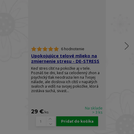
6 hodnotenie
Upokojujúce telové mlieko na
Mlieko na r
zmiernenie stresu - DE-STRESS
kardamóm s
CARDAMOM
Keď stres cítiť na pokožke aj v tele.
Poznáš tie dni, keď sa celodenný zhon a
Zahaľte svoje 
psychický tlak neodrazia len na Tvojej
luxusu a radost
nálade, ale doslova ich cítiš v napätých
CARDAMOM RO
svaloch a vidíš na svojej pokožke, ktorá
spojením kráľo
zostáva suchá, sivast...
vzácneho cej
ľahké hydratač
Na sklade
29 €
32 €
> 3 ks
/
ks
/
ks
Pridať do košíka