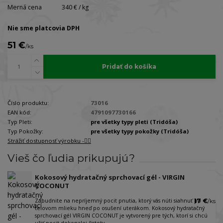
Merná cena
340 € / kg
Nie sme platcovia DPH
51 €
/
ks
Pridať do košíka
Číslo produktu:
73016
EAN kód:
4791097730166
Typ Pleti:
pre všetky typy pleti (Tridóša)
Typ Pokožky:
pre všetky typy pokožky (Tridóša)
Strážiť dostupnosť výrobku -🐕‍🦺
Vieš čo ľudia prikupujú?
Kokosový hydratačný sprchovací gél - VIRGIN
COCONUT
Zabudnite na nepríjemný pocit pnutia, ktorý vás núti siahnuť po
17 €
/
ks
telovom mlieku hneď po osušení uterákom. Kokosový hydratačný
sprchovací gél VIRGIN COCONUT je vytvorený pre tých, ktorí si chcú
užiť pocit dokonalej čistoty...