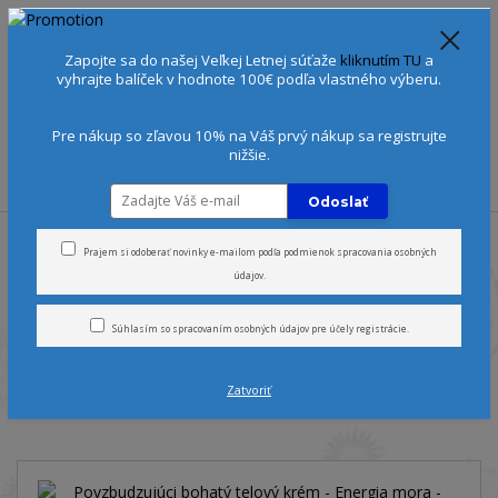
Spoznajte sa:
Urobte si Dóša test
alebo
Diagnostiku pleti
Zapojte sa do našej Veľkej Letnej súťaže
kliknutím TU
a
+421 905 378 103
(Po-Ne, 9-21 hod.)
EUR
vyhrajte balíček v hodnote 100€ podľa vlastného výberu.
0
0 €
Pre nákup so zľavou 10% na Váš prvý nákup sa registrujte
nižšie.
Menu
Odoslať
Úvod
Telo
Telové mlieka a elixíry
Povzbudzujúci bohatý telový
krém - Energia mora - SeaVeda
Prajem si odoberať novinky e-mailom podľa
podmienok spracovania osobných
údajov
.
Povzbudzujúci bohatý telový
Súhlasím so
spracovaním osobných údajov
pre účely registrácie.
krém - Energia mora -
Zatvoriť
SeaVeda