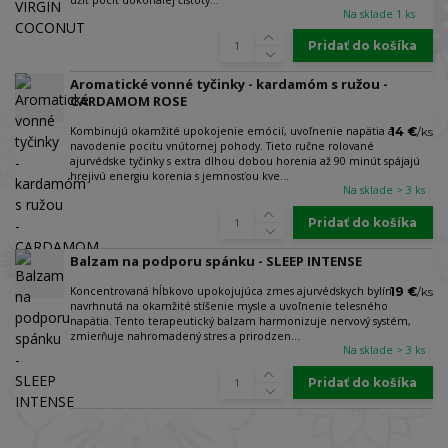
Na sklade 1 ks
Pridať do košíka
Aromatické vonné tyčinky - kardamóm s ružou -
CARDAMOM ROSE
Kombinujú okamžité upokojenie emócií, uvoľnenie napätia a
14 €
/
ks
navodenie pocitu vnútornej pohody. Tieto ručne rolované
ajurvédske tyčinky s extra dlhou dobou horenia až 90 minút spájajú
hrejivú energiu korenia s jemnosťou kve...
Na sklade > 3 ks
Pridať do košíka
Balzam na podporu spánku - SLEEP INTENSE
Koncentrovaná hĺbkovo upokojujúca zmes ajurvédskych bylín,
19 €
/
ks
navrhnutá na okamžité stíšenie mysle a uvoľnenie telesného
napätia. Tento terapeutický balzam harmonizuje nervový systém,
zmierňuje nahromadený stres a prirodzen...
Na sklade > 3 ks
Pridať do košíka