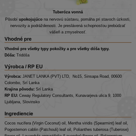
Tuberóza vonná
Pôsobí
upokojujúco
na nervovú sústavu, pomáha pri stavoch úzkosti,
nervozity a podráždenosti. Je preslávená schopnosťou prebúdzať
vášeň a zmyselnosť.
Vhodné pre
Vhodné pre všetky typy pokožky a pre všetky dóša typy.
Dóša:
Tridóša
Výrobca / RP EU
Výrobca:
JANET LANKA (PVT) LTD, No15, Sinsapa Road, 00600
Colombo, Srí Lanka
Krajina pôvodu:
Srí Lanka
RP EU:
Ceway Regulatory Consultants, Kunavarjeva ulica 9, 1000
Ljubljana, Slovinsko
Ingrediencie
Cocos nucifera (Virgin Coconut) oil, Mentha viridis (Spearmint) leaf oil,
Pogostemon cablin (Patchouli) leaf oil, Polianthes tuberosa (Tuberose)
flower oil, Lavandula angustifolia (Lavender) flower oil, Pelargonium