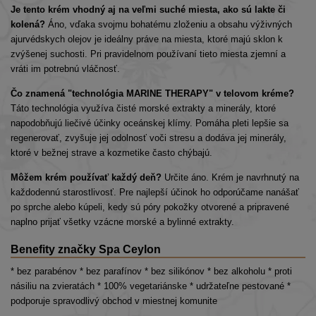
Je tento krém vhodný aj na veľmi suché miesta, ako sú lakte či
kolená?
Áno, vďaka svojmu bohatému zloženiu a obsahu výživných
ajurvédskych olejov je ideálny práve na miesta, ktoré majú sklon k
zvýšenej suchosti. Pri pravidelnom používaní tieto miesta zjemní a
vráti im potrebnú vláčnosť.
Čo znamená "technológia MARINE THERAPY" v telovom kréme?
Táto technológia využíva čisté morské extrakty a minerály, ktoré
napodobňujú liečivé účinky oceánskej klímy. Pomáha pleti lepšie sa
regenerovať, zvyšuje jej odolnosť voči stresu a dodáva jej minerály,
ktoré v bežnej strave a kozmetike často chýbajú.
Môžem krém používať každý deň?
Určite áno. Krém je navrhnutý na
každodennú starostlivosť. Pre najlepší účinok ho odporúčame nanášať
po sprche alebo kúpeli, kedy sú póry pokožky otvorené a pripravené
naplno prijať všetky vzácne morské a bylinné extrakty.
Benefity značky Spa Ceylon
* bez parabénov * bez parafínov * bez silikónov * bez alkoholu * proti
násiliu na zvieratách * 100% vegetariánske * udržateľne pestované *
podporuje spravodlivý obchod v miestnej komunite