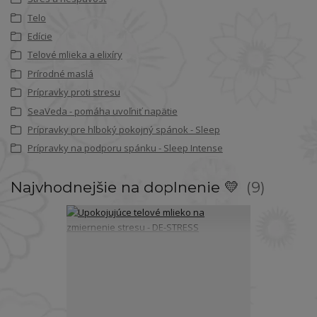
Telo
Edície
Telové mlieka a elixíry
Prírodné maslá
Prípravky proti stresu
SeaVeda - pomáha uvoľniť napätie
Prípravky pre hlboký pokojný spánok - Sleep
Prípravky na podporu spánku - Sleep Intense
Najvhodnejšie na doplnenie 💛
9