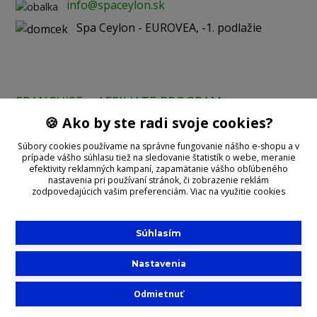
info@spaceylon.sk
Spa Ceylon - EUROVEA, -1. podlažie
FRANCHISE
AFFILIATE PROGRAM
🍪 Ako by ste radi svoje cookies?
Prijímame online platby:
Súbory cookies používame na správne fungovanie nášho e-shopu a v
prípade vášho súhlasu tiež na sledovanie štatistík o webe, meranie
efektivity reklamných kampaní, zapamätanie vášho obľúbeného
nastavenia pri používaní stránok, či zobrazenie reklám
zodpovedajúcich vašim preferenciám.
Viac na využitie cookies
Súhlasím
©2020 With
Spa Ceylon
Nastavenia
Slovensko
Výhradný distribútor SPA CEYLON
Vytvorené na
Eshop-rychlo.sk
na Slovensku