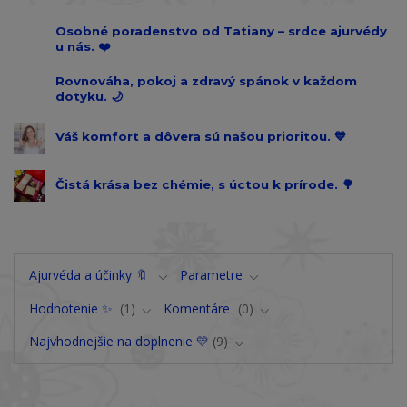
Osobné poradenstvo od Tatiany – srdce ajurvédy
u nás. ❤️
Rovnováha, pokoj a zdravý spánok v každom
dotyku. 🌙
Váš komfort a dôvera sú našou prioritou. 💙
Čistá krása bez chémie, s úctou k prírode. 🌳
Ajurvéda a účinky 🔖
Parametre
Hodnotenie ✨
1
Komentáre
0
Najvhodnejšie na doplnenie 💛
9