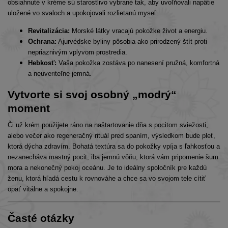
obsiahnuté v kréme sú starostlivo vybrané tak, aby uvoľňovali napätie
uložené vo svaloch a upokojovali rozlietanú myseľ.
Revitalizácia:
Morské látky vracajú pokožke život a energiu.
Ochrana:
Ajurvédske byliny pôsobia ako prirodzený štít proti
nepriaznivým vplyvom prostredia.
Hebkosť:
Vaša pokožka zostáva po nanesení pružná, komfortná
a neuveriteľne jemná.
Vytvorte si svoj osobný „modrý“
moment
Či už krém použijete ráno na naštartovanie dňa s pocitom sviežosti,
alebo večer ako regeneračný rituál pred spaním, výsledkom bude pleť,
ktorá dýcha zdravím. Bohatá textúra sa do pokožky vpíja s ľahkosťou a
nezanecháva mastný pocit, iba jemnú vôňu, ktorá vám pripomenie šum
mora a nekonečný pokoj oceánu. Je to ideálny spoločník pre každú
ženu, ktorá hľadá cestu k rovnováhe a chce sa vo svojom tele cítiť
opäť vitálne a spokojne.
Časté otázky