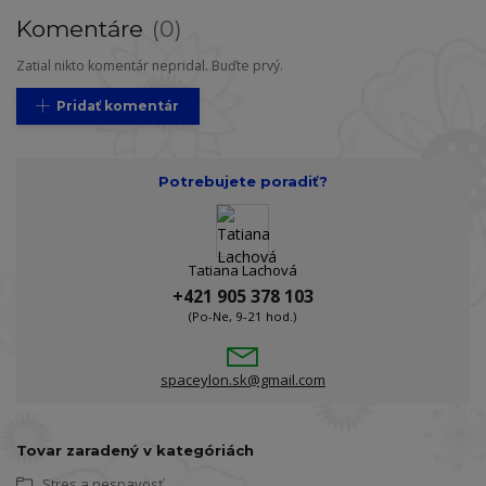
Komentáre
0
Zatial nikto komentár nepridal. Buďte prvý.
Pridať komentár
Potrebujete poradiť?
Tatiana Lachová
+421 905 378 103
(Po-Ne, 9-21 hod.)
spaceylon.sk@gmail.com
Tovar zaradený v kategóriách
Stres a nespavosť