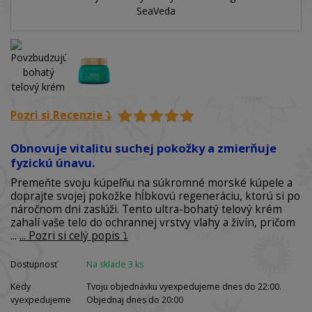
Pozri si Recenzie ⤵️
Obnovuje vitalitu suchej pokožky a zmierňuje
fyzickú únavu.
Premeňte svoju kúpeľňu na súkromné morské kúpele a
doprajte svojej pokožke hĺbkovú regeneráciu, ktorú si po
náročnom dni zaslúži. Tento ultra-bohatý telový krém
zahalí vaše telo do ochrannej vrstvy vlahy a živín, pričom
...
... Pozri si celý popis ⤵️
Dostupnosť
Na sklade 3 ks
Kedy
Tvoju objednávku vyexpedujeme dnes do 22:00.
vyexpedujeme
Objednaj dnes do 20:00