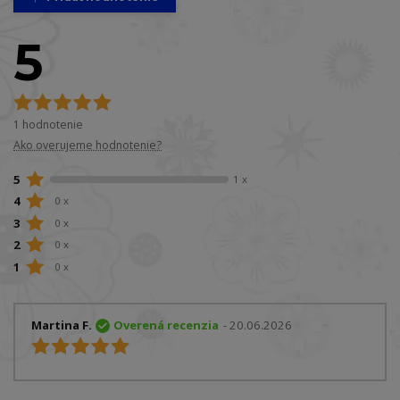
5
1 hodnotenie
Ako overujeme hodnotenie?
5
1 x
4
0 x
3
0 x
2
0 x
1
0 x
Martina F.
Overená recenzia
- 20.06.2026