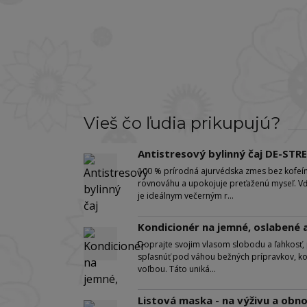
Vieš čo ľudia prikupujú?
Antistresový bylinný čaj DE-STR
100 % prírodná ajurvédska zmes bez kofeín
rovnováhu a upokojuje preťaženú myseľ. Vďa
je ideálnym večerným r...
Kondicionér na jemné, oslabené
Doprajte svojim vlasom slobodu a ľahkosť, p
spľasnúť pod váhou bežných prípravkov, k
voľbou. Táto uniká...
Listová maska - na výživu a obn