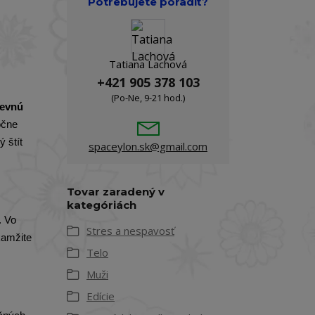
Potrebujete poradiť?
Tatiana Lachová
+421 905 378 103
(Po-Ne, 9-21 hod.)
ševnú
očne
 štít
spaceylon.sk@gmail.com
Tovar zaradený v
kategóriách
. Vo
Stres a nespavosť
kamžite
Telo
Muži
Edície