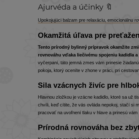
Ajurvéda a účinky 🔖
Upokojujúci balzam pre relaxáciu, emocionálnu 
Okamžitá úľava pre preťaže
Tento prírodný bylinný prípravok okamžite zm
rovnováhu vďaka liečivému spojeniu kadidla a
vyčerpaní, táto jemná zmes vám prinesie žiadanú 
pokoja, ktorý oceníte v zhone v práci, pri cestov
Sila vzácnych živíc pre hlb
Hlavnou zložkou je vzácne kadidlo, ktoré sa už ti
chvíli, keď cítite, že vás ovláda nepokoj, stačí
pracovať na uvoľnení tlaku v hlave a prinesú vám 
Prírodná rovnováha bez zby