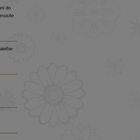
ní do
emusíte
žateľne