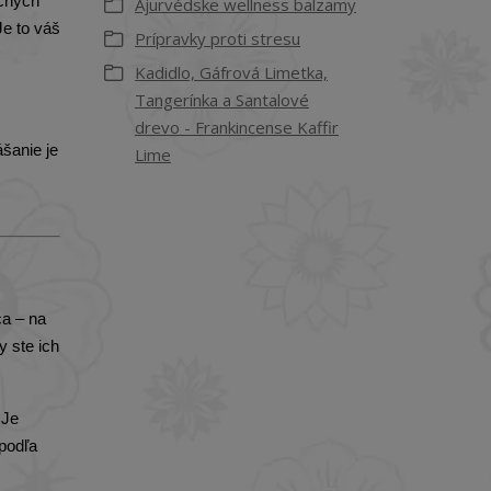
očných
Ajurvédske wellness balzamy
Je to váš
Prípravky proti stresu
Kadidlo, Gáfrová Limetka,
Tangerínka a Santalové
drevo - Frankincense Kaffir
šanie je
Lime
ca – na
 ste ich
 Je
 podľa