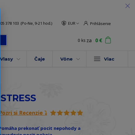
05 378 103
(Po-Ne, 9-21 hod.)
EUR
Prihlásenie
za
0 €
0
ks
ť
Vlasy
Čaje
Vône
Viac
E-STRESS
Pozri si Recenzie ⤵️
Pomáha prekonať pocit nepohody a
navodzuje pocit pokoja.