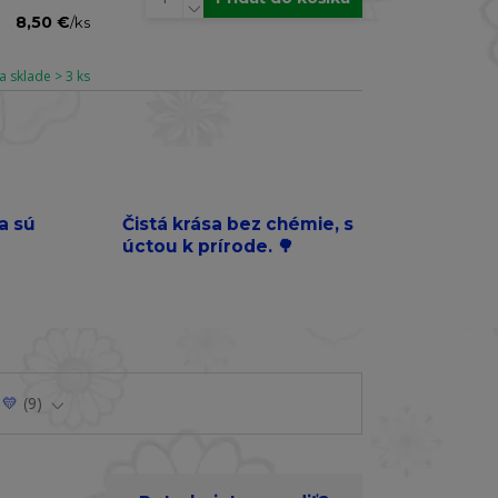
8,50 €
/
ks
a sklade > 3 ks
a sú
Čistá krása bez chémie, s
úctou k prírode. 🌳
 💛
9