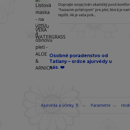
Doprajte svojej tvári okamžitý pocit komf
"hasiacim prístrojom" pre pleť, ktorá je
teplôt. Ak je vaša pok...
Osobné poradenstvo od
Tatiany – srdce ajurvédy u
nás. ❤️
Ajurvéda a účinky 🔖
Parametre
Hod