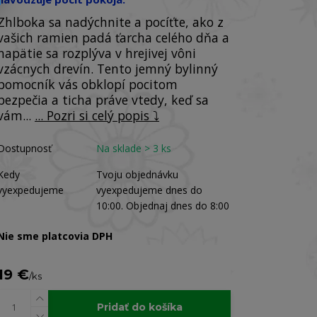
Zhlboka sa nadýchnite a pocíťte, ako z
vašich ramien padá ťarcha celého dňa a
napätie sa rozplýva v hrejivej vôni
vzácnych drevín. Tento jemný bylinný
pomocník vás obklopí pocitom
bezpečia a ticha práve vtedy, keď sa
vám...
... Pozri si celý popis ⤵️
Dostupnosť
Na sklade > 3 ks
Kedy
Tvoju objednávku
vyexpedujeme
vyexpedujeme dnes do
10:00. Objednaj dnes do 8:00
Nie sme platcovia DPH
19 €
/
ks
Pridať do košíka