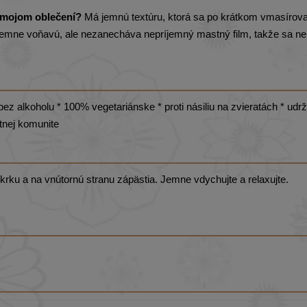
 mojom oblečení?
Má jemnú textúru, ktorá sa po krátkom vmasírova
jemne voňavú, ale nezanecháva nepríjemný mastný film, takže sa n
bez alkoholu * 100% vegetariánske * proti násiliu na zvieratách * udr
tnej komunite
 krku a na vnútornú stranu zápästia. Jemne vdychujte a relaxujte.