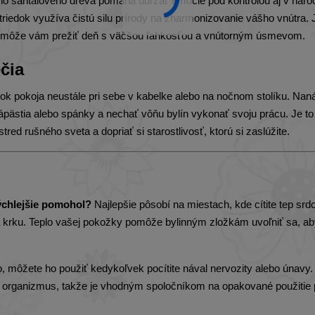
ceho santalového dreva pomáha udržať emócie pod kontrolou aj v nár
striedok využíva čistú silu prírody na zharmonizovanie vášho vnútra. 
a pomôže vám prežiť deň s väčšou ľahkosťou a vnútorným úsmevom.
čia
k pokoja neustále pri sebe v kabelke alebo na nočnom stolíku. Naná
zápästia alebo spánky a nechať vôňu bylín vykonať svoju prácu. Je to
red rušného sveta a dopriať si starostlivosť, ktorú si zaslúžite.
ýchlejšie pomohol?
Najlepšie pôsobí na miestach, kde cítite tep srd
 krku. Teplo vašej pokožky pomôže bylinným zložkám uvoľniť sa, aby
 môžete ho použiť kedykoľvek pocítite nával nervozity alebo únavy.
jú organizmus, takže je vhodným spoločníkom na opakované použitie