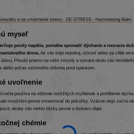
rovnováhu a na zmiernenie stresu - DE-STRESS - Harmonising Balm
nú myseľ
ierňuje pocity napätia, pomáha spomaliť dýchanie a navracia du
 santalového dreva.
Ak vás trápi nepokoj, úzkosť alebo sa cítite em
úľavu. Pôsobí priamo na vaše zmysly a vytvára okolo vás neviditeľný
aní alebo počas večerného stíšenia pred spánkom.
oké uvoľnenie
sícročia používa na stíšenie roztržitých myšlienok a prehĺbenie dychu
 si malé množstvo jemne vmasírovať do pokožky. Vzácne oleje začnú o
pocit, akoby vás niekto blízky pevne a láskavo objal.
točnej chémie