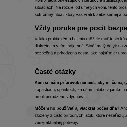
Kombinácia osviežujúcich citrusov a stabilizujú
situáciách. Na rozdiel od umelých vôní, tento pro
súkromný rituál, ktorý vás vráti k sebe samej 
Vždy poruke pre pocit bezpe
Vďaka praktickému baleniu môžete mať tento kúso
diskrétne a veľmi príjemné. Stačí malý dotyk na 
bezpečná a prirodzená cesta, ako nájsť mier uprost
Časté otázky
Kam si mám prípravok naniesť, aby mi čo najr
zápästiach, spánkoch, za ušami alebo v jamke na
mohli prirodzene vdychovať.
Môžem ho používať aj viackrát počas dňa?
Áno,
zložený z čisto prírodných látok, ktoré nezaťažu
vašej aktuálnej potreby.