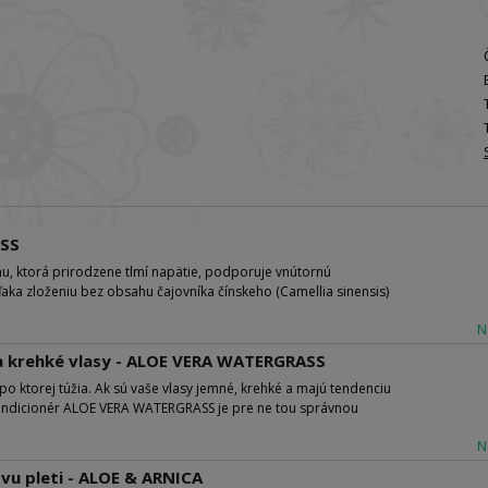
ESS
u, ktorá prirodzene tlmí napätie, podporuje vnútornú
ka zloženiu bez obsahu čajovníka čínskeho (Camellia sinensis)
N
 a krehké vlasy - ALOE VERA WATERGRASS
o ktorej túžia. Ak sú vaše vlasy jemné, krehké a majú tendenciu
ondicionér ALOE VERA WATERGRASS je pre ne tou správnou
N
ovu pleti - ALOE & ARNICA