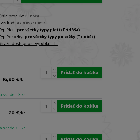
Číslo produktu:
31961
EAN kód:
4791097319613
Typ Pleti:
pre všetky typy pleti (Tridóša)
Typ Pokožky:
pre všetky typy pokožky (Tridóša)
Strážiť dostupnosť výrobku -🐕‍🦺
Pridať do košíka
16,90 €
/
ks
a sklade > 3 ks
Pridať do košíka
20 €
/
ks
a sklade > 3 ks
Pridať do košíka