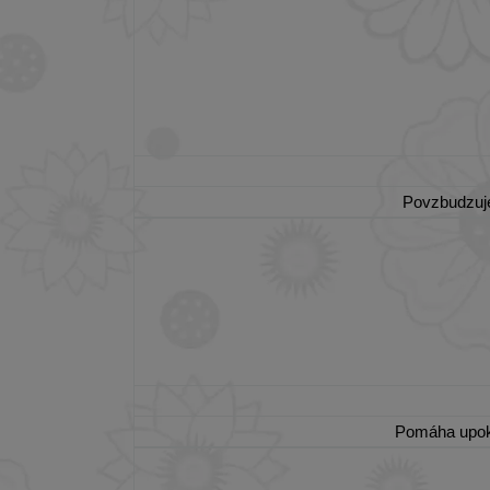
Povzbudzuje
Pomáha upoko