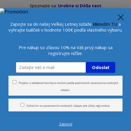
Spoznajte sa:
Urobte si Dóša test
alebo
Diagnostiku pleti
se
Veľkoobchod
Viac
Beauty konzultantka:
+421 9
Zapojte sa do našej Veľkej Letnej súťaže
kliknutím TU
a
vyhrajte balíček v hodnote 100€ podľa vlastného výberu.
Hľada
Pre nákup so zľavou 10% na Váš prvý nákup sa
registrujte nižšie.
rčeky
Novinky
Tvár
Telo
Odoslať
monizujúci balzam na zmiernenie stresu - DE-STRESS
Prajem si odoberať novinky e-mailom podľa
podmienok spracovania osobných
údajov
.
m na zmiernenie stresu - D
Súhlasím so
spracovaním osobných údajov
pre účely registrácie.
Zatvoriť