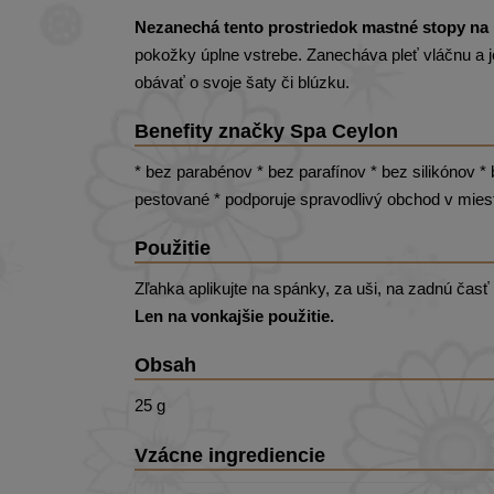
Nezanechá tento prostriedok mastné stopy na
pokožky úplne vstrebe. Zanecháva pleť vláčnu a 
obávať o svoje šaty či blúzku.
Benefity značky Spa Ceylon
* bez parabénov * bez parafínov * bez silikónov * 
pestované * podporuje spravodlivý obchod v mies
Použitie
Zľahka aplikujte na spánky, za uši, na zadnú časť
Len na vonkajšie použitie.
Obsah
25 g
Vzácne ingrediencie