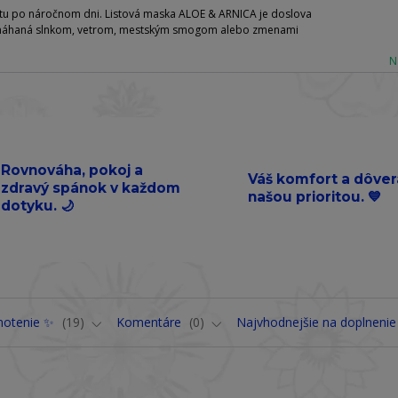
ortu po náročnom dni. Listová maska ALOE & ARNICA je doslova
 namáhaná slnkom, vetrom, mestským smogom alebo zmenami
N
Rovnováha, pokoj a
Váš komfort a dôver
zdravý spánok v každom
našou prioritou. 💙
dotyku. 🌙
notenie ✨
19
Komentáre
0
Najvhodnejšie na doplnenie