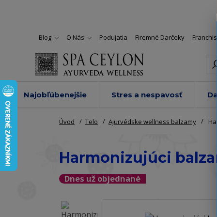
Blog
O Nás
Podujatia
Firemné Darčeky
Franchi
Najobľúbenejšie
Stres a nespavosť
Da
Úvod
Telo
Ajurvédske wellness balzamy
Har
Harmonizujúci balza
Dnes už objednané