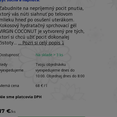
Zabudnite na nepríjemný pocit pnutia,
ktorý vás núti siahnuť po telovom
mlieku hneď po osušení uterákom.
Kokosový hydratačný sprchovací gél
VIRGIN COCONUT je vytvorený pre tých,
ktorí si chcú užiť pocit dokonalej
čistoty...
... Pozri si celý popis ⤵️
Dostupnosť
Na sklade > 3 ks
Kedy
Tvoju objednávku
vyexpedujeme
vyexpedujeme dnes do
10:00. Objednaj dnes do 8:00
Merná cena
68 € / l
Nie sme platcovia DPH
17 €
/
ks