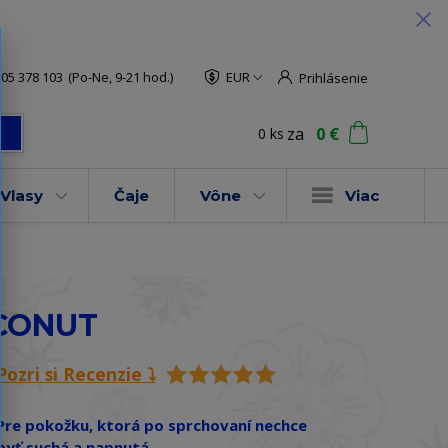
05 378 103
(Po-Ne, 9-21 hod.)
EUR
Prihlásenie
za
0 €
0
ks
ť
Vlasy
Čaje
Vône
Viac
OCONUT
Pozri si Recenzie ⤵️
Pre pokožku, ktorá po sprchovaní nechce
byť suchá a napnutá.