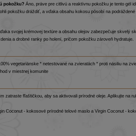
vú pokožku?
Áno, práve pre citlivú a reaktívnu pokožku je tento gél id
mohli pokožku dráždiť, a vďaka obsahu kokosu pôsobí na podráždené
aka svojej krémovej textúre a obsahu olejov zabezpečuje skvelý sk
áždenia a drobné ranky po holení, pričom pokožku zároveň hydratuje.
00% vegetariánske * netestované na zvieratách * proti násiliu na zvi
chod v miestnej komunite
 zatraste fľaštičkou, aby sa aktivovali prírodné oleje. Aplikujte na r
rgin Coconut - kokosové prírodné telové maslo a Virgin Coconut - ko