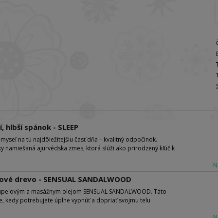
, hlbší spánok - SLEEP
aj myseľ na tú najdôležitejšiu časť dňa – kvalitný odpočinok.
ky namiešaná ajurvédska zmes, ktorá slúži ako prirodzený kľúč k
N
talové drevo - SENSUAL SANDALWOOD
 s kúpeľovým a masážnym olejom SENSUAL SANDALWOOD. Táto
e, kedy potrebujete úplne vypnúť a dopriať svojmu telu
N