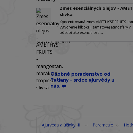
Zmes esenciálnych olejov - AME
slivka
Koncentrovaná zmes AMETHYST FRUITS kombin
vytvorenie hlbokej, zamatovej atmosféry v in
pôsobí ako esencia pre ...
Osobné poradenstvo od
Tatiany – srdce ajurvédy u
nás. ❤️
Ajurvéda a účinky 🔖
Parametre
Hod