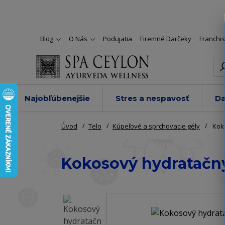
Blog
O Nás
Podujatia
Firemné Darčeky
Franchi
Najobľúbenejšie
Stres a nespavosť
Da
Úvod
Telo
Kúpeľové a sprchovacie gély
Koko
Kokosový hydratačný