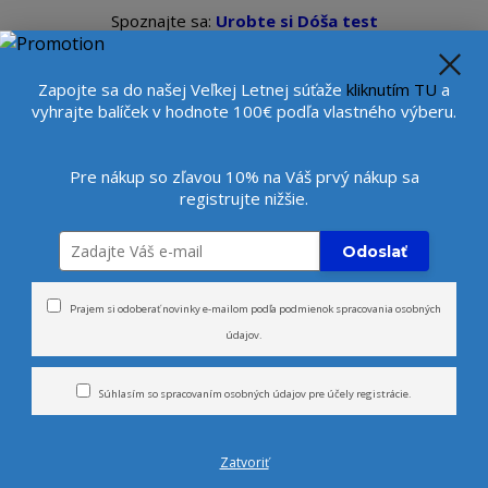
Spoznajte sa:
Urobte si Dóša test
alebo
Diagnostiku pleti
se
Veľkoobchod
Viac
Beauty konzultantka:
+421 9
Zapojte sa do našej Veľkej Letnej súťaže
kliknutím TU
a
vyhrajte balíček v hodnote 100€ podľa vlastného výberu.
Hľada
Pre nákup so zľavou 10% na Váš prvý nákup sa
registrujte nižšie.
rčeky
Novinky
Tvár
Telo
Odoslať
sový hydratačný sprchovací gél - VIRGIN COCONUT
Prajem si odoberať novinky e-mailom podľa
podmienok spracovania osobných
údajov
.
 sprchovací gél - VIRGIN C
Súhlasím so
spracovaním osobných údajov
pre účely registrácie.
Zatvoriť