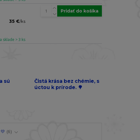
Pridať do košíka
35 €
/
ks
a sklade > 3 ks
a sú
Čistá krása bez chémie, s
úctou k prírode. 🌳
 💛
6