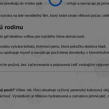
 prenikajú do vrstiev pokožky, kde ju zjemňujú a navracajú jej prir
vára na tele neviditeľný film, ktorý bráni strate vlhkosti počas celé
ú rodinu
to gél ideálnou voľbou pre každého člena domácnosti.
vodou vytvára bohatú, krémovú penu, ktorá pokožku doslova hladí.
 upokojuje myseľ a navodzuje pocit letnej dovolenky v ktoromkoľv
che pružná, bez začervenania a pripravená čeliť vonkajším vplyvo
ý pocit?
Vôbec nie. Hoci obsahuje výživný panenský kokosový olej,
láchnuť. Výsledkom je hĺbkovo hydratovaná a zamatovo jemná pleť, 