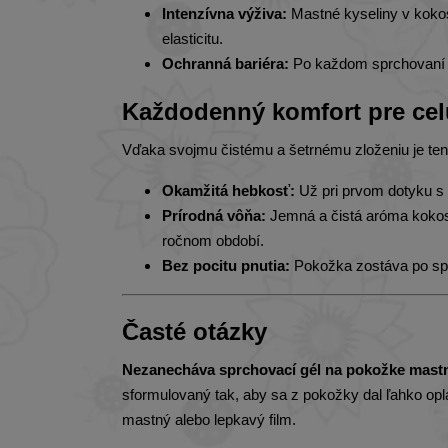
Intenzívna výživa:
Mastné kyseliny v kokose
elasticitu.
Ochranná bariéra:
Po každom sprchovaní vyt
Každodenný komfort pre cel
Vďaka svojmu čistému a šetrnému zloženiu je ten
Okamžitá hebkosť:
Už pri prvom dotyku s 
Prírodná vôňa:
Jemná a čistá aróma kokosu
ročnom období.
Bez pocitu pnutia:
Pokožka zostáva po spr
Časté otázky
Nezanecháva sprchovací gél na pokožke mastn
sformulovaný tak, aby sa z pokožky dal ľahko op
mastný alebo lepkavý film.