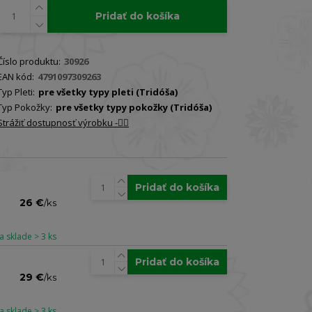
Pridať do košíka
Číslo produktu:
30926
EAN kód:
4791097309263
Typ Pleti:
pre všetky typy pleti (Tridóša)
Typ Pokožky:
pre všetky typy pokožky (Tridóša)
Strážiť dostupnosť výrobku -🐕‍🦺
Pridať do košíka
26 €
/
ks
a sklade > 3 ks
Pridať do košíka
29 €
/
ks
a sklade > 3 ks