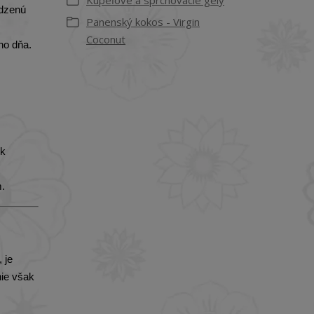
Kúpeľové a sprchovacie gély
odzenú
Panenský kokos - Virgin
Coconut
ho dňa.
ek
m.
 je
nie však