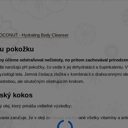
COCONUT - Hydrating Body Cleanser
ašu pokožku
aby účinne odstraňoval nečistoty, no pritom zachovával prirodze
narúšajú pH pokožky, čo vedie k jej dehydratácii a šupinkateniu. 
lógii tela. Jemná čistiaca zložka v kombinácii s drahocennými ole
 potrebou, ale skutočným ošetrujúcim krokom.
nský kokos
 olej, ktorý prináša viditeľné výsledky:
nia zaručuje, že v oleji zostávajú zachované všetky vitamíny a ant