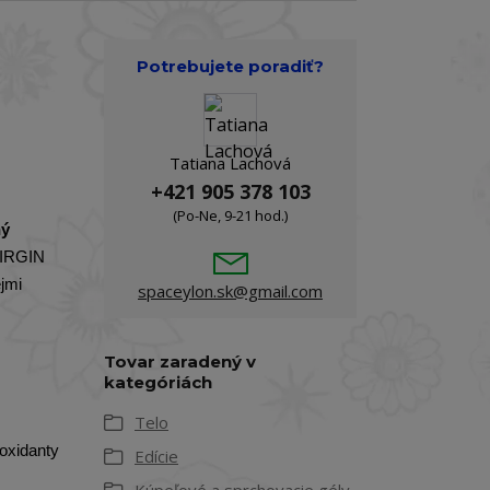
Potrebujete poradiť?
Tatiana Lachová
+421 905 378 103
(Po-Ne, 9-21 hod.)
ný
VIRGIN
jmi
spaceylon.sk@gmail.com
Tovar zaradený v
kategóriách
Telo
ioxidanty
Edície