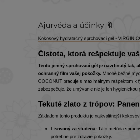
Ajurvéda a účinky 🔖
Kokosový hydratačný sprchovací gél - VIRGIN 
Čistota, ktorá rešpektuje v
Tento jemný sprchovací gél je navrhnutý tak, 
ochranný film vašej pokožky.
Mnohé bežné mydlá 
COCONUT pracuje s maximálnym rešpektom k fyzio
zabezpečuje, že umývanie nie je len hygienickou
Tekuté zlato z trópov: Pane
Základom tohto produktu je najkvalitnejší kokosový
Lisovaný za studena:
Táto metóda spracova
potrebné pre zdravie pokožky.