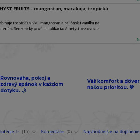
THYST FRUITS - mangostan, marakuja, tropická
uje tropickú slivku, mangostan a cejlónsku vanilku na
teriéri. Senzorický profil a aplikácia: Ametystové ovocie
N
Rovnováha, pokoj a
Váš komfort a dôver
zdravý spánok v každom
našou prioritou. 💙
dotyku. 🌙
notenie ✨
15
Komentáre
0
Najvhodnejšie na doplnenie