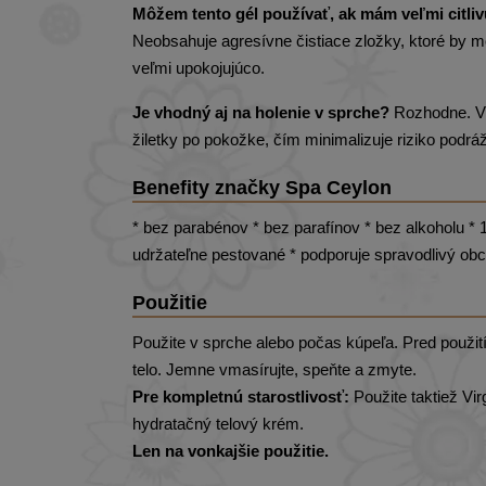
Môžem tento gél používať, ak mám veľmi citli
Neobsahuje agresívne čistiace zložky, ktoré by 
veľmi upokojujúco.
Je vhodný aj na holenie v sprche?
Rozhodne. Vď
žiletky po pokožke, čím minimalizuje riziko podr
Benefity značky Spa Ceylon
* bez parabénov * bez parafínov * bez alkoholu * 1
udržateľne pestované * podporuje spravodlivý ob
Použitie
Použite v sprche alebo počas kúpeľa. Pred použitím
telo. Jemne vmasírujte, speňte a zmyte.
Pre kompletnú starostlivosť:
Použite taktiež Vi
hydratačný telový krém.
Len na vonkajšie použitie.