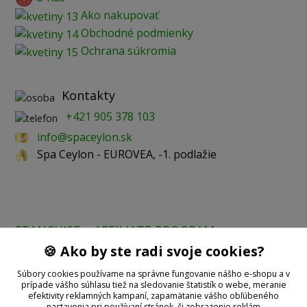
Ako nakupovať
Obchodné podmienky
Ochrana súkromia
Kontakty
+421 905 378 103
info@spaceylon.sk
Spa Ceylon - EUROVEA, -1. podlažie
FRANCHISE
AFFILIATE PROGRAM
🍪 Ako by ste radi svoje cookies?
Prijímame online platby:
Súbory cookies používame na správne fungovanie nášho e-shopu a v
prípade vášho súhlasu tiež na sledovanie štatistík o webe, meranie
efektivity reklamných kampaní, zapamätanie vášho obľúbeného
nastavenia pri používaní stránok, či zobrazenie reklám