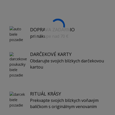
DOPRAVA ZADARMO
pri nákupe nad 70 €
DARČEKOVÉ KARTY
Obdarujte svojich blízkych darčekovou
kartou
RITUÁL KRÁSY
Prekvapte svojich blízkych voňavým
balíčkom s originálnym venovaním