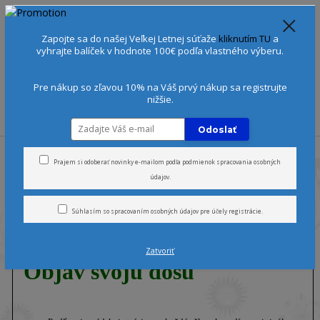
Spoznajte sa:
Urobte si Dóša test
alebo
Diagnostiku pleti
Zapojte sa do našej Veľkej Letnej súťaže
kliknutím TU
a
+421 905 378 103
(Po-Ne, 9-21 hod.)
EUR
vyhrajte balíček v hodnote 100€ podľa vlastného výberu.
0
0 €
Pre nákup so zľavou 10% na Váš prvý nákup sa registrujte
nižšie.
Menu
Odoslať
Úvod
Prajem si odoberať novinky e-mailom podľa
podmienok spracovania osobných
údajov
.
Súhlasím so
spracovaním osobných údajov
pre účely registrácie.
Zatvoriť
Objav svoju dóšu