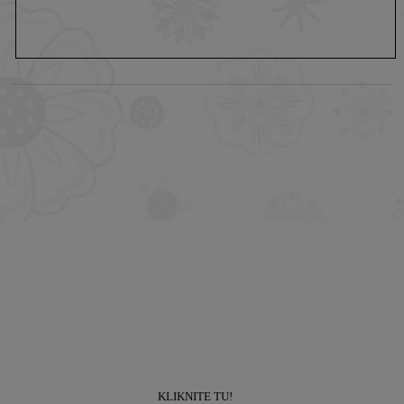
Prihláste sa k odberu newslettra a získajte
zľavu
10% na prvý nákup!
KLIKNITE TU!