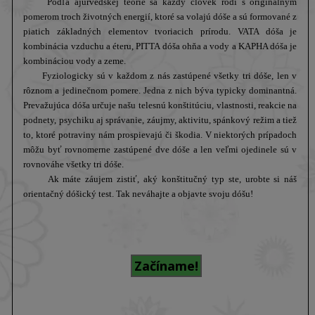
Podľa ajurvédskej teórie sa každý človek rodí s originálnym
pomerom troch životných energií, ktoré sa volajú dóše a sú formované z
piatich základných elementov tvoriacich prírodu. VATA dóša je
kombinácia vzduchu a éteru, PITTA dóša ohňa a vody a KAPHA dóša je
kombináciou vody a zeme.
Fyziologicky sú v každom z nás zastúpené všetky tri dóše, len v
rôznom a jedinečnom pomere. Jedna z nich býva typicky dominantná.
Prevažujúca dóša určuje našu telesnú konštitúciu, vlastnosti, reakcie na
podnety, psychiku aj správanie, záujmy, aktivitu, spánkový režim a tiež
to, ktoré potraviny nám prospievajú či škodia. V niektorých prípadoch
môžu byť rovnomerne zastúpené dve dóše a len veľmi ojedinele sú v
rovnováhe všetky tri dóše.
Ak máte záujem zistiť, aký konštitučný typ ste, urobte si náš
orientačný dóšický test. Tak neváhajte a objavte svoju dóšu!
Začíname!