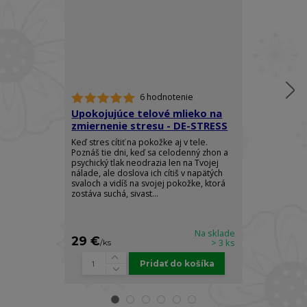
6 hodnotenie
Upokojujúce telové mlieko na
Telový spre
zmiernenie stresu - DE-STRESS
Ylang - RO
Keď stres cítiť na pokožke aj v tele.
Doprajte si do
Poznáš tie dni, keď sa celodenný zhon a
elegancie a z
psychický tlak neodrazia len na Tvojej
arómy, ktorá 
nálade, ale doslova ich cítiš v napätých
pocit absolútn
svaloch a vidíš na svojej pokožke, ktorá
sily. Luxusný t
zostáva suchá, sivast...
Body Spray je s
Na sklade
29 €
22 €
> 3 ks
/
ks
/
ks
Pridať do košíka