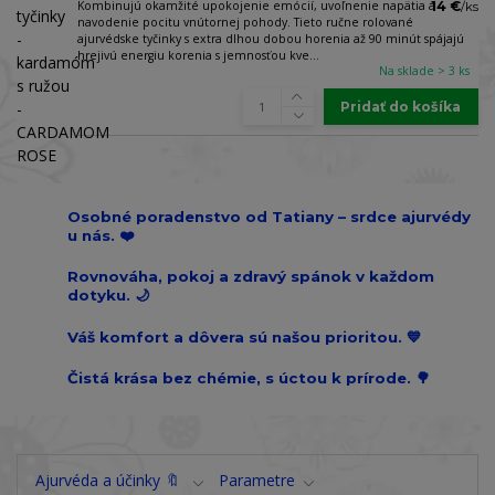
Kombinujú okamžité upokojenie emócií, uvoľnenie napätia a
14 €
/
ks
navodenie pocitu vnútornej pohody. Tieto ručne rolované
ajurvédske tyčinky s extra dlhou dobou horenia až 90 minút spájajú
hrejivú energiu korenia s jemnosťou kve...
Na sklade > 3 ks
Pridať do košíka
Osobné poradenstvo od Tatiany – srdce ajurvédy
u nás. ❤️
Rovnováha, pokoj a zdravý spánok v každom
dotyku. 🌙
Váš komfort a dôvera sú našou prioritou. 💙
Čistá krása bez chémie, s úctou k prírode. 🌳
Ajurvéda a účinky 🔖
Parametre