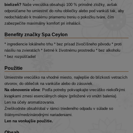
bielizeň?
Naše vrecúška obsahujú 100 % prírodné zložky, avšak
odporúčame ho umiestniť do rohu obliečky alebo pod vankúš tak, aby
nedochádzalo k trvalému priamemu treniu o pokožku tváre, čím
zabezpečíte maximálny komfort pri inhalácii.
Benefity značky Spa Ceylon
* ingrediencie lokálneho trhu * bez prísad živočíšneho pôvodu * proti
násiliu na zvieratách * šetrné k životnému prostrediu * bez alkoholu
* bez rozpúšťadiel
Použitie
Umiestnite vrecúško na vhodné miesto, najlepšie do blízkosti vetracích
otvorov, do obliečok na vankúše alebo do zásuviek.
Na obnovenie vône
: Podľa potreby pokvapkajte vrecúško niekoľkými
kvapkami zmesi esenciálnych olejov (priložené vo vnútri balenia).
Len na účely aromatizovania.
Zneškodnite obsah/obal v rámci triedeného odpadu v súlade so
štátnymi/medzinárodnými nariadeniami.
Len na vonkajšie použitie.
Obsah