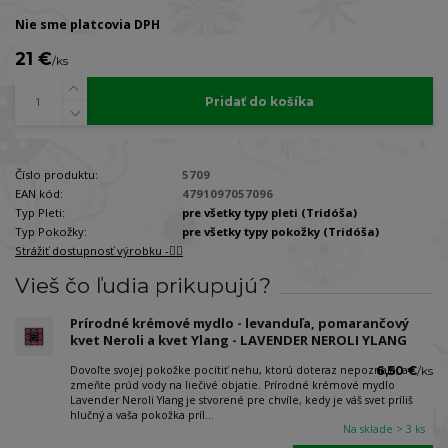
Nie sme platcovia DPH
21 €
/
ks
Pridať do košíka
Číslo produktu:
5709
EAN kód:
4791097057096
Typ Pleti:
pre všetky typy pleti (Tridóša)
Typ Pokožky:
pre všetky typy pokožky (Tridóša)
Strážiť dostupnosť výrobku -🐕‍🦺
Vieš čo ľudia prikupujú?
Prírodné krémové mydlo - levanduľa, pomarančový
kvet Neroli a kvet Ylang - LAVENDER NEROLI YLANG
Dovoľte svojej pokožke pocítiť nehu, ktorú doteraz nepoznala, a
6,50 €
/
ks
zmeňte prúd vody na liečivé objatie. Prírodné krémové mydlo
Lavender Neroli Ylang je stvorené pre chvíle, kedy je váš svet príliš
hlučný a vaša pokožka príl...
Na sklade > 3 ks