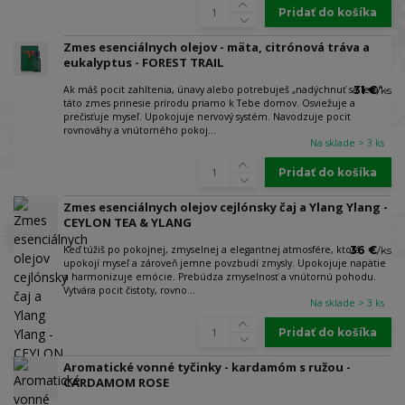
Pridať do košíka
Zmes esenciálnych olejov - mäta, citrónová tráva a
eukalyptus - FOREST TRAIL
Ak máš pocit zahltenia, únavy alebo potrebuješ „nadýchnuť sa lesa“ -
31 €
/
ks
táto zmes prinesie prírodu priamo k Tebe domov. Osviežuje a
prečisťuje myseľ. Upokojuje nervový systém. Navodzuje pocit
rovnováhy a vnútorného pokoj...
Na sklade > 3 ks
Pridať do košíka
Zmes esenciálnych olejov cejlónsky čaj a Ylang Ylang -
CEYLON TEA & YLANG
Keď túžiš po pokojnej, zmyselnej a elegantnej atmosfére, ktorá
36 €
/
ks
upokojí myseľ a zároveň jemne povzbudí zmysly. Upokojuje napätie
a harmonizuje emócie. Prebúdza zmyselnosť a vnútornú pohodu.
Vytvára pocit čistoty, rovno...
Na sklade > 3 ks
Pridať do košíka
Aromatické vonné tyčinky - kardamóm s ružou -
CARDAMOM ROSE