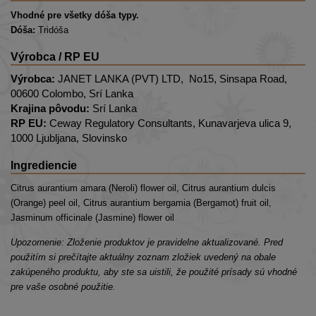
Vhodné pre všetky dóša typy.
Dóša:
Tridóša
Výrobca / RP EU
Výrobca:
JANET LANKA (PVT) LTD, No15, Sinsapa Road,
00600 Colombo, Srí Lanka
Krajina pôvodu:
Srí Lanka
RP EU:
Ceway Regulatory Consultants, Kunavarjeva ulica 9,
1000 Ljubljana, Slovinsko
Ingrediencie
Citrus aurantium amara (Neroli) flower oil, Citrus aurantium dulcis
(Orange) peel oil, Citrus aurantium bergamia (Bergamot) fruit oil,
Jasminum officinale (Jasmine) flower oil
Upozornenie: Zloženie produktov je pravidelne aktualizované. Pred
použitím si prečítajte aktuálny zoznam zložiek uvedený na obale
zakúpeného produktu, aby ste sa uistili, že použité prísady sú vhodné
pre vaše osobné použitie.