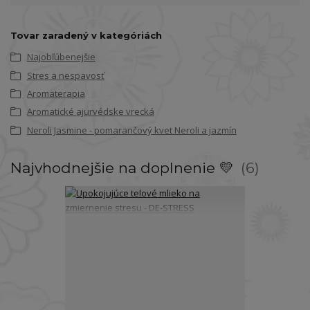
Tovar zaradený v kategóriách
Najobľúbenejšie
Stres a nespavosť
Aromaterapia
Aromatické ajurvédske vrecká
Neroli Jasmine - pomarančový kvet Neroli a jazmín
Najvhodnejšie na doplnenie 💛
6