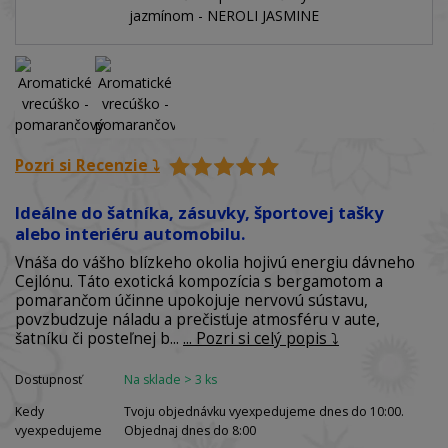
Pozri si Recenzie ⤵️
Ideálne do šatníka, zásuvky, športovej tašky
alebo interiéru automobilu.
Vnáša do vášho blízkeho okolia hojivú energiu dávneho
Cejlónu. Táto exotická kompozícia s bergamotom a
pomarančom účinne upokojuje nervovú sústavu,
povzbudzuje náladu a prečisťuje atmosféru v aute,
šatníku či posteľnej b...
... Pozri si celý popis ⤵️
Dostupnosť
Na sklade > 3 ks
Kedy
Tvoju objednávku vyexpedujeme dnes do 10:00.
vyexpedujeme
Objednaj dnes do 8:00