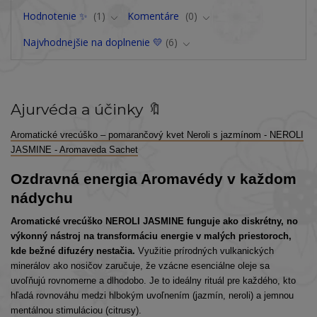
Hodnotenie ✨
1
Komentáre
0
Najvhodnejšie na doplnenie 💛
6
Ajurvéda a účinky 🔖
Aromatické vrecúško – pomarančový kvet Neroli s jazmínom - NEROLI
JASMINE - Aromaveda Sachet
Ozdravná energia Aromavédy v každom
nádychu
Aromatické vrecúško NEROLI JASMINE funguje ako diskrétny, no
výkonný nástroj na transformáciu energie v malých priestoroch,
kde bežné difuzéry nestačia.
Využitie prírodných vulkanických
minerálov ako nosičov zaručuje, že vzácne esenciálne oleje sa
uvoľňujú rovnomerne a dlhodobo. Je to ideálny rituál pre každého, kto
hľadá rovnováhu medzi hlbokým uvoľnením (jazmín, neroli) a jemnou
mentálnou stimuláciou (citrusy).