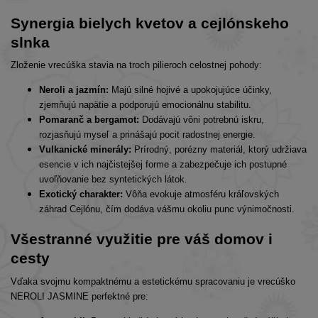
Synergia bielych kvetov a cejlónskeho
slnka
Zloženie vrecúška stavia na troch pilieroch celostnej pohody:
Neroli a jazmín:
Majú silné hojivé a upokojujúce účinky,
zjemňujú napätie a podporujú emocionálnu stabilitu.
Pomaranč a bergamot:
Dodávajú vôni potrebnú iskru,
rozjasňujú myseľ a prinášajú pocit radostnej energie.
Vulkanické minerály:
Prírodný, porézny materiál, ktorý udržiava
esencie v ich najčistejšej forme a zabezpečuje ich postupné
uvoľňovanie bez syntetických látok.
Exotický charakter:
Vôňa evokuje atmosféru kráľovských
záhrad Cejlónu, čím dodáva vášmu okoliu punc výnimočnosti.
Všestranné využitie pre váš domov i
cesty
Vďaka svojmu kompaktnému a estetickému spracovaniu je vrecúško
NEROLI JASMINE perfektné pre: