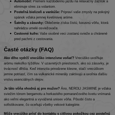
Automobil:
Premení každodennú jazdu na relaxačný zážitok a
eliminuje stres za volantom.
Posteľná bielizeň a vankúše:
Pripraví vaše zmysly na pokojný
spánok vďaka jemnej kvetinovej aróme.
Šatníky a zásuvky:
Oblečenie získa čistú, luxusnú vôňu, ktorá
nahrádza umelé osviežovače.
Cestovné kufre:
Vaše osobné veci zostanú svieže a chránené
pred pachmi z cestovania.
Časté otázky (FAQ)
Ako dlho vydrží vrecúško intenzívne voňať?
Vrecúško uvoľňuje
arómu niekoľko týždňov. V uzavretých priestoroch, ako sú zásuvky, je
trvácnosť dlhšia. Keď intenzita prirodzene klesne, stačí vrecúškom
jemne potriasť, čím sa vulkanické minerály zaktivujú a uvoľnia ďalšiu
vrstvu esenciálnych olejov.
Je táto vôňa vhodná aj pre mužov?
Áno, NEROLI JASMINE je vďaka
sviežim tónom bergamotu a horkastého pomarančového kvetu vnímaná
ako veľmi elegantná a vyvážená unisex vôňa. Pôsobí čisto a
sofistikovane, čo oceňujú všetky vekové kategórie.
Môže vrecúško prísť do kontaktu s citlivou pokožkou cez posteľnú