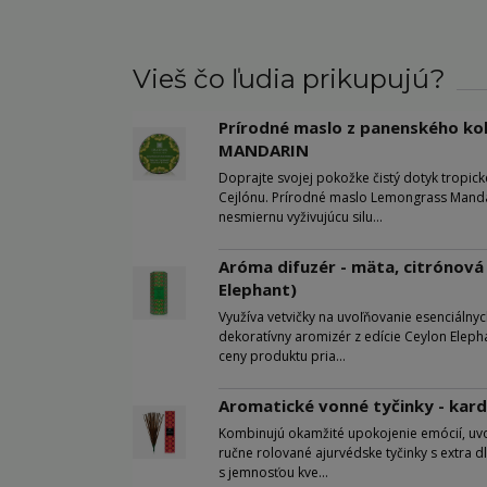
Vieš čo ľudia prikupujú?
Prírodné maslo z panenského ko
MANDARIN
Doprajte svojej pokožke čistý dotyk tropic
Cejlónu. Prírodné maslo Lemongrass Mandar
nesmiernu vyživujúcu silu...
Aróma difuzér - mäta, citrónová
Elephant)
Využíva vetvičky na uvoľňovanie esenciálnyc
dekoratívny aromizér z edície Ceylon Elep
ceny produktu pria...
Aromatické vonné tyčinky - ka
Kombinujú okamžité upokojenie emócií, uvo
ručne rolované ajurvédske tyčinky s extra d
s jemnosťou kve...