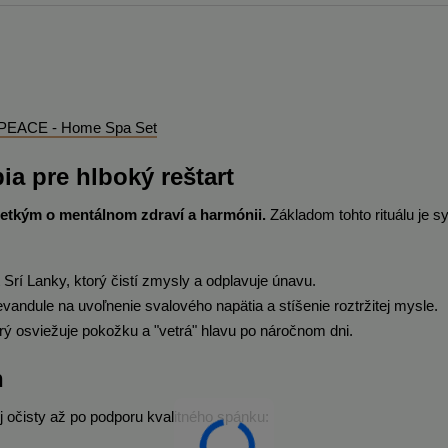
 - PEACE - Home Spa Set
ia pre hlboký reštart
šetkým o mentálnom zdraví a harmónii.
Základom tohto rituálu je s
 Srí Lanky, ktorý čistí zmysly a odplavuje únavu.
levandule na uvoľnenie svalového napätia a stíšenie roztržitej mysle.
rý osviežuje pokožku a "vetrá" hlavu po náročnom dni.
h
j očisty až po podporu kvalitného spánku: