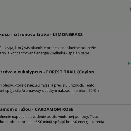
kosu - citrónová tráva - LEMONGRASS
kého raja, ktorý vás okamžite prenesie na slnečné pobrežie
in je koncentrovaná energia v kelímku – spája v sebe
N
 tráva a eukalyptus - FOREST TRAIL (Ceylon
h olejov, ktoré osviežujú myseľ a prečisťujú vzduch. Tento
hant spája silu Aromavedy s etickým nákupom, pričom 10 % z
rdamóm s ružou - CARDAMOM ROSE
ľnenie napätia a navodenie pocitu vnútornej pohody. Tieto
lhou dobou horenia až 90 minút spájajú hrejivú energiu korenia