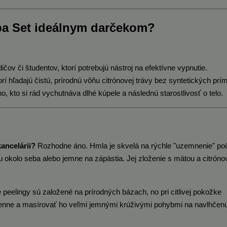
a Set ideálnym darčekom?
čov či študentov, ktorí potrebujú nástroj na efektívne vypnutie.
orí hľadajú čistú, prírodnú vôňu citrónovej trávy bez syntetických prí
, kto si rád vychutnáva dlhé kúpele a následnú starostlivosť o telo.
ancelárii?
Rozhodne áno. Hmla je skvelá na rýchle "uzemnenie" po
oru okolo seba alebo jemne na zápästia. Jej zloženie s mätou a citrón
peelingy sú založené na prírodných bázach, no pri citlivej pokožke
enne a masírovať ho veľmi jemnými krúživými pohybmi na navlhčen