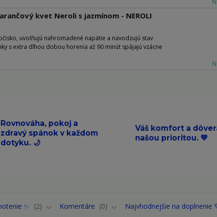
N
arančový kvet Neroli s jazmínom - NEROLI
čisko, uvoľňujú nahromadené napätie a navodzujú stav
nky s extra dlhou dobou horenia až 90 minút spájajú vzácne
N
Rovnováha, pokoj a
Váš komfort a dôver
zdravý spánok v každom
našou prioritou. 💙
dotyku. 🌙
notenie ✨
2
Komentáre
0
Najvhodnejšie na doplnenie 