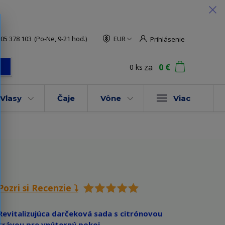
05 378 103
(Po-Ne, 9-21 hod.)
EUR
Prihlásenie
za
0 €
0
ks
ť
Vlasy
Čaje
Vône
Viac
Pozri si Recenzie ⤵️
Revitalizujúca darčeková sada s citrónovou
trávou pre vnútorný pokoj