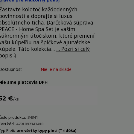
Zastavte kolotoč každodenných
povinností a doprajte si luxus
absolútneho ticha. Darčeková súprava
PEACE - Home Spa Set je vaším
súkromným útočiskom, ktoré premení
vašu kúpeľňu na špičkové ajurvédske
kúpele. Táto kolekcia...
... Pozri si celý
popis ⤵️
Dostupnosť
Nie je na sklade
Nie sme platcovia DPH
52 €
/
ks
Číslo produktu:
34341
EAN kód:
4791097343410
Typ Pleti:
pre všetky typy pleti (Tridóša)