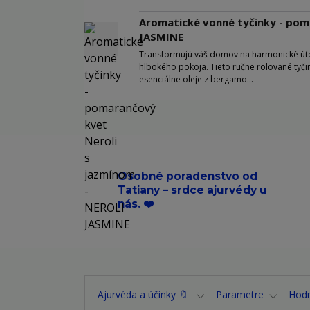
Aromatické vonné tyčinky - pom
JASMINE
Transformujú váš domov na harmonické úto
hlbokého pokoja. Tieto ručne rolované tyči
esenciálne oleje z bergamo...
Osobné poradenstvo od
Tatiany – srdce ajurvédy u
nás. ❤️
Ajurvéda a účinky 🔖
Parametre
Hod