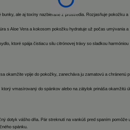
bunky, ale aj toxíny nazbierané z prostredia. Rozjasňuje pokožku a
ra s Aloe Vera a kokosom pokožku hydratuje už počas umývania a 
lo, ktoré spája čistiacu silu citrónovej trávy so sladkou harmóniou
á sa okamžite vpije do pokožky, zanecháva ju zamatovú a chránenú p
 ktorý vmasírovaný do spánkov alebo na zátylok prináša okamžitú úľ
ný dotyk vášho dňa. Pár streknutí na vankúš pred spaním pomôže u
ačného spánku.