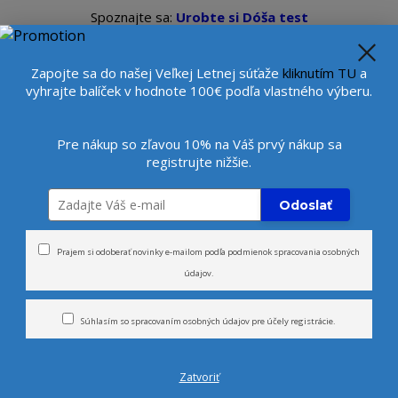
Spoznajte sa:
Urobte si Dóša test
alebo
Diagnostiku pleti
se
Veľkoobchod
Viac
Beauty konzultantka:
+421 9
Zapojte sa do našej Veľkej Letnej súťaže
kliknutím TU
a
vyhrajte balíček v hodnote 100€ podľa vlastného výberu.
Hľada
Pre nákup so zľavou 10% na Váš prvý nákup sa
registrujte nižšie.
rčeky
Novinky
Tvár
Telo
Odoslať
tráva - PEACE
Prajem si odoberať novinky e-mailom podľa
podmienok spracovania osobných
údajov
.
 citrónová tráva - PEACE
Súhlasím so
spracovaním osobných údajov
pre účely registrácie.
Zatvoriť