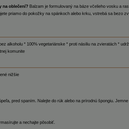
 na oblečení?
Balzam je formulovaný na báze včelieho vosku a ras
rujete priamo do pokožky na spánkoch alebo krku, vstrebá sa bezo z
bez alkoholu * 100% vegetariánske * proti násiliu na zvieratách * udr
tnej komunite
dené nižšie
úpeľa, pred spaním. Nalejte do rúk alebo na prírodnú špongiu. Jemne
vmasírujte a nechajte pôsobiť.