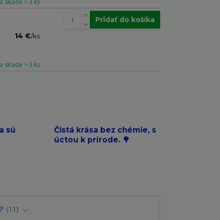
a sklade > 3 ks
Pridať do košíka
14 €
/
ks
a sklade > 3 ks
a sú
Čistá krása bez chémie, s
úctou k prírode. 🌳
💛
11