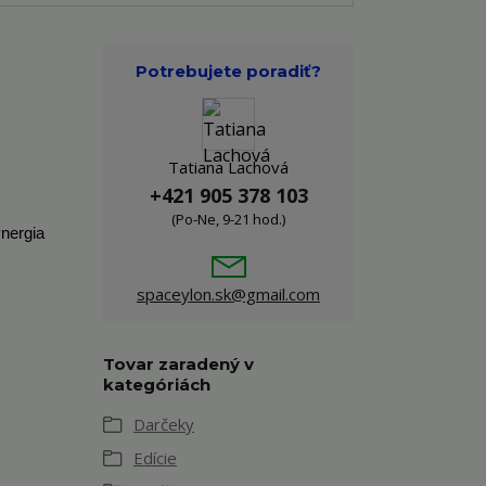
Potrebujete poradiť?
Tatiana Lachová
+421 905 378 103
(Po-Ne, 9-21 hod.)
ynergia
spaceylon.sk@gmail.com
Tovar zaradený v
kategóriách
Darčeky
Edície