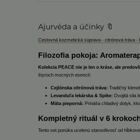
Ajurvéda a účinky 🔖
Cestovná kozmetická súprava - citrónová tráva
Filozofia pokoja: Aromaterap
Kolekcia PEACE nie je len o kráse, ale predov
štyroch mocných esencií:
Cejlónska citrónová tráva:
Tradičný klenot
Levanduľa lekárska & Spike:
Dvojitá sila 
Mäta pieporná:
Prináša chladivý dotyk, kto
Kompletný rituál v 6 krokoc
Tento set ponúka ucelenú starostlivosť od hĺbkove