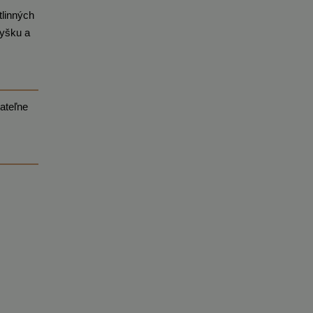
tlinných
vyšku a
žateľne