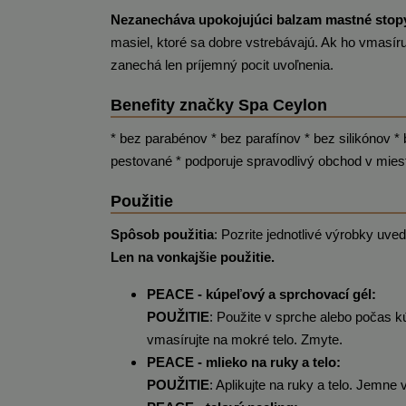
Nezanecháva upokojujúci balzam mastné stopy
masiel, ktoré sa dobre vstrebávajú. Ak ho vmasí
zanechá len príjemný pocit uvoľnenia.
Benefity značky Spa Ceylon
* bez parabénov * bez parafínov * bez silikónov * 
pestované * podporuje spravodlivý obchod v mies
Použitie
Spôsob použitia
: Pozrite jednotlivé výrobky uve
Len na vonkajšie použitie.
PEACE - kúpeľový a sprchovací gél:
POUŽITIE
: Použite v sprche alebo počas k
vmasírujte na mokré telo. Zmyte.
PEACE - mlieko na ruky a telo:
POUŽITIE
: Aplikujte na ruky a telo. Jemne 