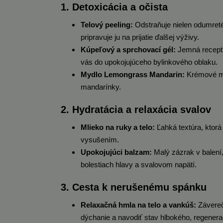
1. Detoxicácia a očista
Telový peeling:
Odstraňuje nielen odumreté 
pripravuje ju na prijatie ďalšej výživy.
Kúpeľový a sprchovací gél:
Jemná receptú
vás do upokojujúceho bylinkového oblaku.
Mydlo Lemongrass Mandarin:
Krémové myd
mandarínky.
2. Hydratácia a relaxácia svalov
Mlieko na ruky a telo:
Ľahká textúra, ktor
vysušením.
Upokojujúci balzam:
Malý zázrak v balení,
bolestiach hlavy a svalovom napätí.
3. Cesta k nerušenému spánku
Relaxačná hmla na telo a vankúš:
Závereč
dýchanie a navodiť stav hlbokého, regener