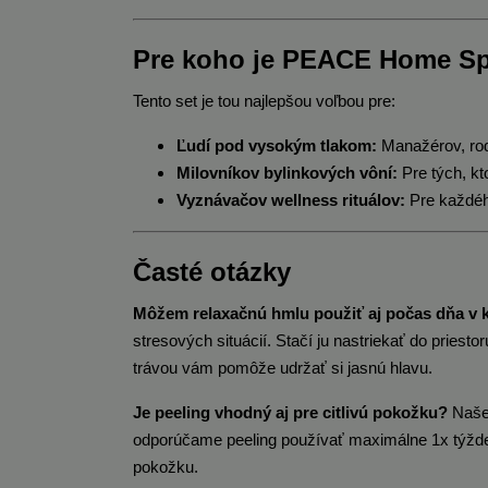
Pre koho je PEACE Home Sp
Tento set je tou najlepšou voľbou pre:
Ľudí pod vysokým tlakom:
Manažérov, rodi
Milovníkov bylinkových vôní:
Pre tých, kt
Vyznávačov wellness rituálov:
Pre každého
Časté otázky
Môžem relaxačnú hmlu použiť aj počas dňa v k
stresových situácií. Stačí ju nastriekať do priest
trávou vám pomôže udržať si jasnú hlavu.
Je peeling vhodný aj pre citlivú pokožku?
Naše 
odporúčame peeling používať maximálne 1x týžd
pokožku.