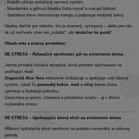
- Kadidlo utišuje preťažený nervový systém.
- Mandarínka a gáfrová limetka čistia myseľ a vracajú ľahkosť.
- Santalové drevo harmonizuje energiu a podporuje vnútorný pokoj.
Ideálny darček pre niekoho, kto je unavený, vyčerpaný – alebo pre vás,
ak už nechcete stres len „zvládať“, ale
skutočne ho pustiť
.
Obsah setu a popisy produktov:
DE-STRESS – Relaxačný sprchovací gél na zmiernenie stresu
Jemná prírodná čistiaca receptúra, ktorá premení sprchovanie na
uvoľňujúci rituál.
Organická Aloe Vera
intenzívne ochladzuje a upokojuje celý telesný
systém, zatiaľ čo
panenský kokos
,
med
a
olivy
šetrne čistia,
zjemňujú a hydratujú pokožku.
Zanecháva ju jemnú, chránenú a prirodzene sviežu – aj v dňoch
zvýšeného stresu.
DE-STRESS – Upokojujúci telový elixír na zmiernenie stresu
Hĺbkovo hydratačný elixír navrhnutý na podporu rovnováhy a celkovej
pohody.