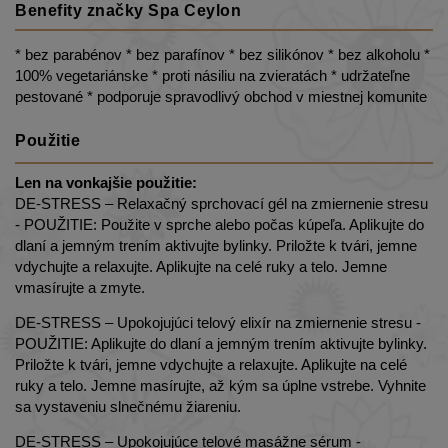
Benefity značky Spa Ceylon
* bez parabénov * bez parafínov * bez silikónov * bez alkoholu *
100% vegetariánske * proti násiliu na zvieratách * udržateľne
pestované * podporuje spravodlivý obchod v miestnej komunite
Použitie
Len na vonkajšie použitie:
DE-STRESS – Relaxačný sprchovací gél na zmiernenie stresu
- POUŽITIE: Použite v sprche alebo počas kúpeľa. Aplikujte do
dlaní a jemným trením aktivujte bylinky. Priložte k tvári, jemne
vdychujte a relaxujte. Aplikujte na celé ruky a telo. Jemne
vmasírujte a zmyte.
DE-STRESS – Upokojujúci telový elixír na zmiernenie stresu -
POUŽITIE: Aplikujte do dlaní a jemným trením aktivujte bylinky.
Priložte k tvári, jemne vdychujte a relaxujte. Aplikujte na celé
ruky a telo. Jemne masírujte, až kým sa úplne vstrebe. Vyhnite
sa vystaveniu slnečnému žiareniu.
DE-STRESS – Upokojujúce telové masážne sérum -