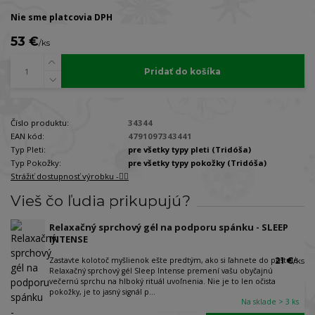
Nie sme platcovia DPH
53 €
/
ks
Pridať do košíka
Číslo produktu:
34344
EAN kód:
4791097343441
Typ Pleti:
pre všetky typy pleti (Tridóša)
Typ Pokožky:
pre všetky typy pokožky (Tridóša)
Strážiť dostupnosť výrobku -🐕‍🦺
Vieš čo ľudia prikupujú?
Relaxačný sprchový gél na podporu spánku - SLEEP
INTENSE
Zastavte kolotoč myšlienok ešte predtým, ako si ľahnete do postele.
21 €
/
ks
Relaxačný sprchový gél Sleep Intense premení vašu obyčajnú
večernú sprchu na hlboký rituál uvoľnenia. Nie je to len očista
pokožky, je to jasný signál p...
Na sklade > 3 ks