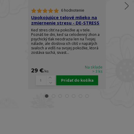
6 hodnotenie
Upokojujúce telové mlieko na
Telový spre
zmiernenie stresu - DE-STRESS
Ylang - RO
Keď stres cítiť na pokožke aj v tele.
Doprajte si do
Poznáš tie dni, keď sa celodenný zhon a
elegancie a z
psychický tlak neodrazia len na Tvojej
arómy, ktorá 
nálade, ale doslova ich cítiš v napätých
pocit absolútn
svaloch a vidíš na svojej pokožke, ktorá
sily. Luxusný t
zostáva suchá, sivast...
Body Spray je s
Na sklade
29 €
22 €
> 3 ks
/
ks
/
ks
Pridať do košíka
Prihláste sa k odberu newslettra a získajte