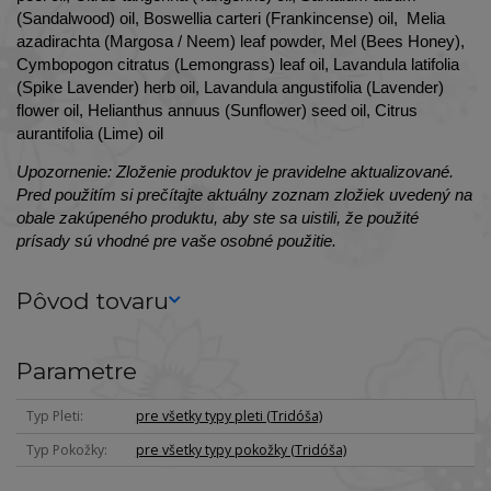
(Sandalwood) oil, Boswellia carteri (Frankincense) oil, Melia
azadirachta (Margosa / Neem) leaf powder, Mel (Bees Honey),
Cymbopogon citratus (Lemongrass) leaf oil, Lavandula latifolia
(Spike Lavender) herb oil, Lavandula angustifolia (Lavender)
flower oil, Helianthus annuus (Sunflower) seed oil, Citrus
aurantifolia (Lime) oil
Upozornenie: Zloženie produktov je pravidelne aktualizované.
Pred použitím si prečítajte aktuálny zoznam zložiek uvedený na
obale zakúpeného produktu, aby ste sa uistili, že použité
prísady sú vhodné pre vaše osobné použitie.
Pôvod tovaru
Parametre
Typ Pleti
pre všetky typy pleti (Tridóša)
Typ Pokožky
pre všetky typy pokožky (Tridóša)