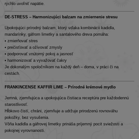
rýchlo uvoľniť napätie.
DE-STRESS – Harmonizujúci balzam na zmiernenie stresu
Upokojujúci prírodný balzam, ktorý vďaka kombinácii kadidla,
mandarínky, gáfrom limetky a santalového dreva pomáha:
• zmierňovať stres
• prečisťovať a oživovať zmysly
• podporovať vnútorný pokoj a jasnosť
• harmonizovať a vyvažovať čakry
Je dokonalým spoločníkom na každý deň – doma, v práci či na
cestách.
FRANKINCENSE KAFFIR LIME – Prírodné krémové mydlo
Jemná, zjemňujúca a upokojujúca čistiaca receptúra pre každodennú
starostlivosť.
Hĺbkovo čistí, chráni, zjemňuje a udržuje prirodzenú rovnováhu
pokožky, bez vysušenia.
Vôňa kadidla a gáfrovej limetky prináša príjemný pocit sviežosti a
pokojnej vyrovnanosti.