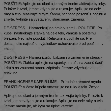
POUŽITIE: Aplikujte do dlaní a jemným trením aktivujte bylinky.
Priložte k tvári, jemne vdychujte a relaxujte. Aplikujte na celé
ruky a telo. Masírujte dlhými ťahmi, nechajte pôsobiť 1 hodinu a
zmyte. Vyhnite sa vystaveniu slnečnému žiareniu.
DE-STRESS – Harmonizujúca hmla v spreji - POUŽITIE: Po
kúpeli nastriekajte zľahka na celé telo, vankúš a posteľnú
bielizeň. Nechajte pôsobiť. Relaxujte a uvoľnite sa. Pre
dosiahnutie najlepších výsledkov uchovávajte pred použitím v
chlade.
DE-STRESS – Harmonizujúci balzam na zmiernenie stresu -
POUŽITIE: Zľahka aplikujte na spánky, za uši, na zadnú časť
krku a na vnútornú stranu zápästia. Jemne vdychujte a
relaxujte.
FRANKINCENSE KAFFIR LIME – Prírodné krémové mydlo -
POUŽITIE: V čase kúpeľa vmasírujte na ruky a telo. Zmyte.
Aplikujte do dlaní a jemným trením aktivujte bylinky. Priložte k
tvári, jemne vdychujte a relaxujte. Aplikujte na celé ruky a telo.
Jemne masírujte, až kým sa úplne vstrebe.