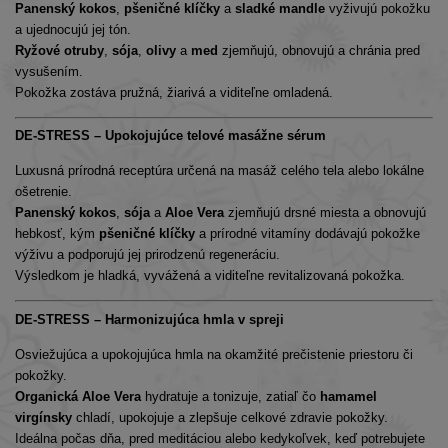
Panenský kokos
,
pšeničné klíčky
a
sladké mandle
vyživujú pokožku
a ujednocujú jej tón.
Ryžové otruby
,
sója
,
olivy
a
med
zjemňujú, obnovujú a chránia pred
vysušením.
Pokožka zostáva pružná, žiarivá a viditeľne omladená.
DE-STRESS – Upokojujúce telové masážne sérum
Luxusná prírodná receptúra určená na masáž celého tela alebo lokálne
ošetrenie.
Panenský kokos
,
sója
a
Aloe Vera
zjemňujú drsné miesta a obnovujú
hebkosť, kým
pšeničné klíčky
a prírodné vitamíny dodávajú pokožke
výživu a podporujú jej prirodzenú regeneráciu.
Výsledkom je hladká, vyvážená a viditeľne revitalizovaná pokožka.
DE-STRESS – Harmonizujúca hmla v spreji
Osviežujúca a upokojujúca hmla na okamžité prečistenie priestoru či
pokožky.
Organická Aloe Vera
hydratuje a tonizuje, zatiaľ čo
hamamel
virgínsky
chladí, upokojuje a zlepšuje celkové zdravie pokožky.
Ideálna počas dňa, pred meditáciou alebo kedykoľvek, keď potrebujete