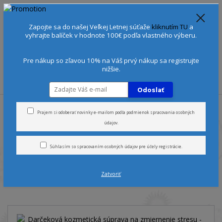
Spoznajte sa:
Urobte si Dóša test
alebo
Diagnostiku pleti
Zapojte sa do našej Veľkej Letnej súťaže
kliknutím TU
a
+421 905 378 103
(Po-Ne, 9-21 hod.)
EUR
vyhrajte balíček v hodnote 100€ podľa vlastného výberu.
0
0 €
Pre nákup so zľavou 10% na Váš prvý nákup sa registrujte
nižšie.
Menu
Odoslať
Úvod
Darčeky
Darčeková kozmetická súprava na zmiernenie stresu -
DE-STRESS
Prajem si odoberať novinky e-mailom podľa
podmienok spracovania osobných
údajov
.
Darčeková kozmetická
Súhlasím so
spracovaním osobných údajov
pre účely registrácie.
súprava na zmiernenie stresu
Zatvoriť
- DE-STRESS