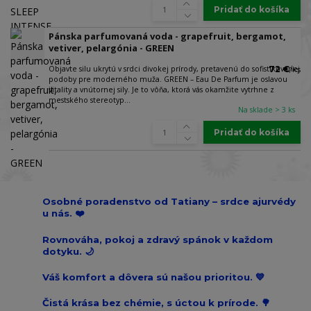
Pridať do košíka
Pánska parfumovaná voda - grapefruit, bergamot,
vetiver, pelargónia - GREEN
Objavte silu ukrytú v srdci divokej prírody, pretavenú do sofistikovanej
72 €
/
ks
podoby pre moderného muža. GREEN – Eau De Parfum je oslavou
vitality a vnútornej sily. Je to vôňa, ktorá vás okamžite vytrhne z
mestského stereotyp...
Na sklade > 3 ks
Pridať do košíka
Osobné poradenstvo od Tatiany – srdce ajurvédy
u nás. ❤️
Rovnováha, pokoj a zdravý spánok v každom
dotyku. 🌙
Váš komfort a dôvera sú našou prioritou. 💙
Čistá krása bez chémie, s úctou k prírode. 🌳