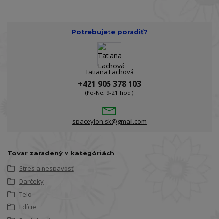
Potrebujete poradiť?
Tatiana Lachová
+421 905 378 103
(Po-Ne, 9-21 hod.)
spaceylon.sk@gmail.com
Tovar zaradený v kategóriách
Stres a nespavosť
Darčeky
Telo
Edície