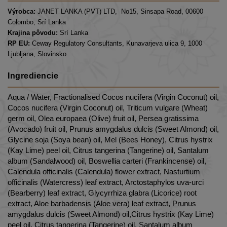
Výrobca:
JANET LANKA (PVT) LTD, No15, Sinsapa Road, 00600
Colombo, Srí Lanka
Krajina pôvodu:
Srí Lanka
RP EU:
Ceway Regulatory Consultants, Kunavarjeva ulica 9, 1000
Ljubljana, Slovinsko
Ingrediencie
Aqua / Water, Fractionalised Cocos nucifera (Virgin Coconut) oil,
Cocos nucifera (Virgin Coconut) oil, Triticum vulgare (Wheat)
germ oil, Olea europaea (Olive) fruit oil, Persea gratissima
(Avocado) fruit oil, Prunus amygdalus dulcis (Sweet Almond) oil,
Glycine soja (Soya bean) oil, Mel (Bees Honey), Citrus hystrix
(Kay Lime) peel oil, Citrus tangerina (Tangerine) oil, Santalum
album (Sandalwood) oil, Boswellia carteri (Frankincense) oil,
Calendula officinalis (Calendula) flower extract, Nasturtium
officinalis (Watercress) leaf extract, Arctostaphylos uva-urci
(Bearberry) leaf extract, Glycyrrhiza glabra (Licorice) root
extract, Aloe barbadensis (Aloe vera) leaf extract, Prunus
amygdalus dulcis (Sweet Almond) oil,Citrus hystrix (Kay Lime)
peel oil, Citrus tangerina (Tangerine) oil, Santalum album