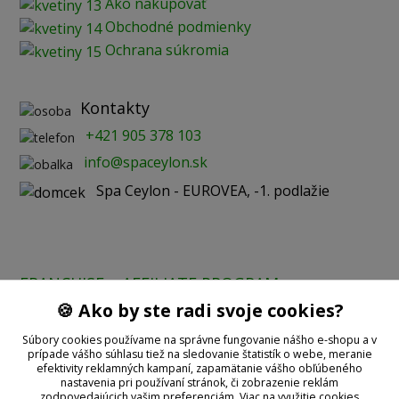
Ako nakupovať
Obchodné podmienky
Ochrana súkromia
Kontakty
+421 905 378 103
info@spaceylon.sk
Spa Ceylon - EUROVEA, -1. podlažie
FRANCHISE
AFFILIATE PROGRAM
🍪 Ako by ste radi svoje cookies?
Prijímame online platby:
Súbory cookies používame na správne fungovanie nášho e-shopu a v
prípade vášho súhlasu tiež na sledovanie štatistík o webe, meranie
efektivity reklamných kampaní, zapamätanie vášho obľúbeného
nastavenia pri používaní stránok, či zobrazenie reklám
zodpovedajúcich vašim preferenciám.
Viac na využitie cookies