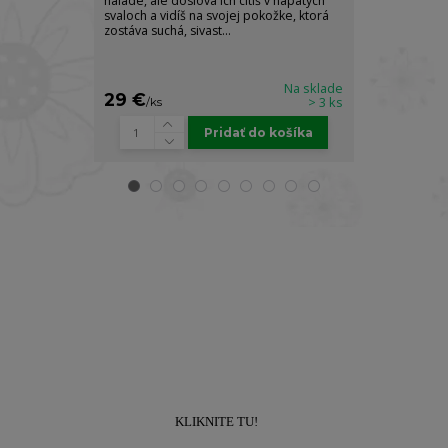
nálade, ale doslova ich cítiš v napätých
pocit absolútn
svaloch a vidíš na svojej pokožke, ktorá
sily. Luxusný t
zostáva suchá, sivast...
Body Spray je s
Na sklade
29 €
25 €
> 3 ks
/
ks
/
ks
Pridať do košíka
Prihláste sa k odberu newslettra a získajte
zľavu
10% na prvý nákup!
KLIKNITE TU!