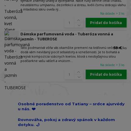
vymaže známky únavy a vyčerpania. Naše ruky denne čelia chladu,
neustálemu umývaniu, dezinfekcii a stresu, kvôli čomu strácajú vlahu
a mladistvú iskru oveľa rý...
Na sklade > 3 ks
Pridať do košíka
Dámska parfumovaná voda - Tuberóza vonná a
jazmín - TUBEROSE
Táto podmanivá vôňa vás okamžite premení na kráľovnú večera a
59 €
/
ks
dodá vám nevídaný pocit sebaistoty a vznešenosti. Je to bohatá a
hrejivá kompozícia vzácnych kvetov, ktorá s neobyčajnou silou
podčiarkne vašu vášeň a vnútorn...
Na sklade > 3 ks
Pridať do košíka
Osobné poradenstvo od Tatiany – srdce ajurvédy
u nás. ❤️
Rovnováha, pokoj a zdravý spánok v každom
dotyku. 🌙