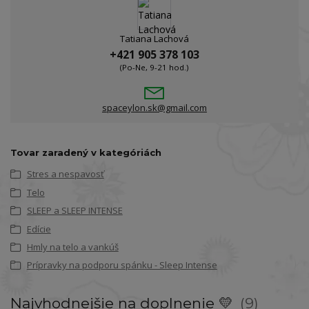
Tatiana Lachová
+421 905 378 103
(Po-Ne, 9-21 hod.)
spaceylon.sk@gmail.com
Tovar zaradený v kategóriách
Stres a nespavosť
Telo
SLEEP a SLEEP INTENSE
Edície
Hmly na telo a vankúš
Prípravky na podporu spánku - Sleep Intense
Najvhodnejšie na doplnenie 💛
9