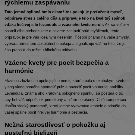
rýchlemu zaspávaniu
Táto jemná bylinná hmla okamžite upokojuje preťaženú myseľ,
odbúrava stres z celého dňa a pripravuje telo na kvalitný spánok
vďaka liečivej sile levandule a vzácneho kvetu neroli.
Ak sa večer v
posteli dlho prehadzujete a neviete zastaviť prúd myšlienok, tento
prípravok je pre vás ideálnym riešením. Pôsobí priamo na vaše zmysly,
vytvára atmosféru absolútneho pokoja a signalizuje vášmu telu, že je
čas prepnúť do režimu hlbokého oddychu.
Vzácne kvety pre pocit bezpečia a
harmónie
Hlavnou zložkou je upokojujúce neroli, ktoré spolu s exotickým kvetom
ylang-ylang pomáha spomaliť pulz a navodiť pocit vnútornej stability.
Levanduľa, známa ako kráľovná pokojného spánku, sa postará o to,
aby bol váš odpočinok prirodzený a ničím nerušený. Celú kompozíciu
dopĺňa sladký pomaranč, ktorý jemne vyrovnáva emócie a prináša do
vašej spálne pocit hrejivej harmónie a bezpečia.
Nežná starostlivosť o pokožku aj
posteľnú bielizeň