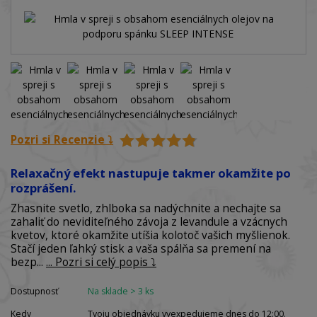
Pozri si Recenzie ⤵️
Relaxačný efekt nastupuje takmer okamžite po
rozprášení.
Zhasnite svetlo, zhlboka sa nadýchnite a nechajte sa
zahaliť do neviditeľného závoja z levandule a vzácnych
kvetov, ktoré okamžite utíšia kolotoč vašich myšlienok.
Stačí jeden ľahký stisk a vaša spálňa sa premení na
bezp...
... Pozri si celý popis ⤵️
Dostupnosť
Na sklade > 3 ks
Kedy
Tvoju objednávku vyexpedujeme dnes do 12:00.