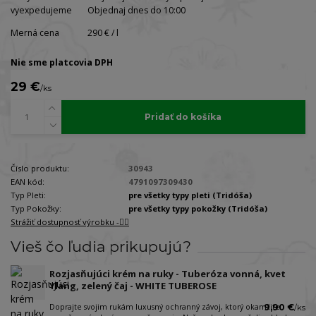
vyexpedujeme
Objednaj dnes do 10:00
Merná cena
290 € / l
Nie sme platcovia DPH
29 €
/
ks
Pridať do košíka
Číslo produktu:
30943
EAN kód:
4791097309430
Typ Pleti:
pre všetky typy pleti (Tridóša)
Typ Pokožky:
pre všetky typy pokožky (Tridóša)
Strážiť dostupnosť výrobku -🐕‍🦺
Vieš čo ľudia prikupujú?
Rozjasňujúci krém na ruky - Tuberóza vonná, kvet
Ylang, zelený čaj - WHITE TUBEROSE
Doprajte svojim rukám luxusný ochranný závoj, ktorý okamžite
9,90 €
/
ks