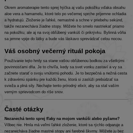
Okrem aromaterapie tento sprej hýčka aj vašu pokožku vďaka obsahu
aloe vera a hamamelu, ktoré telo po večernej sprche príjemne ochladia
a hydratujú. Zloženie je ľahké, nemastné a schne v priebehu sekúnd,
takže nezanecháva žiadne stopy. Môžete ho smelo nastriekať priamo
na pokožku, ale aj na svoj obľúbený vankúš či prikrývku. Bylinná vôňa
sa jemne vpije do látky a bude vás láskavo sprevádzať celou nocou.
Váš osobný večerný rituál pokoja
Používanie tejto hmly sa stane vašou obľúbenou bodkou za všetkými
povinnosťami dňa. Je to chvíľa, kedy sa svet vonku zastaví a vy sa
začnete starať o svoju vnútornú pohodu. Je to bezpečná a nežná cesta
k zdravému spánku pre každú ženu, ktorá si zaslúži prebúdzať sa
svieža a plná sily. Nechajte tento prírodný elixír, aby sa stal vaším
verným sprievodcom do ríše snov.
Časté otázky
Nezanechá tento sprej fľaky na mojom vankúši alebo pyžame?
Vôbec nie. Hmla má veľmi ľahké zloženie, ktoré sa rýchlo odparuje a
nezanecháva žiadne mastné stopy ani farebné škvrny. Môžete ju bez