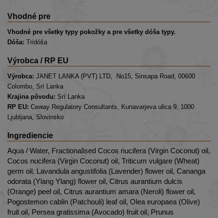
Vhodné pre
Vhodné pre všetky typy pokožky a pre všetky dóša typy.
Dóša:
Tridóša
Výrobca / RP EU
Výrobca:
JANET LANKA (PVT) LTD, No15, Sinsapa Road, 00600
Colombo, Srí Lanka
Krajina pôvodu:
Srí Lanka
RP EU:
Ceway Regulatory Consultants, Kunavarjeva ulica 9, 1000
Ljubljana, Slovinsko
Ingrediencie
Aqua / Water, Fractionalised Cocos nucifera (Virgin Coconut) oil,
Cocos nucifera (Virgin Coconut) oil, Triticum vulgare (Wheat)
germ oil, Lavandula angustifolia (Lavender) flower oil, Cananga
odorata (Ylang Ylang) flower oil, Citrus aurantium dulcis
(Orange) peel oil, Citrus aurantium amara (Neroli) flower oil,
Pogostemon cablin (Patchouli) leaf oil, Olea europaea (Olive)
fruit oil, Persea gratissima (Avocado) fruit oil, Prunus