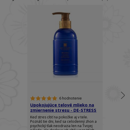
6 hodnotenie
Upokojujúce telové mlieko na
Telový spre
zmiernenie stresu - DE-STRESS
Ylang - RO
Keď stres cítiť na pokožke aj v tele.
Doprajte si do
Poznáš tie dni, keď sa celodenný zhon a
elegancie a z
psychický tlak neodrazia len na Tvojej
arómy, ktorá 