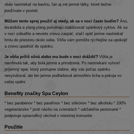
obáv nastriekať na bavlnu, ľan aj iné jemné látky, ktoré bežne
používate v posteli.
Môžem tento sprej použiť aj vtedy, ak sa v noci často budím?
Áno,
levanduľa a ylang-ylang pomáhajú stabilizovať spánkový cyklus. Ak sa
v noci zobudíte a neviete znovu zaspať, stačí opäť jemne nastriekať
hmlu do priestoru okolo seba. Vôňa vám pomôže rýchlejšie sa upokojiť
a znovu upadnúť do spánku.
Je vôňa príliš silná alebo ma bude v noci dráždiť?
Vôňa je
navrhnutá tak, aby bola jemná a prirodzená. Po nastriekaní vytvorí
príjemný opar, ktorý postupne slabne, aby vás počas spánku
nevyrušoval, ale len jemne podfarboval atmosféru ticha a pokoja vo
vašej spálni.
Benefity značky Spa Ceylon
* bez parabénov * bez parafínov * bez silikónov * bez alkoholu * 100%
vegetariánske * proti násiliu na zvieratách * udržateľne pestované *
podporuje spravodlivý obchod v miestnej komunite
Použitie