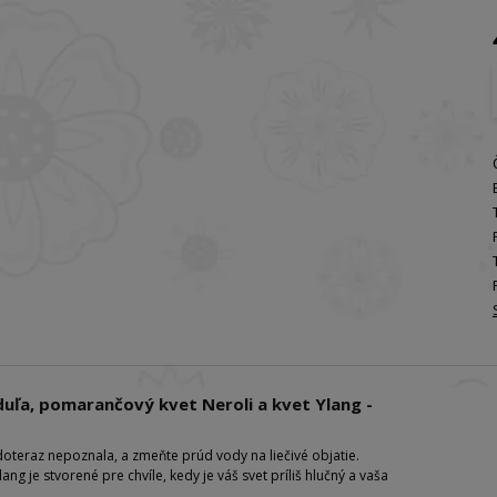
uľa, pomarančový kvet Neroli a kvet Ylang -
doteraz nepoznala, a zmeňte prúd vody na liečivé objatie.
g je stvorené pre chvíle, kedy je váš svet príliš hlučný a vaša