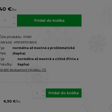
40 €
/
ks
Pridať do košíka
Číslo produktu:
31861
EAN kód:
4791097318616
Typ
normálna až mastná a problematická
Pleti:
(Kapha)
Typ
normálna až mastná a citlivá (Pitta a
Pokožky:
Kapha)
Strážiť dostupnosť výrobku -🐕‍🦺
Pridať do košíka
6,50 €
/
ks