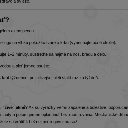
zdravo a sviežo.
ať?
gélom alebo penou.
ingu na vlhkú pokožku tváre a krku (vynechajte očné okolie).
e 1–2 minúty, sústreďte sa najmä na nos, bradu a čelo.
vodou a pleť jemne osušte.
krát týždenne, pri citlivejšej pleti stačí raz za týždeň.
, "živé" akné?
Ak sú vyrážky veľmi zapálené a bolestivé, odporúča
 minúty a potom jemne opláchnuť bez masírovania. Mechanické drhnu
žete sa vrátiť k bežnej peelingovej masáži.