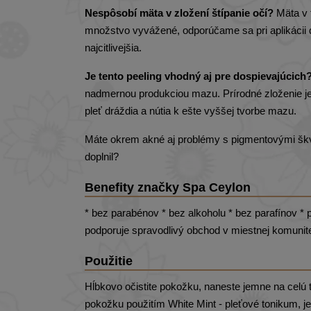
Nespôsobí mäta v zložení štípanie očí?
Mäta v t
množstvo vyvážené, odporúčame sa pri aplikácii 
najcitlivejšia.
Je tento peeling vhodný aj pre dospievajúcich
nadmernou produkciou mazu. Prírodné zloženie je 
pleť dráždia a nútia k ešte vyššej tvorbe mazu.
Máte okrem akné aj problémy s pigmentovými škvrn
doplnil?
Benefity značky Spa Ceylon
* bez parabénov * bez alkoholu * bez parafínov * 
podporuje spravodlivý obchod v miestnej komunit
Použitie
Hĺbkovo očistite pokožku, naneste jemne na celú t
pokožku použitím White Mint - pleťové tonikum, j