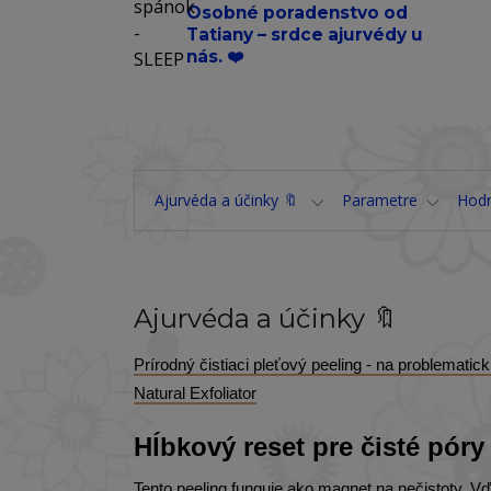
Osobné poradenstvo od
Tatiany – srdce ajurvédy u
nás. ❤️
Ajurvéda a účinky 🔖
Parametre
Hod
Ajurvéda a účinky 🔖
Prírodný čistiaci pleťový peeling - na problemat
Natural Exfoliator
Hĺbkový reset pre čisté póry
Tento peeling funguje ako magnet na nečistoty. 