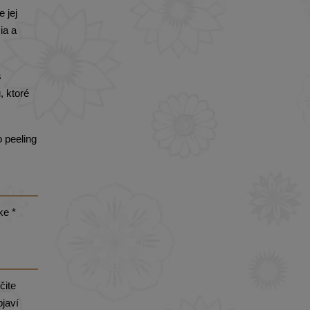
 jej
ia a
s
, ktoré
 peeling
ke *
čite
javí