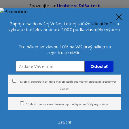
Spoznajte sa:
Urobte si Dóša test
alebo
Diagnostiku pleti
se
Veľkoobchod
Viac
Beauty konzultantka:
+421 9
Zapojte sa do našej Veľkej Letnej súťaže
kliknutím TU
a
vyhrajte balíček v hodnote 100€ podľa vlastného výberu.
Hľada
Pre nákup so zľavou 10% na Váš prvý nákup sa
registrujte nižšie.
rčeky
Novinky
Tvár
Telo
Odoslať
ný čistiaci pleťový peeling - na problematickú, aknóznu a mastnú pleť - N
Prajem si odoberať novinky e-mailom podľa
podmienok spracovania osobných
údajov
.
eťový peeling - na problemat
a čajovník - NEEM & TEA TRE
Súhlasím so
spracovaním osobných údajov
pre účely registrácie.
Zatvoriť