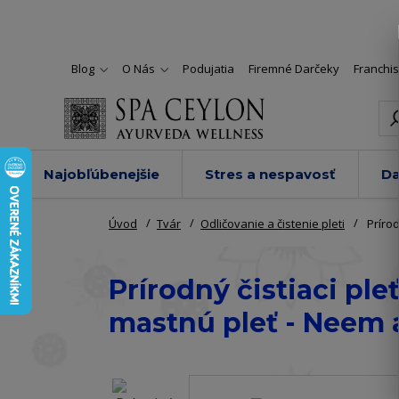
Blog
O Nás
Podujatia
Firemné Darčeky
Franchi
Najobľúbenejšie
Stres a nespavosť
Da
Úvod
Tvár
Odličovanie a čistenie pleti
Prírod
Prírodný čistiaci pl
mastnú pleť - Neem 