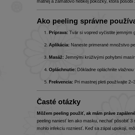
matnej a zamatovo hebkej pokožky, ktorá pôsobí 
Ako peeling správne použív
Príprava:
Tvár si vopred vyčistite jemným 
Aplikácia:
Naneste primerané množstvo peel
Masáž:
Jemnými krúživými pohybmi masírujt
Opláchnutie:
Dôkladne opláchnite vlažnou 
Frekvencia:
Pri mastnej pleti používajte 2–3-
Časté otázky
Môžem peeling použiť, ak mám práve zapálené
peeling naniesť len ako masku, nechať pôsobiť 3
mohlo infekciu rozniesť. Keď sa zápal upokojí, mô