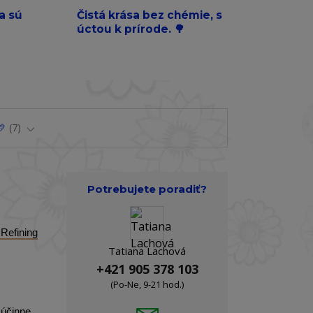
a sú
Čistá krása bez chémie, s
úctou k prírode. 🌳
💛
7
Potrebujete poradiť?
Refining
Tatiana Lachová
+421 905 378 103
(Po-Ne, 9-21 hod.)
 účinne