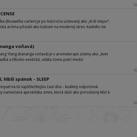
N
INCENSE
a (Boswellia carteri) je po tisícročia uctievaný ako „kráľ olejov“.
enistá aróma pôsobí ako balzam na moderný stres. Kadidlo nie
ananga voňavá)
Ylang Ylang (Kananga voňavá) je v aromaterapii známy ako „kvet
sladká a hlboko exotická, vďaka čomu patrí medzi
N
, hlbší spánok - SLEEP
aj myseľ na tú najdôležitejšiu časť dňa – kvalitný odpočinok.
ky namiešaná ajurvédska zmes, ktorá slúži ako prirodzený kľúč k
N