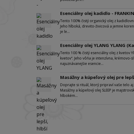
Esenciálny olej kadidlo - FRANK
Tento 100% čistý organický olej z kadidlovník
Jeho hlboká, drevito-živicová a jemne kor
je le...
Esenciálny olej YLANG YLANG (K
Tento 100 % čistý esenciálny olej z kvetov 
kvetov“. Jeho vôňa je intenzívna, krémovo-
najuznávanejšie esencie...
Masážny a kúpeľový olej pre lepší
Doprajte si rituál, ktorý pripraví vaše telo 
Masážny a kúpeľový olej SLEEP je majstrovs
hlbokém...