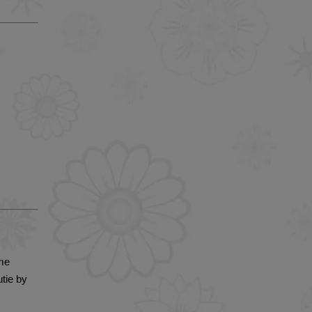
me
tie by