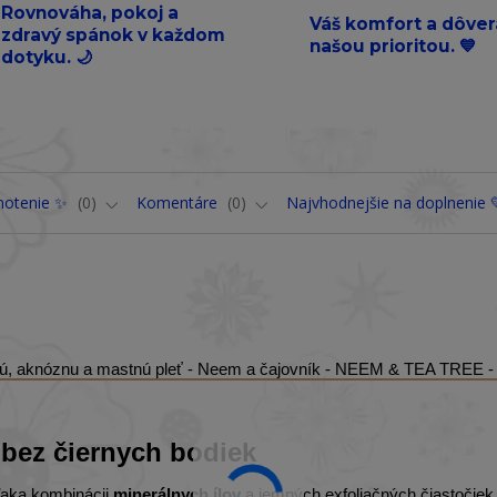
Rovnováha, pokoj a
Váš komfort a dôver
zdravý spánok v každom
našou prioritou. 💙
dotyku. 🌙
notenie ✨
0
Komentáre
0
Najvhodnejšie na doplnenie 
ickú, aknóznu a mastnú pleť - Neem a čajovník - NEEM & TEA TREE - 
 bez čiernych bodiek
Vďaka kombinácii
minerálnych ílov
a jemných exfoliačných čiastočiek