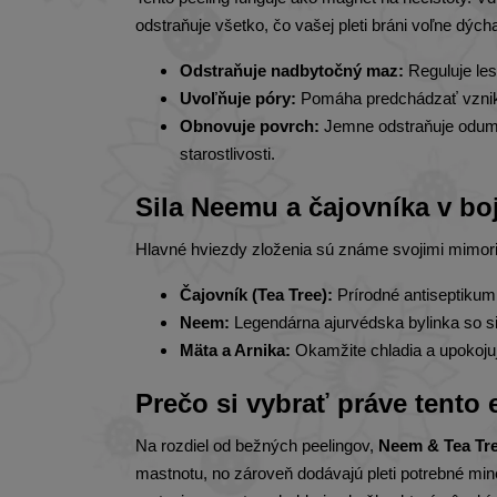
odstraňuje všetko, čo vašej pleti bráni voľne dých
Odstraňuje nadbytočný maz:
Reguluje lesk
Uvoľňuje póry:
Pomáha predchádzať vzniku
Obnovuje povrch:
Jemne odstraňuje odumre
starostlivosti.
Sila Neemu a čajovníka v boj
Hlavné hviezdy zloženia sú známe svojimi mimori
Čajovník (Tea Tree):
Prírodné antiseptikum,
Neem:
Legendárna ajurvédska bylinka so sil
Mäta a Arnika:
Okamžite chladia a upokojuj
Prečo si vybrať práve tento 
Na rozdiel od bežných peelingov,
Neem & Tea Tre
mastnotu, no zároveň dodávajú pleti potrebné mine