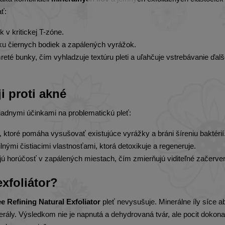
ať:
 v kritickej T-zóne.
 čiernych bodiek a zapálených vyrážok.
té bunky, čím vyhladzuje textúru pleti a uľahčuje vstrebávanie ďalš
i proti akné
adnymi účinkami na problematickú pleť:
 ktoré pomáha vysušovať existujúce vyrážky a bráni šíreniu baktérií
nými čistiacimi vlastnosťami, ktorá detoxikuje a regeneruje.
ú horúčosť v zapálených miestach, čím zmierňujú viditeľné začerve
exfoliátor?
e Refining Natural Exfoliator
pleť nevysušuje. Minerálne íly síce a
rály. Výsledkom nie je napnutá a dehydrovaná tvár, ale pocit dokonal