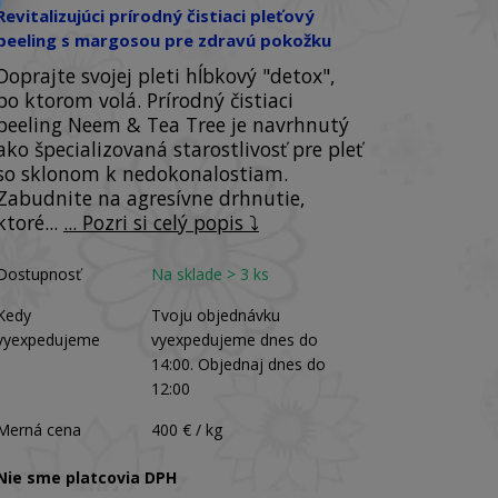
Revitalizujúci prírodný čistiaci pleťový
peeling s margosou pre zdravú pokožku
Doprajte svojej pleti hĺbkový "detox",
po ktorom volá. Prírodný čistiaci
peeling Neem & Tea Tree je navrhnutý
ako špecializovaná starostlivosť pre pleť
so sklonom k nedokonalostiam.
Zabudnite na agresívne drhnutie,
ktoré...
... Pozri si celý popis ⤵️
Dostupnosť
Na sklade > 3 ks
Kedy
Tvoju objednávku
vyexpedujeme
vyexpedujeme dnes do
14:00. Objednaj dnes do
12:00
Merná cena
400 € / kg
Nie sme platcovia DPH