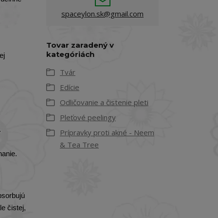
spaceylon.sk@gmail.com
Tovar zaradený v
kategóriách
ej
Tvár
Edície
Odličovanie a čistenie pleti
Pleťové peelingy
.
Prípravky proti akné - Neem
& Tea Tree
nanie.
bsorbujú
e čistej,