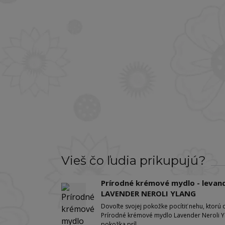
Vieš čo ľudia prikupujú?
Prírodné krémové mydlo - levand
LAVENDER NEROLI YLANG
Dovoľte svojej pokožke pocítiť nehu, ktorú 
Prírodné krémové mydlo Lavender Neroli Ylan
pokožka príl...