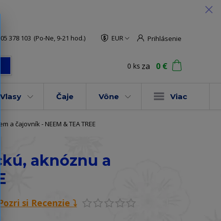
05 378 103
(Po-Ne, 9-21 hod.)
EUR
Prihlásenie
za
0 €
0
ks
ť
Vlasy
Čaje
Vône
Viac
eem a čajovník - NEEM & TEA TREE
ickú, aknóznu a
E
Pozri si Recenzie ⤵️