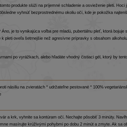
omto produkte slúži na príjemné schladenie a osvieženie pleti. Hoci je
dôsledne vyhnúť bezprostrednému okoliu očí, kde je pokožka najtenš
?
Áno, je to vynikajúca voľba pre mladú, pubertálnu pleť, ktorá bojuje 
k pleti oveľa šetrnejšie než agresívne prípravky s obsahom alkoholu
ami po vyrážkach, alebo hľadáte vhodný čistiaci gél, ktorý by tento
proti násiliu na zvieratách * udržateľne pestované * 100% vegetariáns
e
vár a krk, vyhnite sa kontúram očí. Nechajte pôsobiť 3 minúty. Navlh
emne masírujte krúživými pohybmi po dobu 2 minút a zmyte. Ak sa ob