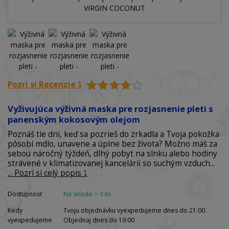
Pozri si Recenzie ⤵️
Vyživujúca výživná maska pre rozjasnenie pleti s
panenským kokosovým olejom
Poznáš tie dni, keď sa pozrieš do zrkadla a Tvoja pokožka
pôsobí mdlo, unavene a úplne bez života? Možno máš za
sebou náročný týždeň, dlhý pobyt na slnku alebo hodiny
strávené v klimatizovanej kancelárii so suchým vzduch...
... Pozri si celý popis ⤵️
Dostupnosť
Na sklade > 3 ks
Kedy
Tvoju objednávku vyexpedujeme dnes do 21:00.
vyexpedujeme
Objednaj dnes do 19:00