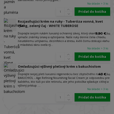
Na sklade > 3 ks
Pridať do košíka
Rozjasňujúci krém na ruky - Tuberóza vonná, kvet
Ylang, zelený čaj - WHITE TUBEROSE
Doprajte svojim rukám luxusný ochranný závoj, ktorý okamžite
9,90 €
/
ks
vymaže známky únavy a vyčerpania. Naše ruky denne čelia chladu,
neustálemu umývaniu, dezinfekcii a stresu, kvôli čomu strácajú vlahu
a mladistvú iskru oveľa rý...
Na sklade > 3 ks
Pridať do košíka
Omladzujúci výživný pleťový krém s bakuchiolom
Doprajte svojej pleti luxusnú regeneráciu bez zbytočného rizika.
43 €
/
ks
BAKUCHIOL – Age Refining Nourishing Facial Cream je odpoveďou pre
každého, kto túži po sile retinolu, ale jeho pokožka vyžaduje citlivý a
výživný prístup. ...
Na sklade > 3 ks
Pridať do košíka