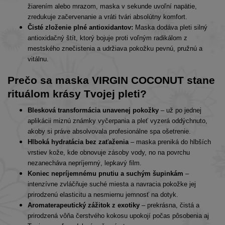
žiarením alebo mrazom, maska v sekunde uvoľní napätie,
zredukuje začervenanie a vráti tvári absolútny komfort.
Čisté zloženie plné antioxidantov:
Maska dodáva pleti silný
antioxidačný štít, ktorý bojuje proti voľným radikálom z
mestského znečistenia a udržiava pokožku pevnú, pružnú a
vitálnu.
Prečo sa maska VIRGIN COCONUT stane
rituálom krásy Tvojej pleti?
Blesková transformácia unavenej pokožky
– už po jednej
aplikácii miznú známky vyčerpania a pleť vyzerá oddýchnuto,
akoby si práve absolvovala profesionálne spa ošetrenie.
Hlboká hydratácia bez zaťaženia
– maska preniká do hlbších
vrstiev kože, kde obnovuje zásoby vody, no na povrchu
nezanecháva nepríjemný, lepkavý film.
Koniec nepríjemnému pnutiu a suchým šupinkám
–
intenzívne zvláčňuje suché miesta a navracia pokožke jej
prirodzenú elasticitu a nesmiernu jemnosť na dotyk.
Aromaterapeutický zážitok z exotiky
– prekrásna, čistá a
prirodzená vôňa čerstvého kokosu upokojí počas pôsobenia aj