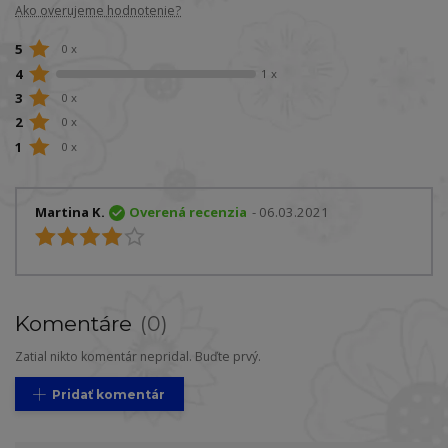
Ako overujeme hodnotenie?
5
0 x
4
1 x
3
0 x
2
0 x
1
0 x
Martina K.
Overená recenzia
- 06.03.2021
Komentáre
0
Zatial nikto komentár nepridal. Buďte prvý.
Pridať komentár