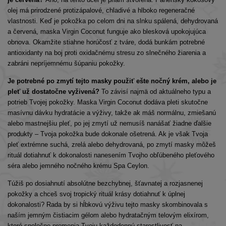
olej má prirodzené protizápalové, chladivé a hlboko regeneračné
vlastnosti. Keď je pokožka po celom dni na slnku spálená, dehydrovaná
a červená, maska Virgin Coconut funguje ako blesková upokojujúca
obnova. Okamžite stiahne horúčosť z tváre, dodá bunkám potrebné
antioxidanty na boj proti oxidačnému stresu zo slnečného žiarenia a
zabráni nepríjemnému šúpaniu pokožky.
Je potrebné po zmytí tejto masky použiť ešte nočný krém, alebo je
pleť už dostatočne vyživená?
To závisí najmä od aktuálneho typu a
potrieb Tvojej pokožky. Maska Virgin Coconut dodáva pleti skutočne
masívnu dávku hydratácie a výživy, takže ak máš normálnu, zmiešanú
alebo mastnejšiu pleť, po jej zmytí už nemusíš nanášať žiadne ďalšie
produkty – Tvoja pokožka bude dokonale ošetrená. Ak je však Tvoja
pleť extrémne suchá, zrelá alebo dehydrovaná, po zmytí masky môžeš
rituál dotiahnuť k dokonalosti nanesením Tvojho obľúbeného pleťového
séra alebo jemného nočného krému Spa Ceylon.
Túžiš po dosiahnutí absolútne bezchybnej, šťavnatej a rozjasnenej
pokožky a chceš svoj tropický rituál krásy dotiahnuť k úplnej
dokonalosti? Rada by si hĺbkovú výživu tejto masky skombinovala s
naším jemným čistiacim gélom alebo hydratačným telovým elixírom,
ktoré spoločne premenia Tvoju každodennú starostlivosť na