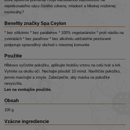
neprekonateľnú oázu čistého zdravia, mladosti a hlbokej vnútornej
rovnováhy?
Benefity značky Spa Ceylon
* bez silikónov * bez parabénov * 100% vegetariánske * proti násiliu na
zvieratách * bez parafínov * bez alkoholu
udržateľne pestované
podporuje spravodlivý obchod v miestnej komunite
Použitie
Hĺbkovo vyčistite pokožku, aplikujte hrubšiu vrstvu na celú tvár a krk.
Vyhnite sa okoliu očí. Nechajte pôsobiť 10 minút. Navlhčite pokožku,
jemne masírujte a zmyte. Zabezpečte, aby maska na pokožke
nevyschla.
Len na vonkajšie použitie.
Obsah
100 g
Vzácne ingrediencie