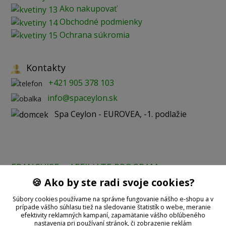
Ako nakupovať
Obchodné podmienky
Ochrana súkromia
Kontakty
+421 905 378 103
info@spaceylon.sk
Spa Ceylon - EUROVEA, -1. podlažie
FRANCHISE
AFFILIATE PROGRAM
🍪 Ako by ste radi svoje cookies?
Prijímame online platby:
Súbory cookies používame na správne fungovanie nášho e-shopu a v
prípade vášho súhlasu tiež na sledovanie štatistík o webe, meranie
efektivity reklamných kampaní, zapamätanie vášho obľúbeného
nastavenia pri používaní stránok, či zobrazenie reklám