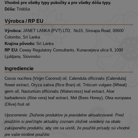
Vhodné pre všetky typy pokožky a pre všetky dóša typy.
Dóša:
Tridóša
Výrobca / RP EU
Výrobca:
JANET LANKA (PVT) LTD, No15, Sinsapa Road, 00600
Colombo, Srí Lanka
Krajina pôvodu:
Srí Lanka
RP EU:
Ceway Regulatory Consultants, Kunavarjeva ulica 9, 1000
Ljubljana, Slovinsko
Ingrediencie
Cocos nucifera (Virgin Coconut) oil, Calendula officinalis (Calendula)
flower extract, Oryza sativa (Rice Bran) oil, Triticum vulgare (Wheat)
germ oil, Nasturtium officinalis (Watercress) leaf extract, Aloe
barbadensis (Aloe vera) leaf extract, Mel (Bees Honey), Olea europaea
(Olive) fruit oil
Upozornenie: Zloženie produktov je pravidelne aktualizované. Pred
použitím si prečítajte aktuálny zoznam zložiek uvedený na obale
zakúpeného produktu, aby ste sa uistili, že použité prísady sú vhodné
pre vaše osobné použitie.