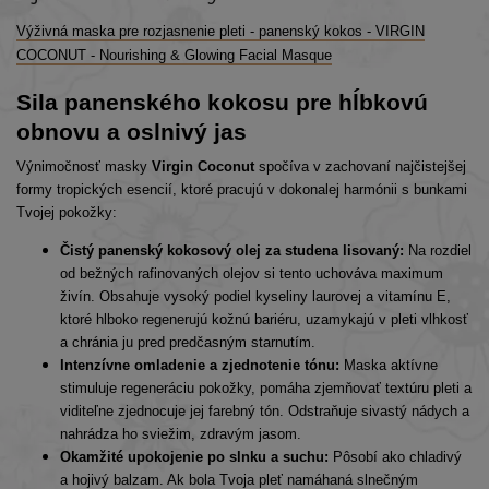
Výživná maska pre rozjasnenie pleti - panenský kokos - VIRGIN
COCONUT - Nourishing & Glowing Facial Masque
Sila panenského kokosu pre hĺbkovú
obnovu a oslnivý jas
Výnimočnosť masky
Virgin Coconut
spočíva v zachovaní najčistejšej
formy tropických esencií, ktoré pracujú v dokonalej harmónii s bunkami
Tvojej pokožky:
Čistý panenský kokosový olej za studena lisovaný:
Na rozdiel
od bežných rafinovaných olejov si tento uchováva maximum
živín. Obsahuje vysoký podiel kyseliny laurovej a vitamínu E,
ktoré hlboko regenerujú kožnú bariéru, uzamykajú v pleti vlhkosť
a chránia ju pred predčasným starnutím.
Intenzívne omladenie a zjednotenie tónu:
Maska aktívne
stimuluje regeneráciu pokožky, pomáha zjemňovať textúru pleti a
viditeľne zjednocuje jej farebný tón. Odstraňuje sivastý nádych a
nahrádza ho sviežim, zdravým jasom.
Okamžité upokojenie po slnku a suchu:
Pôsobí ako chladivý
a hojivý balzam. Ak bola Tvoja pleť namáhaná slnečným