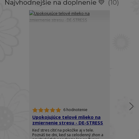
Najvhodnejšie na doplnenie 💛
10
6 hodnotenie
Upokojujúce telové mlieko na
Telový spre
zmiernenie stresu - DE-STRESS
Ylang - RO
Keď stres cítiť na pokožke aj v tele.
Doprajte si do
Poznáš tie dni, keď sa celodenný zhon a
elegancie a z