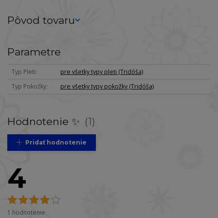
Pôvod tovaru
Parametre
Typ Pleti
pre všetky typy pleti (Tridóša)
Typ Pokožky
pre všetky typy pokožky (Tridóša)
Hodnotenie ✨
1
Pridať hodnotenie
4
1 hodnotenie