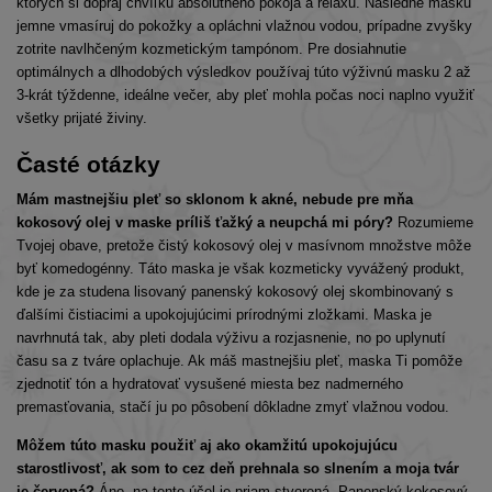
ktorých si dopraj chvíľku absolútneho pokoja a relaxu. Následne masku
jemne vmasíruj do pokožky a opláchni vlažnou vodou, prípadne zvyšky
zotrite navlhčeným kozmetickým tampónom. Pre dosiahnutie
optimálnych a dlhodobých výsledkov používaj túto výživnú masku 2 až
3-krát týždenne, ideálne večer, aby pleť mohla počas noci naplno využiť
všetky prijaté živiny.
Časté otázky
Mám mastnejšiu pleť so sklonom k akné, nebude pre mňa
kokosový olej v maske príliš ťažký a neupchá mi póry?
Rozumieme
Tvojej obave, pretože čistý kokosový olej v masívnom množstve môže
byť komedogénny. Táto maska je však kozmeticky vyvážený produkt,
kde je za studena lisovaný panenský kokosový olej skombinovaný s
ďalšími čistiacimi a upokojujúcimi prírodnými zložkami. Maska je
navrhnutá tak, aby pleti dodala výživu a rozjasnenie, no po uplynutí
času sa z tváre oplachuje. Ak máš mastnejšiu pleť, maska Ti pomôže
zjednotiť tón a hydratovať vysušené miesta bez nadmerného
premasťovania, stačí ju po pôsobení dôkladne zmyť vlažnou vodou.
Môžem túto masku použiť aj ako okamžitú upokojujúcu
starostlivosť, ak som to cez deň prehnala so slnením a moja tvár
je červená?
Áno, na tento účel je priam stvorená. Panenský kokosový