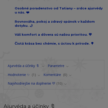
Osobné poradenstvo od Tatiany – srdce ajurvédy
u nás. ❤️
Rovnováha, pokoj a zdravý spánok v každom
dotyku. 🌙
Váš komfort a dôvera sú našou prioritou. 💙
Čistá krása bez chémie, s úctou k prírode. 🌳
Ajurvéda a účinky 🔖
Parametre
Hodnotenie ✨
1
Komentáre
0
Najvhodnejšie na doplnenie 💛
10
Ajurvéda a účinky 🔖