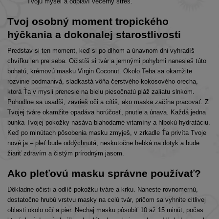
Tvoju myseľ a odplaví večerný stres.
Tvoj osobný moment tropického
hýčkania a dokonalej starostlivosti
Predstav si ten moment, keď si po dlhom a únavnom dni vyhradíš
chvíľku len pre seba. Očistíš si tvár a jemnými pohybmi nanesieš túto
bohatú, krémovú masku Virgin Coconut. Okolo Teba sa okamžite
rozvinie podmanivá, sladkastá vôňa čerstvého kokosového orecha,
ktorá Ťa v mysli prenesie na bielu piesočnatú pláž zaliatu slnkom.
Pohodlne sa usadíš, zavrieš oči a cítiš, ako maska začína pracovať. Z
Tvojej tváre okamžite opadáva horúčosť, pnutie a únava. Každá jedna
bunka Tvojej pokožky nasáva blahodarné vitamíny a hlbokú hydratáciu.
Keď po minútach pôsobenia masku zmyješ, v zrkadle Ťa privíta Tvoje
nové ja – pleť bude oddýchnutá, neskutočne hebká na dotyk a bude
žiariť zdravím a čistým prírodným jasom.
Ako pleťovú masku správne používať?
Dôkladne očisti a odlíč pokožku tváre a krku. Naneste rovnomernú,
dostatočne hrubú vrstvu masky na celú tvár, pričom sa vyhnite citlivej
oblasti okolo očí a pier. Nechaj masku pôsobiť 10 až 15 minút, počas