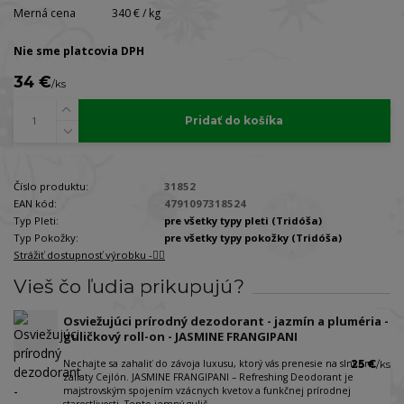
Merná cena
340 € / kg
Nie sme platcovia DPH
34 €
/
ks
Pridať do košíka
Číslo produktu:
31852
EAN kód:
4791097318524
Typ Pleti:
pre všetky typy pleti (Tridóša)
Typ Pokožky:
pre všetky typy pokožky (Tridóša)
Strážiť dostupnosť výrobku -🐕‍🦺
Vieš čo ľudia prikupujú?
Osviežujúci prírodný dezodorant - jazmín a pluméria -
guličkový roll-on - JASMINE FRANGIPANI
Nechajte sa zahaliť do závoja luxusu, ktorý vás prenesie na slnkom
25 €
/
ks
zaliaty Cejlón. JASMINE FRANGIPANI – Refreshing Deodorant je
majstrovským spojením vzácnych kvetov a funkčnej prírodnej
starostlivosti. Tento jemný gulič...