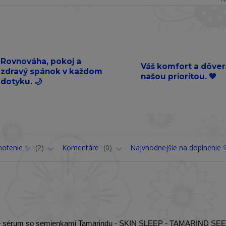
Rovnováha, pokoj a
Váš komfort a dôver
zdravý spánok v každom
našou prioritou. 💙
dotyku. 🌙
notenie ✨
2
Komentáre
0
Najvhodnejšie na doplnenie 
eťové sérum so semienkami Tamarindu - SKIN SLEEP - TAMARIND SEE