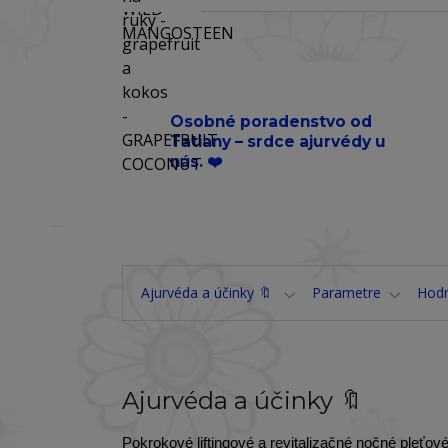
Osobné poradenstvo od
Tatiany – srdce ajurvédy u
nás. ❤️
Ajurvéda a účinky 🔖
Parametre
Hod
Ajurvéda a účinky 🔖
Pokrokové liftingové a revitalizačné nočné pl