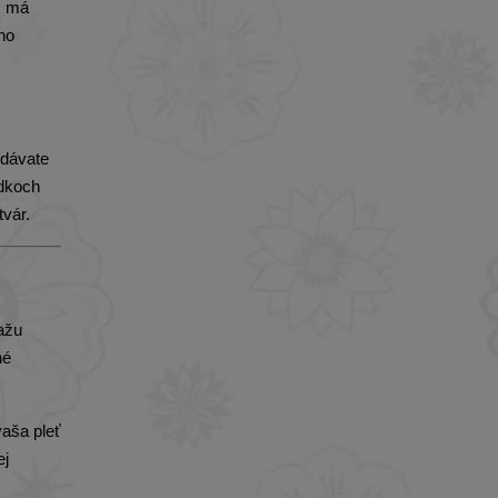
m má
ho
 dávate
edkoch
tvár.
ažu
né
vaša pleť
ej