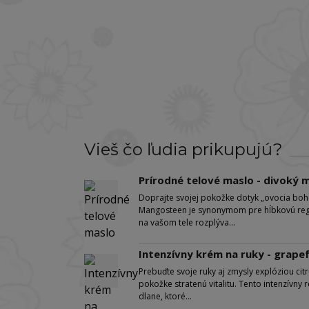
Vieš čo ľudia prikupujú?
Prírodné telové maslo - divok
Doprajte svojej pokožke dotyk „ovocia boho
Mangosteen je synonymom pre hĺbkovú rege
na vašom tele rozplýva...
Intenzívny krém na ruky - grap
Prebuďte svoje ruky aj zmysly explóziou citr
pokožke stratenú vitalitu. Tento intenzívn
dlane, ktoré...