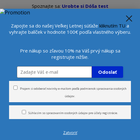
Spoznajte sa:
Urobte si Dóša test
alebo
Diagnostiku pleti
se
Veľkoobchod
Viac
Beauty konzultantka:
+421 9
Zapojte sa do našej Veľkej Letnej súťaže
kliknutím TU
a
vyhrajte balíček v hodnote 100€ podľa vlastného výberu.
Hľada
Pre nákup so zľavou 10% na Váš prvý nákup sa
registrujte nižšie.
rčeky
Novinky
Tvár
Telo
Odoslať
kové liftingové a revitalizačné nočné pleťové sérum so semienkami Tama
Prajem si odoberať novinky e-mailom podľa
podmienok spracovania osobných
údajov
.
 a revitalizačné nočné pleť
du (SKIN SLEEP)
Súhlasím so
spracovaním osobných údajov
pre účely registrácie.
Zatvoriť