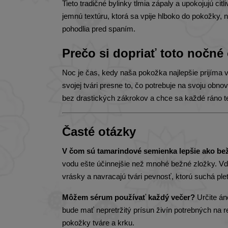
Tieto tradičné bylinky tlmia zápaly a upokojujú c
jemnú textúru, ktorá sa vpije hlboko do pokožky,
pohodlia pred spaním.
Prečo si dopriať toto nočné
Noc je čas, kedy naša pokožka najlepšie prijíma
svojej tvári presne to, čo potrebuje na svoju obno
bez drastických zákrokov a chce sa každé ráno teš
Časté otázky
V čom sú tamarindové semienka lepšie ako b
vodu ešte účinnejšie než mnohé bežné zložky. Vď
vrásky a navracajú tvári pevnosť, ktorú suchá pl
Môžem sérum používať každý večer?
Určite án
bude mať nepretržitý prísun živín potrebných na 
pokožky tváre a krku.