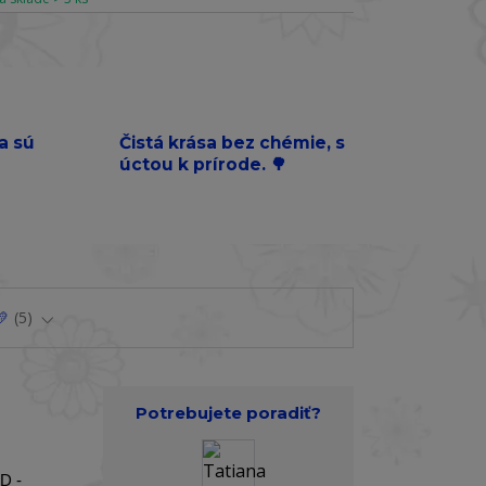
a sú
Čistá krása bez chémie, s
úctou k prírode. 🌳
💛
5
Potrebujete poradiť?
D -