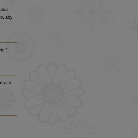
ďaka
to, aby
ie *
erajte