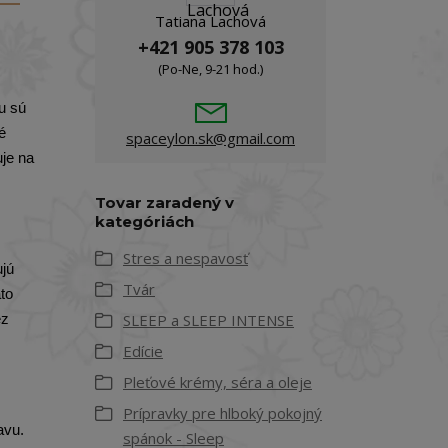
Tatiana Lachová
+421 905 378 103
(Po-Ne, 9-21 hod.)
u sú
é
spaceylon.sk@gmail.com
uje na
Tovar zaradený v
kategóriách
Stres a nespavosť
ujú
Tvár
to
ez
SLEEP a SLEEP INTENSE
Edície
Pleťové krémy, séra a oleje
Prípravky pre hlboký pokojný
avu.
spánok - Sleep