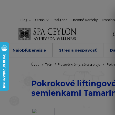
Blog
O Nás
Podujatia
Firemné Darčeky
Franchi
Najobľúbenejšie
Stres a nespavosť
Da
Úvod
Tvár
Pleťové krémy, séra a oleje
Pokro
Pokrokové liftingové
semienkami Tamarin