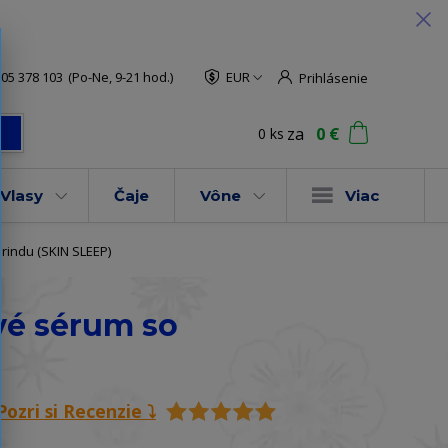
05 378 103
(Po-Ne, 9-21 hod.)
EUR
Prihlásenie
za
0 €
0
ks
ť
Vlasy
Čaje
Vône
Viac
rindu (SKIN SLEEP)
ové sérum so
Pozri si Recenzie ⤵️