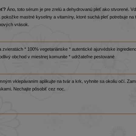
eť?
Áno, toto sérum je pre zrelú a dehydrovanú pleť ako stvorené. V
pokožke mastné kyseliny a vitamíny, ktoré suchá pleť potrebuje na 
nových vrások.
 na zvieratách * 100% vegetariánske * autentické ajurvédske ingredienc
odlivý obchod v miestnej komunite * udržateľne pestované
mným vklepávaním aplikujte na tvár a krk, vyhnite sa okoliu očí. Zam
skami. Nechajte pôsobiť cez noc.