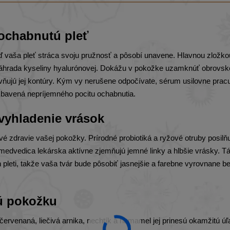
 ochabnutú pleť
ď vaša pleť stráca svoju pružnosť a pôsobí unavene. Hlavnou zložko
 náhrada kyseliny hyalurónovej. Dokážu v pokožke uzamknúť obrovsk
vňujú jej kontúry. Kým vy nerušene odpočívate, sérum usilovne prac
 zbavená nepríjemného pocitu ochabnutia.
e vyhladenie vrások
é zdravie vašej pokožky. Prírodné probiotiká a ryžové otruby posilň
 medvedica lekárska aktívne zjemňujú jemné linky a hlbšie vrásky. Tá
n pleti, takže vaša tvár bude pôsobiť jasnejšie a farebne vyrovnane b
vú pokožku
ervenaná, liečivá arnika, nechtík a hamamel jej prinesú okamžitú úľ