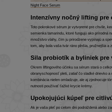
Night Face Serum
Intenzívny nočný lifting pre
Toto pokrokové sérum je vytvorené pre chvíle, ke
semienka tamarindu, ktoré fungujú ako prírodná
množstvo vlahy, čím ju prirodzene vypínajú a spe
tom, aby bola vaša tvár ráno plnšia, pružnejšia a
Sila probiotík a byliniek pr
Okrem liftingového účinku sa sérum stará o celkov
obranyschopnosť pleti, zatiaľ čo sladké drievko a
kombinácia nielen omladzuje, ale aj zjednocuje tó
nutnosti používať ťažké krycie krémy.
Upokojujúci kúpeľ pre citli
Ak je vaša pleť po celom dni podráždená alebo zač