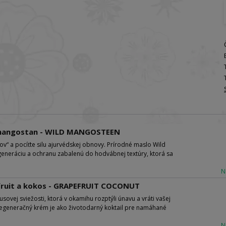
ý mangostan - WILD MANGOSTEEN
v“ a pocíťte silu ajurvédskej obnovy. Prírodné maslo Wild
neráciu a ochranu zabalenú do hodvábnej textúry, ktorá sa
N
efruit a kokos - GRAPEFRUIT COCONUT
usovej sviežosti, ktorá v okamihu rozptýli únavu a vráti vašej
y regeneračný krém je ako životodarný koktail pre namáhané
N