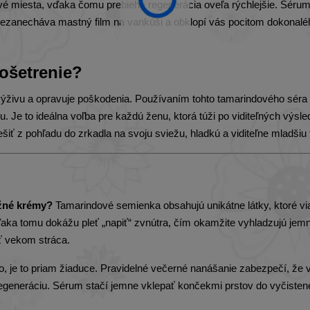
itlivé miesta, vďaka čomu prebieha regenerácia oveľa rýchlejšie. Séru
 nezanecháva mastný film na vankúši a obklopí vás pocitom dokonalé
 ošetrenie?
 výživu a opravuje poškodenia. Používaním tohto tamarindového séra
vu. Je to ideálna voľba pre každú ženu, ktorá túži po viditeľných výsl
iť z pohľadu do zrkadla na svoju sviežu, hladkú a viditeľne mladšiu 
ežné krémy?
Tamarindové semienka obsahujú unikátne látky, ktoré vi
aka tomu dokážu pleť „napiť“ zvnútra, čím okamžite vyhladzujú jem
eť vekom stráca.
o, je to priam žiaduce. Pravidelné večerné nanášanie zabezpečí, že 
regeneráciu. Sérum stačí jemne vklepať končekmi prstov do vyčisten