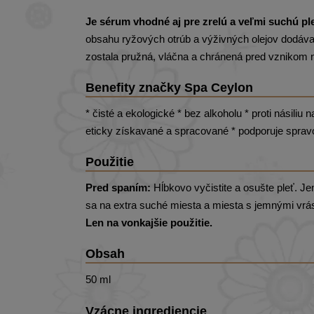
Je sérum vhodné aj pre zrelú a veľmi suchú pl
obsahu ryžových otrúb a výživných olejov dodáva 
zostala pružná, vláčna a chránená pred vznikom 
Benefity značky Spa Ceylon
* čisté a ekologické * bez alkoholu * proti násiliu
eticky získavané a spracované * podporuje sprav
Použitie
Pred spaním:
Hĺbkovo vyčistite a osušte pleť. Je
sa na extra suché miesta a miesta s jemnými vrá
Len na vonkajšie použitie.
Obsah
50 ml
Vzácne ingrediencie