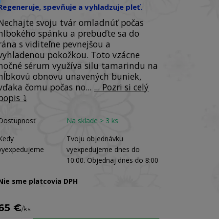
Regeneruje, spevňuje a vyhladzuje pleť.
Nechajte svoju tvár omladnúť počas
hlbokého spánku a prebuďte sa do
rána s viditeľne pevnejšou a
vyhladenou pokožkou. Toto vzácne
nočné sérum využíva silu tamarindu na
hĺbkovú obnovu unavených buniek,
vďaka čomu počas no...
... Pozri si celý
popis ⤵️
Dostupnosť
Na sklade > 3 ks
Kedy
Tvoju objednávku
vyexpedujeme
vyexpedujeme dnes do
10:00. Objednaj dnes do 8:00
Nie sme platcovia DPH
65 €
/
ks