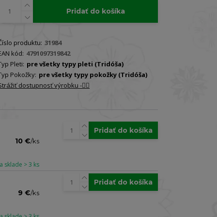
Pridať do košíka
Číslo produktu:
31984
EAN kód:
4791097319842
Typ Pleti:
pre všetky typy pleti (Tridóša)
Typ Pokožky:
pre všetky typy pokožky (Tridóša)
Strážiť dostupnosť výrobku -🐕‍🦺
Pridať do košíka
10 €
/
ks
a sklade > 3 ks
Pridať do košíka
9 €
/
ks
a sklade > 3 ks