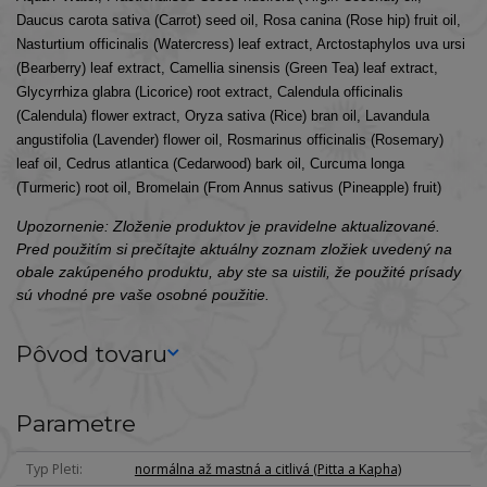
Daucus carota sativa (Carrot) seed oil, Rosa canina (Rose hip) fruit oil,
Nasturtium officinalis (Watercress) leaf extract, Arctostaphylos uva ursi
(Bearberry) leaf extract, Camellia sinensis (Green Tea) leaf extract,
Glycyrrhiza glabra (Licorice) root extract, Calendula officinalis
(Calendula) flower extract, Oryza sativa (Rice) bran oil, Lavandula
angustifolia (Lavender) flower oil, Rosmarinus officinalis (Rosemary)
leaf oil, Cedrus atlantica (Cedarwood) bark oil, Curcuma longa
(Turmeric) root oil, Bromelain (From Annus sativus (Pineapple) fruit)
Upozornenie: Zloženie produktov je pravidelne aktualizované.
Pred použitím si prečítajte aktuálny zoznam zložiek uvedený na
obale zakúpeného produktu, aby ste sa uistili, že použité prísady
sú vhodné pre vaše osobné použitie.
Pôvod tovaru
Parametre
Typ Pleti
normálna až mastná a citlivá (Pitta a Kapha)