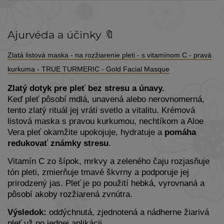
Ajurvéda a účinky 🔖
Zlatá listová maska - na rozžiarenie pleti - s vitamínom C - pravá
kurkuma - TRUE TURMERIC - Gold Facial Masque
Zlatý dotyk pre pleť bez stresu a únavy.
Keď pleť pôsobí mdlá, unavená alebo nerovnomerná,
tento zlatý rituál jej vráti svetlo a vitalitu. Krémová
listová maska s pravou kurkumou, nechtíkom a Aloe
Vera pleť okamžite upokojuje, hydratuje a
pomáha
redukovať známky stresu
.
Vitamín C zo šípok, mrkvy a zeleného čaju rozjasňuje
tón pleti, zmierňuje tmavé škvrny a podporuje jej
prirodzený jas. Pleť je po použití hebká, vyrovnaná a
pôsobí akoby rozžiarená zvnútra.
Výsledok:
oddýchnutá, zjednotená a nádherne žiarivá
pleť už po jednej aplikácii.