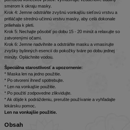
smerom k okraju masky.
Krok 4: Jemne odstráňte zvyšnú vonkajšiu sieťovú vrstvu a
pritláčajte strednú-učinnú vrstvu masky, aby celá dokonale
priliehala k pleti.
Krok 5: Nechajte pôsobiť po dobu 15 - 20 minút a relaxujte so
zatvorenými očami.
Krok 6: Jemne nadvihnite a odstráňte masku a vmasírujte
zvyšky bylinných esencií do pokožky tváre po dobu jednej
minúty. Opláchnite vodou.
Špeciálna starostlivosť a upozornenie:
* Maska len na jedno použitie.
* Po otvorení ihneď spotrebujte.
* Len na vonkajšie použitie.
* Po použití zodpovedne zlikvidujte.
* Ak dôjde k podráždeniu, prerušte používanie a vyhľadajte
lekársku pomoc.
Len na vonkajšie použitie.
Obsah