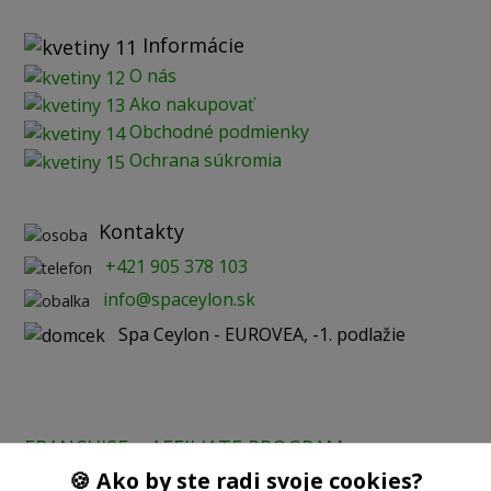
Informácie
O nás
Ako nakupovať
Obchodné podmienky
Ochrana súkromia
Kontakty
+421 905 378 103
info@spaceylon.sk
Spa Ceylon - EUROVEA, -1. podlažie
FRANCHISE
AFFILIATE PROGRAM
🍪 Ako by ste radi svoje cookies?