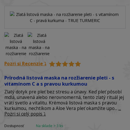
Pozri si Recenzie ⤵️
Prírodná listová maska na rozžiarenie pleti - s
vitamínom C a s pravou kurkumou
Zlatý dotyk pre pleť bez stresu a únavy. Keď pleť pôsobí
mdlá, unavená alebo nerovnomerná, tento zlatý rituál jej
vráti svetlo a vitalitu. Krémová listová maska s pravou
kurkumou, nechtíkom a Aloe Vera pleť okamžite upo...
...
Pozri si celý popis ⤵️
Dostupnosť
Na sklade > 3 ks