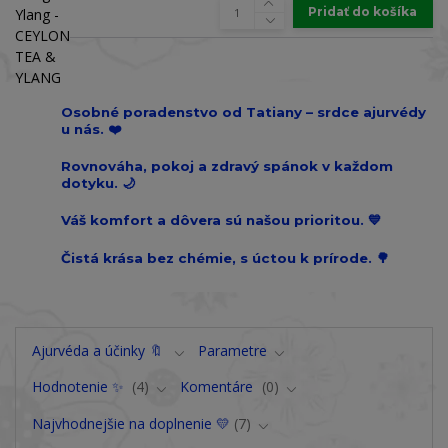
Pridať do košíka
Osobné poradenstvo od Tatiany – srdce ajurvédy
u nás. ❤️
Rovnováha, pokoj a zdravý spánok v každom
dotyku. 🌙
Váš komfort a dôvera sú našou prioritou. 💙
Čistá krása bez chémie, s úctou k prírode. 🌳
Ajurvéda a účinky 🔖
Parametre
Hodnotenie ✨
4
Komentáre
0
Najvhodnejšie na doplnenie 💛
7