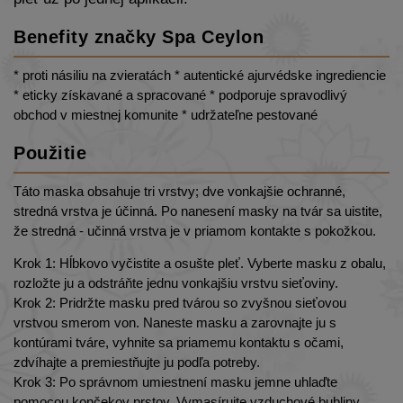
Benefity značky Spa Ceylon
* proti násiliu na zvieratách
* autentické ajurvédske ingrediencie
* eticky získavané a spracované
* podporuje spravodlivý
obchod v miestnej komunite
* udržateľne pestované
Použitie
Táto maska obsahuje tri vrstvy; dve vonkajšie ochranné,
stredná vrstva je účinná. Po nanesení masky na tvár sa uistite,
že stredná - učinná vrstva je v priamom kontakte s pokožkou.
Krok 1: Hĺbkovo vyčistite a osušte pleť. Vyberte masku z obalu,
rozložte ju a odstráňte jednu vonkajšiu vrstvu sieťoviny.
Krok 2: Pridržte masku pred tvárou so zvyšnou sieťovou
vrstvou smerom von. Naneste masku a zarovnajte ju s
kontúrami tváre, vyhnite sa priamemu kontaktu s očami,
zdvíhajte a premiestňujte ju podľa potreby.
Krok 3: Po správnom umiestnení masku jemne uhlaďte
pomocou končekov prstov. Vymasírujte vzduchové bubliny