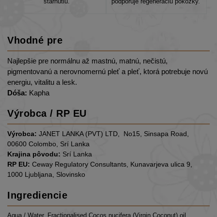
starnutiu.
podporuje regeneráciu pokožky.
Vhodné pre
Najlepšie pre normálnu až mastnú, matnú, nečistú,
pigmentovanú a nerovnomernú pleť a pleť, ktorá potrebuje novú
energiu, vitalitu a lesk.
Dóša:
Kapha
Výrobca / RP EU
Výrobca:
JANET LANKA (PVT) LTD, No15, Sinsapa Road,
00600 Colombo, Srí Lanka
Krajina pôvodu:
Srí Lanka
RP EU:
Ceway Regulatory Consultants, Kunavarjeva ulica 9,
1000 Ljubljana, Slovinsko
Ingrediencie
Aqua / Water, Fractionalised Cocos nucifera (Virgin Coconut) oil,