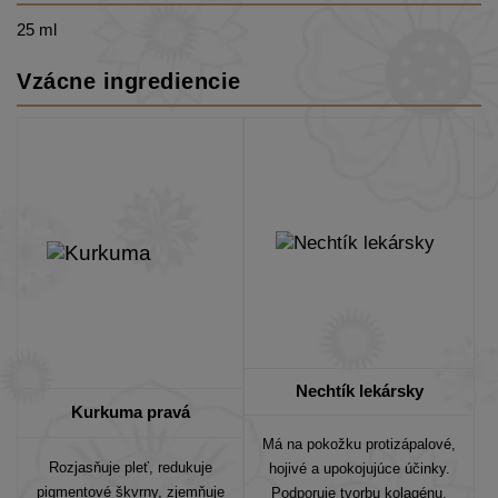
25 ml
Vzácne ingrediencie
Nechtík lekársky
Kurkuma pravá
Má na pokožku
protizápalové,
Rozjasňuje pleť, redukuje
hojivé a upokojujúce účinky
.
pigmentové škvrny, zjemňuje
Podporuje tvorbu kolagénu,