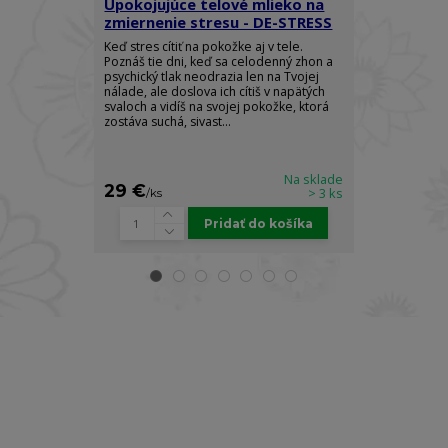
Upokojujúce telové mlieko na
Mlieko na r
zmiernenie stresu - DE-STRESS
kardamóm s
CARDAMOM
Keď stres cítiť na pokožke aj v tele.
Poznáš tie dni, keď sa celodenný zhon a
Zahaľte svoje 
psychický tlak neodrazia len na Tvojej
luxusu a radost
nálade, ale doslova ich cítiš v napätých
CARDAMOM RO
svaloch a vidíš na svojej pokožke, ktorá
spojením kráľo
zostáva suchá, sivast...
vzácneho cej
ľahké hydratač
Na sklade
29 €
32 €
> 3 ks
/
ks
/
ks
Pridať do košíka
Prihláste sa k odberu newslettra a získajte
zľavu