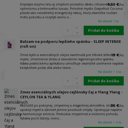
Doprajte svojmu telu aj zmyslom poriadnu dávku citrusového
6,50 €
/
ks
optimizmu a krémového luxusu. Prírodné mydlo Grapefruit Coconut
pôsobí ako neviditeľný energetický náboj, ktorý okamžite rozžiari
mdlú pokožku a rozptýli rannú ú...
Na sklade 1 ks
Pridať do košíka
Balzam na podporu lepšieho spánku - SLEEP INTENSE
(roll-on)
Zmes bylín a esenciálnych olejov navrhnutá pre hlboké stíšenie
19 €
/
ks
mysle, zmiernenie stresu a navodenie regenerujúceho spánku.
Vďaka praktickému aplikátoru umožňuje okamžité uvoľnenie napätia
kedykoľvek počas dňa alebo tesne...
Na sklade > 3 ks
Pridať do košíka
Zmes esenciálnych olejov cejlónsky čaj a Ylang Ylang -
CEYLON TEA & YLANG
Keď túžiš po pokojnej, zmyselnej a elegantnej atmosfére, ktorá
36 €
/
ks
upokojí myseľ a zároveň jemne povzbudí zmysly. Upokojuje napätie
a harmonizuje emócie. Prebúdza zmyselnosť a vnútornú pohodu.
Vytvára pocit čistoty, rovno...
Na sklade > 3 ks