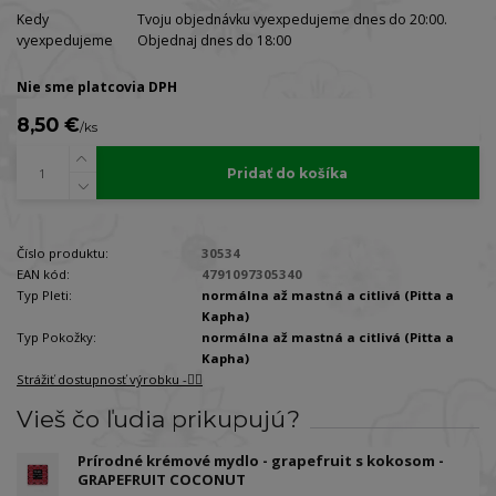
Kedy
Tvoju objednávku vyexpedujeme dnes do 20:00.
vyexpedujeme
Objednaj dnes do 18:00
Nie sme platcovia DPH
8,50 €
/
ks
Pridať do košíka
Číslo produktu:
30534
EAN kód:
4791097305340
Typ Pleti:
normálna až mastná a citlivá (Pitta a
Kapha)
Typ Pokožky:
normálna až mastná a citlivá (Pitta a
Kapha)
Strážiť dostupnosť výrobku -🐕‍🦺
Vieš čo ľudia prikupujú?
Prírodné krémové mydlo - grapefruit s kokosom -
GRAPEFRUIT COCONUT