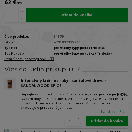
62 €
/
ks
Pridať do košíka
Číslo produktu:
31579
EAN kód:
4791097315790
Typ Pleti:
pre všetky typy pleti (Tridóša)
Typ Pokožky:
pre všetky typy pokožky (Tridóša)
Strážiť dostupnosť výrobku -🐕‍🦺
Vieš čo ľudia prikupujú?
Intenzívny krém na ruky - santalové drevo -
SANDALWOOD SPICE
Doprajte svojim rukám luxusnú regeneráciu, ktorú pocítite pri
9 €
/
ks
každom dotyku. Vaše dlane sú zrkadlom vašej práce a starostlivosti,
no každodenný kontakt s vodou, chladom či dezinfekciou ich
pripravuje o prirodzenú jemnosť...
Na sklade > 3 ks
Pridať do košíka