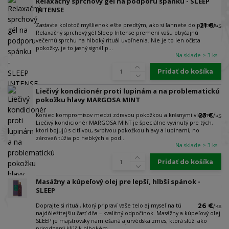
Relaxačný sprchový gél na podporu spánku - SLEEP
INTENSE
Zastavte kolotoč myšlienok ešte predtým, ako si ľahnete do postele.
21 €
/
ks
Relaxačný sprchový gél Sleep Intense premení vašu obyčajnú
večernú sprchu na hlboký rituál uvoľnenia. Nie je to len očista
pokožky, je to jasný signál p...
Na sklade > 3 ks
Pridať do košíka
Liečivý kondicionér proti lupinám a na problematickú
pokožku hlavy MARGOSA MINT
Koniec kompromisov medzi zdravou pokožkou a krásnymi vlasmi.
23 €
/
ks
Liečivý kondicionér MARGOSA MINT je špeciálne vyvinutý pre tých,
ktorí bojujú s citlivou, svrbivou pokožkou hlavy a lupinami, no
zároveň túžia po hebkých a pod...
Na sklade > 3 ks
Pridať do košíka
Masážny a kúpeľový olej pre lepší, hlbší spánok -
SLEEP
Doprajte si rituál, ktorý pripraví vaše telo aj myseľ na tú
26 €
/
ks
najdôležitejšiu časť dňa – kvalitný odpočinok. Masážny a kúpeľový olej
SLEEP je majstrovsky namiešaná ajurvédska zmes, ktorá slúži ako
prirodzený kľúč k hlbokém...