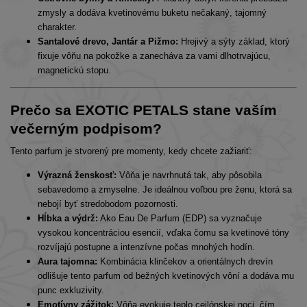
zmysly a dodáva kvetinovému buketu nečakaný, tajomný
charakter.
Santalové drevo, Jantár a Pižmo:
Hrejivý a sýty základ, ktorý
fixuje vôňu na pokožke a zanecháva za vami dlhotrvajúcu,
magnetickú stopu.
Prečo sa EXOTIC PETALS stane vaším
večerným podpisom?
Tento parfum je stvorený pre momenty, kedy chcete zažiariť:
Výrazná ženskosť:
Vôňa je navrhnutá tak, aby pôsobila
sebavedomo a zmyselne. Je ideálnou voľbou pre ženu, ktorá sa
nebojí byť stredobodom pozornosti.
Hĺbka a výdrž:
Ako Eau De Parfum (EDP) sa vyznačuje
vysokou koncentráciou esencií, vďaka čomu sa kvetinové tóny
rozvíjajú postupne a intenzívne počas mnohých hodín.
Aura tajomna:
Kombinácia klinčekov a orientálnych drevín
odlišuje tento parfum od bežných kvetinových vôní a dodáva mu
punc exkluzivity.
Emotívny zážitok:
Vôňa evokuje teplo cejlónskej noci, čím