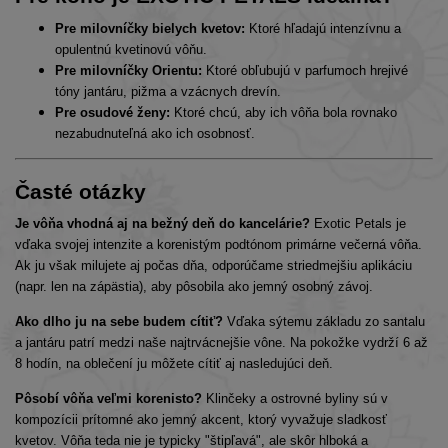
Pre milovníčky bielych kvetov:
Ktoré hľadajú intenzívnu a
opulentnú kvetinovú vôňu.
Pre milovníčky Orientu:
Ktoré obľubujú v parfumoch hrejivé
tóny jantáru, pižma a vzácnych drevín.
Pre osudové ženy:
Ktoré chcú, aby ich vôňa bola rovnako
nezabudnuteľná ako ich osobnosť.
Časté otázky
Je vôňa vhodná aj na bežný deň do kancelárie?
Exotic Petals je
vďaka svojej intenzite a korenistým podtónom primárne večerná vôňa.
Ak ju však milujete aj počas dňa, odporúčame striedmejšiu aplikáciu
(napr. len na zápästia), aby pôsobila ako jemný osobný závoj.
Ako dlho ju na sebe budem cítiť?
Vďaka sýtemu základu zo santalu
a jantáru patrí medzi naše najtrvácnejšie vône. Na pokožke vydrží 6 až
8 hodín, na oblečení ju môžete cítiť aj nasledujúci deň.
Pôsobí vôňa veľmi korenisto?
Klinčeky a ostrovné byliny sú v
kompozícii prítomné ako jemný akcent, ktorý vyvažuje sladkosť
kvetov. Vôňa teda nie je typicky "štipľavá", ale skôr hlboká a