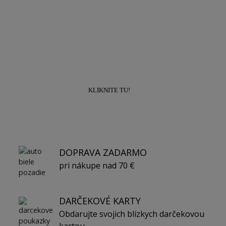
Prihláste sa k odberu newslettra a získajte
zľavu
10% na prvý nákup!
KLIKNITE TU!
DOPRAVA ZADARMO
pri nákupe nad 70 €
DARČEKOVÉ KARTY
Obdarujte svojich blízkych darčekovou