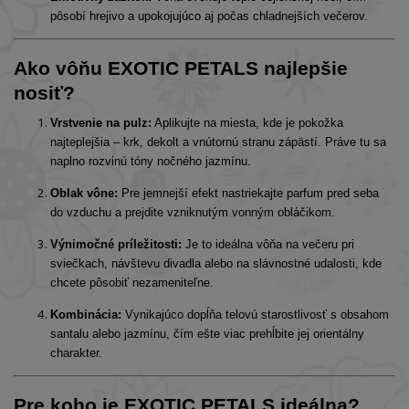
pôsobí hrejivo a upokojujúco aj počas chladnejších večerov.
Ako vôňu EXOTIC PETALS najlepšie
nosiť?
Vrstvenie na pulz:
Aplikujte na miesta, kde je pokožka
najteplejšia – krk, dekolt a vnútornú stranu zápästí. Práve tu sa
naplno rozvinú tóny nočného jazmínu.
Oblak vône:
Pre jemnejší efekt nastriekajte parfum pred seba
do vzduchu a prejdite vzniknutým vonným obláčikom.
Výnimočné príležitosti:
Je to ideálna vôňa na večeru pri
sviečkach, návštevu divadla alebo na slávnostné udalosti, kde
chcete pôsobiť nezameniteľne.
Kombinácia:
Vynikajúco dopĺňa telovú starostlivosť s obsahom
santalu alebo jazmínu, čím ešte viac prehĺbite jej orientálny
charakter.
Pre koho je EXOTIC PETALS ideálna?