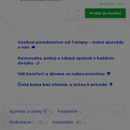
Na sklade > 3 ks
Pridať do košíka
Osobné poradenstvo od Tatiany – srdce ajurvédy
u nás. ❤️
Rovnováha, pokoj a zdravý spánok v každom
dotyku. 🌙
Váš komfort a dôvera sú našou prioritou. 💙
Čistá krása bez chémie, s úctou k prírode. 🌳
Ajurvéda a účinky 🔖
Parametre
Hodnotenie ✨
1
Komentáre
0