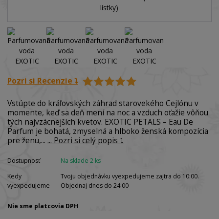
Pozri si Recenzie ⤵️
Vstúpte do kráľovských záhrad starovekého Cejlónu v
momente, keď sa deň mení na noc a vzduch oťažie vôňou
tých najvzácnejších kvetov. EXOTIC PETALS – Eau De
Parfum je bohatá, zmyselná a hlboko ženská kompozícia
pre ženu,...
... Pozri si celý popis ⤵️
Dostupnosť
Na sklade 2 ks
Kedy
Tvoju objednávku vyexpedujeme zajtra do 10:00.
vyexpedujeme
Objednaj dnes do 24:00
Nie sme platcovia DPH