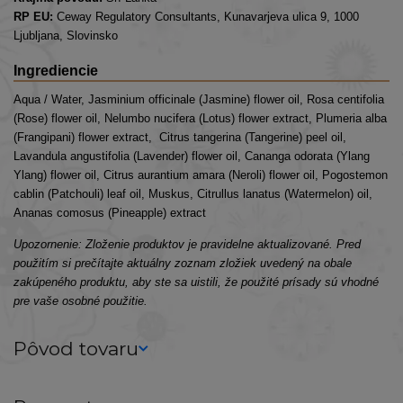
RP EU:
Ceway Regulatory Consultants, Kunavarjeva ulica 9, 1000
Ljubljana, Slovinsko
Ingrediencie
Aqua / Water, Jasminium officinale (Jasmine) flower oil, Rosa centifolia
(Rose) flower oil, Nelumbo nucifera (Lotus) flower extract, Plumeria alba
(Frangipani) flower extract, Citrus tangerina (Tangerine) peel oil,
Lavandula angustifolia (Lavender) flower oil, Cananga odorata (Ylang
Ylang) flower oil, Citrus aurantium amara (Neroli) flower oil, Pogostemon
cablin (Patchouli) leaf oil, M
uskus, Citrullus lanatus (Watermelon) oil,
Ananas comosus (Pineapple) extract
Upozornenie: Zloženie produktov je pravidelne aktualizované. Pred
použitím si prečítajte aktuálny zoznam zložiek uvedený na obale
zakúpeného produktu, aby ste sa uistili, že použité prísady sú vhodné
pre vaše osobné použitie.
Pôvod tovaru