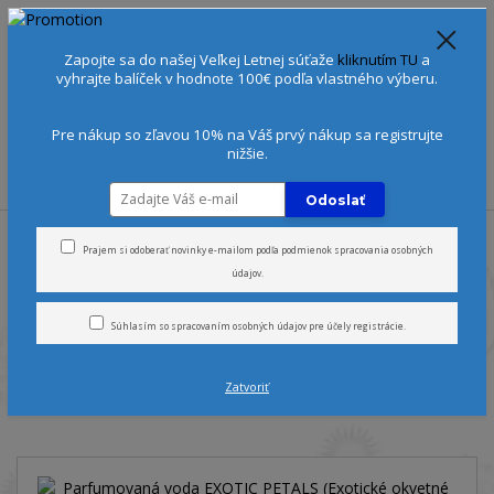
Spoznajte sa:
Urobte si Dóša test
alebo
Diagnostiku pleti
Zapojte sa do našej Veľkej Letnej súťaže
kliknutím TU
a
+421 905 378 103
(Po-Ne, 9-21 hod.)
EUR
vyhrajte balíček v hodnote 100€ podľa vlastného výberu.
0
0 €
Pre nákup so zľavou 10% na Váš prvý nákup sa registrujte
nižšie.
Menu
Odoslať
Úvod
Vône
Parfumované vody
Parfumovaná voda EXOTIC PETALS
(Exotické okvetné lístky)
Prajem si odoberať novinky e-mailom podľa
podmienok spracovania osobných
údajov
.
Parfumovaná voda EXOTIC
Súhlasím so
spracovaním osobných údajov
pre účely registrácie.
PETALS (Exotické okvetné
Zatvoriť
lístky)