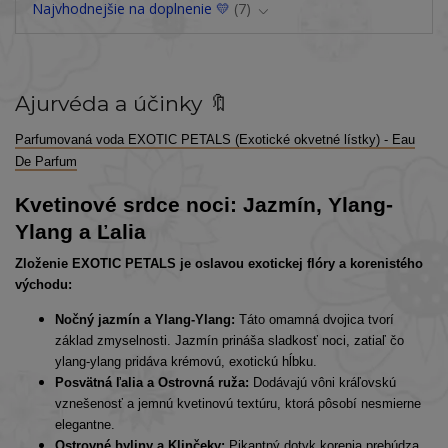
Najvhodnejšie na doplnenie 💛
7
Ajurvéda a účinky 🔖
Parfumovaná voda EXOTIC PETALS (Exotické okvetné lístky) - Eau
De Parfum
Kvetinové srdce noci: Jazmín, Ylang-
Ylang a Ľalia
Zloženie EXOTIC PETALS je oslavou exotickej flóry a korenistého
východu:
Nočný jazmín a Ylang-Ylang:
Táto omamná dvojica tvorí
základ zmyselnosti. Jazmín prináša sladkosť noci, zatiaľ čo
ylang-ylang pridáva krémovú, exotickú hĺbku.
Posvätná ľalia a Ostrovná ruža:
Dodávajú vôni kráľovskú
vznešenosť a jemnú kvetinovú textúru, ktorá pôsobí nesmierne
elegantne.
Ostrovné byliny a Klinčeky:
Pikantný dotyk korenia prebúdza