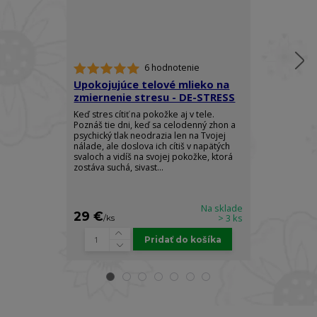
6 hodnotenie
Upokojujúce telové mlieko na
Mlieko na r
zmiernenie stresu - DE-STRESS
kardamóm s
CARDAMOM
Keď stres cítiť na pokožke aj v tele.
Poznáš tie dni, keď sa celodenný zhon a
Zahaľte svoje 
psychický tlak neodrazia len na Tvojej
luxusu a radost
nálade, ale doslova ich cítiš v napätých
CARDAMOM RO
svaloch a vidíš na svojej pokožke, ktorá
spojením kráľo
zostáva suchá, sivast...
vzácneho cej
ľahké hydratač
Na sklade
29 €
32 €
> 3 ks
/
ks
/
ks
Pridať do košíka