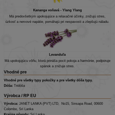
Kananga voňavá - Ylang Ylang
Má predovšetkým upokojujúce a relaxačné účinky, znižujú stres,
úzkosť a nervové napätie, pomáhajú pri nespavosti a zlepšujú náladu.
Levanduľa
Má upokojujúcu vôňu, ktorá prináša pocit pokoja a harmónie, podporuje
spánok a znižuje stres.
Vhodné pre
Vhodné pre všetky typy pokožky a pre všetky dóša typy.
Dóša:
Tridóša
Výrobca / RP EU
Výrobca:
JANET LANKA (PVT) LTD, No15, Sinsapa Road, 00600
Colombo, Srí Lanka
Krajina pôvodu:
Srí Lanka