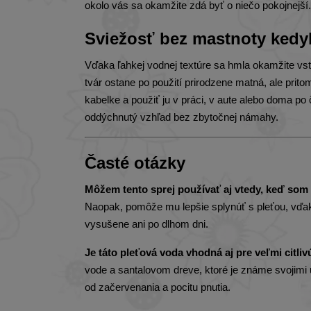
okolo vás sa okamžite zdá byť o niečo pokojnejší.
Sviežosť bez mastnoty kedy
Vďaka ľahkej vodnej textúre sa hmla okamžite vst
tvár ostane po použití prirodzene matná, ale prit
kabelke a použiť ju v práci, v aute alebo doma po č
oddýchnutý vzhľad bez zbytočnej námahy.
Časté otázky
Môžem tento sprej používať aj vtedy, keď som
Naopak, pomôže mu lepšie splynúť s pleťou, vďak
vysušene ani po dlhom dni.
Je táto pleťová voda vhodná aj pre veľmi citli
vode a santalovom dreve, ktoré je známe svojimi u
od začervenania a pocitu pnutia.