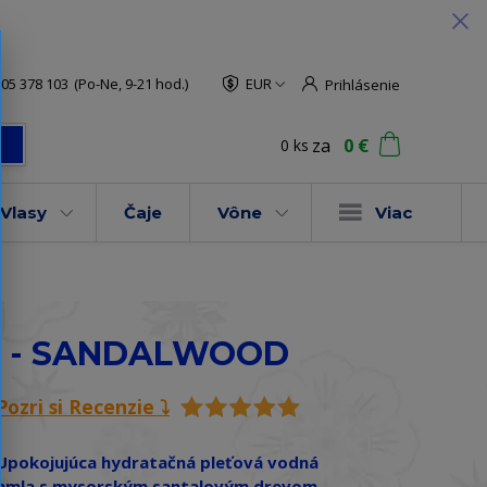
05 378 103
(Po-Ne, 9-21 hod.)
EUR
Prihlásenie
za
0 €
0
ks
ť
Vlasy
Čaje
Vône
Viac
evo - SANDALWOOD
Pozri si Recenzie ⤵️
Upokojujúca hydratačná pleťová vodná
hmla s mysorským santalovým drevom