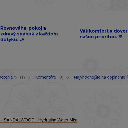
Rovnováha, pokoj a
Váš komfort a dôver
zdravý spánok v každom
našou prioritou. 💙
dotyku. 🌙
notenie ✨
1
Komentáre
0
Najvhodnejšie na doplnenie 
vo - SANDALWOOD - Hydrating Water Mist