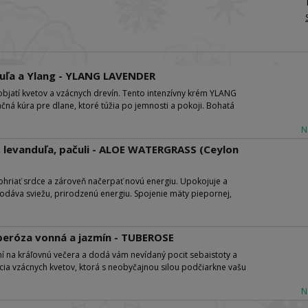
duľa a Ylang - YLANG LAVENDER
bjatí kvetov a vzácnych drevín. Tento intenzívny krém YLANG
čná kúra pre dlane, ktoré túžia po jemnosti a pokoji. Bohatá
N
, levanduľa, pačuli - ALOE WATERGRASS (Ceylon
zohriať srdce a zároveň načerpať novú energiu. Upokojuje a
odáva sviežu, prirodzenú energiu. Spojenie mäty piepornej,
eróza vonná a jazmín - TUBEROSE
 na kráľovnú večera a dodá vám nevídaný pocit sebaistoty a
ícia vzácnych kvetov, ktorá s neobyčajnou silou podčiarkne vašu
N