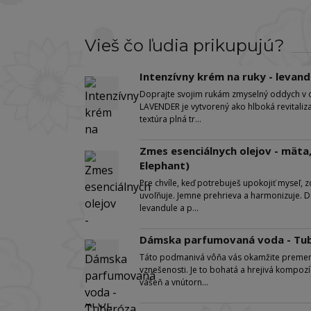
Vieš čo ľudia prikupujú?
Intenzívny krém na ruky - levan
Doprajte svojim rukám zmyselný oddych v o
LAVENDER je vytvorený ako hlboká revitaliza
textúra plná tr...
Zmes esenciálnych olejov - mäta
Elephant)
Pre chvíle, keď potrebuješ upokojiť myseľ, 
uvoľňuje. Jemne prehrieva a harmonizuje. D
levandule a p...
Dámska parfumovaná voda - Tub
Táto podmanivá vôňa vás okamžite premení
vznešenosti. Je to bohatá a hrejivá kompoz
vášeň a vnútorn...