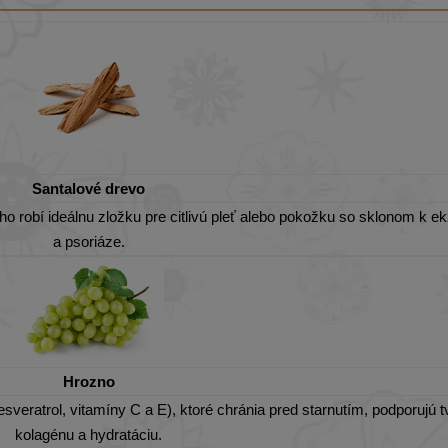
Santalové drevo
ho robí ideálnu zložku pre citlivú pleť alebo pokožku so sklonom k
a psoriáze.
Hrozno
veratrol, vitamíny C a E), ktoré chránia pred starnutím, podporujú 
kolagénu a hydratáciu.