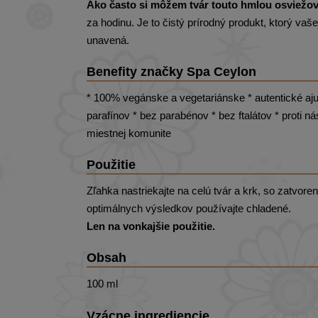
Ako často si môžem tvár touto hmlou osviežo
za hodinu. Je to čistý prírodný produkt, ktorý va
unavená.
Benefity značky Spa Ceylon
* 100% vegánske a vegetariánske * autentické aju
parafínov * bez parabénov * bez ftalátov * proti n
miestnej komunite
Použitie
Zľahka nastriekajte na celú tvár a krk, so zatvor
optimálnych výsledkov používajte chladené.
Len na vonkajšie použitie.
Obsah
100 ml
Vzácne ingrediencie