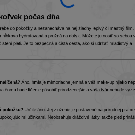
koľvek počas dňa
rebe do pokožky a nezanecháva na nej žiadny lepivý či mastný film.
om hĺbkovo hydratovaná a pružná na dotyk. Môžete ju nosiť so sebou 
istení pleti. Je to bezpečná a čistá cesta, ako si udržať mladistvý a
 nalíčená?
Áno, hmla je mimoriadne jemná a váš make-up nijako nep
a čomu bude líčenie pôsobiť prirodzenejšie a vaša tvár nebude vyze
vú pokožku?
Určite áno. Jej zloženie je postavené na prírodnej pramen
pokojujúcimi účinkami. Neobsahuje dráždivé látky, takže pleti priná