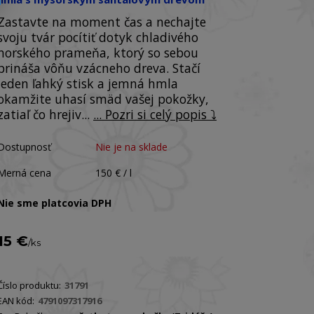
Zastavte na moment čas a nechajte
svoju tvár pocítiť dotyk chladivého
horského prameňa, ktorý so sebou
prináša vôňu vzácneho dreva. Stačí
jeden ľahký stisk a jemná hmla
okamžite uhasí smäd vašej pokožky,
zatiaľ čo hrejiv...
... Pozri si celý popis ⤵️
Dostupnosť
Nie je na sklade
Merná cena
150 € / l
Nie sme platcovia DPH
15 €
/
ks
Číslo produktu:
31791
EAN kód:
4791097317916