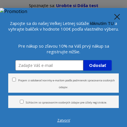
Spoznajte sa:
Urobte si Dóša test
alebo
Diagnostiku pleti
se
Veľkoobchod
Viac
Beauty konzultantka:
+421 9
Zapojte sa do našej Veľkej Letnej súťaže
kliknutím TU
a
vyhrajte balíček v hodnote 100€ podľa vlastného výberu.
Hľada
Pre nákup so zľavou 10% na Váš prvý nákup sa
registrujte nižšie.
rčeky
Novinky
Tvár
Telo
Odoslať
tačná pleťová vodná hmla - santalové drevo - SANDALWOOD
Prajem si odoberať novinky e-mailom podľa
podmienok spracovania osobných
údajov
.
 vodná hmla - santalové dr
Súhlasím so
spracovaním osobných údajov
pre účely registrácie.
Zatvoriť