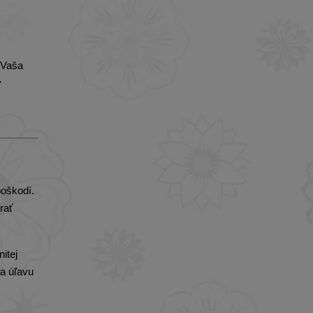
 Vaša
v
oškodí.
rať
itej
ša úľavu