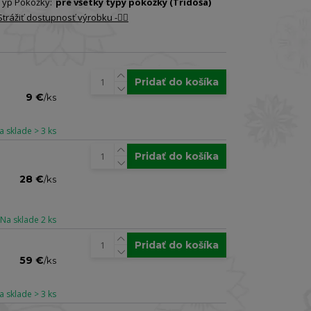
Typ Pokožky:
pre všetky typy pokožky (Tridóša)
Strážiť dostupnosť výrobku -🐕‍🦺
Pridať do košíka
9 €
/
ks
a sklade > 3 ks
Pridať do košíka
28 €
/
ks
Na sklade 2 ks
Pridať do košíka
59 €
/
ks
a sklade > 3 ks