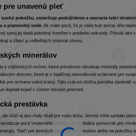
e pre unavenú pleť
 suchú pokožku, zmierňuje podráždenie a navracia tvári straten
 a pramenitej vode.
Ak máte pocit, že je vaša tvár počas dňa napn
mný sprej jej dodá potrebný komfort v priebehu sekundy. Pôsobí ako c
pokojí a zbaví ju viditeľných známok stresu.
rských minerálov
da z cejlónskych vrchov, ktorá prirodzene obsahuje minerály potrebn
alovým drevom, ktoré je v tradičnej starostlivosti uctievané pre svoje
elok pre ochranu vašej krásy. Táto vzácna zložka pomáha zjednotiť v
ráve dopriali kúpeľ v čistom lesnom prameni.
cká prestávka
, ale slúži aj ako malý rituál pre vašu dušu. Jemná vôňa santalu pôso
avodzuje pocit vnútorného pokoja. Je to ideálny pomocník pre chvíl
nergiu. Stačí pár jemných streknutí do priestoru alebo na pokožku a