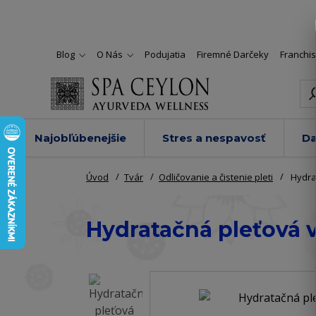
Blog
O Nás
Podujatia
Firemné Darčeky
Franchi
Najobľúbenejšie
Stres a nespavosť
Da
Úvod
Tvár
Odličovanie a čistenie pleti
Hydra
Hydratačná pleťová