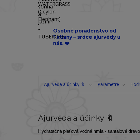
Osobné poradenstvo od
Tatiany – srdce ajurvédy u
nás. ❤️
Ajurvéda a účinky 🔖
Parametre
Hod
Ajurvéda a účinky 🔖
Hydratačná pleťová vodná hmla - santalové dre