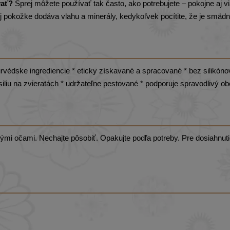
vať?
Sprej môžete používať tak často, ako potrebujete – pokojne aj v
šej pokožke dodáva vlahu a minerály, kedykoľvek pocítite, že je smäd
rvédske ingrediencie * eticky získavané a spracované * bez silikóno
ásiliu na zvieratách * udržateľne pestované * podporuje spravodlivý o
enými očami. Nechajte pôsobiť. Opakujte podľa potreby. Pre dosiahnut