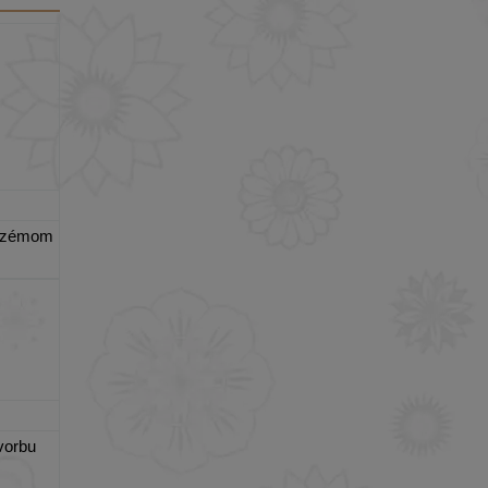
 ekzémom
tvorbu