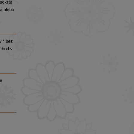
iackrát
ná alebo
v * bez
bchod v
ie