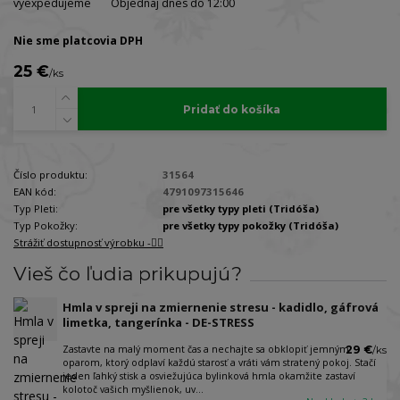
vyexpedujeme
Objednaj dnes do 12:00
Nie sme platcovia DPH
25 €
/
ks
Pridať do košíka
Číslo produktu:
31564
EAN kód:
4791097315646
Typ Pleti:
pre všetky typy pleti (Tridóša)
Typ Pokožky:
pre všetky typy pokožky (Tridóša)
Strážiť dostupnosť výrobku -🐕‍🦺
Vieš čo ľudia prikupujú?
Hmla v spreji na zmiernenie stresu - kadidlo, gáfrová
limetka, tangerínka - DE-STRESS
Zastavte na malý moment čas a nechajte sa obklopiť jemným
29 €
/
ks
oparom, ktorý odplaví každú starosť a vráti vám stratený pokoj. Stačí
jeden ľahký stisk a osviežujúca bylinková hmla okamžite zastaví
kolotoč vašich myšlienok, uv...