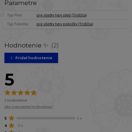
Parametre
Typ Pleti
pre všetky typy pleti (Tridóša)
Typ Pokožky
pre všetky typy pokožky (Tridóša)
Hodnotenie ✨
2
Pridať hodnotenie
5
2 hodnotenie
Ako overujeme hodnotenie?
5
2 x
4
0 x