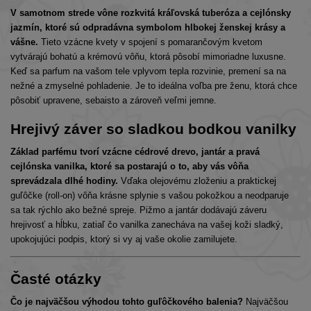
V samotnom strede vône rozkvitá kráľovská tuberóza a cejlónsky
jazmín, ktoré sú odpradávna symbolom hlbokej ženskej krásy a
vášne.
Tieto vzácne kvety v spojení s pomarančovým kvetom
vytvárajú bohatú a krémovú vôňu, ktorá pôsobí mimoriadne luxusne.
Keď sa parfum na vašom tele vplyvom tepla rozvinie, premení sa na
nežné a zmyselné pohladenie. Je to ideálna voľba pre ženu, ktorá chce
pôsobiť upravene, sebaisto a zároveň veľmi jemne.
Hrejivý záver so sladkou bodkou vanilky
Základ parfému tvorí vzácne cédrové drevo, jantár a pravá
cejlónska vanilka, ktoré sa postarajú o to, aby vás vôňa
sprevádzala dlhé hodiny.
Vďaka olejovému zloženiu a praktickej
guľôčke (roll-on) vôňa krásne splynie s vašou pokožkou a neodparuje
sa tak rýchlo ako bežné spreje. Pižmo a jantár dodávajú záveru
hrejivosť a hĺbku, zatiaľ čo vanilka zanecháva na vašej koži sladký,
upokojujúci podpis, ktorý si vy aj vaše okolie zamilujete.
Časté otázky
Čo je najväčšou výhodou tohto guľôčkového balenia?
Najväčšou