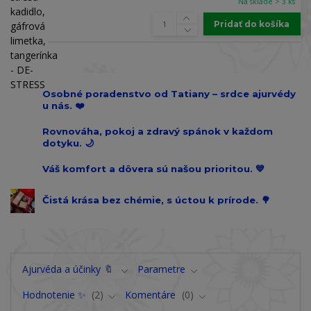
Na sklade > 3 ks
Pridať do košíka
Osobné poradenstvo od Tatiany – srdce ajurvédy
u nás. ❤️
Rovnováha, pokoj a zdravý spánok v každom
dotyku. 🌙
Váš komfort a dôvera sú našou prioritou. 💙
Čistá krása bez chémie, s úctou k prírode. 🌳
Ajurvéda a účinky 🔖
Parametre
Hodnotenie ✨
2
Komentáre
0