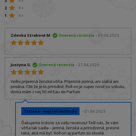
3
0 x
2
0 x
1
0 x
Zdenka Straková M.
Overená recenzia
- 01.06.2025
Justyna G.
Overená recenzia
- 27.04.2025
Veľmi príjemná ženská vôňa. Príjemné jemná, ani slabá ani
prisilna. Cítit že je to prírodné. Roll-on je super nosiť so sobotu,
doma mám z nej 50 ml Eau de Parfum
Tatiana - majiteľ obchodu
- 01.06.2025
Ďakujeme krásne za vašu recenziu! Teší nás, že vám
vôňa tak sadla – jemná, ženská a prirodzená, presne
taká, aká má byť. Roll-on aj parfum sú skvelá