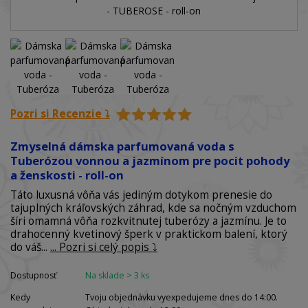
Pozri si Recenzie ⤵️
Zmyselná dámska parfumovaná voda s
Tuberózou vonnou a jazmínom pre pocit pohody
a ženskosti - roll-on
Táto luxusná vôňa vás jediným dotykom prenesie do
tajuplných kráľovských záhrad, kde sa nočným vzduchom
šíri omamná vôňa rozkvitnutej tuberózy a jazmínu. Je to
drahocenný kvetinový šperk v praktickom balení, ktorý
do váš...
... Pozri si celý popis ⤵️
Dostupnosť
Na sklade > 3 ks
Kedy
Tvoju objednávku vyexpedujeme dnes do 14:00.