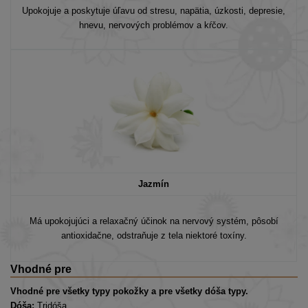
Upokojuje a poskytuje úľavu od stresu, napätia, úzkosti, depresie,
hnevu, nervových problémov a kŕčov.
Jazmín
Má upokojujúci a relaxačný účinok na nervový systém, pôsobí
antioxidačne, odstraňuje z tela niektoré toxíny.
Vhodné pre
Vhodné pre všetky typy pokožky a pre všetky dóša typy.
Dóša:
Tridóša