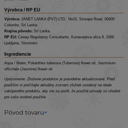
Výrobca / RP EU
Výrobca:
JANET LANKA (PVT) LTD, No15, Sinsapa Road, 00600
Colombo, Srí Lanka
Krajina pôvodu:
Srí Lanka
RP EU:
Ceway Regulatory Consultants, Kunavarjeva ulica 9, 1000
Ljubljana, Slovinsko
Ingrediencie
Aqua / Water, Polianthes tuberosa (Tuberose) flower oil, Jasminium
officinale (Jasmine) flower oil
Upozornenie: Zloženie produktov je pravidelne aktualizované. Pred
použitím si prečítajte aktuálny zoznam zložiek uvedený na obale
zakúpeného produktu, aby ste sa uistili, že použité prísady sú vhodné
pre vaše osobné použitie.
Pôvod tovaru