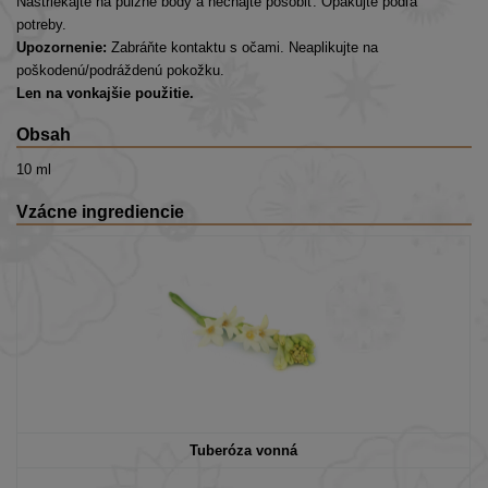
Nastriekajte na pulzné body a nechajte pôsobiť. Opakujte podľa
potreby.
Upozornenie:
Zabráňte kontaktu s očami. Neaplikujte na
poškodenú/podráždenú pokožku.
Len na vonkajšie použitie.
Obsah
10 ml
Vzácne ingrediencie
Tuberóza vonná