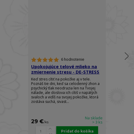
6 hodnotenie
Upokojujúce telové mlieko na
Telový spre
zmiernenie stresu - DE-STRESS
Ylang - RO
Keď stres cítiť na pokožke aj v tele.
Doprajte si do
Poznáš tie dni, keď sa celodenný zhon a
elegancie a z
psychický tlak neodrazia len na Tvojej
arómy, ktorá 
nálade, ale doslova ich cítiš v napätých
pocit absolútn
svaloch a vidíš na svojej pokožke, ktorá
sily. Luxusný t
zostáva suchá, sivast...
Body Spray je s
Na sklade
29 €
25 €
> 3 ks
/
ks
/
ks
Pridať do košíka