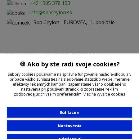
+421 905 378 103
info@spaceylon.sk
Spa Ceylon - EUROVEA, -1. podlažie
FRANCHISE
AFFILIATE PROGRAM
🍪 Ako by ste radi svoje cookies?
Prijímame online platby:
Súbory cookies používame na správne fungovanie nášho e-shopu a v
prípade vášho súhlasu tiež na sledovanie štatistík o webe, meranie
efektivity reklamných kampaní, zapamätanie vášho obľúbeného
nastavenia pri používaní stránok, či zobrazenie reklám
zodpovedajúcich vašim preferenciám.
Viac na využitie cookies
Súhlasím
©2020 With
Spa Ceylon
Nastavenia
Slovensko