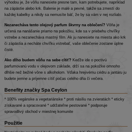
výhodou je, že vôňu nanesiete presne tam, kam potrebujete, napríklad
na zápästie alebo krk. Balenie je malé a pevné, takže sa zmestí do
každej kabelky a nikdy sa nemusíte báť, že by sa vám v nej rozlialo.
Nezanecháva tento olejový parfum škvrny na oblečení?
Vôňa je
určená na nanášanie priamo na pokožku, kde sa v priebehu chvíľky
vstrebe a nezanecháva mastný film. Ak ju nanesiete na miesta ako krk
či zápästia a necháte chvíľku vstrebať, vaše oblečenie zostane úplne
čisté.
Ako dlho budem vôňu na sebe cítiť?
Keďže ide o poctivú
parfumovanú vodu v olejovom základe, drží sa na pokožke omnoho
dlhšie než bežné vône s alkoholom. Vďaka hrejivému cédru a jantáru ju
budete jemne a príjemne cítiť počas celého dňa či večera.
Benefity značky Spa Ceylon
* 100% vegánske a vegetariánske * proti násiliu na zvieratách * eticky
získavané a spracované * udržateľne pestované * podporuje
spravodlivý obchod v miestnej komunite
Použitie