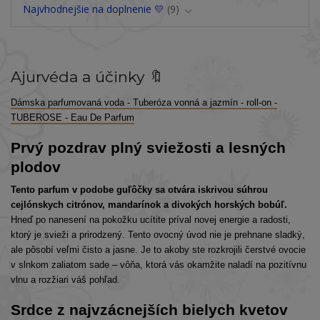
Najvhodnejšie na doplnenie 💛
9
Ajurvéda a účinky 🔖
Dámska parfumovaná voda - Tuberóza vonná a jazmín - roll-on -
TUBEROSE - Eau De Parfum
Prvý pozdrav plný sviežosti a lesných
plodov
Tento parfum v podobe guľôčky sa otvára iskrivou súhrou
cejlónskych citrónov, mandarínok a divokých horských bobúľ.
Hneď po nanesení na pokožku ucítite príval novej energie a radosti,
ktorý je svieži a prirodzený. Tento ovocný úvod nie je prehnane sladký,
ale pôsobí veľmi čisto a jasne. Je to akoby ste rozkrojili čerstvé ovocie
v slnkom zaliatom sade – vôňa, ktorá vás okamžite naladí na pozitívnu
vlnu a rozžiari váš pohľad.
Srdce z najvzácnejších bielych kvetov