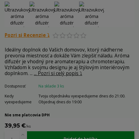
Pozri si Recenzie ⤵️
Ideálny doplnok do Vašich domovov, ktorý nádherne
prevonia miestnosť a dokáže Vám zlepšiť náladu. Aróma
difuzér je vhodný pre aromaterapiu a chromoterapiu.
Vzhľadom k svojmu designu je aj štýlovým interiérovým
doplnkom. ...
... Pozri si celý popis ⤵️
Dostupnosť
Na sklade 3 ks
Kedy
Tvoju objednávku vyexpedujeme dnes do 21:00.
vyexpedujeme
Objednaj dnes do 19:00
Nie sme platcovia DPH
39,95 €
/
ks
Pridať do košíka