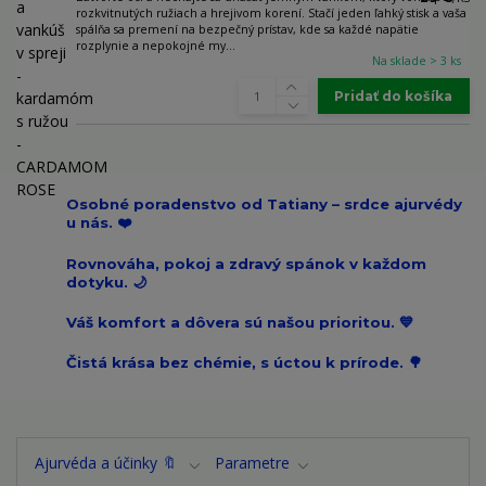
rozkvitnutých ružiach a hrejivom korení. Stačí jeden ľahký stisk a vaša
spálňa sa premení na bezpečný prístav, kde sa každé napätie
rozplynie a nepokojné my...
Na sklade > 3 ks
Pridať do košíka
Osobné poradenstvo od Tatiany – srdce ajurvédy
u nás. ❤️
Rovnováha, pokoj a zdravý spánok v každom
dotyku. 🌙
Váš komfort a dôvera sú našou prioritou. 💙
Čistá krása bez chémie, s úctou k prírode. 🌳
Ajurvéda a účinky 🔖
Parametre