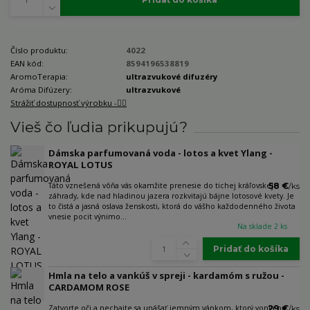
Číslo produktu:
4022
EAN kód:
8594196538819
AromoTerapia:
ultrazvukové difuzéry
Aróma Difúzery:
ultrazvukové
Strážiť dostupnosť výrobku -🐕‍🦺
Vieš čo ľudia prikupujú?
Dámska parfumovaná voda - lotos a kvet Ylang -
ROYAL LOTUS
Táto vznešená vôňa vás okamžite prenesie do tichej kráľovskej
58 €
/
ks
záhrady, kde nad hladinou jazera rozkvitajú bájne lotosové kvety. Je
to čistá a jasná oslava ženskosti, ktorá do vášho každodenného života
vnesie pocit výnimo...
Na sklade 2 ks
Pridať do košíka
Hmla na telo a vankúš v spreji - kardamóm s ružou -
CARDAMOM ROSE
Zatvorte oči a nechajte sa unášať jemným vánkom, ktorý vonia po
29 €
/
ks