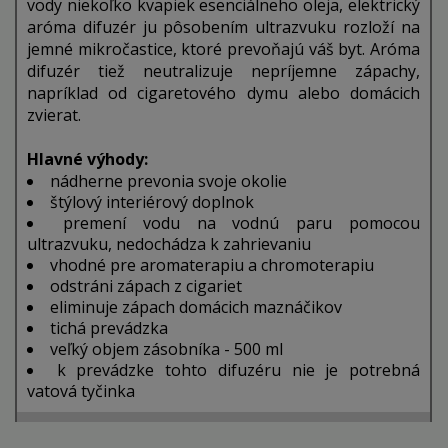
vody niekoľko kvapiek esenciálneho oleja, elektrický
aróma difuzér ju pôsobením ultrazvuku rozloží na
jemné mikročastice, ktoré prevoňajú váš byt. Aróma
difuzér tiež neutralizuje nepríjemne zápachy,
napríklad od cigaretového dymu alebo domácich
zvierat.
Hlavné výhody:
nádherne prevonia svoje okolie
štýlový interiérový doplnok
premení vodu na vodnú paru pomocou
ultrazvuku, nedochádza k zahrievaniu
vhodné pre aromaterapiu a chromoterapiu
odstráni zápach z cigariet
eliminuje zápach domácich maznáčikov
tichá prevádzka
veľký objem zásobníka - 500 ml
k prevádzke tohto difuzéru nie je potrebná
vatová tyčinka