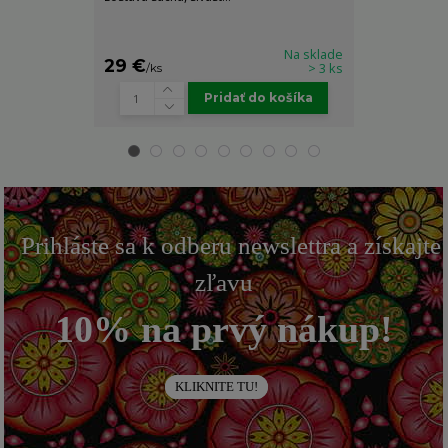
Na sklade
29 €
25 €
> 3 ks
/
ks
/
ks
Pridať do košíka
Prihláste sa k odberu newslettra a získajte
zľavu
10% na prvý nákup!
KLIKNITE TU!