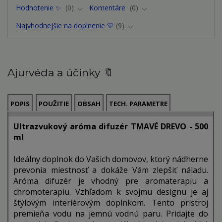
Hodnotenie ✨
0
Komentáre
0
Najvhodnejšie na doplnenie 💛
9
Ajurvéda a účinky 🔖
POPIS
POUŽITIE
OBSAH
TECH. PARAMETRE
Ultrazvukový aróma difuzér TMAVÉ DREVO - 500
ml
Ideálny doplnok do Vašich domovov, ktorý nádherne
prevonia miestnosť a dokáže Vám zlepšiť náladu.
Aróma difuzér je vhodný pre aromaterapiu a
chromoterapiu. Vzhľadom k svojmu designu je aj
štýlovým interiérovým doplnkom. Tento prístroj
premieňa vodu na jemnú vodnú paru. Pridajte do