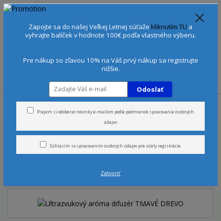
Spoznajte sa:
Urobte si Dóša test
alebo
Diagnostiku pleti
Zapojte sa do našej Veľkej Letnej súťaže
kliknutím TU
a
+421 905 378 103
(Po-Ne, 9-21 hod.)
EUR
vyhrajte balíček v hodnote 100€ podľa vlastného výberu.
0
0 €
Pre nákup so zľavou 10% na Váš prvý nákup sa registrujte
nižšie.
Menu
Odoslať
Úvod
Aromaterapia
Aroma doplnky
Ultrazvukový aróma difuzér
TMAVÉ DREVO
Prajem si odoberať novinky e-mailom podľa
podmienok spracovania osobných
údajov
.
Ultrazvukový aróma difuzér
Súhlasím so
spracovaním osobných údajov
pre účely registrácie.
TMAVÉ DREVO
Zatvoriť