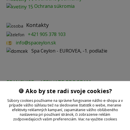
Ochrana súkromia
Kontakty
+421 905 378 103
info@spaceylon.sk
Spa Ceylon - EUROVEA, -1. podlažie
FRANCHISE
AFFILIATE PROGRAM
🍪 Ako by ste radi svoje cookies?
Prijímame online platby:
Súbory cookies používame na správne fungovanie nášho e-shopu a v
prípade vášho súhlasu tiež na sledovanie štatistík o webe, meranie
efektivity reklamných kampaní, zapamätanie vášho obľúbeného
nastavenia pri používaní stránok, či zobrazenie reklám
zodpovedajúcich vašim preferenciám.
Viac na využitie cookies