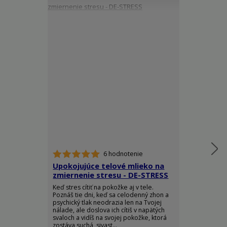
6 hodnotenie
Upokojujúce telové mlieko na
Telový spre
zmiernenie stresu - DE-STRESS
Ylang - RO
Keď stres cítiť na pokožke aj v tele.
Doprajte si do
Poznáš tie dni, keď sa celodenný zhon a
elegancie a z
psychický tlak neodrazia len na Tvojej
arómy, ktorá 
nálade, ale doslova ich cítiš v napätých
pocit absolútn
svaloch a vidíš na svojej pokožke, ktorá
sily. Luxusný t
zostáva suchá, sivast...
Body Spray je s