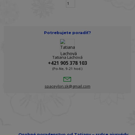
strana
z 1
Potrebujete poradiť?
Tatiana Lachová
+421 905 378 103
(Po-Ne, 9-21 hod.)
spaceylon.sk@gmail.com
Osobné poradenstvo od Tatiany – srdce ajurvédy