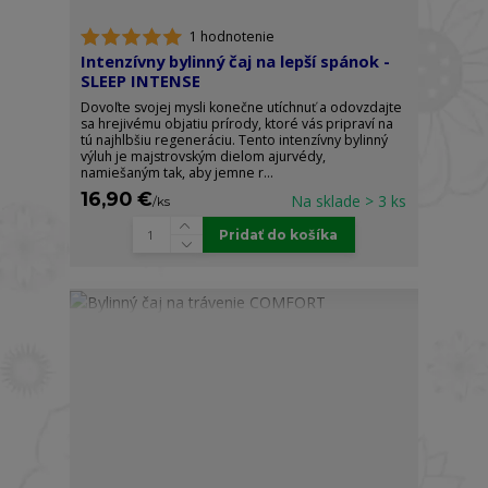
1 hodnotenie
Intenzívny bylinný čaj na lepší spánok -
SLEEP INTENSE
Dovoľte svojej mysli konečne utíchnuť a odovzdajte
sa hrejivému objatiu prírody, ktoré vás pripraví na
tú najhlbšiu regeneráciu. Tento intenzívny bylinný
výluh je majstrovským dielom ajurvédy,
namiešaným tak, aby jemne r...
16,90 €
Na sklade > 3 ks
/
ks
Pridať do košíka