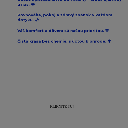
u nás. ❤️
Rovnováha, pokoj a zdravý spánok v každom
dotyku. 🌙
Váš komfort a dôvera sú našou prioritou. 💙
Čistá krása bez chémie, s úctou k prírode. 🌳
Prihláste sa k odberu newslettra a získajte
zľavu
10% na prvý nákup!
KLIKNITE TU!