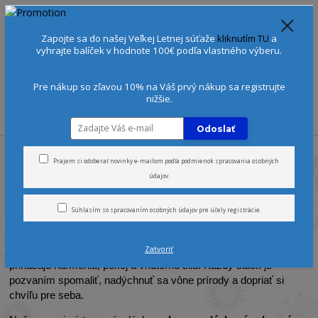
Spoznajte sa:
Urobte si Dóša test
alebo
Diagnostiku pleti
Zapojte sa do našej Veľkej Letnej súťaže
kliknutím TU
a
+421 905 378 103
(Po-Ne, 9-21 hod.)
EUR
vyhrajte balíček v hodnote 100€ podľa vlastného výberu.
0
0 €
Pre nákup so zľavou 10% na Váš prvý nákup sa registrujte
nižšie.
Menu
Odoslať
Úvod
Čaje
Prajem si odoberať novinky e-mailom podľa
podmienok spracovania osobných
údajov
.
Ajurvédske čaje a bylinné
Súhlasím so
spracovaním osobných údajov
pre účely registrácie.
zmesi
Zatvoriť
Ponor sa do sveta
ajurvédskych čajov
a bylinných zmesí, ktoré
prinášajú harmóniu, pokoj a vnútornú silu. Každý šálok je
pozvaním spomaliť, nadýchnuť sa vône prírody a dopriať si
chvíľu pre seba.