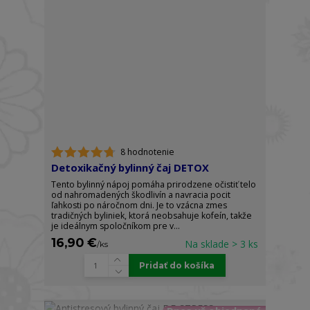
8 hodnotenie
Detoxikačný bylinný čaj DETOX
Tento bylinný nápoj pomáha prirodzene očistiť telo
od nahromadených škodlivín a navracia pocit
ľahkosti po náročnom dni. Je to vzácna zmes
tradičných byliniek, ktorá neobsahuje kofeín, takže
je ideálnym spoločníkom pre v...
16,90 €
Na sklade > 3 ks
/
ks
Pridať do košíka