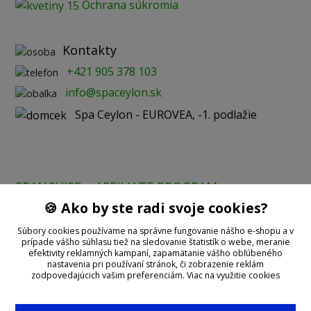
Ochrana súkromia
Kontakty
+421 905 378 103
info@spaceylon.sk
Spa Ceylon - EUROVEA, -1. podlažie
FRANCHISE
AFFILIATE PROGRAM
🍪 Ako by ste radi svoje cookies?
Prijímame online platby:
Súbory cookies používame na správne fungovanie nášho e-shopu a v
prípade vášho súhlasu tiež na sledovanie štatistík o webe, meranie
efektivity reklamných kampaní, zapamätanie vášho obľúbeného
nastavenia pri používaní stránok, či zobrazenie reklám
zodpovedajúcich vašim preferenciám.
Viac na využitie cookies