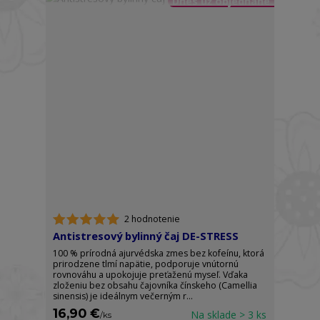
Dnes už objednané
2 hodnotenie
Antistresový bylinný čaj DE-STRESS
100 % prírodná ajurvédska zmes bez kofeínu, ktorá
prirodzene tlmí napätie, podporuje vnútornú
rovnováhu a upokojuje preťaženú myseľ. Vďaka
zloženiu bez obsahu čajovníka čínskeho (Camellia
sinensis) je ideálnym večerným r...
16,90 €
Na sklade > 3 ks
/
ks