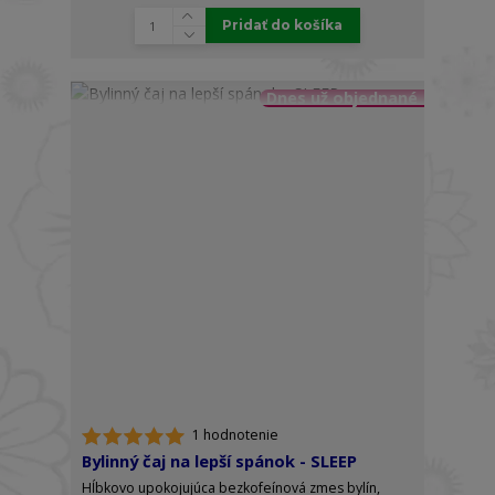
Pridať do košíka
Dnes už objednané
1 hodnotenie
Bylinný čaj na lepší spánok - SLEEP
Hĺbkovo upokojujúca bezkofeínová zmes bylín,