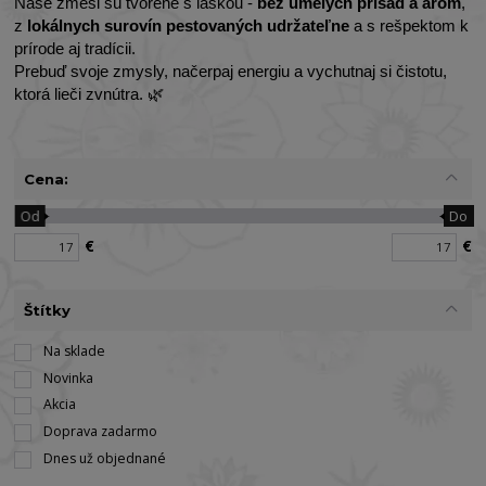
Naše zmesi sú tvorené s láskou -
bez umelých prísad a aróm
,
z
lokálnych surovín pestovaných udržateľne
a s rešpektom k
prírode aj tradícii.
Prebuď svoje zmysly, načerpaj energiu a vychutnaj si čistotu,
ktorá lieči zvnútra. 🌿
Cena:
Od
Do
€
€
Štítky
Na sklade
Novinka
Akcia
Doprava zadarmo
Dnes už objednané