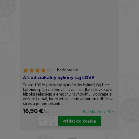
1 hodnotenie
Afrodiziakálny bylinný čaj LOVE
Tento 100 % prírodný ajurvédsky bylinný čaj bez
kofeínu spája citrónovú trávu a sladké drievko pre
hlbokú relaxáciu a emočnú rovnováhu. Doprajte si
večerný rituál, ktorý vďaka antioxidantom odbúrava
stres a jemne pikantn...
16,90 €
Na sklade > 3 ks
/
ks
Pridať do košíka