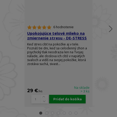
6 hodnotenie
Upokojujúce telové mlieko na
Mlieko na r
zmiernenie stresu - DE-STRESS
kardamóm s
CARDAMOM
Keď stres cítiť na pokožke aj v tele.
Poznáš tie dni, keď sa celodenný zhon a
Zahaľte svoje 
psychický tlak neodrazia len na Tvojej
luxusu a radost
nálade, ale doslova ich cítiš v napätých
CARDAMOM RO
svaloch a vidíš na svojej pokožke, ktorá
spojením kráľo
zostáva suchá, sivast...
vzácneho cej
ľahké hydratač
Na sklade
29 €
32 €
> 3 ks
/
ks
/
ks
Pridať do košíka