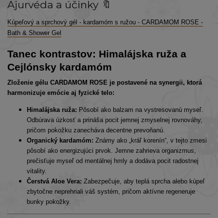
Ajurvéda a účinky 🔖
Kúpeľový a sprchový gél - kardamóm s ružou - CARDAMOM ROSE -
Bath & Shower Gel
Tanec kontrastov: Himalájska ruža a
Cejlónsky kardamóm
Zloženie gélu CARDAMOM ROSE je postavené na synergii, ktorá
harmonizuje emócie aj fyzické telo:
Himalájska ruža:
Pôsobí ako balzam na vystresovanú myseľ.
Odbúrava úzkosť a prináša pocit jemnej zmyselnej rovnováhy,
pričom pokožku zanecháva decentne prevoňanú.
Organický kardamóm:
Známy ako „kráľ korenín“, v tejto zmesi
pôsobí ako energizujúci prvok. Jemne zahrieva organizmus,
prečisťuje myseľ od mentálnej hmly a dodáva pocit radostnej
vitality.
Čerstvá Aloe Vera:
Zabezpečuje, aby teplá sprcha alebo kúpeľ
zbytočne neprehriali váš systém, pričom aktívne regeneruje
bunky pokožky.