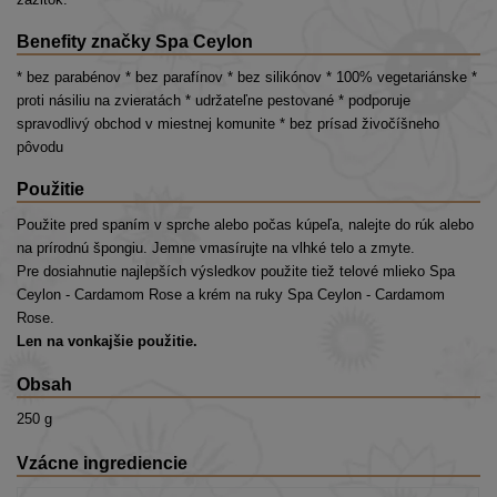
Benefity značky Spa Ceylon
* bez parabénov * bez parafínov * bez silikónov * 100% vegetariánske *
proti násiliu na zvieratách * udržateľne pestované * podporuje
spravodlivý obchod v miestnej komunite * bez prísad živočíšneho
pôvodu
Použitie
Použite pred spaním v sprche alebo počas kúpeľa, nalejte do rúk alebo
na prírodnú špongiu. Jemne vmasírujte na vlhké telo a zmyte.
Pre dosiahnutie najlepších výsledkov použite tiež telové mlieko Spa
Ceylon - Cardamom Rose a krém na ruky Spa Ceylon - Cardamom
Rose.
Len na vonkajšie použitie.
Obsah
250 g
Vzácne ingrediencie