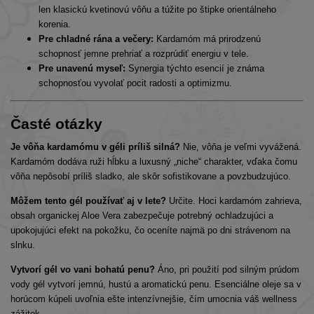
len klasickú kvetinovú vôňu a túžite po štipke orientálneho
korenia.
Pre chladné rána a večery:
Kardamóm má prirodzenú
schopnosť jemne prehriať a rozprúdiť energiu v tele.
Pre unavenú myseľ:
Synergia týchto esencií je známa
schopnosťou vyvolať pocit radosti a optimizmu.
Časté otázky
Je vôňa kardamómu v géli príliš silná?
Nie, vôňa je veľmi vyvážená.
Kardamóm dodáva ruži hĺbku a luxusný „niche“ charakter, vďaka čomu
vôňa nepôsobí príliš sladko, ale skôr sofistikovane a povzbudzujúco.
Môžem tento gél používať aj v lete?
Určite. Hoci kardamóm zahrieva,
obsah organickej Aloe Vera zabezpečuje potrebný ochladzujúci a
upokojujúci efekt na pokožku, čo oceníte najmä po dni strávenom na
slnku.
Vytvorí gél vo vani bohatú penu?
Áno, pri použití pod silným prúdom
vody gél vytvorí jemnú, hustú a aromatickú penu. Esenciálne oleje sa v
horúcom kúpeli uvoľnia ešte intenzívnejšie, čím umocnia váš wellness
zážitok.