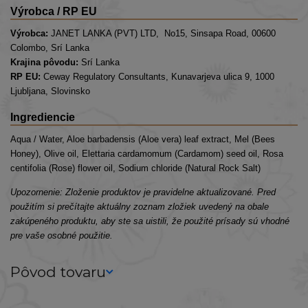
Výrobca / RP EU
Výrobca:
JANET LANKA (PVT) LTD, No15, Sinsapa Road, 00600
Colombo, Srí Lanka
Krajina pôvodu:
Srí Lanka
RP EU:
Ceway Regulatory Consultants, Kunavarjeva ulica 9, 1000
Ljubljana, Slovinsko
Ingrediencie
Aqua / Water, Aloe barbadensis (Aloe vera) leaf extract, Mel (Bees
Honey), Olive oil, Elettaria cardamomum (Cardamom) seed oil, Rosa
centifolia (Rose) flower oil, Sodium chloride (Natural Rock Salt)
Upozornenie: Zloženie produktov je pravidelne aktualizované. Pred
použitím si prečítajte aktuálny zoznam zložiek uvedený na obale
zakúpeného produktu, aby ste sa uistili, že použité prísady sú vhodné
pre vaše osobné použitie.
Pôvod tovaru