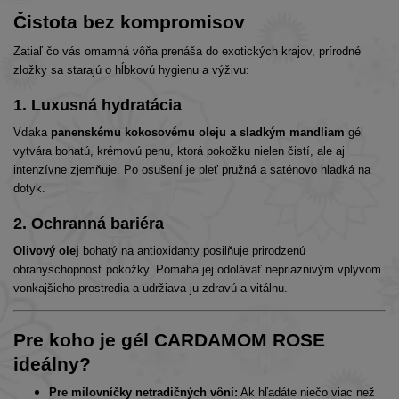
Čistota bez kompromisov
Zatiaľ čo vás omamná vôňa prenáša do exotických krajov, prírodné
zložky sa starajú o hĺbkovú hygienu a výživu:
1. Luxusná hydratácia
Vďaka
panenskému kokosovému oleju a sladkým mandliam
gél
vytvára bohatú, krémovú penu, ktorá pokožku nielen čistí, ale aj
intenzívne zjemňuje. Po osušení je pleť pružná a saténovo hladká na
dotyk.
2. Ochranná bariéra
Olivový olej
bohatý na antioxidanty posilňuje prirodzenú
obranyschopnosť pokožky. Pomáha jej odolávať nepriaznivým vplyvom
vonkajšieho prostredia a udržiava ju zdravú a vitálnu.
Pre koho je gél CARDAMOM ROSE
ideálny?
Pre milovníčky netradičných vôní:
Ak hľadáte niečo viac než