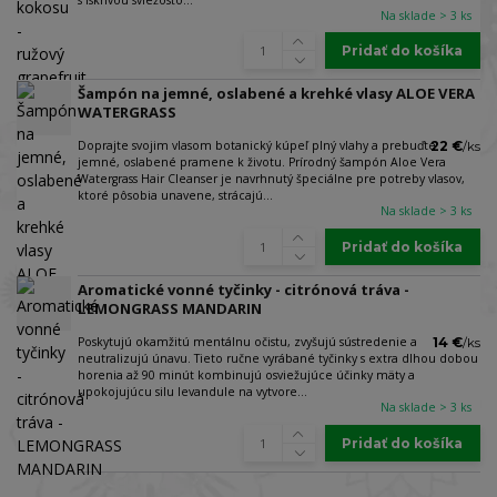
Na sklade > 3 ks
Pridať do košíka
Šampón na jemné, oslabené a krehké vlasy ALOE VERA
WATERGRASS
Doprajte svojim vlasom botanický kúpeľ plný vlahy a prebuďte
22 €
/
ks
jemné, oslabené pramene k životu. Prírodný šampón Aloe Vera
Watergrass Hair Cleanser je navrhnutý špeciálne pre potreby vlasov,
ktoré pôsobia unavene, strácajú...
Na sklade > 3 ks
Pridať do košíka
Aromatické vonné tyčinky - citrónová tráva -
LEMONGRASS MANDARIN
Poskytujú okamžitú mentálnu očistu, zvyšujú sústredenie a
14 €
/
ks
neutralizujú únavu. Tieto ručne vyrábané tyčinky s extra dlhou dobou
horenia až 90 minút kombinujú osviežujúce účinky mäty a
upokojujúcu silu levandule na vytvore...
Na sklade > 3 ks
Pridať do košíka