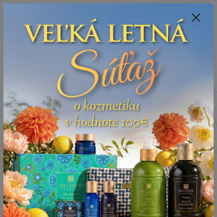
Spoznajte sa:
Urobte si Dóša test
alebo
Diagnostiku pleti
+421 905 378 103
(Po-Ne, 9-21 hod.)
EUR
0
0 €
Menu
Úvod
Telo
Kúpeľové a sprchovacie gély
Kúpeľový a sprchový gél -
kardamóm s ružou - CARDAMOM ROSE
Kúpeľový a sprchový gél -
kardamóm s ružou -
CARDAMOM ROSE