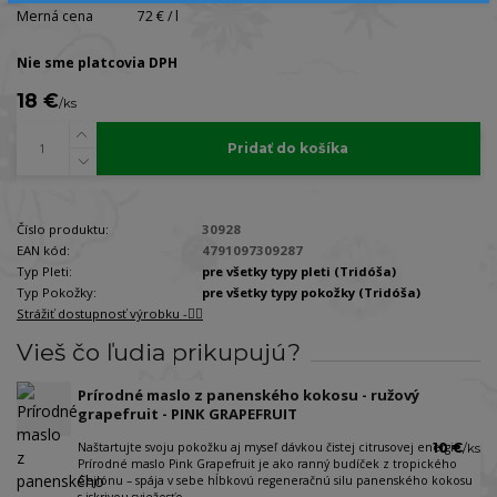
Merná cena
72 € / l
Nie sme platcovia DPH
18 €
/
ks
Pridať do košíka
Číslo produktu:
30928
EAN kód:
4791097309287
Typ Pleti:
pre všetky typy pleti (Tridóša)
Typ Pokožky:
pre všetky typy pokožky (Tridóša)
Strážiť dostupnosť výrobku -🐕‍🦺
Vieš čo ľudia prikupujú?
Prírodné maslo z panenského kokosu - ružový
grapefruit - PINK GRAPEFRUIT
Naštartujte svoju pokožku aj myseľ dávkou čistej citrusovej energie.
10 €
/
ks
Prírodné maslo Pink Grapefruit je ako ranný budíček z tropického
Cejlónu – spája v sebe hĺbkovú regeneračnú silu panenského kokosu
s iskrivou sviežosťo...