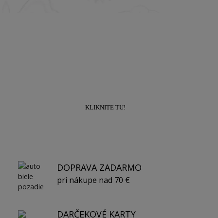
Prihláste sa k odberu newslettra a získajte
zľavu
10% na prvý nákup!
KLIKNITE TU!
DOPRAVA ZADARMO
pri nákupe nad 70 €
DARČEKOVÉ KARTY