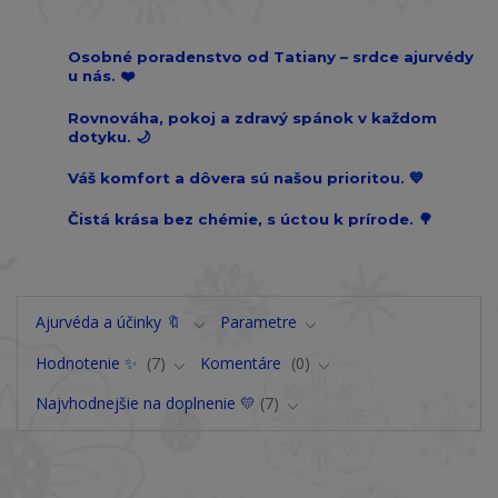
Osobné poradenstvo od Tatiany – srdce ajurvédy
u nás. ❤️
Rovnováha, pokoj a zdravý spánok v každom
dotyku. 🌙
Váš komfort a dôvera sú našou prioritou. 💙
Čistá krása bez chémie, s úctou k prírode. 🌳
Ajurvéda a účinky 🔖
Parametre
Hodnotenie ✨
7
Komentáre
0
Najvhodnejšie na doplnenie 💛
7