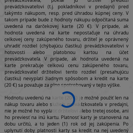
prevádzkovateľa, pokiaľ ju držiteľ predloží
prevádzkovateľovi (t.j. pokladníkovi v predajni) pred
takýmto nákupom, resp. pred úhradou kúpnej ceny. V
takom prípade bude z hodnoty nákupu odpočítaná suma
uvedená na darčekovej karte (20 €). V prípade, ak
hodnota uvedená na karte nepostačuje na úhradu
celkovej ceny zakúpeného tovaru, držiteľ je oprávnený
uhradiť rozdiel (chýbajúcu čiastku) prevádzkovateľovi v
hotovosti alebo platobnou kartou na účet
prevádzkovateľa. V prípade, ak hodnota uvedená na
karte prekračuje celkovú cenu zakúpeného tovaru,
prevádzkovateľ držiteľovi tento rozdiel (presahujúcu
čiastku) nevyplatí žiadnym spôsobom a kredit na karte
(20 €) sa považuje za plne spotrebovaný v tejto výške.
Hodnotu uvedenú na karte (20 €) je možné použiť len na
nákup tovaru alebo služieb prevádzkovateľa v predajni,
nie je možné ho vyplatiť držiteľovi alebo tretej osobe, ani
ho previesť na inú kartu. Platnosť karty je stanovená na
dobu určitú, a to jeden (1) rok od jej zakúpenia. Po
uplynutí doby platnosti karty sa kredit na nej uvedený