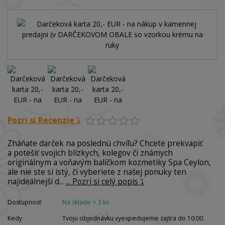
Pozri si Recenzie ⤵️
Zháňate darček na poslednú chvíľu? Chcete prekvapiť
a potešiť svojich blízkych, kolegov či známych
originálnym a voňavým balíčkom kozmetiky Spa Ceylon,
ale nie ste si istý, či vyberiete z našej ponuky ten
najideálnejší d...
... Pozri si celý popis ⤵️
Dostupnosť
Na sklade > 3 ks
Kedy
Tvoju objednávku vyexpedujeme zajtra do 10:00.