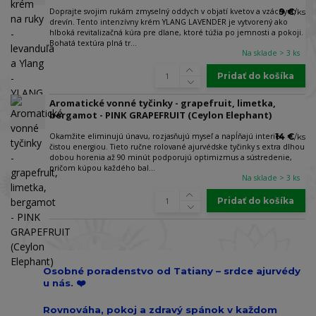
Doprajte svojim rukám zmyselný oddych v objatí kvetov a vzácnych
9 €
/
ks
drevín. Tento intenzívny krém YLANG LAVENDER je vytvorený ako
hlboká revitalizačná kúra pre dlane, ktoré túžia po jemnosti a pokoji.
Bohatá textúra plná tr...
Na sklade > 3 ks
Pridať do košíka
Aromatické vonné tyčinky - grapefruit, limetka,
bergamot - PINK GRAPEFRUIT (Ceylon Elephant)
Okamžite eliminujú únavu, rozjasňujú myseľ a napĺňajú interiér
14 €
/
ks
čistou energiou. Tieto ručne rolované ajurvédske tyčinky s extra dlhou
dobou horenia až 90 minút podporujú optimizmus a sústredenie,
pričom kúpou každého bal...
Na sklade > 3 ks
Pridať do košíka
Osobné poradenstvo od Tatiany – srdce ajurvédy
u nás. ❤️
Rovnováha, pokoj a zdravý spánok v každom