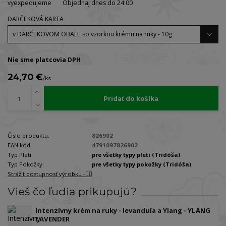
vyexpedujeme
Objednaj dnes do 24:00
DARČEKOVÁ KARTA
Nie sme platcovia DPH
24,70 €
/
ks
Pridať do košíka
Číslo produktu:
826902
EAN kód:
4791097826902
Typ Pleti:
pre všetky typy pleti (Tridóša)
Typ Pokožky:
pre všetky typy pokožky (Tridóša)
Strážiť dostupnosť výrobku -🐕‍🦺
Vieš čo ľudia prikupujú?
Intenzívny krém na ruky - levanduľa a Ylang - YLANG
LAVENDER