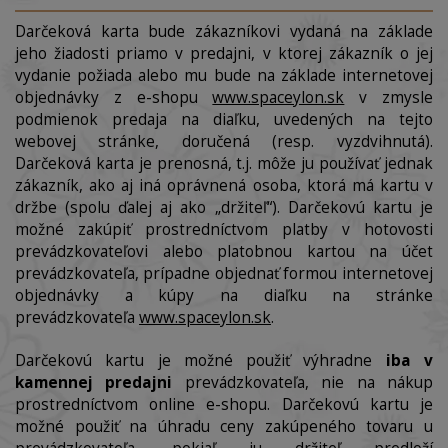
Darčeková karta bude zákazníkovi vydaná na základe
jeho žiadosti priamo v predajni, v ktorej zákazník o jej
vydanie požiada alebo mu bude na základe internetovej
objednávky z e-shopu
www.spaceylon.sk
v zmysle
podmienok predaja na diaľku, uvedených na tejto
webovej stránke, doručená (resp. vyzdvihnutá).
Darčeková karta je prenosná, t.j. môže ju používať jednak
zákazník, ako aj iná oprávnená osoba, ktorá má kartu v
držbe (spolu ďalej aj ako „držiteľ“). Darčekovú kartu je
možné zakúpiť prostredníctvom platby v hotovosti
prevádzkovateľovi alebo platobnou kartou na účet
prevádzkovateľa, prípadne objednať formou internetovej
objednávky a kúpy na diaľku na stránke
prevádzkovateľa
www.spaceylon.sk
.
Darčekovú kartu je možné použiť výhradne
iba v
kamennej predajni
prevádzkovateľa, nie na nákup
prostredníctvom online e-shopu. Darčekovú kartu je
možné použiť na úhradu ceny zakúpeného tovaru u