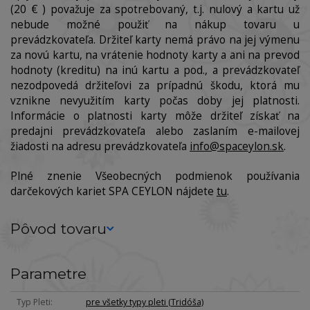
(20 € ) považuje za spotrebovaný, t.j. nulový a kartu už
nebude možné použiť na nákup tovaru u
prevádzkovateľa. Držiteľ karty nemá právo na jej výmenu
za novú kartu, na vrátenie hodnoty karty a ani na prevod
hodnoty (kreditu) na inú kartu a pod., a prevádzkovateľ
nezodpovedá držiteľovi za prípadnú škodu, ktorá mu
vznikne nevyužitím karty počas doby jej platnosti.
Informácie o platnosti karty môže držiteľ získať na
predajni prevádzkovateľa alebo zaslaním e-mailovej
žiadosti na adresu prevádzkovateľa
info@spaceylon.sk
.
Plné znenie Všeobecných podmienok používania
darčekových kariet SPA CEYLON nájdete
tu
.
Pôvod tovaru
Parametre
Typ Pleti
pre všetky typy pleti (Tridóša)