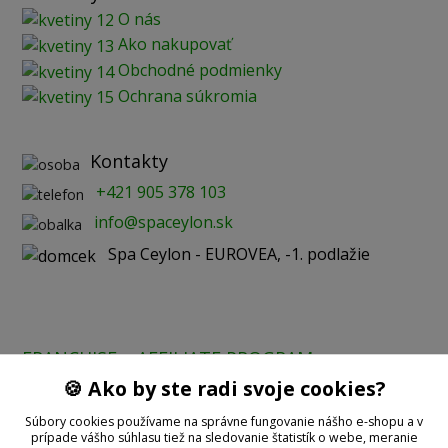
O nás
Ako nakupovať
Obchodné podmienky
Ochrana súkromia
Kontakty
+421 905 378 103
info@spaceylon.sk
Spa Ceylon - EUROVEA, -1. podlažie
FRANCHISE
AFFILIATE PROGRAM
🍪 Ako by ste radi svoje cookies?
Prijímame online platby:
Súbory cookies používame na správne fungovanie nášho e-shopu a v
prípade vášho súhlasu tiež na sledovanie štatistík o webe, meranie