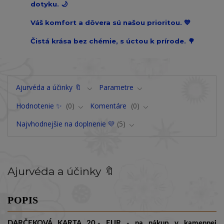
dotyku. 🌙
Váš komfort a dôvera sú našou prioritou. 💙
Čistá krása bez chémie, s úctou k prírode. 🌳
Ajurvéda a účinky 🔖
Parametre
Hodnotenie ✨
0
Komentáre
0
Najvhodnejšie na doplnenie 💛
5
Ajurvéda a účinky 🔖
POPIS
DARČEKOVÁ KARTA 20,- EUR - na nákup v kamennej