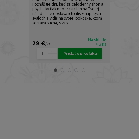
Poznáš tie dni, keď sa celodenný zhon a
elegancie a z
psychický tlak neodrazia len na Tvojej
arómy, ktorá 
nálade, ale doslova ich cítiš v napätých
pocit absolútn
svaloch a vidíš na svojej pokožke, ktorá
sily. Luxusný t
zostáva suchá, sivast...
Body Spray je s
Na sklade
29 €
22 €
> 3 ks
/
ks
/
ks
Pridať do košíka
Prihláste sa k odberu newslettra a získajte
zľavu
10% na prvý nákup!