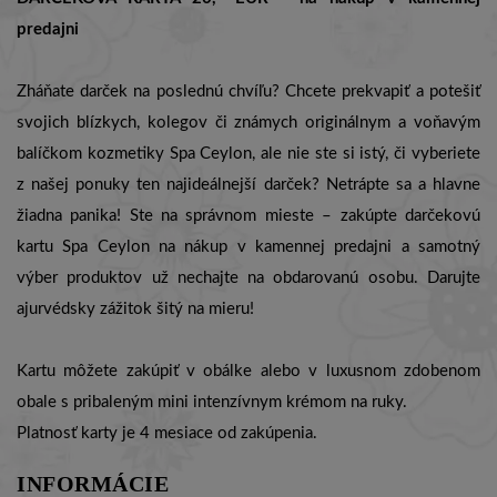
predajni
Zháňate darček na poslednú chvíľu? Chcete prekvapiť a potešiť
svojich blízkych, kolegov či známych originálnym a voňavým
balíčkom kozmetiky Spa Ceylon, ale nie ste si istý, či vyberiete
z našej ponuky ten najideálnejší darček? Netrápte sa a hlavne
žiadna panika! Ste na správnom mieste – zakúpte darčekovú
kartu Spa Ceylon na nákup v kamennej predajni a samotný
výber produktov už nechajte na obdarovanú osobu. Darujte
ajurvédsky zážitok šitý na mieru!
Kartu môžete zakúpiť v obálke alebo v luxusnom zdobenom
obale s pribaleným mini intenzívnym krémom na ruky.
Platnosť karty je 4 mesiace od zakúpenia.
INFORMÁCIE