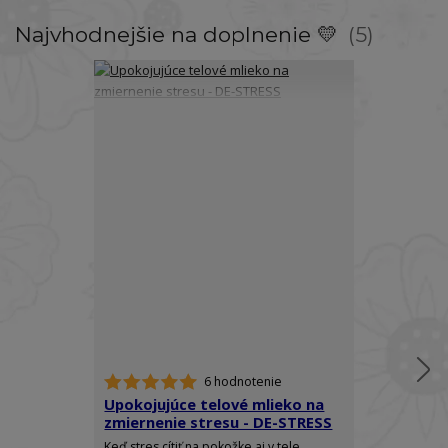
Najvhodnejšie na doplnenie 💛
5
6 hodnotenie
Upokojujúce telové mlieko na
Telový spre
zmiernenie stresu - DE-STRESS
Ylang - RO
Keď stres cítiť na pokožke aj v tele.
Doprajte si do