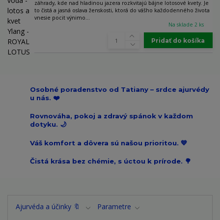
záhrady, kde nad hladinou jazera rozkvitajú bájne lotosové kvety. Je
to čistá a jasná oslava ženskosti, ktorá do vášho každodenného života
vnesie pocit výnimo...
Na sklade 2 ks
Pridať do košíka
Osobné poradenstvo od Tatiany – srdce ajurvédy
u nás. ❤️
Rovnováha, pokoj a zdravý spánok v každom
dotyku. 🌙
Váš komfort a dôvera sú našou prioritou. 💙
Čistá krása bez chémie, s úctou k prírode. 🌳
Ajurvéda a účinky 🔖
Parametre