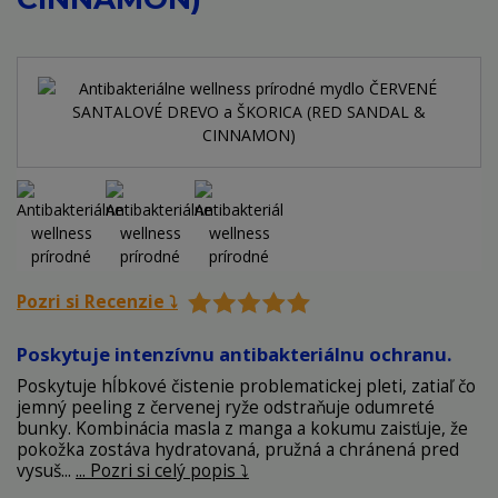
Pozri si Recenzie ⤵️
Poskytuje intenzívnu antibakteriálnu ochranu.
Poskytuje hĺbkové čistenie problematickej pleti, zatiaľ čo
jemný peeling z červenej ryže odstraňuje odumreté
bunky. Kombinácia masla z manga a kokumu zaisťuje, že
pokožka zostáva hydratovaná, pružná a chránená pred
vysuš...
... Pozri si celý popis ⤵️