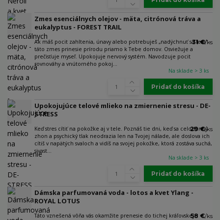
Zmes esenciálnych olejov - mäta, citrónová tráva a
eukalyptus - FOREST TRAIL
Ak máš pocit zahltenia, únavy alebo potrebuješ „nadýchnuť sa lesa“ -
31 €
/
ks
táto zmes prinesie prírodu priamo k Tebe domov. Osviežuje a
prečisťuje myseľ. Upokojuje nervový systém. Navodzuje pocit
rovnováhy a vnútorného pokoj...
Na sklade > 3 ks
Pridať do košíka
Upokojujúce telové mlieko na zmiernenie stresu - DE-
STRESS
Keď stres cítiť na pokožke aj v tele. Poznáš tie dni, keď sa celodenný
29 €
/
ks
zhon a psychický tlak neodrazia len na Tvojej nálade, ale doslova ich
cítiš v napätých svaloch a vidíš na svojej pokožke, ktorá zostáva suchá,
sivast...
Na sklade > 3 ks
Pridať do košíka
Dámska parfumovaná voda - lotos a kvet Ylang -
ROYAL LOTUS
Táto vznešená vôňa vás okamžite prenesie do tichej kráľovskej
58 €
/
ks