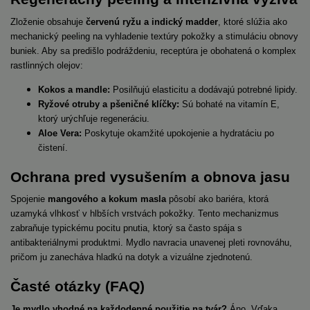
Zloženie obsahuje
červenú ryžu a indický madder
, ktoré slúžia ako
mechanický peeling na vyhladenie textúry pokožky a stimuláciu obnovy
buniek. Aby sa predišlo podráždeniu, receptúra je obohatená o komplex
rastlinných olejov:
Kokos a mandle:
Posilňujú elasticitu a dodávajú potrebné lipidy.
Ryžové otruby a pšeničné klíčky:
Sú bohaté na vitamín E,
ktorý urýchľuje regeneráciu.
Aloe Vera:
Poskytuje okamžité upokojenie a hydratáciu po
čistení.
Ochrana pred vysušením a obnova jasu
Spojenie
mangového a kokum masla
pôsobí ako bariéra, ktorá
uzamyká vlhkosť v hlbších vrstvách pokožky. Tento mechanizmus
zabraňuje typickému pocitu pnutia, ktorý sa často spája s
antibakteriálnymi produktmi. Mydlo navracia unavenej pleti rovnováhu,
pričom ju zanecháva hladkú na dotyk a vizuálne zjednotenú.
Časté otázky (FAQ)
Je mydlo vhodné na každodenné použitie na tvár?
Áno. Vďaka