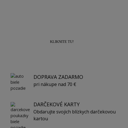
Prihláste sa k odberu newslettra a získajte
zľavu
10% na prvý nákup!
KLIKNITE TU!
DOPRAVA ZADARMO
pri nákupe nad 70 €
DARČEKOVÉ KARTY
Obdarujte svojich blízkych darčekovou
kartou