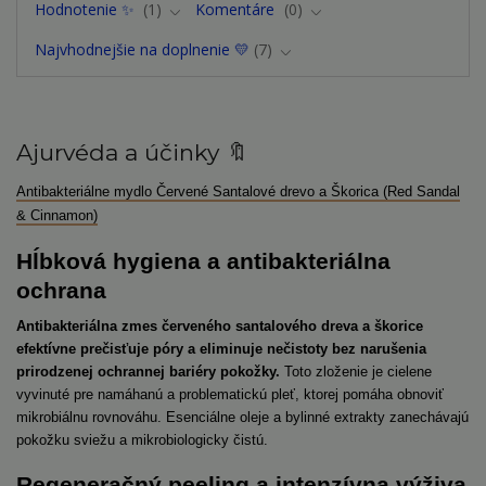
Hodnotenie ✨
1
Komentáre
0
Najvhodnejšie na doplnenie 💛
7
Ajurvéda a účinky 🔖
Antibakteriálne mydlo Červené Santalové drevo a Škorica (Red Sandal
& Cinnamon)
Hĺbková hygiena a antibakteriálna
ochrana
Antibakteriálna zmes červeného santalového dreva a škorice
efektívne prečisťuje póry a eliminuje nečistoty bez narušenia
prirodzenej ochrannej bariéry pokožky.
Toto zloženie je cielene
vyvinuté pre namáhanú a problematickú pleť, ktorej pomáha obnoviť
mikrobiálnu rovnováhu. Esenciálne oleje a bylinné extrakty zanechávajú
pokožku sviežu a mikrobiologicky čistú.
Regeneračný peeling a intenzívna výživa