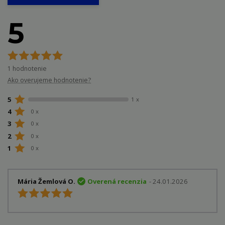
5
1 hodnotenie
Ako overujeme hodnotenie?
5
1 x
4
0 x
3
0 x
2
0 x
1
0 x
Mária Žemlová O.
Overená recenzia
- 24.01.2026