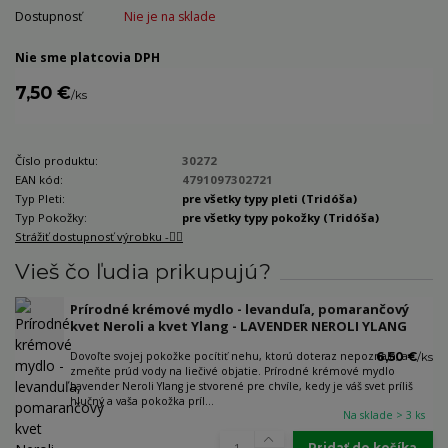
Dostupnosť
Nie je na sklade
Nie sme platcovia DPH
7,50 €
/
ks
Číslo produktu:
30272
EAN kód:
4791097302721
Typ Pleti:
pre všetky typy pleti (Tridóša)
Typ Pokožky:
pre všetky typy pokožky (Tridóša)
Strážiť dostupnosť výrobku -🐕‍🦺
Vieš čo ľudia prikupujú?
Prírodné krémové mydlo - levanduľa, pomarančový
kvet Neroli a kvet Ylang - LAVENDER NEROLI YLANG
Dovoľte svojej pokožke pocítiť nehu, ktorú doteraz nepoznala, a
6,50 €
/
ks
zmeňte prúd vody na liečivé objatie. Prírodné krémové mydlo
Lavender Neroli Ylang je stvorené pre chvíle, kedy je váš svet príliš
hlučný a vaša pokožka príl...
Na sklade > 3 ks
Pridať do košíka