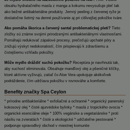
obsahu hydratačného masla z manga a kokumu nevysušuje pleť tak
ako bežné antibakteriálne produkty. Jemný peeling z červenej ryže je
dostatočne šetrný na denné používanie aj pri citlivejšej pokožke tváre.
Ako pomáha škorica a červený santal problematickej pleti?
Tieto
zložky sú známe svojimi prirodzenými antibakteriálnymi vlastnosťami.
Pomáhajú redukovať zápalové procesy, prečisťujú upchaté póry a
znižujú výskyt nedokonalostí, čím prispievajú k zdravšiemu a
čistejšiemu vzhľadu pokožky.
Môže mydlo dráždiť suchú pokožku?
Receptúra je navrhnutá tak,
aby suchosť eliminovala. Obsahuje mandľový olej a pšeničné klíčky,
ktoré aktívne vyživujú, zatiaľ čo Aloe Vera upokojuje akékoľvek
podráždenie, čím udržiava pokožku v rovnováhe a komforte.
Benefity značky Spa Ceylon
* prírodne antibakteriálne * exfoliačné a ochranné * organický panenský
kokosový olej * čisté ajurvédske bylinky * maslá z tropického ovocia *
organické esenciálne oleje * 100% vegánske a vegetariánske * proti
násiliu na zvieratách * čisté a ekologické *
udržateľne pestované *
podporuje spravodlivý obchod v miestnej komunite