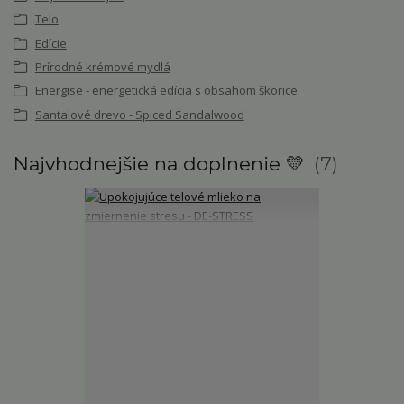
Telo
Edície
Prírodné krémové mydlá
Energise - energetická edícia s obsahom škorice
Santalové drevo - Spiced Sandalwood
Najvhodnejšie na doplnenie 💛
7