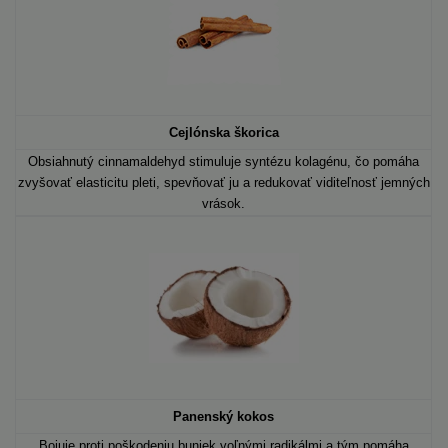
Cejlónska škorica
Obsiahnutý cinnamaldehyd stimuluje syntézu kolagénu, čo pomáha
zvyšovať elasticitu pleti, spevňovať ju a redukovať viditeľnosť jemných
vrások.
Panenský kokos
Bojuje proti poškodeniu buniek voľnými radikálmi a tým pomáha