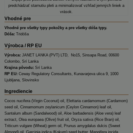
predchádzať starnutiu pleti a minimalizovať vzhľad jemných liniek a
vrások.
Vhodné pre
Vhodné pre všetky typy pokožky a pre všetky dóša typy.
Dóša:
Tridóša
Výrobca / RP EU
Výrobca:
JANET LANKA (PVT) LTD, No15, Sinsapa Road, 00600
Colombo, Srí Lanka
Krajina pôvodu:
Srí Lanka
RP EU:
Ceway Regulatory Consultants, Kunavarjeva ulica 9, 1000
Ljubljana, Slovinsko
Ingrediencie
Cocos nucifera (Virgin Coconut) oil, Elettaria cardamomum (Cardamom)
seed oil, Cinnamomum zeylanicum (Ceylon Cinnamon) leaf oil,
Santalum album (Sandalwood) oil, Aloe barbadensis (Aloe vera) leaf
extract, Olea europaea (Olive) fruit oil, Oryza sativa (Rice Bran) oil,
Triticum vulgare (Wheat) germ oil, Prunus amygdalus dulcis (Sweet
Almond) oil, Garcinia indica (Kokum) seed butter, Mangifera incida