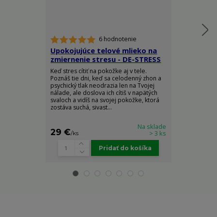
6 hodnotenie
Upokojujúce telové mlieko na
Telový spre
zmiernenie stresu - DE-STRESS
Ylang - RO
Keď stres cítiť na pokožke aj v tele.
Doprajte si do
Poznáš tie dni, keď sa celodenný zhon a
elegancie a z
psychický tlak neodrazia len na Tvojej
arómy, ktorá 
nálade, ale doslova ich cítiš v napätých
pocit absolútn
svaloch a vidíš na svojej pokožke, ktorá
sily. Luxusný t
zostáva suchá, sivast...
Body Spray je s
Na sklade
29 €
25 €
> 3 ks
/
ks
/
ks
Pridať do košíka