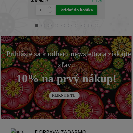
29 €
22 €
> 3 ks
/
ks
/
ks
Pridať do košíka
Prihláste sa k odberu newslettra a získajte
zľavu
10% na prvý nákup!
KLIKNITE TU!
DOPRAVA ZADARMO