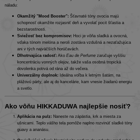
náladu:
Okamžitý "Mood Booster":
Šťavnaté tóny ovocia majú
schopnosť okamžite rozjasniť deň a vyvolať pocit šťastia a
bezstarostnosti.
Sviežosť bez kompromisov:
Hoci je vôňa sladká a ovocná,
vďaka tónom melóna a neroli zostáva vzdušná a nezaťažujúca
ani v tých najväčších horúčavách.
Dlhotrvajúca radosť:
Ako
Eau de Perfume
zaručuje vyššiu
koncentráciu vonných olejov, takže vaša osobná tropická
dovolenka potrvá od rána až do večera.
Univerzálny doplnok:
Ideálna voľba k letným šatám, na
plážovú párty, ale aj do kancelárie, kam vnesie žiadanú energiu
a svetlo.
Ako vôňu HIKKADUWA najlepšie nosiť?
Aplikácia na pulz:
Naneste na zápästia, krk a miesta za
ušnicami. Teplo vášho tela pomôže naplno rozvinúť sladké tóny
guavy a ananásu.