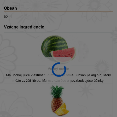
Obsah
50 ml
Vzácne ingrediencie
Vodný melón
Má upokojujúce vlastnosti, čím znižuje stres.
Obsahuje arginín, ktorý
môže zvýšiť libido.
Má osviežujúce a povzbudzujúce účinky.