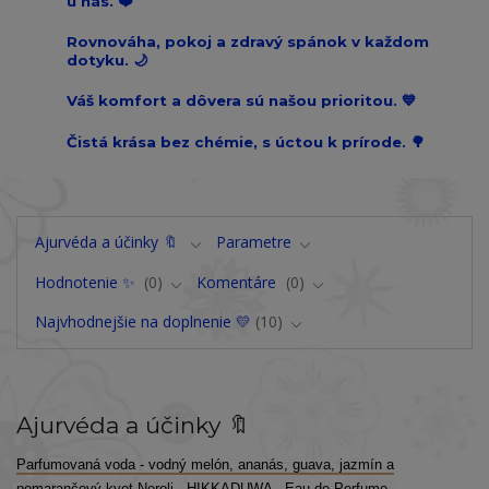
u nás. ❤️
Rovnováha, pokoj a zdravý spánok v každom
dotyku. 🌙
Váš komfort a dôvera sú našou prioritou. 💙
Čistá krása bez chémie, s úctou k prírode. 🌳
Ajurvéda a účinky 🔖
Parametre
Hodnotenie ✨
0
Komentáre
0
Najvhodnejšie na doplnenie 💛
10
Ajurvéda a účinky 🔖
Parfumovaná voda - vodný melón, ananás, guava, jazmín a
pomarančový kvet Neroli - HIKKADUWA - Eau de Perfume