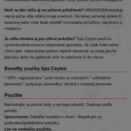
Hodí sa táto vôňa aj na večerné príležitosti?
HIKKADUWA exceluje
najmä počas dňa vďaka svojej sviežosti. Na letnej večernej oslave či
terasovej párty však bude pôsobiť mimoriadne príťažlivo, návykovo a
mladistvo.
Je vôňa vhodná aj pre citlivú pokožku?
Spa Ceylon používa
vysokokvalitné esencie inšpirované ajurvédou. Ak však máte veľmi
citlivú pleť, odporúčame parfum najskôr otestovať na malej ploche
pokožky alebo ho aplikovať skôr na oblečenie či do vlasov.
Benefity značky Spa Ceylon
* 100% vegetariánske * proti násiliu na zvieratách * udržateľne
pestované * podporuje spravodlivý obchod v miestnej komunite
Použitie
Nastriekajte na pulzné body a nechajte pôsobiť. Opakujte podľa
potreby.
Upozornenie:
Zabráňte kontaktu s očami. Neaplikujte na
poškodenú/podráždenú pokožku.
Len na vonkajšie použitie.