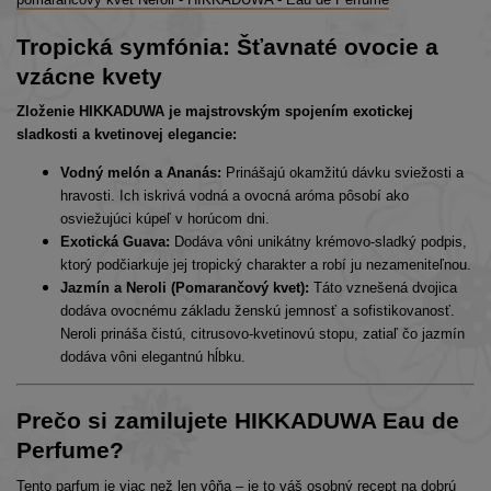
Tropická symfónia: Šťavnaté ovocie a
vzácne kvety
Zloženie HIKKADUWA je majstrovským spojením exotickej
sladkosti a kvetinovej elegancie:
Vodný melón a Ananás:
Prinášajú okamžitú dávku sviežosti a
hravosti. Ich iskrivá vodná a ovocná aróma pôsobí ako
osviežujúci kúpeľ v horúcom dni.
Exotická Guava:
Dodáva vôni unikátny krémovo-sladký podpis,
ktorý podčiarkuje jej tropický charakter a robí ju nezameniteľnou.
Jazmín a Neroli (Pomarančový kvet):
Táto vznešená dvojica
dodáva ovocnému základu ženskú jemnosť a sofistikovanosť.
Neroli prináša čistú, citrusovo-kvetinovú stopu, zatiaľ čo jazmín
dodáva vôni elegantnú hĺbku.
Prečo si zamilujete HIKKADUWA Eau de
Perfume?
Tento parfum je viac než len vôňa – je to váš osobný recept na dobrú