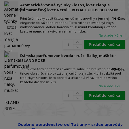
Aromatické vonné tyčinky - lotos, kvet Ylang a
pomarančový kvet Neroli - ROYAL LOTUS BLOSSOM
Prinášajú hlboký pocit čistoty, emočnej rovnováhy a jemnej
14 €
/
ks
elegancie do každého interiéru. Tieto ručne rolované tyčinky s
nadštandardnou dobou horenia až 90 minút kombinujú vzácne
kvetové esencie na vytvorenie harmonicke...
Na sklade > 3 ks
Pridať do košíka
Dámska parfumovaná voda - ruža, fialky, muškát -
ISLAND ROSE
Tento vznešený parfém vás okamžite zahalí do hrejivého objatia
49 €
/
ks
tisícov okvetných lístkov vzácnej cejlónskej ruže, ktorá rozkvitá pod
tropickým slnkom. Je to bohatá a ušľachtilá vôňa, ktorá do vášho
každého dňa vnesie kús...
Na sklade 3 ks
Pridať do košíka
Osobné poradenstvo od Tatiany – srdce ajurvédy