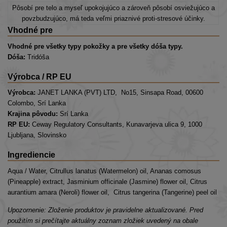
Pôsobí pre telo a myseľ upokojujúco a zároveň pôsobí osviežujúco a
povzbudzujúco, má teda veľmi priaznivé proti-stresové účinky.
Vhodné pre
Vhodné pre všetky typy pokožky a pre všetky dóša typy.
Dóša:
Tridóša
Výrobca / RP EU
Výrobca:
JANET LANKA (PVT) LTD, No15, Sinsapa Road, 00600
Colombo, Srí Lanka
Krajina pôvodu:
Srí Lanka
RP EU:
Ceway Regulatory Consultants, Kunavarjeva ulica 9, 1000
Ljubljana, Slovinsko
Ingrediencie
Aqua / Water, Citrullus lanatus (Watermelon) oil, Ananas comosus
(Pineapple) extract, Jasminium officinale (Jasmine) flower oil, Citrus
aurantium amara (Neroli) flower oil, Citrus tangerina (Tangerine) peel oil
Upozornenie: Zloženie produktov je pravidelne aktualizované. Pred
použitím si prečítajte aktuálny zoznam zložiek uvedený na obale