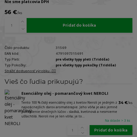
Nie sme platcovia DPH
56 €
/
ks
Pridať do košíka
Číslo produktu:
31569
EAN kód:
4791097315691
Typ Pleti:
pre všetky typy pleti (Tridóša)
Typ Pokožky:
pre všetky typy pokožky (Tridóša)
Strážiť dostupnosť výrobku -🐕‍🦺
Vieš čo ľudia prikupujú?
Esenciálny olej - pomarančový kvet NEROLI
Tento 100 % čistý esenciálny olej z kvetov Neroli je jedným z
34 €
/
ks
najvzácnejších darov aromaterapie. Jeho vôňa je ako jemné
pohladenie slnečných lúčov – sladká, kvetinová a nesmierne
ušľachtilá. Neroli nie je len vôňa; je to...
Na sklade > 3 ks
Pridať do košíka