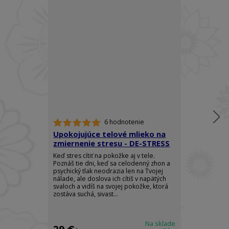
6 hodnotenie
Upokojujúce telové mlieko na
Telový spre
zmiernenie stresu - DE-STRESS
Ylang - RO
Keď stres cítiť na pokožke aj v tele.
Doprajte si do
Poznáš tie dni, keď sa celodenný zhon a
elegancie a z
psychický tlak neodrazia len na Tvojej
arómy, ktorá 
nálade, ale doslova ich cítiš v napätých
pocit absolútn
svaloch a vidíš na svojej pokožke, ktorá
sily. Luxusný t
zostáva suchá, sivast...
Body Spray je s
Na sklade