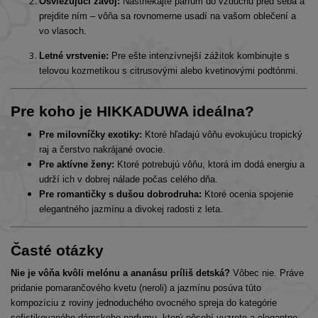
Osviežujúci závoj:
Nastriekajte parfum do vzduchu pred seba a
prejdite ním – vôňa sa rovnomerne usadí na vašom oblečení a
vo vlasoch.
Letné vrstvenie:
Pre ešte intenzívnejší zážitok kombinujte s
telovou kozmetikou s citrusovými alebo kvetinovými podtónmi.
Pre koho je HIKKADUWA ideálna?
Pre milovníčky exotiky:
Ktoré hľadajú vôňu evokujúcu tropický
raj a čerstvo nakrájané ovocie.
Pre aktívne ženy:
Ktoré potrebujú vôňu, ktorá im dodá energiu a
udrží ich v dobrej nálade počas celého dňa.
Pre romantičky s dušou dobrodruha:
Ktoré ocenia spojenie
elegantného jazmínu a divokej radosti z leta.
Časté otázky
Nie je vôňa kvôli melónu a ananásu príliš detská?
Vôbec nie. Práve
pridanie pomarančového kvetu (neroli) a jazmínu posúva túto
kompozíciu z roviny jednoduchého ovocného spreja do kategórie
sofistikovaného dámskeho parfumu, ktorý pôsobí vyzreto a elegantne.