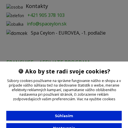
Kontakty
+421 905 378 103
info@spaceylon.sk
Spa Ceylon - EUROVEA, -1. podlažie
FRANCHISE
AFFILIATE PROGRAM
🍪 Ako by ste radi svoje cookies?
Prijímame online platby:
Súbory cookies používame na správne fungovanie nášho e-shopu a v
prípade vášho súhlasu tiež na sledovanie štatistík o webe, meranie
efektivity reklamných kampaní, zapamätanie vášho obľúbeného
nastavenia pri používaní stránok, či zobrazenie reklám
zodpovedajúcich vašim preferenciám.
Viac na využitie cookies
Súhlasím
©2020 With
Spa Ceylon