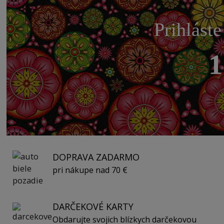
Prihláste
1
DOPRAVA ZADARMO
pri nákupe nad 70 €
DARČEKOVÉ KARTY
Obdarujte svojich blízkych darčekovou