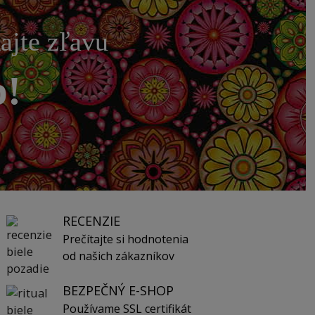
kajte zľavu
p!
RECENZIE
Prečítajte si hodnotenia
od našich zákazníkov
BEZPEČNÝ E-SHOP
Používame SSL certifikát