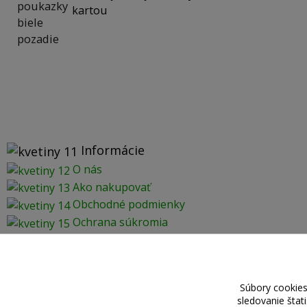
kartou
Informácie
O nás
Ako nakupovať
Obchodné podmienky
Ochrana súkromia
Súbory cookies
sledovanie štat