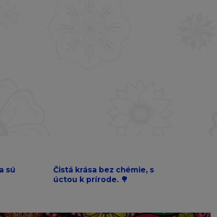
a sú
Čistá krása bez chémie, s
úctou k prírode. 🌳