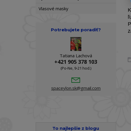
Vlasové masky
K
ľ
P
Potrebujete poradiť?
z
Tatiana Lachová
+421 905 378 103
(Po-Ne, 9-21 hod.)
spaceylon.sk@gmail.com
To najlepšie z blogu