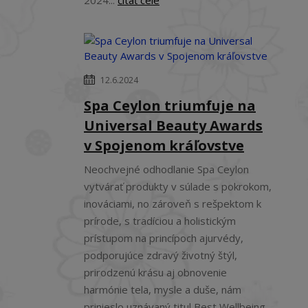
2024...
čítať celé
12.6.2024
Spa Ceylon triumfuje na
Universal Beauty Awards
v Spojenom kráľovstve
Neochvejné odhodlanie Spa Ceylon
vytvárať produkty v súlade s pokrokom,
inováciami, no zároveň s rešpektom k
prírode, s tradíciou a holistickým
prístupom na princípoch ajurvédy,
podporujúce zdravý životný štýl,
prirodzenú krásu aj obnovenie
harmónie tela, mysle a duše, nám
prinieslo uznávaný titul Best Wellbeing