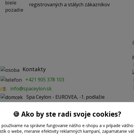
registrovaných a stálych zákazníkov
Kontakty
+421 905 378 103
info@spaceylon.sk
Spa Ceylon - EUROVEA, -1. podlažie
🍪 Ako by ste radi svoje cookies?
 používame na správne fungovanie nášho e-shopu a v prípade vášho 
istík o webe, meranie efektivity reklamných kampaní, zapamätanie 