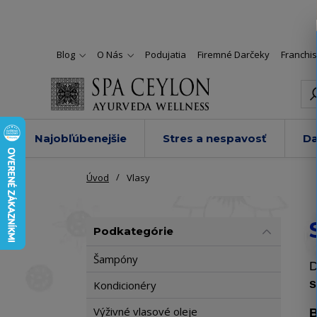
Blog
O Nás
Podujatia
Firemné Darčeky
Franchi
Najobľúbenejšie
Stres a nespavosť
Da
Úvod
Vlasy
Podkategórie
Šampóny
D
s
Kondicionéry
Výživné vlasové oleje
B