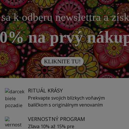
 sa k odberu newslettra a zís
0% na prvý náku
KLIKNITE TU!
RITUÁL KRÁSY
Prekvapte svojich blízkych voňavým
balíčkom s originálnym venovaním
VERNOSTNÝ PROGRAM
Zľava 10% až 15% pre