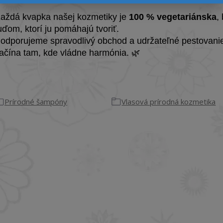
aždá kvapka našej kozmetiky je
100 % vegetariánska
,
uďom, ktorí ju pomáhajú tvoriť.
odporujeme spravodlivý obchod a udržateľné pestovanie 
ačína tam, kde vládne harmónia. 🌿
Prírodné šampóny
Vlasová prírodná kozmetika