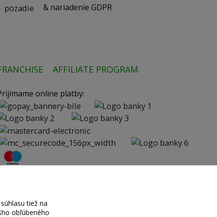
& nariadenie GDPR
FRANCHISE
AFFILIATE PROGRAM
Prijímame online platby:
súhlasu tiež na
vášho obľúbeného