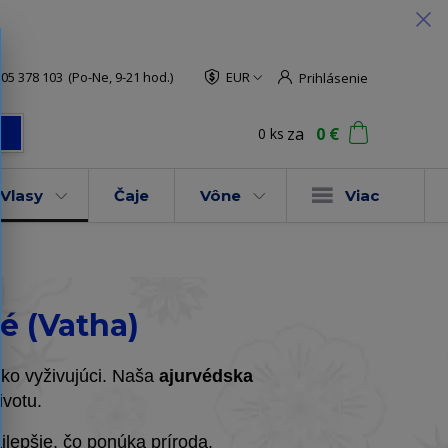
05 378 103
(Po-Ne, 9-21 hod.)
EUR
Prihlásenie
za
0 €
0
ks
ť
Vlasy
Čaje
Vône
Viac
é (Vatha)
oko vyživujúci. Naša
ajurvédska
ivotu.
najlepšie, čo ponúka príroda.