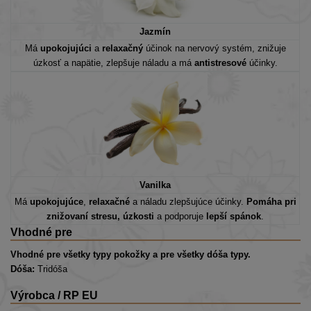
Jazmín
Má
upokojujúci
a
relaxačný
účinok na nervový systém, znižuje
úzkosť a napätie, zlepšuje náladu a má
antistresové
účinky.
Vanilka
Má
upokojujúce
,
relaxačné
a náladu zlepšujúce účinky.
Pomáha pri
znižovaní stresu, úzkosti
a podporuje
lepší spánok
.
Vhodné pre
Vhodné pre všetky typy pokožky a pre všetky dóša typy.
Dóša:
Tridóša
Výrobca / RP EU