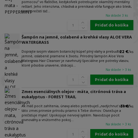
pomocou“ vo fľaštičke, kedykoľvek potrebujete okamžitý mentálny
reštart. Jeho intenzívna, chladivá a prenikavá vôňa funguje ako blesk,
ktorý prečistí ťaž...
Na sklade 3 ks
Pridať do košíka
Šampón na jemné, oslabené a krehké vlasy ALOE VERA
WATERGRASS
Doprajte svojim vlasom botanický kúpeľ plný vlahy a prebuďte
22 €
/
ks
jemné, oslabené pramene k životu. Prírodný šampón Aloe Vera
Watergrass Hair Cleanser je navrhnutý špeciálne pre potreby vlasov,
ktoré pôsobia unavene, strácajú...
Na sklade > 3 ks
Pridať do košíka
Zmes esenciálnych olejov - mäta, citrónová tráva a
eukalyptus - FOREST TRAIL
Ak máš pocit zahltenia, únavy alebo potrebuješ „nadýchnuť sa lesa“ -
31 €
/
ks
táto zmes prinesie prírodu priamo k Tebe domov. Osviežuje a
prečisťuje myseľ. Upokojuje nervový systém. Navodzuje pocit
rovnováhy a vnútorného pokoj...
Na sklade > 3 ks
Pridať do košíka