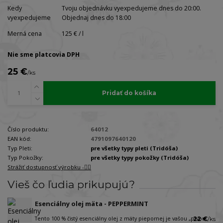
Kedy
Tvoju objednávku vyexpedujeme dnes do 20:00.
vyexpedujeme
Objednaj dnes do 18:00
Merná cena
125 € / l
Nie sme platcovia DPH
25 €
/
ks
Pridať do košíka
Číslo produktu:
64012
EAN kód:
4791097640120
Typ Pleti:
pre všetky typy pleti (Tridóša)
Typ Pokožky:
pre všetky typy pokožky (Tridóša)
Strážiť dostupnosť výrobku -🐕‍🦺
Vieš čo ľudia prikupujú?
Esenciálny olej mäta - PEPPERMINT
Tento 100 % čistý esenciálny olej z mäty piepornej je vašou „prvou
22 €
/
ks