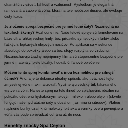
okamžitú sviežosť, ľahkosť a vzdušnosť. Výsledkom je elegantná,
rafinovaná a zaoblená vôňa, ktorá na tele nepôsobí dusivo, ale evokuje
čistý luxus.
Je zloženie spreja bezpečné pre jemné letné šaty? Nezanechá na
textiloch škvrny?
Rozhodne nie. Naše telové spreje sú formulované na
báze ultra ľahkej vodnej hmly, bez prídavku syntetických farbív alebo
ťažkých, lepkavých olejových nosičov. Po aplikácii sa v sekunde
absorbujú do pokožky alebo sa bez stopy rozptýlia vo vzduchu.
Nezanechávajú žiadny nepríjemný film a sú stopercentne bezpečné pre
jemné materiály, biele blúzky, hodváb či ľanové oblečenie.
Môžem tento sprej kombinovať s inou kozmetikou pre silnejší
účinok?
Áno, a je to dokonca ideálny spôsob, ako trvácnosť tejto
zmyselnej vône maximalizovať. Využite ajurvédsky trik takzvaného
vrstvenia vôní. Naneste sprej na telo ihneď po sprchovaní, ideálne na
pokožku ošetrenú hydratačným telovým mliekom alebo olejom (skvele
fungujú naše hydratačné rady s obsahom jazmínu či citrusov). Vlahou
naplnené bunky uzamknú molekuly ibišteka a vanilky oveľa pevnejšie a
vôňa vás bude sprevádzať od rána až do noci.
Benefity značky Spa Ceylon