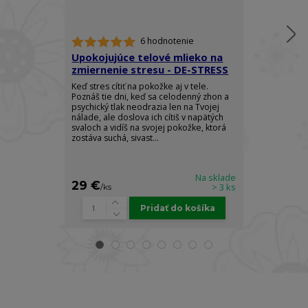
6 hodnotenie
Upokojujúce telové mlieko na
Telový spre
zmiernenie stresu - DE-STRESS
Ylang - RO
Keď stres cítiť na pokožke aj v tele.
Doprajte si do
Poznáš tie dni, keď sa celodenný zhon a
elegancie a z
psychický tlak neodrazia len na Tvojej
arómy, ktorá 
nálade, ale doslova ich cítiš v napätých
pocit absolútn
svaloch a vidíš na svojej pokožke, ktorá
sily. Luxusný t
zostáva suchá, sivast...
Body Spray je s
Na sklade
29 €
25 €
> 3 ks
/
ks
/
ks
Pridať do košíka