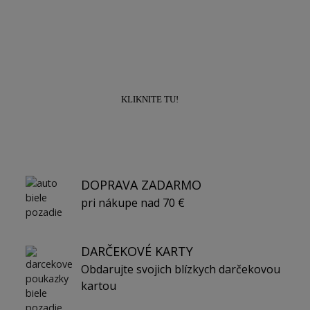
Prihláste sa k odberu newslettra a získajte
zľavu
10% na prvý nákup!
KLIKNITE TU!
DOPRAVA ZADARMO
pri nákupe nad 70 €
DARČEKOVÉ KARTY
Obdarujte svojich blízkych darčekovou
kartou