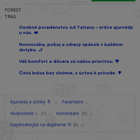
Osobné poradenstvo od Tatiany – srdce ajurvédy
u nás. ❤️
Rovnováha, pokoj a zdravý spánok v každom
dotyku. 🌙
Váš komfort a dôvera sú našou prioritou. 💙
Čistá krása bez chémie, s úctou k prírode. 🌳
Ajurvéda a účinky 🔖
Parametre
Hodnotenie ✨
1
Komentáre
0
Najvhodnejšie na doplnenie 💛
8