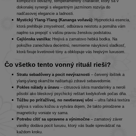
kompozícii odvážny, temperamentný charakter, ktorý sa v
dokonalej synergii s elegantným jazmínom rozvíja do
nadčasovej elegancie a ladnosti.
Mystický Ylang-Ylang (Kananga voňavá):
Hypnotická esencia,
ktorá prehlbuje zmyselnosť, odbúrava neistotu a pomáha vám
naplno sa prepojiť s vašou pravou ženskou podstatou.
Cejlónska vanilka:
Hrejivá a zamatovo hebká bodka. Na
pokožke zanecháva decentnú, nesmierne návykovú sladkosť,
ktorá fixuje kvetinové tóny a obklopuje vás hrejivým luxusom.
Čo všetko tento vonný rituál rieši?
Stratu sebadôvery a pocit nevýraznosti
– červený ibištek a
ylang-ylang okamžite naštartujú zdravé sebavedomie.
Pokles nálady a únavu
– citrusová iskra mandarínky a neroli
pôsobí ako bleskový psychický reštart kedykoľvek počas dňa.
Túžbu po príťažlivej, no nevtieravej vôni
– ultra ľahká textúra
splýva s vašou kožou a vytvára dojem, že takto prirodzene a
magneticky voniate vy sama.
Potrebu cítiť sa upravene a výnimočne
– zamatový záver
vanilky dodáva pocit luxusu, ktorý vás bude sprevádzať na
každom kroku.