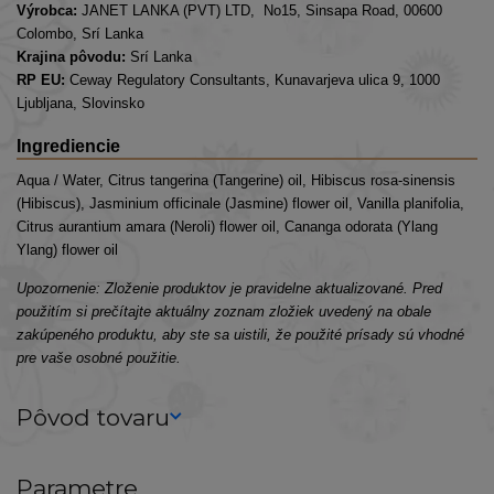
Výrobca:
JANET LANKA (PVT) LTD, No15, Sinsapa Road, 00600
Colombo, Srí Lanka
Krajina pôvodu:
Srí Lanka
RP EU:
Ceway Regulatory Consultants, Kunavarjeva ulica 9, 1000
Ljubljana, Slovinsko
Ingrediencie
Aqua / Water, Citrus tangerina (Tangerine) oil, Hibiscus rosa-sinensis
(Hibiscus), Jasminium officinale (Jasmine) flower oil, Vanilla planifolia,
Citrus aurantium amara (Neroli) flower oil, Cananga odorata (Ylang
Ylang) flower oil
Upozornenie: Zloženie produktov je pravidelne aktualizované. Pred
použitím si prečítajte aktuálny zoznam zložiek uvedený na obale
zakúpeného produktu, aby ste sa uistili, že použité prísady sú vhodné
pre vaše osobné použitie.
Pôvod tovaru
Parametre