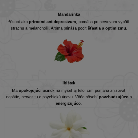
Mandarínka
Pôsobí ako
prírodné antidepresívum
, pomáha pri nervovom vypätí,
strachu a melanchólii. Aróma prináša pocit
šťastia
a
optimizmu
.
Ibištek
Má
upokojujúci
účinok na myseľ aj telo, čím pomáha znižovať
napätie, nervozitu a psychickú únavu. Vôňa pôsobí
povzbudzujúco
a
energizujúco
.