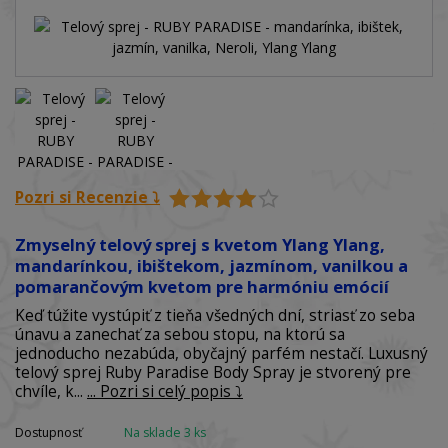
Pozri si Recenzie ⤵️
Zmyselný telový sprej s kvetom Ylang Ylang,
mandarínkou, ibištekom, jazmínom, vanilkou a
pomarančovým kvetom pre harmóniu emócií
Keď túžite vystúpiť z tieňa všedných dní, striasť zo seba
únavu a zanechať za sebou stopu, na ktorú sa
jednoducho nezabúda, obyčajný parfém nestačí. Luxusný
telový sprej Ruby Paradise Body Spray je stvorený pre
chvíle, k...
... Pozri si celý popis ⤵️
Dostupnosť
Na sklade 3 ks