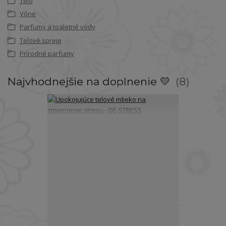
Telo
Vône
Parfumy a toaletné vody
Telové spreje
Prírodné parfumy
Najvhodnejšie na doplnenie 💛
8