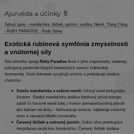
Ajurvéda a účinky 🔖
Telový sprej - mandarínka, ibištek, jazmín, vanilka, Neroli, Ylang Ylang
- RUBY PARADISE - Body Spray
Exotická rubínová symfónia zmyselnosti
a vnútornej sily
Sila telového spreja
Ruby Paradise
tkvie v jeho majstrovsky zladenej,
pulzujúcej pyramíde čistých botanických esencií kráľovskej
Aromavedy, ktoré dokonale vyvažujú emócie a prebúdzajú osobnú
charizmu:
Svieža mandarínka a vzácne neroli:
Iskrivý úvod prekypujúci
životom. Sladká mandarínka dodáva bleskový príval energie,
zatiaľ čo luxusné neroli (olej z kvetov pomarančovníka) pôsobí
ako balzam na dušu – harmonizuje emócie, odplavuje vnútorný
stres a navracia hlbokú rovnováhu.
Červený ibištek a ostrovný jazmín:
Srdce vône pretekajúce
nespútanou exotickou ženskosťou. Červený ibištek dodáva