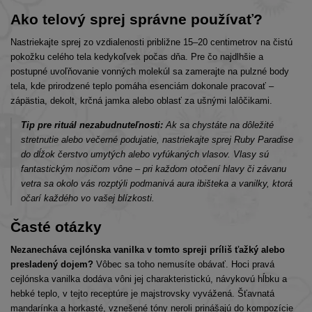
Ako telový sprej správne používať?
Nastriekajte sprej zo vzdialenosti približne 15–20 centimetrov na čistú
pokožku celého tela kedykoľvek počas dňa. Pre čo najdlhšie a
postupné uvoľňovanie vonných molekúl sa zamerajte na pulzné body
tela, kde prirodzené teplo pomáha esenciám dokonale pracovať –
zápästia, dekolt, krčná jamka alebo oblasť za ušnými lalôčikami.
Tip pre rituál nezabudnuteľnosti:
Ak sa chystáte na dôležité
stretnutie alebo večerné podujatie, nastriekajte sprej
Ruby Paradise
do dĺžok čerstvo umytých alebo vyfúkaných vlasov. Vlasy sú
fantastickým nosičom vône – pri každom otočení hlavy či závanu
vetra sa okolo vás rozptýli podmanivá aura ibišteka a vanilky, ktorá
očarí každého vo vašej blízkosti.
Časté otázky
Nezanecháva cejlónska vanilka v tomto spreji príliš ťažký alebo
presladený dojem?
Vôbec sa toho nemusíte obávať. Hoci pravá
cejlónska vanilka dodáva vôni jej charakteristickú, návykovú hĺbku a
hebké teplo, v tejto receptúre je majstrovsky vyvážená. Šťavnatá
mandarínka a horkasté, vznešené tóny neroli prinášajú do kompozície