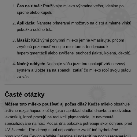
Čas na rituál:
Používajte mlieko výhradne večer, ideálne po
sprche alebo kúpeli.
Aplikácia:
Naneste primerané množstvo na čistú a mierne vlhkú
pokožku celého tela.
Masáž:
Krúživými pohybmi mlieko jemne vmasírujte, pričom
zvýšenú pozornosť venujte miestam s tendenciou k
hyperpigmentácii alebo zvýšenej suchosti (lakte, kolená, dekolt).
Nočný oddych:
Nechajte vôňu jazmínu upokojiť váš nervový
systém a uložte sa na spánok, zatiaľ čo mlieko robí svoju prácu
za vás.
Časté otázky
Môžem toto mlieko používať aj počas dňa?
Keďže mlieko obsahuje
aktívne rozjasňujúce zložky (ako napríklad sladké drievko a medvedicu
lekársku), ktoré pracujú na redukcii pigmentácie, je navrhnuté
špecializovane na noc. Počas dňa pokožka potrebuje skôr ochranu pred
UV žiarením. Pre denný rituál odporúčame zvoliť iné hydratačné
produkty Spa Ceylon a White Jasmine si pošetriť na nočnú regeneráciu.