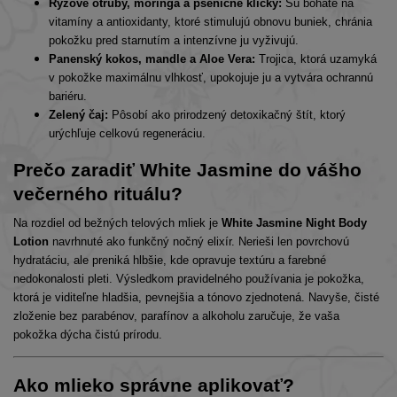
Ryžové otruby, moringa a pšeničné klíčky:
Sú bohaté na
vitamíny a antioxidanty, ktoré stimulujú obnovu buniek, chránia
pokožku pred starnutím a intenzívne ju vyživujú.
Panenský kokos, mandle a Aloe Vera:
Trojica, ktorá uzamyká
v pokožke maximálnu vlhkosť, upokojuje ju a vytvára ochrannú
bariéru.
Zelený čaj:
Pôsobí ako prirodzený detoxikačný štít, ktorý
urýchľuje celkovú regeneráciu.
Prečo zaradiť White Jasmine do vášho
večerného rituálu?
Na rozdiel od bežných telových mliek je
White Jasmine Night Body
Lotion
navrhnuté ako funkčný nočný elixír. Nerieši len povrchovú
hydratáciu, ale preniká hlbšie, kde opravuje textúru a farebné
nedokonalosti pleti. Výsledkom pravidelného používania je pokožka,
ktorá je viditeľne hladšia, pevnejšia a tónovo zjednotená. Navyše, čisté
zloženie bez parabénov, parafínov a alkoholu zaručuje, že vaša
pokožka dýcha čistú prírodu.
Ako mlieko správne aplikovať?