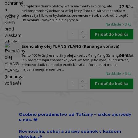
Komplexný denný pleťový krém navrhnutý ako tichý, ale
37 €
/
ks
nekompromisný ochranca vašej krásy. Táto unikátna receptúra v
sebe spája hĺbkovú hydratáciu, prevenciu vrások a pokročilú trojitú
UV ochranu. Vďaka sile bielej ryže a...
Na sklade > 3 ks
Pridať do košíka
Esenciálny olej YLANG YLANG (Kananga voňavá)
Tento 100 % čistý esenciálny olej z kvetov Ylang Ylang (Kananga voňavá)
28 €
/
ks
je v aromaterapii známy ako „kvet kvetov“. Jeho vôňa je intenzívna,
krémovo-sladká a hlboko exotická, vďaka čomu patrí medzi
najuznávanejšie esencie...
Na sklade > 3 ks
Pridať do košíka
Osobné poradenstvo od Tatiany – srdce ajurvédy
u nás. ❤️
Rovnováha, pokoj a zdravý spánok v každom
dotyku. 🌙