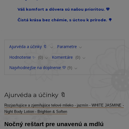
Váš komfort a dôvera sú našou prioritou. 💙
Čistá krása bez chémie, s úctou k prírode. 🌳
Ajurvéda a účinky 🔖
Parametre
Hodnotenie ✨
0
Komentáre
0
Najvhodnejšie na doplnenie 💛
9
Ajurvéda a účinky 🔖
Rozjasňujúce a zjemňujúce telové mlieko - jazmín - WHITE JASMINE -
Night Body Lotion - Brighten & Soften
Nočný reštart pre unavenú a mdlú