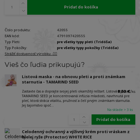
Pridať do košíka
Číslo produktu:
42055
EAN kód:
4791097420555
Typ Pleti:
pre všetky typy pleti (Tridóša)
Typ Pokožky:
pre všetky typy pokožky (Tridóša)
Strážiť dostupnosť výrobku -🐕‍🦺
Vieš čo ľudia prikupujú?
Listová maska - na obnovu pleti a proti známkam
starnutia - TAMARIND SEED
Zastavte čas a doprajte svojej pleti okamžitý reštart. Listová maska
8,50 €
/
ks
TAMARIND SEED je koncentrovaná infúzia mladosti, navrhnutá pre
pleť, ktorá stráca vitalitu, pružnosť a čelí prvým známkam starnutia.
Jej tajomstvo spoč...
Na sklade > 3 ks
Pridať do košíka
Celodenný ochranný a výživný krém proti vráskam z
bielej ryže (Protector) WHITE RICE