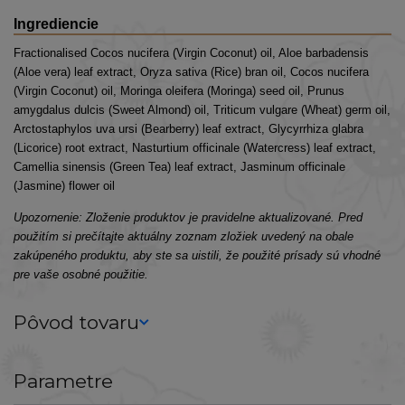
Ingrediencie
Fractionalised Cocos nucifera (Virgin Coconut) oil, Aloe barbadensis
(Aloe vera) leaf extract, Oryza sativa (Rice) bran oil, Cocos nucifera
(Virgin Coconut) oil, Moringa oleifera (Moringa) seed oil, Prunus
amygdalus dulcis (Sweet Almond) oil, Triticum vulgare (Wheat) germ oil,
Arctostaphylos uva ursi (Bearberry) leaf extract, Glycyrrhiza glabra
(Licorice) root extract, Nasturtium officinale (Watercress) leaf extract,
Camellia sinensis (Green Tea) leaf extract, Jasminum officinale
(Jasmine) flower oil
Upozornenie: Zloženie produktov je pravidelne aktualizované. Pred
použitím si prečítajte aktuálny zoznam zložiek uvedený na obale
zakúpeného produktu, aby ste sa uistili, že použité prísady sú vhodné
pre vaše osobné použitie.
Pôvod tovaru
Parametre