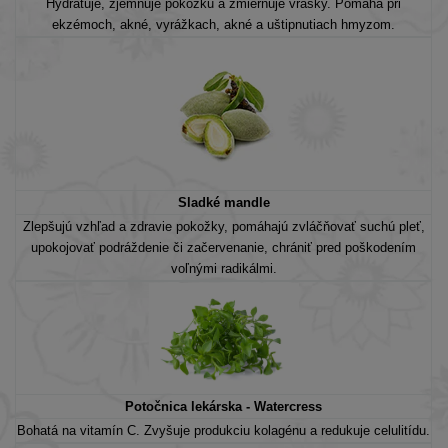
Hydratuje, zjemňuje pokožku a zmierňuje vrásky. Pomáha pri
ekzémoch, akné, vyrážkach, akné a uštipnutiach hmyzom.
Sladké mandle
Zlepšujú vzhľad a zdravie pokožky, pomáhajú zvláčňovať suchú pleť,
upokojovať podráždenie či začervenanie, chrániť pred poškodením
voľnými radikálmi.
Potočnica lekárska - Watercress
Bohatá na vitamín C. Zvyšuje produkciu kolagénu a redukuje celulitídu.