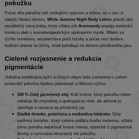
pokožku
Počas dňa pokožka čelí vonkajším vplyvom a stresu, no v noci si
zaslúži hlbokú obnovu.
White Jasmine Night Body Lotion
pôsobí ako
neviditeľný závoj krásy, ktorý vďaka sile
Aromavedy
prepája estetickú
korekciu pleti s aromaterapeutickým upokojením mysle. Mlieko sa
rýchlo vstrebáva, nezanecháva pocit ťažoby a počas noci dodáva
bunkám presne tie živiny, ktoré potrebujú na obnovu prirodzeného jasu.
Cielené rozjasnenie a redukcia
pigmentácie
Unikátna kombinácia bylín a čistých olejov bola zostavená s cieľom
prinavrátiť pokožke farebnú jednotnosť a hĺbkovú výživu:
100 % čistý jazmínový olej:
Kráľ kvetov, ktorý pokožku nielen
zahaľuje do zmyselnej a upokojujúcej vône, ale aktívne ju
zjemňuje a navracia jej prirodzený jas.
Sladké drievko, potočnica a medvedica lekárska:
Silný
rastlinný komplex, ktorý cielene potláča tvorbu melanínu, vďaka
čomu pomáha redukovať tmavé miesta, starecké či pigmentové
škvrny a vyrovnáva nevýrazný tón pokožky.