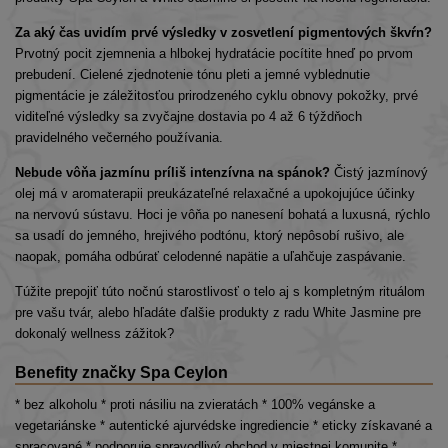
Za aký čas uvidím prvé výsledky v zosvetlení pigmentových škvŕn?
Prvotný pocit zjemnenia a hlbokej hydratácie pocítite hneď po prvom
prebudení. Cielené zjednotenie tónu pleti a jemné vyblednutie
pigmentácie je záležitosťou prirodzeného cyklu obnovy pokožky, prvé
viditeľné výsledky sa zvyčajne dostavia po 4 až 6 týždňoch
pravidelného večerného používania.
Nebude vôňa jazmínu príliš intenzívna na spánok?
Čistý jazmínový
olej má v aromaterapii preukázateľné relaxačné a upokojujúce účinky
na nervovú sústavu. Hoci je vôňa po nanesení bohatá a luxusná, rýchlo
sa usadí do jemného, hrejivého podtónu, ktorý nepôsobí rušivo, ale
naopak, pomáha odbúrať celodenné napätie a uľahčuje zaspávanie.
Túžite prepojiť túto nočnú starostlivosť o telo aj s kompletným rituálom
pre vašu tvár, alebo hľadáte ďalšie produkty z radu White Jasmine pre
dokonalý wellness zážitok?
Benefity značky Spa Ceylon
* bez alkoholu * proti násiliu na zvieratách * 100% vegánske a
vegetariánske * autentické ajurvédske ingrediencie * eticky získavané a
spracované * podporuje spravodlivý obchod v miestnej komunite *