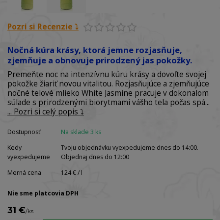
Pozri si Recenzie ⤵️
Nočná kúra krásy, ktorá jemne rozjasňuje,
zjemňuje a obnovuje prirodzený jas pokožky.
Premeňte noc na intenzívnu kúru krásy a dovoľte svojej
pokožke žiariť novou vitalitou. Rozjasňujúce a zjemňujúce
nočné telové mlieko White Jasmine pracuje v dokonalom
súlade s prirodzenými biorytmami vášho tela počas spá...
... Pozri si celý popis ⤵️
Dostupnosť
Na sklade 3 ks
Kedy
Tvoju objednávku vyexpedujeme dnes do 14:00.
vyexpedujeme
Objednaj dnes do 12:00
Merná cena
124 € / l
Nie sme platcovia DPH
31 €
/
ks