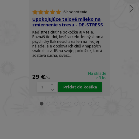
6 hodnotenie
Upokojujúce telové mlieko na
Telový spre
zmiernenie stresu - DE-STRESS
Ylang - RO
Keď stres cítiť na pokožke aj v tele.
Doprajte si do
Poznáš tie dni, keď sa celodenný zhon a
elegancie a z
psychický tlak neodrazia len na Tvojej
arómy, ktorá 
nálade, ale doslova ich cítiš v napätých
pocit absolútn
svaloch a vidíš na svojej pokožke, ktorá
sily. Luxusný t
zostáva suchá, sivast...
Body Spray je s
Na sklade
29 €
25 €
> 3 ks
/
ks
/
ks
Pridať do košíka
Prihláste sa k odberu newslettra a získajte