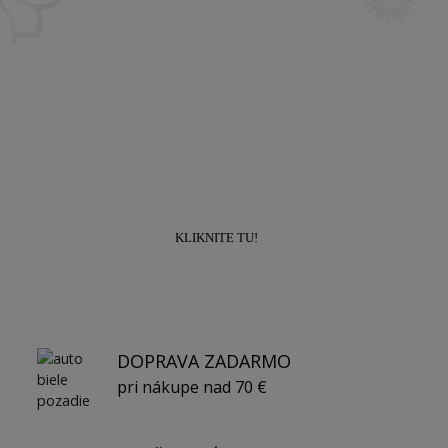
Prihláste sa k odberu newslettra a získajte
zľavu
10% na prvý nákup!
KLIKNITE TU!
DOPRAVA ZADARMO
pri nákupe nad 70 €