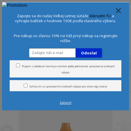
Spoznajte sa:
Urobte si Dóša test
alebo
Diagnostiku pleti
Zapojte sa do našej Veľkej Letnej súťaže
kliknutím TU
a
+421 905 378 103
(Po-Ne, 9-21 hod.)
EUR
vyhrajte balíček v hodnote 100€ podľa vlastného výberu.
0
0 €
Pre nákup so zľavou 10% na Váš prvý nákup sa registrujte
nižšie.
Menu
Odoslať
Prajem si odoberať novinky e-mailom podľa
podmienok spracovania osobných
AromoTerapia: ultrazvukové
údajov
.
difuzéry
Súhlasím so
spracovaním osobných údajov
pre účely registrácie.
strana
z 1
Zatvoriť