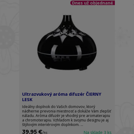
Dnes už objednané
Ultrazvukový aróma difuzér ČIERNY
LESK
Ideálny doplnok do Vašich domovov, ktorý
nádherne prevonia miestnosť a dokáže Vám zlepšiť
náladu. Aróma difuzér je vhodný pre aromaterapiu
a chromoterapiu. Vzhľadom k svojmu designu je aj
štýlovým interiérovým doplnkom. ...
39,95 €
Na sklade 3 ks
/
ks