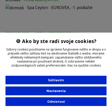
Spa Ceylon - EUROVEA, -1. podlažie
FRANCHISE
AFFILIATE PROGRAM
🍪 Ako by ste radi svoje cookies?
Prijímame online platby:
Súbory cookies používame na správne fungovanie nášho e-shopu a v
prípade vášho súhlasu tiež na sledovanie štatistík o webe, meranie
efektivity reklamných kampaní, zapamätanie vášho obľúbeného
nastavenia pri používaní stránok, či zobrazenie reklám
zodpovedajúcich vašim preferenciám.
Viac na využitie cookies
Súhlasím
©2020 With
Spa Ceylon
Nastavenia
Slovensko
Výhradný distribútor SPA CEYLON
Vytvorené na
Eshop-rychlo.sk
na Slovensku