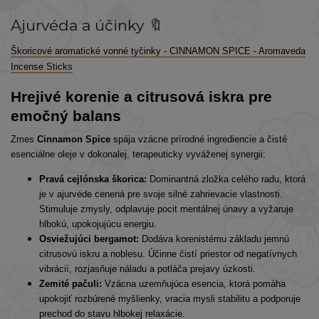
Ajurvéda a účinky 🔖
Škoricové aromatické vonné tyčinky - CINNAMON SPICE - Aromaveda
Incense Sticks
Hrejivé korenie a citrusová iskra pre
emočný balans
Zmes
Cinnamon Spice
spája vzácne prírodné ingrediencie a čisté
esenciálne oleje v dokonalej, terapeuticky vyváženej synergii:
Pravá cejlónska škorica:
Dominantná zložka celého radu, ktorá
je v ajurvéde cenená pre svoje silné zahrievacie vlastnosti.
Stimuluje zmysly, odplavuje pocit mentálnej únavy a vyžaruje
hlbokú, upokojujúcu energiu.
Osviežujúci bergamot:
Dodáva korenistému základu jemnú
citrusovú iskru a noblesu. Účinne čistí priestor od negatívnych
vibrácií, rozjasňuje náladu a potláča prejavy úzkosti.
Zemité pačuli:
Vzácna uzemňujúca esencia, ktorá pomáha
upokojiť rozbúrené myšlienky, vracia mysli stabilitu a podporuje
prechod do stavu hlbokej relaxácie.