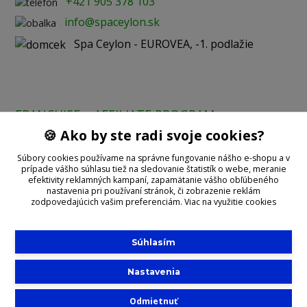
+421 905 378 103
info@spaceylon.sk
Spa Ceylon - EUROVEA, -1. podlažie
FRANCHISE
AFFILIATE PROGRAM
🍪 Ako by ste radi svoje cookies?
Prijímame online platby:
Súbory cookies používame na správne fungovanie nášho e-shopu a v
prípade vášho súhlasu tiež na sledovanie štatistík o webe, meranie
efektivity reklamných kampaní, zapamätanie vášho obľúbeného
nastavenia pri používaní stránok, či zobrazenie reklám
zodpovedajúcich vašim preferenciám.
Viac na využitie cookies
Súhlasím
©2020 With
Spa Ceylon
Nastavenia
Slovensko
Výhradný distribútor SPA CEYLON