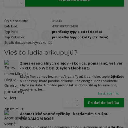
Číslo produktu:
31243
EAN kód:
4791097312430
Typ Pleti:
pre všetky typy pleti (Tridóša)
Typ Pokožky:
pre všetky typy pokožky (Tridóša)
Strážiť dostupnosť výrobku -🐕‍🦺
Vieš čo ľudia prikupujú?
Zmes esenciálnych olejov - škorica, pomaranč, vetiver
- PRECIOUS WOOD (Ceylon Elephant)
Keď je Tvoj domov bez atmosféry… a Ty túžiš po hĺbke, teple a pokoji.
28 €
/
ks
Sú priestory, ktoré pôsobia chladne. Bez energie. Bez charakteru.
Chýba im duša. A možno presne tak sa občas cítiš aj Ty - unavene,
rozptýlene, be...
Na sklade 1 ks
Pridať do košíka
Aromatické vonné tyčinky - kardamóm s ružou -
CARDAMOM ROSE
Kombinujú okamžité upokojenie emócií, uvoľnenie napätia a
14 €
/
ks