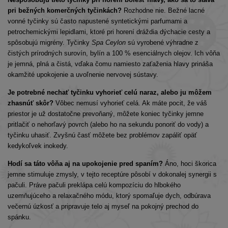
pri bežných komerčných tyčinkách?
Rozhodne nie. Bežné lacné
vonné tyčinky sú často napustené syntetickými parfumami a
petrochemickými lepidlami, ktoré pri horení dráždia dýchacie cesty a
spôsobujú migrény. Tyčinky
Spa Ceylon
sú vyrobené výhradne z
čistých prírodných surovín, bylín a 100 % esenciálnych olejov. Ich vôňa
je jemná, plná a čistá, vďaka čomu namiesto zaťaženia hlavy prináša
okamžité upokojenie a uvoľnenie nervovej sústavy.
Je potrebné nechať tyčinku vyhorieť celú naraz, alebo ju môžem
zhasnúť skôr?
Vôbec nemusí vyhorieť celá. Ak máte pocit, že váš
priestor je už dostatočne prevoňaný, môžete koniec tyčinky jemne
pritlačiť o nehorľavý povrch (alebo ho na sekundu ponoriť do vody) a
tyčinku uhasiť. Zvyšnú časť môžete bez problémov zapáliť opäť
kedykoľvek inokedy.
Hodí sa táto vôňa aj na upokojenie pred spaním?
Áno, hoci škorica
jemne stimuluje zmysly, v tejto receptúre pôsobí v dokonalej synergii s
pačuli. Práve pačuli preklápa celú kompozíciu do hlbokého
uzemňujúceho a relaxačného módu, ktorý spomaľuje dych, odbúrava
večernú úzkosť a pripravuje telo aj myseľ na pokojný prechod do
spánku.