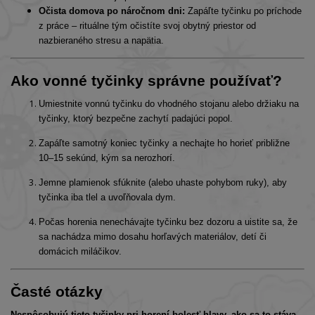
Očista domova po náročnom dni:
Zapáľte tyčinku po príchode
z práce – rituálne tým očistíte svoj obytný priestor od
nazbieraného stresu a napätia.
Ako vonné tyčinky správne používať?
Umiestnite vonnú tyčinku do vhodného stojanu alebo držiaku na
tyčinky, ktorý bezpečne zachytí padajúci popol.
Zapáľte samotný koniec tyčinky a nechajte ho horieť približne
10–15 sekúnd, kým sa nerozhorí.
Jemne plamienok sfúknite (alebo uhaste pohybom ruky), aby
tyčinka iba tlel a uvoľňovala dym.
Počas horenia nenechávajte tyčinku bez dozoru a uistite sa, že
sa nachádza mimo dosahu horľavých materiálov, detí či
domácich miláčikov.
Časté otázky
Nespôsobujú tieto tyčinky pri horení bolesť hlavy, ako sa to stáva