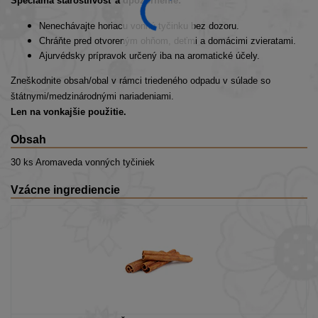
Špeciálna starostlivosť a upozornenie:
Nenechávajte horiacu vonnú tyčinku bez dozoru.
Chráňte pred otvoreným ohňom, deťmi a domácimi zvieratami.
Ajurvédsky prípravok určený iba na aromatické účely.
Zneškodnite obsah/obal v rámci triedeného odpadu v súlade so
štátnymi/medzinárodnými nariadeniami.
Len na vonkajšie použitie.
Obsah
30 ks Aromaveda vonných tyčiniek
Vzácne ingrediencie