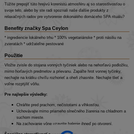
Túžite prepojiť túto hrejivú korenistú atmosféru aj so starostlivosťou o
svoje telo, alebo by ste radi spoznali naše ďalšie produkty z
relaxačných radov pre vytvorenie dokonalého domáceho SPA rituálu?
Benefity značky Spa Ceylon
* ingrediencie lokálneho trhu * 100% vegetariánske * proti násiliu na
zvieratách * udržateľne pestované
Použitie
Vložte zvisle do stojana vonných tyčiniek alebo na nehorľavú podložku,
mimo horľavých predmetov a prievanu. Zapáľte hrot vonnej tyčinky,
nechajte na krátku chvíľu rozhorieť a oheň zhasnite. Nechajte tlieť a
voľne rozptýliť vôňu.
Pre najlepšie výsledky:
Chráňte pred prachom, nečistotami a vlhkosťou.
Uchovávajte mimo priameho slnečného žiarenia na chladnom a
suchom mieste.
Na zachovanie vône uzavrite balenie ihneď po otvorení.