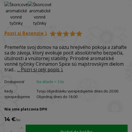
Pozri si Recenzie ⤵️
Premeňte svoj domov na oázu hrejivého pokoja a zahaľte
sa do závoja, ktorý evokuje pocit absolútneho bezpečia,
útulnosti a vnútornej stability. Prírodné aromatické
vonné tyčinky Cinnamon Spice sú majstrovským dielom
trad...
... Pozri si celý popis ⤵️
Dostupnosť
Na sklade > 3 ks
Kedy
Tvoju objednávku vyexpedujeme dnes do 20:00.
vyexpedujeme
Objednaj dnes do 18:00
Nie sme platcovia DPH
14 €
/
ks
Pridať do košíka