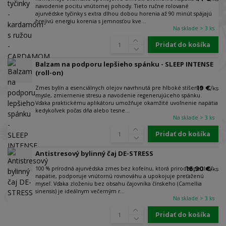
navodenie pocitu vnútornej pohody. Tieto ručne rolované
ajurvédske tyčinky s extra dlhou dobou horenia až 90 minút spájajú
hrejivú energiu korenia s jemnosťou kve...
Na sklade > 3 ks
Pridať do košíka
Balzam na podporu lepšieho spánku - SLEEP INTENSE
(roll-on)
Zmes bylín a esenciálnych olejov navrhnutá pre hlboké stíšenie
19 €
/
ks
mysle, zmiernenie stresu a navodenie regenerujúceho spánku.
Vďaka praktickému aplikátoru umožňuje okamžité uvoľnenie napätia
kedykoľvek počas dňa alebo tesne...
Na sklade > 3 ks
Pridať do košíka
Antistresový bylinný čaj DE-STRESS
100 % prírodná ajurvédska zmes bez kofeínu, ktorá prirodzene tlmí
16,90 €
/
ks
napätie, podporuje vnútornú rovnováhu a upokojuje preťaženú
myseľ. Vďaka zloženiu bez obsahu čajovníka čínskeho (Camellia
sinensis) je ideálnym večerným r...
Na sklade > 3 ks
Pridať do košíka