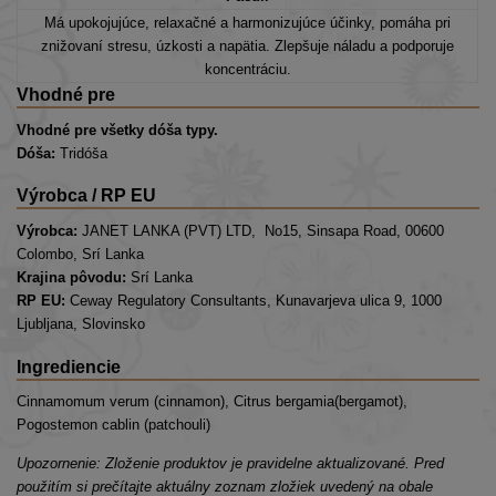
Má upokojujúce, relaxačné a harmonizujúce
účinky, pomáha pri
znižovaní stresu, úzkosti a napätia
. Zlepšuje náladu a podporuje
koncentráciu.
Vhodné pre
Vhodné pre všetky dóša typy.
Dóša:
Tridóša
Výrobca / RP EU
Výrobca:
JANET LANKA (PVT) LTD, No15, Sinsapa Road, 00600
Colombo, Srí Lanka
Krajina pôvodu:
Srí Lanka
RP EU:
Ceway Regulatory Consultants, Kunavarjeva ulica 9, 1000
Ljubljana, Slovinsko
Ingrediencie
Cinnamomum verum (cinnamon), Citrus bergamia(bergamot),
Pogostemon cablin (patchouli)
Upozornenie: Zloženie produktov je pravidelne aktualizované. Pred
použitím si prečítajte aktuálny zoznam zložiek uvedený na obale