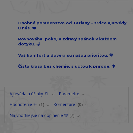
Osobné poradenstvo od Tatiany – srdce ajurvédy
u nás. ❤️
Rovnováha, pokoj a zdravý spánok v každom
dotyku. 🌙
Váš komfort a dôvera sú našou prioritou. 💙
Čistá krása bez chémie, s úctou k prírode. 🌳
Ajurvéda a účinky 🔖
Parametre
Hodnotenie ✨
1
Komentáre
0
Najvhodnejšie na doplnenie 💛
7