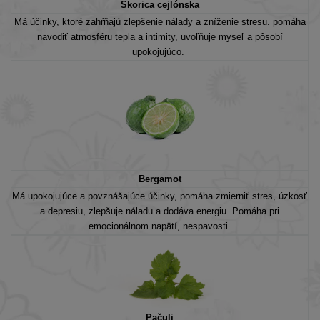
Škorica cejlónska
Má účinky, ktoré zahŕňajú
zlepšenie nálady a zníženie stresu. pomáha
navodiť atmosféru tepla a intimity, uvoľňuje myseľ a pôsobí
upokojujúco.
Bergamot
Má upokojujúce a povznášajúce účinky, pomáha zmierniť stres, úzkosť
a depresiu, zlepšuje náladu a dodáva energiu. Pomáha pri
emocionálnom napätí, nespavosti.
Pačuli