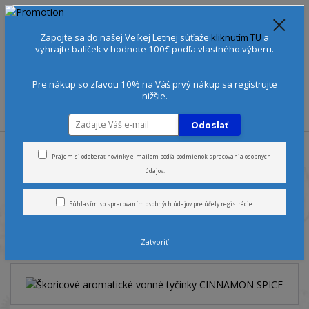
Spoznajte sa:
Urobte si Dóša test
alebo
Diagnostiku pleti
Zapojte sa do našej Veľkej Letnej súťaže
kliknutím TU
a
+421 905 378 103
(Po-Ne, 9-21 hod.)
EUR
vyhrajte balíček v hodnote 100€ podľa vlastného výberu.
0
0 €
Pre nákup so zľavou 10% na Váš prvý nákup sa registrujte
nižšie.
Menu
Odoslať
Úvod
Aromaterapia
Aromatické vonné tyčinky
Škoricové
aromatické vonné tyčinky CINNAMON SPICE
Prajem si odoberať novinky e-mailom podľa
podmienok spracovania osobných
údajov
.
Škoricové aromatické vonné
Súhlasím so
spracovaním osobných údajov
pre účely registrácie.
tyčinky CINNAMON SPICE
Zatvoriť