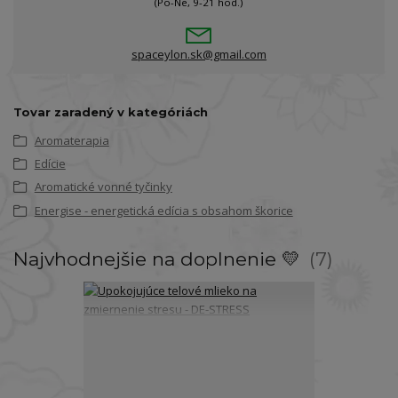
(Po-Ne, 9-21 hod.)
spaceylon.sk@gmail.com
Tovar zaradený v kategóriách
Aromaterapia
Edície
Aromatické vonné tyčinky
Energise - energetická edícia s obsahom škorice
Najvhodnejšie na doplnenie 💛
7