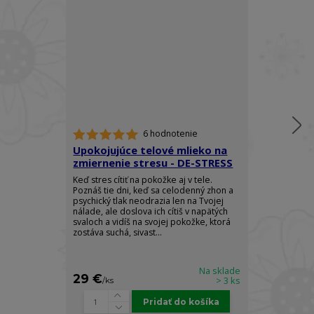
6 hodnotenie
Upokojujúce telové mlieko na
Telový spre
zmiernenie stresu - DE-STRESS
Ylang - RO
Keď stres cítiť na pokožke aj v tele.
Doprajte si do
Poznáš tie dni, keď sa celodenný zhon a
elegancie a z
psychický tlak neodrazia len na Tvojej
arómy, ktorá 
nálade, ale doslova ich cítiš v napätých
pocit absolútn
svaloch a vidíš na svojej pokožke, ktorá
sily. Luxusný t
zostáva suchá, sivast...
Body Spray je s
Na sklade
29 €
22 €
> 3 ks
/
ks
/
ks
Pridať do košíka