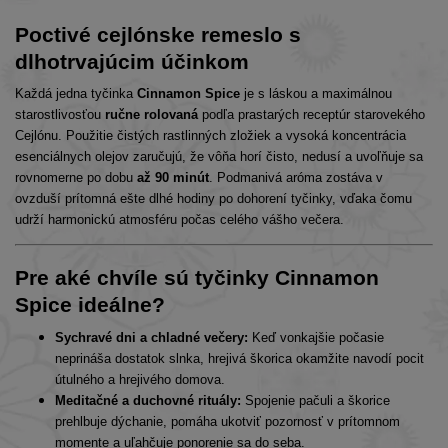
Poctivé cejlónske remeslo s
dlhotrvajúcim účinkom
Každá jedna tyčinka
Cinnamon Spice
je s láskou a maximálnou
starostlivosťou
ručne rolovaná
podľa prastarých receptúr starovekého
Cejlónu. Použitie čistých rastlinných zložiek a vysoká koncentrácia
esenciálnych olejov zaručujú, že vôňa horí čisto, nedusí a uvoľňuje sa
rovnomerne po dobu
až 90 minút
. Podmanivá aróma zostáva v
ovzduší prítomná ešte dlhé hodiny po dohorení tyčinky, vďaka čomu
udrží harmonickú atmosféru počas celého vášho večera.
Pre aké chvíle sú tyčinky Cinnamon
Spice ideálne?
Sychravé dni a chladné večery:
Keď vonkajšie počasie
neprináša dostatok slnka, hrejivá škorica okamžite navodí pocit
útulného a hrejivého domova.
Meditačné a duchovné rituály:
Spojenie pačuli a škorice
prehlbuje dýchanie, pomáha ukotviť pozornosť v prítomnom
momente a uľahčuje ponorenie sa do seba.