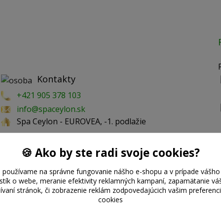
Kontakty
+421 905 378 103
info@spaceylon.sk
Spa Ceylon - EUROVEA, -1. podlažie
🍪 Ako by ste radi svoje cookies?
 používame na správne fungovanie nášho e-shopu a v prípade vášho 
istík o webe, meranie efektivity reklamných kampaní, zapamätanie 
žívaní stránok, či zobrazenie reklám zodpovedajúcich vašim preferen
cookies
©2020 With
Spa Ceylon Slovensko