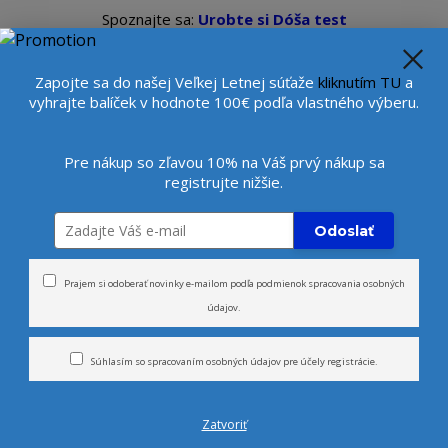
Spoznajte sa:
Urobte si Dóša test
alebo
Diagnostiku pleti
se
Veľkoobchod
Viac
Beauty konzultantka:
+421 9
Zapojte sa do našej Veľkej Letnej súťaže
kliknutím TU
a
vyhrajte balíček v hodnote 100€ podľa vlastného výberu.
Hľada
Pre nákup so zľavou 10% na Váš prvý nákup sa
registrujte nižšie.
rčeky
Novinky
Tvár
Telo
Odoslať
Prajem si odoberať novinky e-mailom podľa
podmienok spracovania osobných
údajov
.
Blog
Súhlasím so
spracovaním osobných údajov
pre účely registrácie.
Zatvoriť