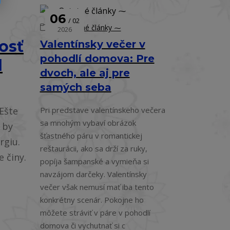
06
02
⁓ Ostatné články ⁓
2026
osť
Valentínsky večer v
pohodlí domova: Pre
d
dvoch, ale aj pre
samých seba
Ešte
Pri predstave valentínskeho večera
sa mnohým vybaví obrázok
 by
šťastného páru v romantickej
rgiu.
reštaurácii, ako sa drží za ruky,
e činy.
popíja šampanské a vymieňa si
navzájom darčeky. Valentínsky
večer však nemusí mať iba tento
konkrétny scenár. Pokojne ho
môžete stráviť v páre v pohodlí
domova či vychutnať si c