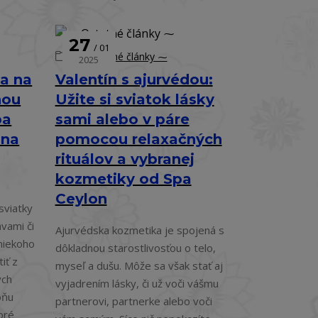
27
01
⁓ Ostatné články ⁓
2025
da na
Valentín s ajurvédou:
nou
Užite si sviatok lásky
pa
sami alebo v páre
 na
pomocou relaxačných
rituálov a vybranej
kozmetiky od Spa
Ceylon
 sviatky
vami či
Ajurvédska kozmetika je spojená s
niekoho
dôkladnou starostlivosťou o telo,
iť z
myseľ a dušu. Môže sa však stať aj
ých
vyjadrením lásky, či už voči vášmu
ôňu
partnerovi, partnerke alebo voči
toré