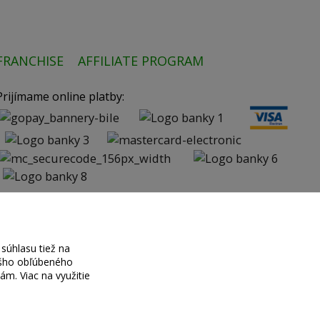
FRANCHISE
AFFILIATE PROGRAM
Prijímame online platby:
súhlasu tiež na
vášho obľúbeného
ciám.
Viac na využitie