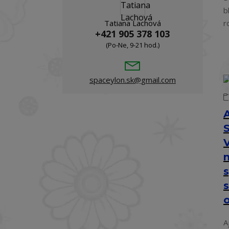
b
Tatiana Lachová
r
+421 905 378 103
(Po-Ne, 9-21 hod.)
spaceylon.sk@gmail.com
n
s
A