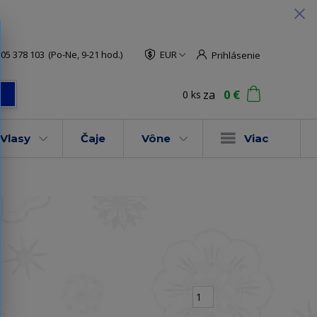
05 378 103
(Po-Ne, 9-21 hod.)
EUR
Prihlásenie
za
0 €
0
ks
ť
Vlasy
Čaje
Vône
Viac
strana
z 1