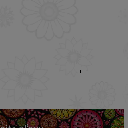
strana
z 1