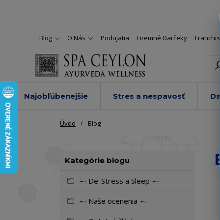
Blog
O Nás
Podujatia
Firemné Darčeky
Franchi
Najobľúbenejšie
Stres a nespavosť
Da
Úvod
Blog
Kategórie blogu
⁓ De-Stress a Sleep ⁓
⁓ Naše ocenenia ⁓