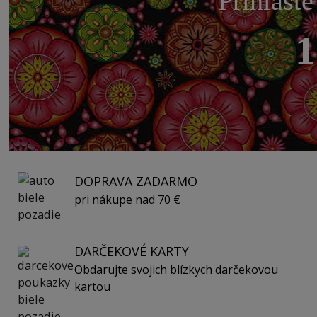
Prihláste
1
DOPRAVA ZADARMO
pri nákupe nad 70 €
DARČEKOVÉ KARTY
Obdarujte svojich blízkych darčekovou
kartou