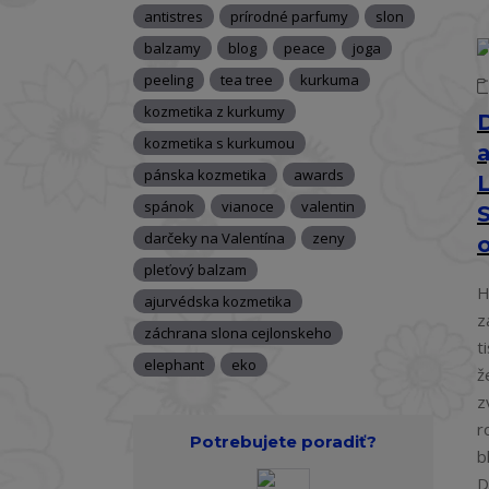
antistres
prírodné parfumy
slon
balzamy
blog
peace
joga
peeling
tea tree
kurkuma
kozmetika z kurkumy
D
kozmetika s kurkumou
pánska kozmetika
awards
spánok
vianoce
valentin
darčeky na Valentína
zeny
pleťový balzam
H
ajurvédska kozmetika
z
záchrana slona cejlonskeho
t
elephant
eko
ž
z
r
Potrebujete poradiť?
b
D