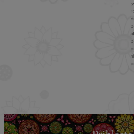
s
r
d
p
a
p
p
h
p