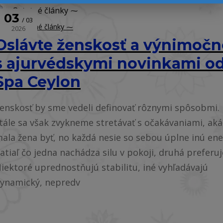
03
03
⁓ Ostatné články ⁓
2026
Oslávte ženskosť a výnimočn
s ajurvédskymi novinkami o
Spa Ceylon
enskosť by sme vedeli definovať rôznymi spôsobmi. 
tále sa však zvykneme stretávať s očakávaniami, aká
ala žena byť, no každá nesie so sebou úplne inú ene
atiaľ čo jedna nachádza silu v pokoji, druhá preferuj
iektoré uprednostňujú stabilitu, iné vyhľadávajú
ynamický, nepredv