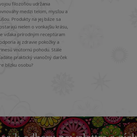
vojou filozofiou udržania
ovnováhy medzi telom, mysľou a
ušou. Produkty na jej báze sa
ostarajú nielen o vonkajšiu krásu,
le vďaka prírodným receptúram
odporia aj zdravie pokožky a
rinesú vnútornú pohodu. Stále
ľadáte praktický vianočný darček
re blízku osobu?