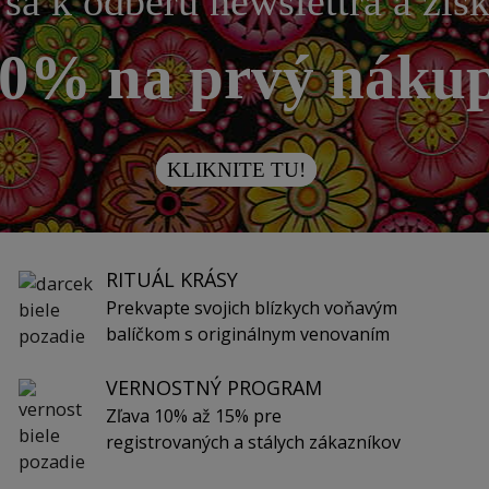
 sa k odberu newslettra a zís
0% na prvý náku
KLIKNITE TU!
RITUÁL KRÁSY
Prekvapte svojich blízkych voňavým
balíčkom s originálnym venovaním
VERNOSTNÝ PROGRAM
Zľava 10% až 15% pre
registrovaných a stálych zákazníkov