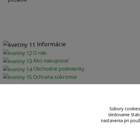
Informácie
O nás
Ako nakupovať
Obchodné podmienky
Ochrana súkromia
Súbory cookies
sledovanie štat
nastavenia pri pou