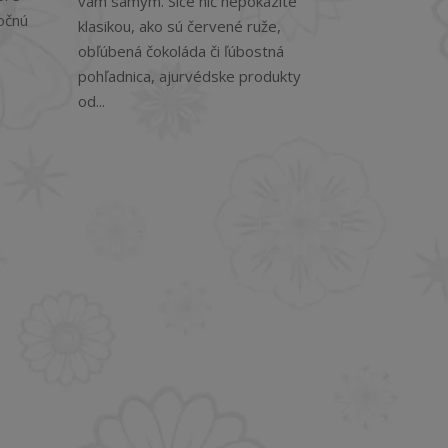
vám samým. Síce nič nepokazíte
očnú
klasikou, ako sú červené ruže,
obľúbená čokoláda či ľúbostná
pohľadnica, ajurvédske produkty
od...