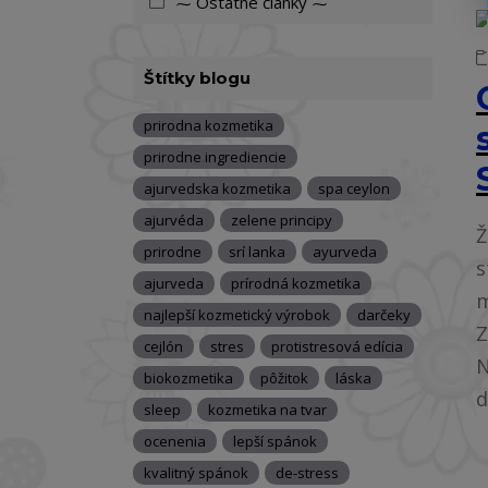
⁓ Ostatné články ⁓
Štítky blogu
prirodna kozmetika
prirodne ingrediencie
ajurvedska kozmetika
spa ceylon
ajurvéda
zelene principy
Ž
prirodne
srí lanka
ayurveda
s
ajurveda
prírodná kozmetika
m
najlepší kozmetický výrobok
darčeky
Z
cejlón
stres
protistresová edícia
N
biokozmetika
pôžitok
láska
d
sleep
kozmetika na tvar
ocenenia
lepší spánok
kvalitný spánok
de-stress