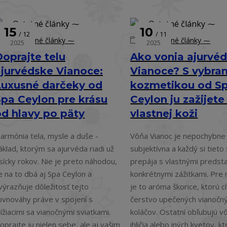
15
10
12
11
⁓ Ostatné články ⁓
⁓ Ostatné články ⁓
2025
2025
oprajte telu
Ako vonia ajurvé
ajurvédske Vianoce:
Vianoce? S vybra
Luxusné darčeky od
kozmetikou od S
Spa Ceylon pre krásu
Ceylon ju zažijete
od hlavy po päty
vlastnej koži
armónia tela, mysle a duše -
Vôňa Vianoc je nepochybne
áklad, ktorým sa ajurvéda riadi už
subjektívna a každý si tieto
isícky rokov. Nie je preto náhodou,
prepája s vlastnými predsta
e na to dbá aj Spa Ceylon a
konkrétnymi zážitkami. Pre 
výrazňuje dôležitosť tejto
je to aróma škorice, ktorú cít
ovnováhy práve v spojení s
čerstvo upečených vianočn
lížiacimi sa vianočnými sviatkami.
koláčov. Ostatní obľubujú v
oprajte ju nielen sebe, ale aj vašim
ihličia alebo iných kvetov, k