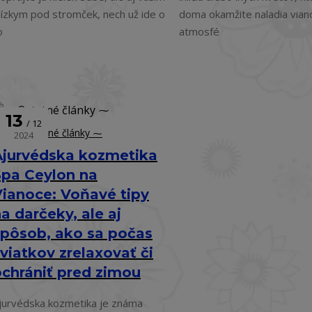
lízkym pod stromček, nech už ide o
doma okamžite naladia vian
o
atmosfé
13
12
⁓ Ostatné články ⁓
2024
Ajurvédska kozmetika
Spa Ceylon na
Vianoce: Voňavé tipy
a darčeky, ale aj
spôsob, ako sa počas
viatkov zrelaxovať či
ochrániť pred zimou
jurvédska kozmetika je známa