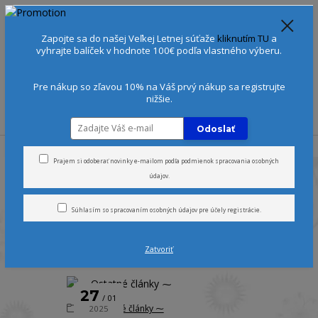
Spoznajte sa:
Urobte si Dóša test
alebo
Diagnostiku pleti
Zapojte sa do našej Veľkej Letnej súťaže
kliknutím TU
a
+421 905 378 103
(Po-Ne, 9-21 hod.)
EUR
vyhrajte balíček v hodnote 100€ podľa vlastného výberu.
0
0 €
Pre nákup so zľavou 10% na Váš prvý nákup sa registrujte
nižšie.
Menu
Odoslať
Úvod
Blog
Prajem si odoberať novinky e-mailom podľa
podmienok spracovania osobných
údajov
.
Blog
Súhlasím so
spracovaním osobných údajov
pre účely registrácie.
Zatvoriť
strana
z 1
27
01
⁓ Ostatné články ⁓
2025