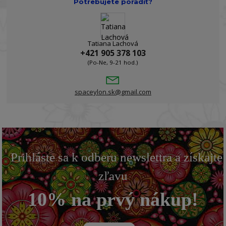
Potrebujete poradiť?
Tatiana Lachová
+421 905 378 103
(Po-Ne, 9-21 hod.)
spaceylon.sk@gmail.com
Prihláste sa k odberu newslettra a získajte
zľavu
10% na prvý nákup!