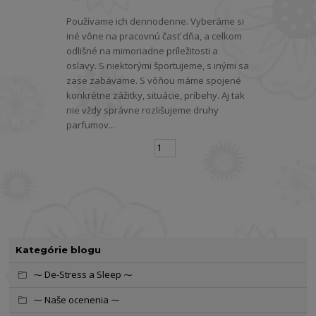
Používame ich dennodenne. Vyberáme si
iné vône na pracovnú časť dňa, a celkom
odlišné na mimoriadne príležitosti a
oslavy. S niektorými športujeme, s inými sa
zase zabávame. S vôňou máme spojené
konkrétne zážitky, situácie, príbehy. Aj tak
nie vždy správne rozlišujeme druhy
parfumov...
strana
z 1
Kategórie blogu
⁓ De-Stress a Sleep ⁓
⁓ Naše ocenenia ⁓