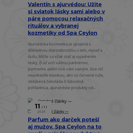
Valentín s ajurvédou: Užite
si sviatok lásky sami alebo v
páre pomocou relaxačných
rituálov a vybranej
kozmetiky od Spa Ceylon
Ajurvédska kozmetika je spojená s
dôkladnou starostlivosťou o telo, myseľ a
dušu. Môže sa však stať aj vyjadrením
lásky, či už voči vášmu partnerovi,
partnerke alebo voči vám samým. Síce nič
nepokazíte klasikou, ako sú červené ruže,
obľúbená čokoláda či ľúbostná
pohľadnica, ajurvédske produkty od...
11
11
⁓ Ostatné články ⁓
2024
Parfum ako darček poteší
aj mužov. Spa Ceylon na to