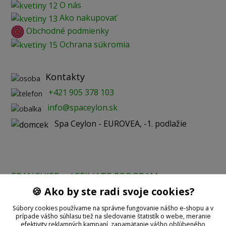
O nás
Ako nakupovať
Obchodné podmienky
Ochrana súkromia
Kontakty
+421 905 378 103
info@spaceylon.sk
Spa Ceylon - EUROVEA, -1. podlažie
FRANCHISE
AFFILIATE PROGRAM
🍪 Ako by ste radi svoje cookies?
Prijímame online platby:
Súbory cookies používame na správne fungovanie nášho e-shopu a v
prípade vášho súhlasu tiež na sledovanie štatistík o webe, meranie
efektivity reklamných kampaní, zapamätanie vášho obľúbeného