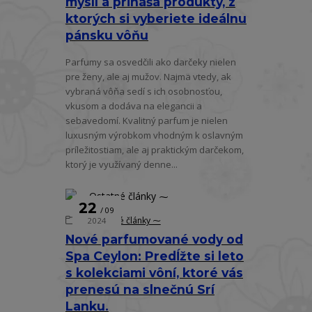
myslí a prináša produkty, z
ktorých si vyberiete ideálnu
pánsku vôňu
Parfumy sa osvedčili ako darčeky nielen
pre ženy, ale aj mužov. Najmä vtedy, ak
vybraná vôňa sedí s ich osobnosťou,
vkusom a dodáva na elegancii a
sebavedomí. Kvalitný parfum je nielen
luxusným výrobkom vhodným k oslavným
príležitostiam, ale aj praktickým darčekom,
ktorý je využívaný denne...
22
09
⁓ Ostatné články ⁓
2024
Nové parfumované vody od
Spa Ceylon: Predĺžte si leto
s kolekciami vôní, ktoré vás
prenesú na slnečnú Srí
Lanku.