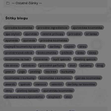
⁓ Ostatné články ⁓
Štítky blogu
prirodna kozmetika
prirodne ingrediencie
ajurvedska kozmetika
spa ceylon
ajurvéda
zelene principy
prirodne
srí lanka
ayurveda
ajurveda
prírodná kozmetika
najlepší kozmetický výrobok
darčeky
cejlón
stres
protistresová edícia
biokozmetika
pôžitok
láska
sleep
kozmetika na tvar
ocenenia
lepší spánok
kvalitný spánok
de-stress
antistres
prírodné parfumy
slon
balzamy
blog
peace
joga
peeling
tea tree
kurkuma
kozmetika z kurkumy
kozmetika s kurkumou
pánska kozmetika
awards
spánok
vianoce
valentin
darčeky na Valentína
zeny
pleťový balzam
ajurvédska kozmetika
záchrana slona cejlonskeho
elephant
eko