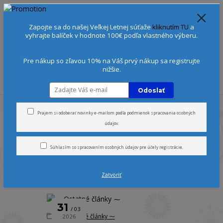
Spoznajte sa:
Urobte si Dóša test
alebo
Diagnostiku pleti
Zapojte sa do našej Veľkej Letnej súťaže
kliknutím TU
a
+421 905 378 103
(Po-Ne, 9-21 hod.)
EUR
vyhrajte balíček v hodnote 100€ podľa vlastného výberu.
0
0 €
Pre nákup so zľavou 10% na Váš prvý nákup sa registrujte
nižšie.
Menu
Odoslať
Úvod
Blog
Prajem si odoberať novinky e-mailom podľa
podmienok spracovania osobných
údajov
.
Blog
Súhlasím so
spracovaním osobných údajov
pre účely registrácie.
Zatvoriť
strana
z 1
31
03
⁓ Ostatné články ⁓
2026