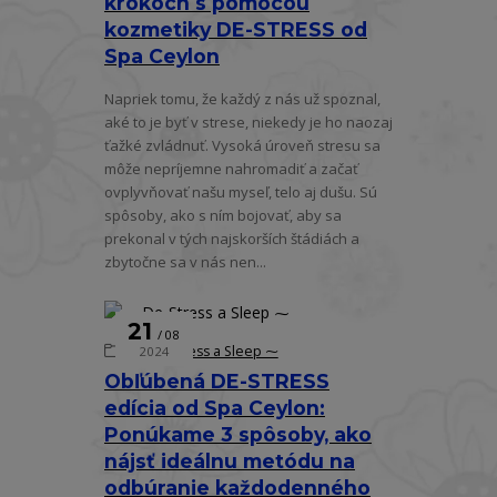
krokoch s pomocou
kozmetiky DE-STRESS od
Spa Ceylon
Napriek tomu, že každý z nás už spoznal,
aké to je byť v strese, niekedy je ho naozaj
ťažké zvládnuť. Vysoká úroveň stresu sa
môže nepríjemne nahromadiť a začať
ovplyvňovať našu myseľ, telo aj dušu. Sú
spôsoby, ako s ním bojovať, aby sa
prekonal v tých najskorších štádiách a
zbytočne sa v nás nen...
21
08
⁓ De-Stress a Sleep ⁓
2024
Obľúbená DE-STRESS
edícia od Spa Ceylon:
Ponúkame 3 spôsoby, ako
nájsť ideálnu metódu na
odbúranie každodenného