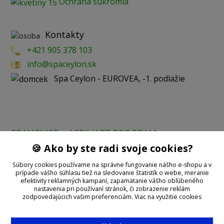
Ochrana súkromia
Kontakty
+421 905 378 103
info@spaceylon.sk
Spa Ceylon - EUROVEA, -1. podlažie
FRANCHISE
AFFILIATE PROGRAM
🍪 Ako by ste radi svoje cookies?
Prijímame online platby:
Súbory cookies používame na správne fungovanie nášho e-shopu a v
prípade vášho súhlasu tiež na sledovanie štatistík o webe, meranie
efektivity reklamných kampaní, zapamätanie vášho obľúbeného
nastavenia pri používaní stránok, či zobrazenie reklám
zodpovedajúcich vašim preferenciám.
Viac na využitie cookies