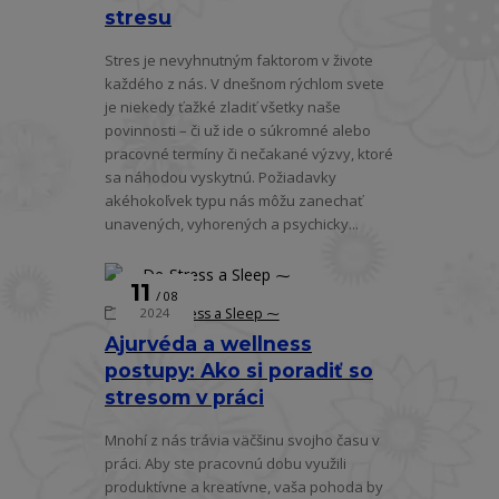
stresu
Stres je nevyhnutným faktorom v živote
každého z nás. V dnešnom rýchlom svete
je niekedy ťažké zladiť všetky naše
povinnosti – či už ide o súkromné alebo
pracovné termíny či nečakané výzvy, ktoré
sa náhodou vyskytnú. Požiadavky
akéhokoľvek typu nás môžu zanechať
unavených, vyhorených a psychicky...
11
08
⁓ De-Stress a Sleep ⁓
2024
Ajurvéda a wellness
postupy: Ako si poradiť so
stresom v práci
Mnohí z nás trávia väčšinu svojho času v
práci. Aby ste pracovnú dobu využili
produktívne a kreatívne, vaša pohoda by