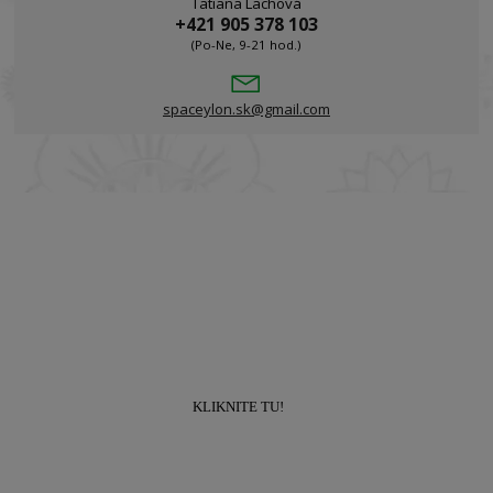
Tatiana Lachová
+421 905 378 103
(Po-Ne, 9-21 hod.)
spaceylon.sk@gmail.com
Prihláste sa k odberu newslettra a získajte
zľavu
10% na prvý nákup!
KLIKNITE TU!