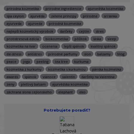
prirodna kozmetika
prirodne ingrediencie
ajurvedska kozmetika
spa ceylon
ajurvéda
zelene principy
prirodne
srí lanka
ayurveda
ajurveda
prírodná kozmetika
najlepší kozmetický výrobok
darčeky
cejlón
stres
protistresová edícia
biokozmetika
pôžitok
láska
sleep
kozmetika na tvar
ocenenia
lepší spánok
kvalitný spánok
de-stress
antistres
prírodné parfumy
slon
balzamy
blog
peace
joga
peeling
tea tree
kurkuma
kozmetika z kurkumy
kozmetika s kurkumou
pánska kozmetika
awards
spánok
vianoce
valentin
darčeky na Valentína
zeny
pleťový balzam
ajurvédska kozmetika
záchrana slona cejlonskeho
elephant
eko
Potrebujete poradiť?