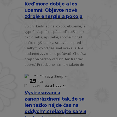
Keď more dobije a les
uzemní: Objavte nové
zdroje energie a pokoja
Sú dni, kedy jediné, čo potrebujeme, je
vypnúť. Aspoň na pár hodín stíšiť hluk
okolo seba, aj v sebe, spomaliť prúd
našich myšlienok a schovať sa pred
všetkým, čo od nás svet očakáva. Nie
nadarmo zvykneme počúvať: „Choď sa
prejsť na čerstvý vzduch, ten ti spraví
dobre.“ Prirodzene nás to v takéto dn
29
08
⁓ De-Stress a Sleep ⁓
2024
Vystresovaní a
zaneprázdnení tak, že sa
len ťažko nájde čas na
oddych? Zrelaxujte sa v 3