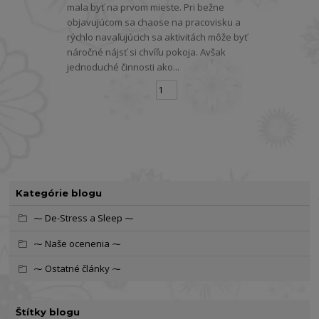
mala byť na prvom mieste. Pri bežne
objavujúcom sa chaose na pracovisku a
rýchlo navaľujúcich sa aktivitách môže byť
náročné nájsť si chvíľu pokoja. Avšak
jednoduché činnosti ako...
strana
z 1
Kategórie blogu
⁓ De-Stress a Sleep ⁓
⁓ Naše ocenenia ⁓
⁓ Ostatné články ⁓
Štítky blogu