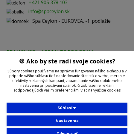
+421 905 378 103
info@spaceylon.sk
Spa Ceylon - EUROVEA, -1. podlažie
FRANCHISE
AFFILIATE PROGRAM
🍪 Ako by ste radi svoje cookies?
Prijímame online platby:
Súbory cookies používame na správne fungovanie nášho e-shopu a v
prípade vášho súhlasu tiež na sledovanie štatistík o webe, meranie
efektivity reklamných kampaní, zapamätanie vášho obľúbeného
nastavenia pri používaní stránok, či zobrazenie reklám
zodpovedajúcich vašim preferenciám.
Viac na využitie cookies
Súhlasím
©2020 With
Spa Ceylon
Nastavenia
Slovensko