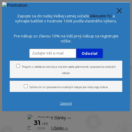
Spoznajte sa:
Urobte si Dóša test
alebo
Diagnostiku pleti
Zapojte sa do našej Veľkej Letnej súťaže
kliknutím TU
a
+421 905 378 103
(Po-Ne, 9-21 hod.)
EUR
vyhrajte balíček v hodnote 100€ podľa vlastného výberu.
0
0 €
Pre nákup so zľavou 10% na Váš prvý nákup sa registrujte
nižšie.
Menu
Odoslať
Úvod
Blog
Prajem si odoberať novinky e-mailom podľa
podmienok spracovania osobných
údajov
.
Blog
Súhlasím so
spracovaním osobných údajov
pre účely registrácie.
Zatvoriť
strana
z 5
ďalšie
31
03
⁓ Ostatné články ⁓
2026