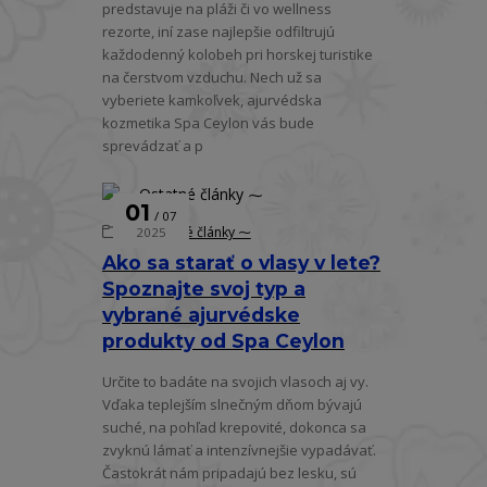
predstavuje na pláži či vo wellness
rezorte, iní zase najlepšie odfiltrujú
každodenný kolobeh pri horskej turistike
na čerstvom vzduchu. Nech už sa
vyberiete kamkoľvek, ajurvédska
kozmetika Spa Ceylon vás bude
sprevádzať a p
01
07
⁓ Ostatné články ⁓
2025
Ako sa starať o vlasy v lete?
Spoznajte svoj typ a
vybrané ajurvédske
produkty od Spa Ceylon
Určite to badáte na svojich vlasoch aj vy.
Vďaka teplejším slnečným dňom bývajú
suché, na pohľad krepovité, dokonca sa
zvyknú lámať a intenzívnejšie vypadávať.
Častokrát nám pripadajú bez lesku, sú