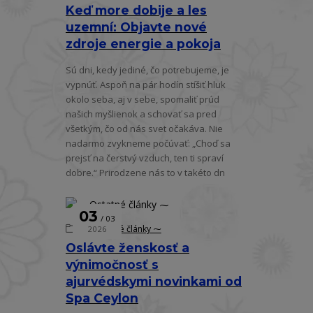
Keď more dobije a les
uzemní: Objavte nové
zdroje energie a pokoja
Sú dni, kedy jediné, čo potrebujeme, je
vypnúť. Aspoň na pár hodín stíšiť hluk
okolo seba, aj v sebe, spomaliť prúd
našich myšlienok a schovať sa pred
všetkým, čo od nás svet očakáva. Nie
nadarmo zvykneme počúvať: „Choď sa
prejsť na čerstvý vzduch, ten ti spraví
dobre.“ Prirodzene nás to v takéto dn
03
03
⁓ Ostatné články ⁓
2026
Oslávte ženskosť a
výnimočnosť s
ajurvédskymi novinkami od
Spa Ceylon