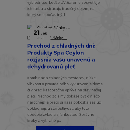
vyblednuté, keďže UV žiarenie zosvetľuje
ich farbu a strácajú tradičný objem, na
ktorý sme počas iných
21
05
⁓ Ostatné články ⁓
2025
Prechod z chladných dní:
Produkty Spa Ceylon
rozjasnia vašu unavenú a
dehydrovanú pleť
Kombinácia chladných mesiacov, nízkej
vlhkosti a pravidelného vykurovania doma
či v práci každoročne vplýva na stav našej
pleti. Prechod zo zimy dokáže byť o niečo
náročnejší a preto si naša pokožka zaslúži
dôkladnejšiu starostlivosť, aby toto
obdobie zvládla s ľahkosťou. Správne
kroky a vybrané p..