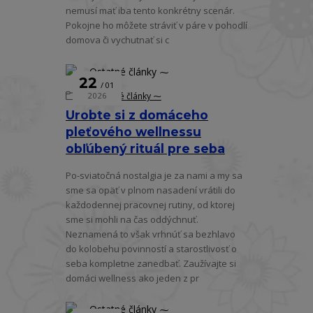
nemusí mať iba tento konkrétny scenár.
Pokojne ho môžete stráviť v páre v pohodlí
domova či vychutnať si c
22
01
⁓ Ostatné články ⁓
2026
Urobte si z domáceho
pleťového wellnessu
obľúbený rituál pre seba
Po-sviatočná nostalgia je za nami a my sa
sme sa opäť v plnom nasadení vrátili do
každodennej pracovnej rutiny, od ktorej
sme si mohli na čas oddýchnuť.
Neznamená to však vrhnúť sa bezhlavo
do kolobehu povinností a starostlivosť o
seba kompletne zanedbať. Zaužívajte si
domáci wellness ako jeden z pr