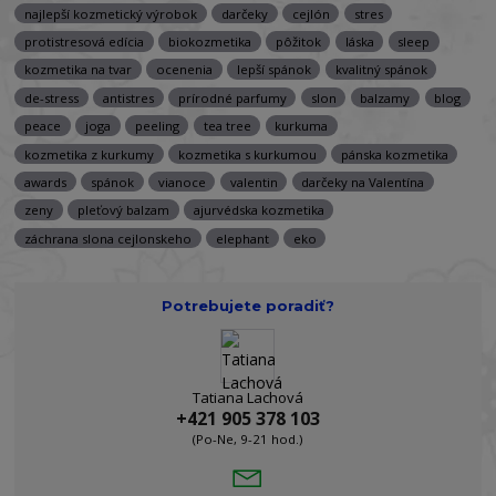
najlepší kozmetický výrobok
darčeky
cejlón
stres
protistresová edícia
biokozmetika
pôžitok
láska
sleep
kozmetika na tvar
ocenenia
lepší spánok
kvalitný spánok
de-stress
antistres
prírodné parfumy
slon
balzamy
blog
peace
joga
peeling
tea tree
kurkuma
kozmetika z kurkumy
kozmetika s kurkumou
pánska kozmetika
awards
spánok
vianoce
valentin
darčeky na Valentína
zeny
pleťový balzam
ajurvédska kozmetika
záchrana slona cejlonskeho
elephant
eko
Potrebujete poradiť?
Tatiana Lachová
+421 905 378 103
(Po-Ne, 9-21 hod.)