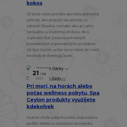
kokos
Už tisíce rokov prináša ajurvéda jedinečný
spôsob, ako prepojiť silu prírody so
zdravím človeka, rovnako ako aj s jeho
vonkajšou a vnútornou krásou. Ak si
zvyknete čítať zloženia prírodných
kozmetických a aromatických produktov
od Spa Ceylon, určite ste si všimli, že v nich
mnohokrát dominujú konk..
21
08
⁓ Ostatné články ⁓
2025
Pri mori, na horách alebo
počas wellness pobytu, Spa
Ceylon produkty využijete
kdekoľvek
Vzácne chvíle oddychu môžu mať viacero
podôb. Niekto si zaslúženú dovolenku