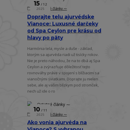
15
12
⁓ Ostatné články ⁓
2025
Doprajte telu ajurvédske
Vianoce: Luxusné darčeky
od Spa Ceylon pre krásu od
hlavy po päty
Harmónia tela, mysle a duše - základ,
ktorým sa ajurvéda riadi už tisícky rokov.
Nie je preto náhodou, že na to dbá aj Spa
Ceylon a zvýrazňuje dôležitosť tejto
rovnováhy práve v spojení s blížiacimi sa
vianočnými sviatkami. Doprajte ju nielen
sebe, ale aj vašim blízkym pod stromček,
nech už ide o ro
10
11
⁓ Ostatné články ⁓
2025
Ako vonia ajurvéda na
Vianoce? S vybranou