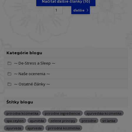
Načítať ďalšie články (10)
strana
z 5
ďalšie
Kategórie blogu
⁓ De-Stress a Sleep ⁓
⁓ Naše ocenenia ⁓
⁓ Ostatné články ⁓
Štítky blogu
prirodna kozmetika
prirodne ingrediencie
ajurvedska kozmetika
spa ceylon
ajurvéda
zelene principy
prirodne
srí lanka
ayurveda
ajurveda
prírodná kozmetika