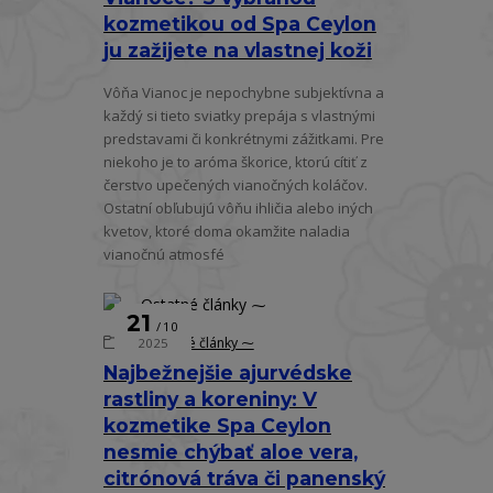
kozmetikou od Spa Ceylon
ju zažijete na vlastnej koži
Vôňa Vianoc je nepochybne subjektívna a
každý si tieto sviatky prepája s vlastnými
predstavami či konkrétnymi zážitkami. Pre
niekoho je to aróma škorice, ktorú cítiť z
čerstvo upečených vianočných koláčov.
Ostatní obľubujú vôňu ihličia alebo iných
kvetov, ktoré doma okamžite naladia
vianočnú atmosfé
21
10
⁓ Ostatné články ⁓
2025
Najbežnejšie ajurvédske
rastliny a koreniny: V
kozmetike Spa Ceylon
nesmie chýbať aloe vera,
citrónová tráva či panenský