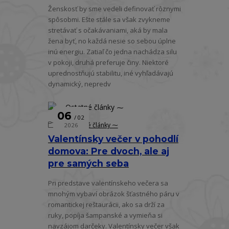
Ženskosť by sme vedeli definovať rôznymi
spôsobmi. Ešte stále sa však zvykneme
stretávať s očakávaniami, aká by mala
žena byť, no každá nesie so sebou úplne
inú energiu. Zatiaľ čo jedna nachádza silu
v pokoji, druhá preferuje činy. Niektoré
uprednostňujú stabilitu, iné vyhľadávajú
dynamický, nepredv
06
02
⁓ Ostatné články ⁓
2026
Valentínsky večer v pohodlí
domova: Pre dvoch, ale aj
pre samých seba
Pri predstave valentínskeho večera sa
mnohým vybaví obrázok šťastného páru v
romantickej reštaurácii, ako sa drží za
ruky, popíja šampanské a vymieňa si
navzájom darčeky. Valentínsky večer však