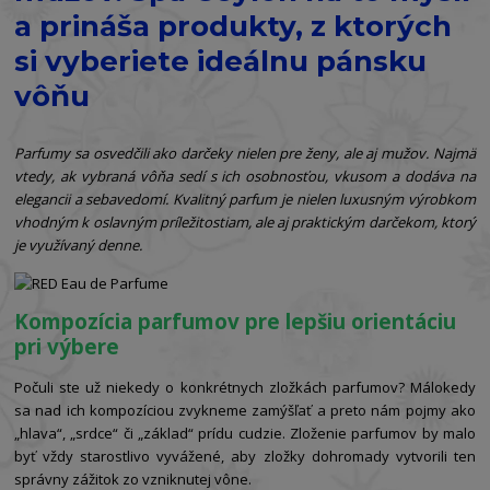
a prináša produkty, z ktorých
si vyberiete ideálnu pánsku
vôňu
Parfumy sa osvedčili ako darčeky nielen pre ženy, ale aj mužov. Najmä
vtedy, ak vybraná vôňa sedí s ich osobnosťou, vkusom a dodáva na
elegancii a sebavedomí. Kvalitný parfum je nielen luxusným výrobkom
vhodným k oslavným príležitostiam, ale aj praktickým darčekom, ktorý
je využívaný denne.
Kompozícia parfumov pre lepšiu orientáciu
pri výbere
Počuli ste už niekedy o konkrétnych zložkách parfumov? Málokedy
sa nad ich kompozíciou zvykneme zamýšľať a preto nám pojmy ako
„hlava“, „srdce“ či „základ“ prídu cudzie. Zloženie parfumov by malo
byť vždy starostlivo vyvážené, aby zložky dohromady vytvorili ten
správny zážitok zo vzniknutej vône.