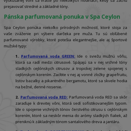
vyskúšanej vôni sa vráťte po niekoľkých hodinách, kedy sa začnú
prejavovať stredné a základné tóny.
Pánska parfumovaná ponuka v Spa Ceylon
Spa Ceylon ponúka niekoľko prírodných možností, ktoré stoja za
vaše zváženie pri výbere darčeka pre muža. Tu sú obľúbené
parfumované výrobky, ktoré potešia elegantnejšie, ale aj športové
mužské typy:
1.
Parfumovaná voda GREEN:
Ide o sviežu mužnú vôňu,
ktorá sa radí medzi citrusové. Spájajú sa v nej vrchné tóny
sladkých cejlónskych citrusov a tropickej zelene spojenej s
cejlónskym korením. Zacítite v nej aj vonné zložky grapefruitu,
listov bazalky a pikantného bergamotu, ktoré sa skvele hodia
na bežné, denné nosenie.
2.
Parfumovaná voda RED:
Parfumovaná voda RED sa skôr
zaraďuje k drevitej vôni, ktorá sedí sofistikovanejším typom.
Ide o spojenie vrchných tónov čerstvého citrusu s cejlónskym
korením, ktoré sa neskôr menia do arómy sladkých fialiek, až
preniknú k základným tónom santalového dreva a jantáru.