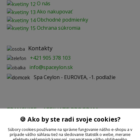
O nás
Ako nakupovať
Obchodné podmienky
Ochrana súkromia
Kontakty
+421 905 378 103
info@spaceylon.sk
Spa Ceylon - EUROVEA, -1. podlažie
FRANCHISE
AFFILIATE PROGRAM
🍪 Ako by ste radi svoje cookies?
Prijímame online platby:
Súbory cookies používame na správne fungovanie nášho e-shopu a v
prípade vášho súhlasu tiež na sledovanie štatistík o webe, meranie
efektivity reklamných kampaní, zapamätanie vášho obľúbeného