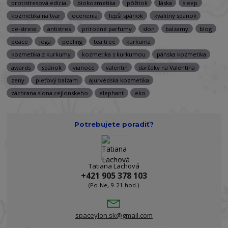
protistresová edícia
biokozmetika
pôžitok
láska
sleep
kozmetika na tvar
ocenenia
lepší spánok
kvalitný spánok
de-stress
antistres
prírodné parfumy
slon
balzamy
blog
peace
joga
peeling
tea tree
kurkuma
kozmetika z kurkumy
kozmetika s kurkumou
pánska kozmetika
awards
spánok
vianoce
valentin
darčeky na Valentína
zeny
pleťový balzam
ajurvédska kozmetika
záchrana slona cejlonskeho
elephant
eko
Potrebujete poradiť?
Tatiana Lachová
+421 905 378 103
(Po-Ne, 9-21 hod.)
spaceylon.sk@gmail.com