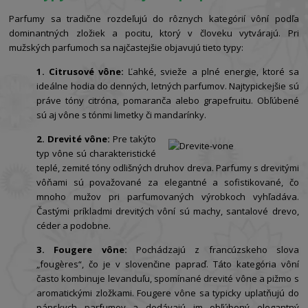
Parfumy sa tradične rozdeľujú do rôznych kategórií vôní podľa
dominantných zložiek a pocitu, ktorý v človeku vytvárajú. Pri
mužských parfumoch sa najčastejšie objavujú tieto typy:
1. Citrusové vône:
Ľahké, svieže a plné energie, ktoré sa
ideálne hodia do denných, letných parfumov. Najtypickejšie sú
práve tóny citróna, pomaranča alebo grapefruitu. Obľúbené
sú aj vône s tónmi limetky či mandarínky.
2. Drevité vône:
Pre takýto
typ vône sú charakteristické
teplé, zemité tóny odlišných druhov dreva. Parfumy s drevitými
vôňami sú považované za elegantné a sofistikované, čo
mnoho mužov pri parfumovaných výrobkoch vyhľadáva.
Častými príkladmi drevitých vôní sú machy, santalové drevo,
céder a podobne.
3. Fougere vône:
Pochádzajú z francúzskeho slova
„fougères“, čo je v slovenčine papraď. Táto kategória vôní
často kombinuje levanduľu, spomínané drevité vône a pižmo s
aromatickými zložkami. Fougere vône sa typicky uplatňujú do
pánskych parfumov a dodávajú im obľúbený elegantný