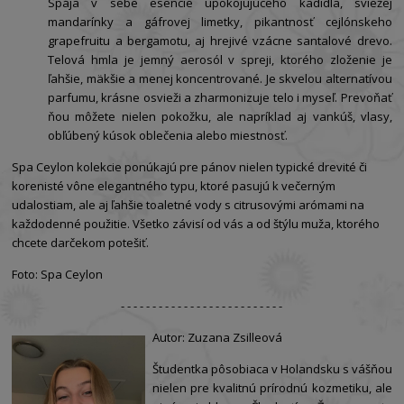
Spája v sebe esencie upokojujúceho kadidla, sviežej
mandarínky a gáfrovej limetky, pikantnosť cejlónskeho
grapefruitu a bergamotu, aj hrejivé vzácne santalové drevo.
Telová hmla je jemný aerosól v spreji, ktorého zloženie je
ľahšie, mäkšie a menej koncentrované. Je skvelou alternatívou
parfumu, krásne osvieži a zharmonizuje telo i myseľ. Prevoňať
ňou môžete nielen pokožku, ale napríklad aj vankúš, vlasy,
obľúbený kúsok oblečenia alebo miestnosť.
Spa Ceylon kolekcie ponúkajú pre pánov nielen typické drevité či
korenisté vône elegantného typu, ktoré pasujú k večerným
udalostiam, ale aj ľahšie toaletné vody s citrusovými arómami na
každodenné použitie. Všetko závisí od vás a od štýlu muža, ktorého
chcete darčekom potešiť.
Foto: Spa Ceylon
- - - - - - - - - - - - - - - - - - - - - - - - - -
Autor: Zuzana Zsilleová
Študentka pôsobiaca v Holandsku s vášňou
nielen pre kvalitnú prírodnú kozmetiku, ale