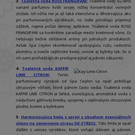
3.
Toaletná voda ROSE FRANGIPANI:
Toaletné vody sú ľahší
variant parfumov kvôli svojej nižšej koncentrácií vonných
zložiek. Ich vôňa nie je až taká intenzívna a dlhotrvajúca ako
pri parfumovaných výrobkoch, no stále prinášajú príjemný
zážitok, najmä počas dennej aplikácie. Toaletná voda ROSE
FRANGIPANI sa konkrétne zaraďuje medzi kvetinové vône, čo
nebývajú bežne obľúbené arómy pri pánskych produktoch.
Avšak Spa Ceylon skombinoval upokojujúcu ružu, radostnú
plumériu a svieže cejlónske kvety, ovocie aj bylinky tak, že si
ich sami prichádzajú do predajne pýtať aj pánski zákazníci.
4.
Toaletná voda KAFFIR
LIME CITRON:
Tento
parfumovaný výrobok od Spa Ceylon sa opäť približuje
citrusovým vôňam, ktoré pánom často sedia. Toaletná voda
KAFFIR LIME CITRON je ľahká, osviežujúca, aromatická voda s
nádychom gáfrovej limetky, spojenej s cejlónskymi citrusovými
plodmi, kvetmi a bylinkami.
5.
Harmonizujúca hmla v spreji s obsahom esenciálnych
olejov na zmiernenie stresu DE-STRESS:
Táto hmla je opäť
ďalším z unisex výrobkov, ktoré voňajú dámam aj pánom.