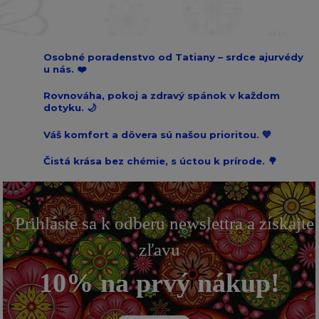
Osobné poradenstvo od Tatiany – srdce ajurvédy
u nás. ❤️
Rovnováha, pokoj a zdravý spánok v každom
dotyku. 🌙
Váš komfort a dôvera sú našou prioritou. 💙
Čistá krása bez chémie, s úctou k prírode. 🌳
Prihláste sa k odberu newslettra a získajte
zľavu
10% na prvý nákup!