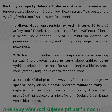
Parfumy sa typicky delia na 3 hlavné vrstvy vôní
, známe aj ako
tónové zložky alebo vonné pyramídy. Zložky sa uvoľňujú postupne a
vytvárajú vôňu, ktorá sa po istom čase mení.
1. Hlava:
Hlava reprezentuje tzv.
vrchné tóny
. Sú to prvé
arómy, ktoré človek cíti po aplikácii parfumu. Väčšinou sú ľahké
a svieže, no v priebehu 15 až 30 minút sa vytratia. Ich
primárnou úlohou je vytvoriť dobrý prvý dojem a pútať
pozornosť.
2. Srdce:
Po 30 minútach, keď doznejú posledné vrchné tóny
sa začnú prejavovať
stredné tóny
alebo
základ vône
.
Vydržia niekoľko hodín, nakoľko sú stabilnejšie a hlbšie. Srdce
vône (stredný tón) udáva charakter danej vône.
3. Základ:
Základ je treťou vrstvou vôní a reprezentuje tzv.
spodné tóny
alebo z názvu prevzaté
základné tóny
. Sú
najťažšími a najdlhšie trvajúcimi zložkami, ktoré môžu
pretrvávať na pokožke aj niekoľko dní. Dodávajú vzniknutej
vôni hĺbku a teplo.
Aké typy vôní rozlišujeme pri parfumoch?