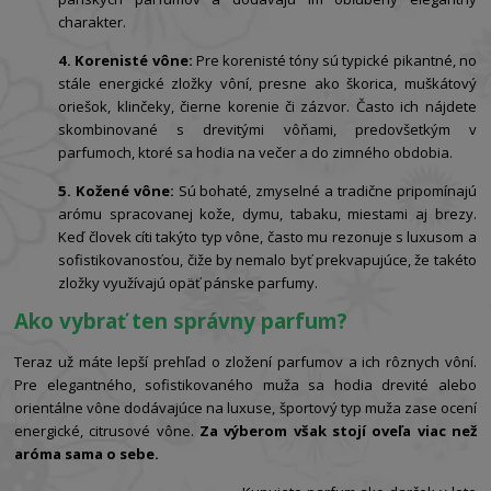
charakter.
4. Korenisté vône:
Pre korenisté tóny sú typické pikantné, no
stále energické zložky vôní, presne ako škorica, muškátový
oriešok, klinčeky, čierne korenie či zázvor. Často ich nájdete
skombinované s drevitými vôňami, predovšetkým v
parfumoch, ktoré sa hodia na večer a do zimného obdobia.
5. Kožené vône:
Sú bohaté, zmyselné a tradične pripomínajú
arómu spracovanej kože, dymu, tabaku, miestami aj brezy.
Keď človek cíti takýto typ vône, často mu rezonuje s luxusom a
sofistikovanosťou, čiže by nemalo byť prekvapujúce, že takéto
zložky využívajú opäť pánske parfumy.
Ako vybrať ten správny parfum?
Teraz už máte lepší prehľad o zložení parfumov a ich rôznych vôní.
Pre elegantného, sofistikovaného muža sa hodia drevité alebo
orientálne vône dodávajúce na luxuse, športový typ muža zase ocení
energické, citrusové vône.
Za výberom však stojí oveľa viac než
aróma sama o sebe.