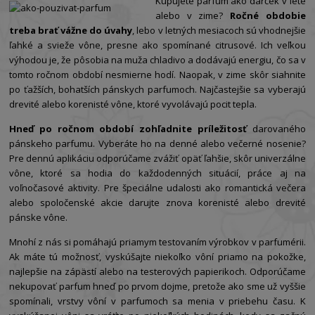
Kupujete parfum ako darček v lete
alebo v zime?
Ročné obdobie
treba brať vážne do úvahy
, lebo v letných mesiacoch sú vhodnejšie
ľahké a svieže vône, presne ako spomínané citrusové. Ich veľkou
výhodou je, že pôsobia na muža chladivo a dodávajú energiu, čo sa v
tomto ročnom období nesmierne hodí. Naopak, v zime skôr siahnite
po ťažších, bohatších pánskych parfumoch. Najčastejšie sa vyberajú
drevité alebo korenisté vône, ktoré vyvolávajú pocit tepla.
Hneď po ročnom období zohľadnite príležitosť
darovaného
pánskeho parfumu. Vyberáte ho na denné alebo večerné nosenie?
Pre dennú aplikáciu odporúčame zvážiť opäť ľahšie, skôr univerzálne
vône, ktoré sa hodia do každodenných situácií, práce aj na
voľnočasové aktivity. Pre špeciálne udalosti ako romantická večera
alebo spoločenské akcie darujte znova korenisté alebo drevité
pánske vône.
Mnohí z nás si pomáhajú priamym testovaním výrobkov v parfumérii.
Ak máte tú možnosť, vyskúšajte niekoľko vôní priamo na pokožke,
najlepšie na zápästí alebo na testerových papierikoch. Odporúčame
nekupovať parfum hneď po prvom dojme, pretože ako sme už vyššie
spomínali, vrstvy vôní v parfumoch sa menia v priebehu času. K