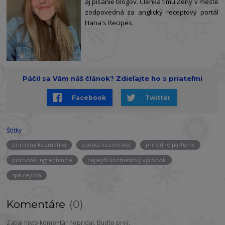
aj písanie blogov. Členka tímu Ženy v meste
zodpovedná za anglický receptový portál
Hana's Recipes.
Páčil sa Vám náš článok? Zdieľajte ho s priateľmi
Facebook
Twitter
Štítky
prirodna kozmetika
pánska kozmetika
prírodné parfumy
prirodne ingrediencie
najlepší kozmetický výrobok
spa ceylon
Komentáre
0
Zatial nikto komentár nepridal. Buďte prvý.