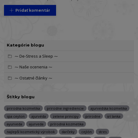
Pridať komentár
Kategórie blogu
⁓ De-Stress a Sleep ⁓
⁓ Naše ocenenia ⁓
⁓ Ostatné články ⁓
Štítky blogu
prirodna kozmetika
prirodne ingrediencie
ajurvedska kozmetika
spa ceylon
ajurvéda
zelene principy
prirodne
srí lanka
ayurveda
ajurveda
prírodná kozmetika
najlepší kozmetický výrobok
darčeky
cejlón
stres