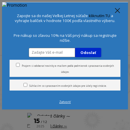
Spoznajte sa:
Urobte si Dóša test
alebo
Diagnostiku pleti
Zapojte sa do našej Veľkej Letnej súťaže
kliknutím TU
a
+421 905 378 103
(Po-Ne, 9-21 hod.)
EUR
vyhrajte balíček v hodnote 100€ podľa vlastného výberu.
0
0 €
Pre nákup so zľavou 10% na Váš prvý nákup sa registrujte
nižšie.
Menu
Odoslať
Úvod
Blog
Prajem si odoberať novinky e-mailom podľa
podmienok spracovania osobných
údajov
.
Blog
Súhlasím so
spracovaním osobných údajov
pre účely registrácie.
Zatvoriť
strana
z 1
15
12
⁓ Ostatné články ⁓
2025