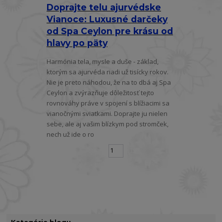
Doprajte telu ajurvédske
Vianoce: Luxusné darčeky
od Spa Ceylon pre krásu od
hlavy po päty
Harmónia tela, mysle a duše - základ,
ktorým sa ajurvéda riadi už tisícky rokov.
Nie je preto náhodou, že na to dbá aj Spa
Ceylon a zvýrazňuje dôležitosť tejto
rovnováhy práve v spojení s blížiacimi sa
vianočnými sviatkami. Doprajte ju nielen
sebe, ale aj vašim blízkym pod stromček,
nech už ide o ro
strana
z 1