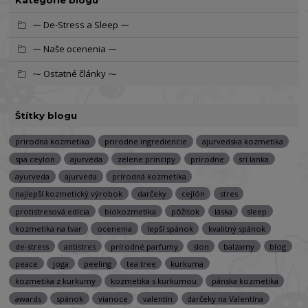
Kategórie blogu
⁓ De-Stress a Sleep ⁓
⁓ Naše ocenenia ⁓
⁓ Ostatné články ⁓
Štítky blogu
prirodna kozmetika
prirodne ingrediencie
ajurvedska kozmetika
spa ceylon
ajurvéda
zelene principy
prirodne
srí lanka
ayurveda
ajurveda
prírodná kozmetika
najlepší kozmetický výrobok
darčeky
cejlón
stres
protistresová edícia
biokozmetika
pôžitok
láska
sleep
kozmetika na tvar
ocenenia
lepší spánok
kvalitný spánok
de-stress
antistres
prírodné parfumy
slon
balzamy
blog
peace
joga
peeling
tea tree
kurkuma
kozmetika z kurkumy
kozmetika s kurkumou
pánska kozmetika
awards
spánok
vianoce
valentin
darčeky na Valentína