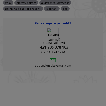
zeny
pleťový balzam
ajurvédska kozmetika
záchrana slona cejlonskeho
elephant
eko
Potrebujete poradiť?
Tatiana Lachová
+421 905 378 103
(Po-Ne, 9-21 hod.)
spaceylon.sk@gmail.com
Prihláste sa k odberu newslettra a získajte
zľavu