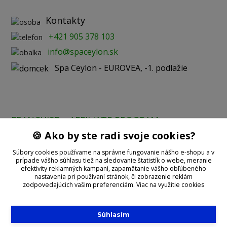
Kontakty
+421 905 378 103
info@spaceylon.sk
Spa Ceylon - EUROVEA, -1. podlažie
FRANCHISE
AFFILIATE PROGRAM
🍪 Ako by ste radi svoje cookies?
Prijímame online platby:
Súbory cookies používame na správne fungovanie nášho e-shopu a v
prípade vášho súhlasu tiež na sledovanie štatistík o webe, meranie
efektivity reklamných kampaní, zapamätanie vášho obľúbeného
nastavenia pri používaní stránok, či zobrazenie reklám
zodpovedajúcich vašim preferenciám.
Viac na využitie cookies
Súhlasím