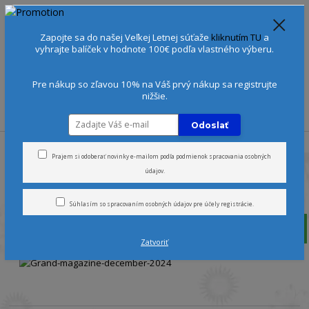
Spoznajte sa:
Urobte si Dóša test
alebo
Diagnostiku pleti
Zapojte sa do našej Veľkej Letnej súťaže
kliknutím TU
a
+421 905 378 103
(Po-Ne, 9-21 hod.)
EUR
vyhrajte balíček v hodnote 100€ podľa vlastného výberu.
0
0 €
Pre nákup so zľavou 10% na Váš prvý nákup sa registrujte
nižšie.
Menu
Odoslať
Úvod
GRAND MAGAZINE, 10.12.2024
Prajem si odoberať novinky e-mailom podľa
podmienok spracovania osobných
údajov
.
GRAND MAGAZINE, 10.12.2024
Súhlasím so
spracovaním osobných údajov
pre účely registrácie.
»
Zatvoriť