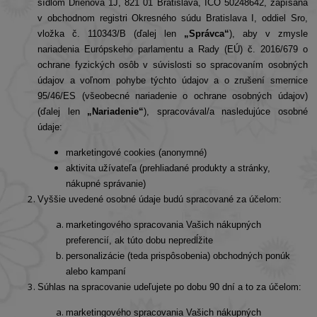
sídlom Drieňová 1J, 821 01 Bratislava, IČO 50248642, zapísaná
v obchodnom registri Okresného súdu Bratislava I, oddiel Sro,
vložka č.
110343/B
(ďalej len
„Správca“
), aby v zmysle
nariadenia Európskeho parlamentu a Rady (EÚ) č. 2016/679 o
ochrane fyzických osôb v súvislosti so spracovaním osobných
údajov a voľnom pohybe týchto údajov a o zrušení smernice
95/46/ES (všeobecné nariadenie o ochrane osobných údajov)
(ďalej len
„Nariadenie“
), spracovával/a nasledujúce osobné
údaje:
marketingové cookies (anonymné)
aktivita užívateľa (prehliadané produkty a stránky,
nákupné správanie)
Vyššie uvedené osobné údaje budú spracované za účelom:
marketingového spracovania Vašich nákupných
preferencií, ak túto dobu nepredĺžite
personalizácie (teda prispôsobenia) obchodných ponúk
alebo kampaní
Súhlas na spracovanie udeľujete po dobu 90 dní a to za účelom:
marketingového spracovania Vašich nákupných