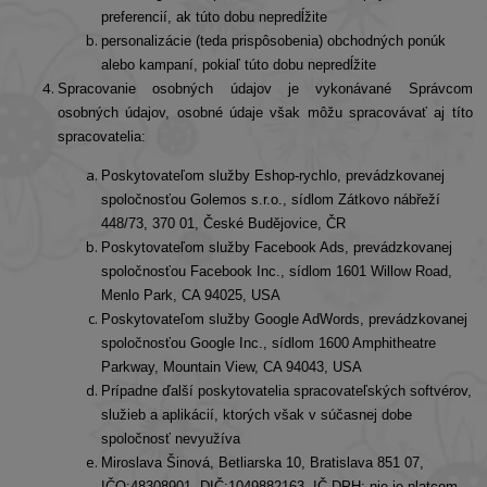
preferencií, ak túto dobu nepredĺžite
personalizácie (teda prispôsobenia) obchodných ponúk
alebo kampaní, pokiaľ túto dobu nepredĺžite
Spracovanie osobných údajov je vykonávané Správcom
osobných údajov, osobné údaje však môžu spracovávať aj títo
spracovatelia:
Poskytovateľom služby Eshop-rychlo, prevádzkovanej
spoločnosťou Golemos s.r.o., sídlom Zátkovo nábřeží
448/73, 370 01, České Budějovice, ČR
Poskytovateľom služby Facebook Ads, prevádzkovanej
spoločnosťou Facebook Inc., sídlom 1601 Willow Road,
Menlo Park, CA 94025, USA
Poskytovateľom služby Google AdWords, prevádzkovanej
spoločnosťou Google Inc., sídlom 1600 Amphitheatre
Parkway, Mountain View, CA 94043, USA
Prípadne ďalší poskytovatelia spracovateľských softvérov,
služieb a aplikácií, ktorých však v súčasnej dobe
spoločnosť nevyužíva
Miroslava Šinová, Betliarska 10, Bratislava 851 07,