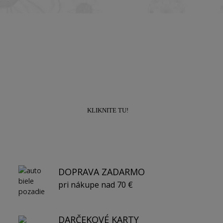
Prihláste sa k odberu newslettra a získajte
zľavu
10% na prvý nákup!
KLIKNITE TU!
DOPRAVA ZADARMO
pri nákupe nad 70 €
DARČEKOVÉ KARTY