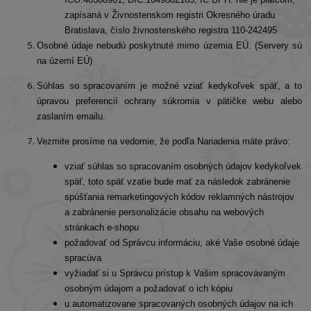
IČO:48308901, DIČ:1049882163, IČ DPH: nie je platcom,
zapísaná v Živnostenskom registri Okresného úradu
Bratislava, číslo živnostenského registra 110-242495
Osobné údaje nebudú poskytnuté mimo územia EÚ. (Servery sú
na území EÚ)
Súhlas so spracovaním je možné vziať kedykoľvek späť, a to
úpravou preferencií ochrany súkromia v pätičke webu alebo
zaslaním emailu.
Vezmite prosíme na vedomie, že podľa Nariadenia máte právo:
vziať súhlas so spracovaním osobných údajov kedykoľvek
späť, toto späť vzatie bude mať za následok zabránenie
spúšťania remarketingových kódov reklamných nástrojov
a zabránenie personalizácie obsahu na webových
stránkach e-shopu
požadovať od Správcu informáciu, aké Vaše osobné údaje
spracúva
vyžiadať si u Správcu prístup k Vašim spracovávaným
osobným údajom a požadovať o ich kópiu
u automatizovane spracovaných osobných údajov na ich