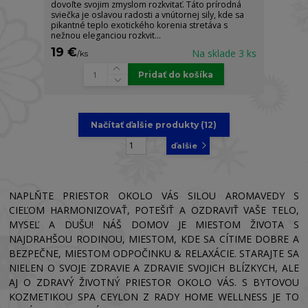
dovoľte svojim zmyslom rozkvitať. Táto prírodná
sviečka je oslavou radosti a vnútornej sily, kde sa
pikantné teplo exotického korenia stretáva s
nežnou eleganciou rozkvit...
19 €
Na sklade 3 ks
/
ks
Pridať do košíka
Načítať ďalšie produkty (12)
strana
z 6
ďalšie
NAPLŇTE PRIESTOR OKOLO VÁS SILOU AROMAVEDY S
CIEĽOM HARMONIZOVAŤ, POTEŠIŤ A OZDRAVIŤ VAŠE TELO,
MYSEĽ A DUŠU! NÁŠ DOMOV JE MIESTOM ŽIVOTA S
NAJDRAHŠOU RODINOU, MIESTOM, KDE SA CÍTIME DOBRE A
BEZPEČNE, MIESTOM ODPOČINKU & RELAXÁCIE. STARAJTE SA
NIELEN O SVOJE ZDRAVIE A ZDRAVIE SVOJICH BLÍZKYCH, ALE
AJ O ZDRAVÝ ŽIVOTNÝ PRIESTOR OKOLO VÁS. S BYTOVOU
KOZMETIKOU SPA CEYLON Z RADY HOME WELLNESS JE TO