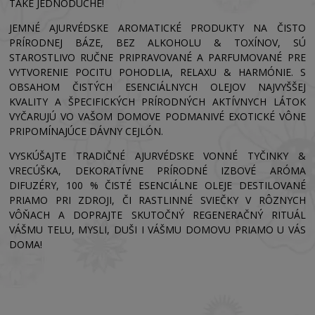
TAKÉ JEDNODUCHÉ!
JEMNÉ AJURVÉDSKE AROMATICKÉ PRODUKTY NA ČISTO
PRÍRODNEJ BÁZE, BEZ ALKOHOLU & TOXÍNOV, SÚ
STAROSTLIVO RUČNE PRIPRAVOVANÉ A PARFUMOVANÉ PRE
VYTVORENIE POCITU POHODLIA, RELAXU & HARMÓNIE. S
OBSAHOM ČISTÝCH ESENCIÁLNYCH OLEJOV NAJVYŠŠEJ
KVALITY A ŠPECIFICKÝCH PRÍRODNÝCH AKTÍVNYCH LÁTOK
VYČARUJÚ VO VAŠOM DOMOVE PODMANIVÉ EXOTICKÉ VÔNE
PRIPOMÍNAJÚCE DÁVNY CEJLÓN.
VYSKÚŠAJTE TRADIČNÉ AJURVÉDSKE VONNÉ TYČINKY &
VRECÚŠKA, DEKORATÍVNE PRÍRODNÉ IZBOVÉ ARÓMA
DIFUZÉRY, 100 % ČISTÉ ESENCIÁLNE OLEJE DESTILOVANÉ
PRIAMO PRI ZDROJI, ČI RASTLINNÉ SVIEČKY V RÔZNYCH
VÔŇACH A DOPRAJTE SKUTOČNÝ REGENERAČNÝ RITUÁL
VÁŠMU TELU, MYSLI, DUŠI I VÁŠMU DOMOVU PRIAMO U VÁS
DOMA!