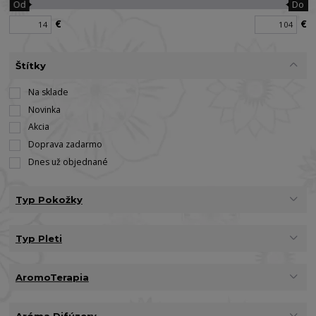
Od
Do
€
€
Štítky
Na sklade
Novinka
Akcia
Doprava zadarmo
Dnes už objednané
Typ Pokožky
Typ Pleti
AromoTerapia
Aróma Difúzery