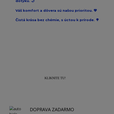
dotyku. 🌙
Váš komfort a dôvera sú našou prioritou. 💙
Čistá krása bez chémie, s úctou k prírode. 🌳
Prihláste sa k odberu newslettra a získajte
zľavu
10% na prvý nákup!
KLIKNITE TU!
DOPRAVA ZADARMO