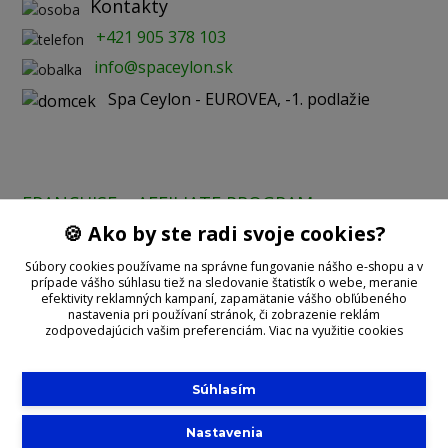
Kontakty
+421 905 378 103
info@spaceylon.sk
Spa Ceylon - EUROVEA, -1. podlažie
FRANCHISE
AFFILIATE PROGRAM
🍪 Ako by ste radi svoje cookies?
Prijímame online platby:
Súbory cookies používame na správne fungovanie nášho e-shopu a v
prípade vášho súhlasu tiež na sledovanie štatistík o webe, meranie
efektivity reklamných kampaní, zapamätanie vášho obľúbeného
nastavenia pri používaní stránok, či zobrazenie reklám
zodpovedajúcich vašim preferenciám.
Viac na využitie cookies
Súhlasím
©2020 With
Spa Ceylon
Nastavenia