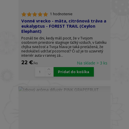
1 hodnotenie
Vonné vrecko - mäta, citrónová tráva a
eukalyptus - FOREST TRAIL (Ceylon
Elephant)
Poznáš tie dni, kedy máš pocit, že v Tvojom
osobnom priestore stagnuje ťažký vzduch, v šatníku
chýba sviežosť a Tvoja hlava je taká preťažená, že
nedokážeš udržať pozornosť? Či už je to uzavretý
interiér auta v rannej zá...
22 €
Na sklade > 3 ks
/
ks
Pridať do košíka