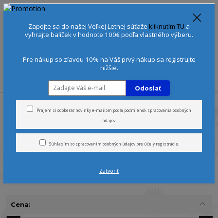
Spoznajte sa:
Urobte si Dóša test
alebo
Diagnostiku pleti
Zapojte sa do našej Veľkej Letnej súťaže
kliknutím TU
a
+421 905 378 103
(Po-Ne, 9-21 hod.)
EUR
vyhrajte balíček v hodnote 100€ podľa vlastného výberu.
0
0 €
Pre nákup so zľavou 10% na Váš prvý nákup sa registrujte
nižšie.
Menu
Odoslať
Úvod
Aromaterapia
Prajem si odoberať novinky e-mailom podľa
podmienok spracovania osobných
údajov
.
Prevoňajte si Váš domov
Súhlasím so
spracovaním osobných údajov
pre účely registrácie.
Každý nádych
vône
prináša teplo, spomienky a
pokoj
- pozvi
prírodu
, aby sa stala súčasťou tvojho
domova
.
Zatvoriť
Cena: