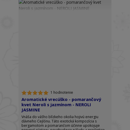
1 hodnotenie
Aromatické vrecúško - pomarančový
kvet Neroli s jazmínom - NEROLI
JASMINE
Vnáša do vášho blízkeho okolia hojivú energiu
dávneho Cejlónu. Táto exotická kompozícia s
bergamotom a pomarančom účinne upokojuje
nervovú sústavu, povzbudzuje náladu a prečisťuje