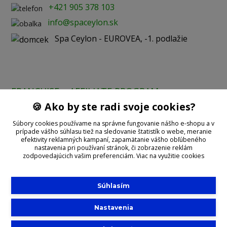
+421 905 378 103
info@spaceylon.sk
Spa Ceylon - EUROVEA, -1. podlažie
FRANCHISE
AFFILIATE PROGRAM
🍪 Ako by ste radi svoje cookies?
Prijímame online platby:
Súbory cookies používame na správne fungovanie nášho e-shopu a v
prípade vášho súhlasu tiež na sledovanie štatistík o webe, meranie
efektivity reklamných kampaní, zapamätanie vášho obľúbeného
nastavenia pri používaní stránok, či zobrazenie reklám
zodpovedajúcich vašim preferenciám.
Viac na využitie cookies
Súhlasím
©2020 With
Spa Ceylon
Nastavenia
Slovensko