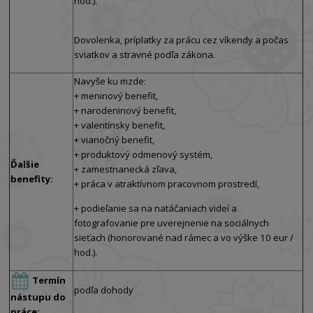
hod.).
Dovolenka, príplatky za prácu cez víkendy a počas
sviatkov a stravné podľa zákona.
Navyše ku mzde:
+ meninový benefit,
+ narodeninový benefit,
+ valentínsky benefit,
+ vianočný benefit,
+ produktový odmenový systém,
Ďalšie
+ zamestnanecká zľava,
benefity:
+ práca v atraktívnom pracovnom prostredí,
+ podieľanie sa na natáčaniach videí a
fotografovanie pre uverejnenie na sociálnych
sieťach (honorované nad rámec a vo výške 10 eur /
hod.).
Termín
podľa dohody
nástupu do
práce: