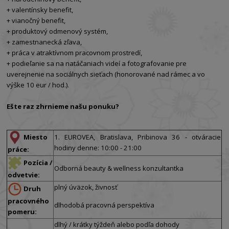
+ valentínsky benefit,
+ vianočný benefit,
+ produktový odmenový systém,
+ zamestnanecká zľava,
+ práca v atraktívnom pracovnom prostredí,
+ podieľanie sa na natáčaniach videí a fotografovanie pre
uverejnenie na sociálnych sieťach (honorované nad rámec a vo
výške 10 eur / hod.).
Ešte raz zhrnieme našu ponuku?
Miesto
1. EUROVEA, Bratislava, Pribinova 36 - otváracie
hodiny denne: 10:00 - 21:00
práce:
Pozícia /
Odborná beauty & wellness konzultantka
odvetvie:
plný úväzok, živnosť
Druh
pracovného
dlhodobá pracovná perspektíva
pomeru:
dlhý / krátky týždeň alebo podľa dohody