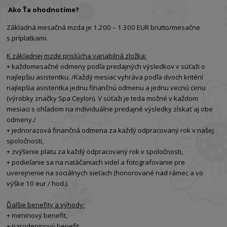
Ako Ťa ohodnotíme?
Základná mesačná mzda je 1.200 – 1.300 EUR brutto/mesačne
s príplatkami.
K základnej mzde prislúcha variabilná zložka:
+ každomesačné odmeny podľa predajných výsledkov v súťaži o
najlepšiu asistentku. /Každý mesiac vyhráva podľa dvoch kritérií
najlepšia asistentka jednu finančnú odmenu a jednu vecnú cenu
(výrobky značky Spa Ceylon). V súťaži je teda možné v každom
mesiaci s ohľadom na individuálne predajné výsledky získať aj obe
odmeny./
+ jednorazová finančná odmena za každý odpracovaný rok v našej
spoločnosti,
+ zvýšenie platu za každý odpracovaný rok v spoločnosti,
+ podieľanie sa na natáčaniach videí a fotografovanie pre
uverejnenie na sociálnych sieťach (honorované nad rámec a vo
výške 10 eur / hod.).
Ďalšie benefity a výhody:
+ meninový benefit,
+ narodeninový benefit,