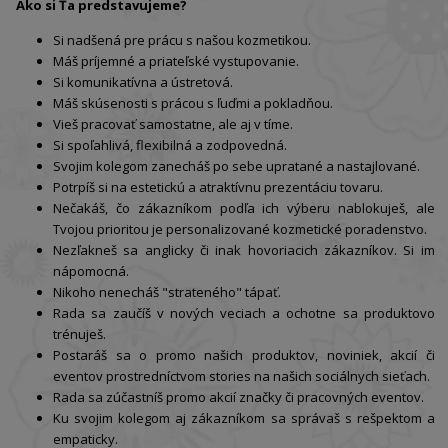
Ako si Ťa predstavujeme?
Si nadšená pre prácu s našou kozmetikou.
Máš príjemné a priateľské vystupovanie.
Si komunikatívna a ústretová.
Máš skúsenosti s prácou s ľuďmi a pokladňou.
Vieš pracovať samostatne, ale aj v tíme.
Si spoľahlivá, flexibilná a zodpovedná.
Svojim kolegom zanecháš po sebe upratané a nastajlované.
Potrpíš si na estetickú a atraktívnu prezentáciu tovaru.
Nečakáš, čo zákazníkom podľa ich výberu nablokuješ, ale
Tvojou prioritou je personalizované kozmetické poradenstvo.
Nezľakneš sa anglicky či inak hovoriacich zákazníkov. Si im
nápomocná.
Nikoho nenecháš "strateného" tápať.
Rada sa zaučíš v nových veciach a ochotne sa produktovo
trénuješ.
Postaráš sa o promo našich produktov, noviniek, akcií či
eventov prostredníctvom stories na našich sociálnych sieťach.
Rada sa zúčastníš promo akcií značky či pracovných eventov.
Ku svojim kolegom aj zákazníkom sa správaš s rešpektom a
empaticky.