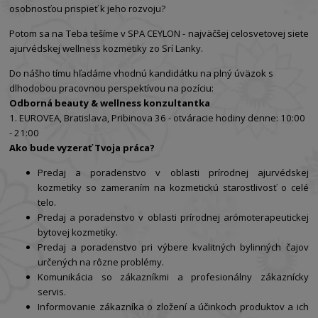
osobnosťou prispieť k jeho rozvoju?
Potom sa na Teba tešíme v SPA CEYLON - najväčšej celosvetovej siete
ajurvédskej wellness kozmetiky zo Srí Lanky.
Do nášho tímu hľadáme vhodnú kandidátku na plný úväzok s
dlhodobou pracovnou perspektívou na pozíciu:
Odborná beauty & wellness konzultantka
1. EUROVEA, Bratislava, Pribinova 36 - otváracie hodiny denne: 10:00
- 21:00
Ako bude vyzerať Tvoja práca?
Predaj a poradenstvo v oblasti prírodnej ajurvédskej
kozmetiky so zameraním na kozmetickú starostlivosť o celé
telo.
Predaj a poradenstvo v oblasti prírodnej arómoterapeutickej
bytovej kozmetiky.
Predaj a poradenstvo pri výbere kvalitných bylinných čajov
určených na rôzne problémy.
Komunikácia so zákazníkmi a profesionálny zákaznícky
servis.
Informovanie zákazníka o zložení a účinkoch produktov a ich