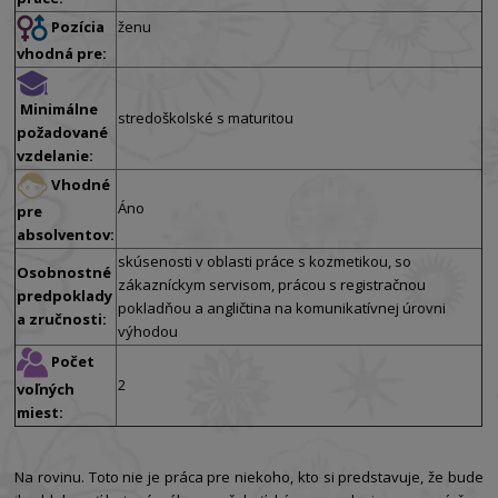
Pozícia
ženu
vhodná pre:
Minimálne
stredoškolské s maturitou
požadované
vzdelanie:
Vhodné
Áno
pre
absolventov:
skúsenosti v oblasti práce s kozmetikou, so
Osobnostné
zákazníckym servisom, prácou s registračnou
predpoklady
pokladňou a angličtina na komunikatívnej úrovni
a zručnosti:
výhodou
Počet
2
voľných
miest:
Na rovinu. Toto nie je práca pre niekoho, kto si predstavuje, že bude