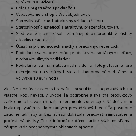
správnom používaní.
Práca s registračnou pokladňou.
Vybavovanie e-shop a Wolt objednávok.
Starostlivosť o chod, atraktívny vzhľad a čistotu.
Starostlivosť o estetickú a atraktívnu prezentáciu tovaru.
Sledovanie stavu zásob, záručnej doby produktov, čistoty
a kvality testerov.
Účasť na promo akciách značky a pracovných eventoch.
Podieľanie sa na prezentácii produktov na sociálnych sieťach,
tvorba vizuálnych podkladov.
Podieľanie sa na natáčaniach videí a fotografovanie pre
uverejnenie na sociálnych sieťach (honorované nad rámec a
vo výške 10 eur / hod.).
Ak ešte nemáš skúsenosti s našimi produktmi a nepoznáš ich na
vlastnej koži, nevadí. V úvode Ťa podrobne a kvalitne produktovo
zaškolíme a hravo sa v našom sortimente zorientuješ. Nájdeš v ňom
logiku aj systém. Aj do ostatných prevádzkových vecí Ťa postupne
zaučíme tak, aby si bez stresu dokázala pracovať samostatne a
profesionálne. My Ti tie informácie dáme, určite však musíš mať
záujem vzdelávať sa v týchto oblastiach aj sama.