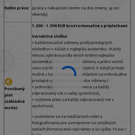
Režim práce:
(práca v nákupnom centre na dve zmeny, aj cez
víkendy)
1.200 - 1.300 EUR brutto/mesačne s príplatkami
Variabilná zložka:
+ každomesačné odmeny podľa predajných
výsledkov v súťaži o najlepšiu asistentku. /Každý
mesiac vyhráva podľa dvoch kritérií najlepšia
asistentka jednu finančnú odmenu a jednu vecnú
cenu (výrobky značky Spa Ceylon). V súťaži je teda
možné v každom mesiaci s ohľadom na individuálne
predajné výsledky získať aj obe odmeny./
+ jednorazová finančná odmena za každý
Ponúkaný
odpracovaný rok v našej spoločnosti,
plat
+ zvýšenie platu za každý odpracovaný rok v
(základná
spoločnosti,
mzda):
+ podieľanie sa na natáčaniach videí a
fotografovanie pre uverejnenie na sociálnych
sieťach (honorované nad rámec a vo výške 10 eur /