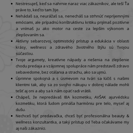
Nestresuješ, keď sa nahrnie naraz viac zákazníkov, ale teší Ťa
práve to, keď to tam žije.
Nehádaš sa, neurážaš sa, nenecháš sa strhnúť nepríjemnými
emóciami, ale prípadnú konštruktívnu kritiku prijímaš pozitívne
a vnímaš ju ako motor na ceste za lepším výkonom a
zlepšovaním sa.
Aktívny sebarozvoj, optimistický prístup a edukácia v oblasti
krásy, wellness a zdravého životného štýlu sú Tvojou
súčasťou.
Tvoje argumety, kreatívne nápady a riešenia na zlepšenie
chodu predaja a vzájomnej spolupráce nám predstavíš zdravo
sebavedome, bez otáľania a strachu, ako sa ujmú.
Úprimne spokojná a s úsmevom na tvári sa lúčiš s našimi
klientmi tak, aby sa zo svojho nákupu v dobrej nálade mohli
tešiť aj oni a aby sa k nám opäť radi vrátili.
Chápeš, že nepredávaš IBA kozmetiku, AVŠAK ajurvédsku
kozmetiku, ktorá ľudom prináša harmóniu pre telo, myseľ aj
dušu.
Nechceš byť predavačka, chceš byť profesionálna beauty &
wellness konzultantka, a taký prístup od Teba očakávame my
aj naši zákazníci.