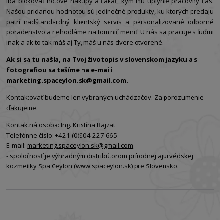
iba blokovať hotové nákupy a čakať, kým mu uplynie pracovný čas.
Našou pridanou hodnotou sú jedinečné produkty, ku ktorých predaju
patrí nadštandardný klientský servis a personalizované odborné
poradenstvo a nehodláme na tom nič meniť. U nás sa pracuje s ľuďmi
inak a ak to tak máš aj Ty, máš u nás dvere otvorené.
Ak si sa tu našla, na Tvoj životopis v slovenskom jazyku a s
fotografiou sa tešíme na e-maili
marketing.spaceylon.sk@gmail.com
.
Kontaktovať budeme len vybraných uchádzačov. Za porozumenie
ďakujeme.
Kontaktná osoba: Ing. Kristína Bajzat
Telefónne číslo: +421 (0)904 227 665
E-mail:
marketing.spaceylon.sk@gmail.com
- spoločnosť je výhradným distribútorom prírodnej ajurvédskej
kozmetiky Spa Ceylon (www.spaceylon.sk) pre Slovensko.