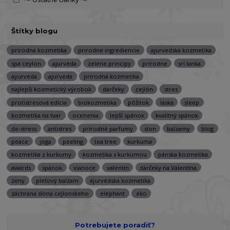
Štítky blogu
prirodna kozmetika
prirodne ingrediencie
ajurvedska kozmetika
spa ceylon
ajurvéda
zelene principy
prirodne
srí lanka
ayurveda
ajurveda
prírodná kozmetika
najlepší kozmetický výrobok
darčeky
cejlón
stres
protistresová edícia
biokozmetika
pôžitok
láska
sleep
kozmetika na tvar
ocenenia
lepší spánok
kvalitný spánok
de-stress
antistres
prírodné parfumy
slon
balzamy
blog
peace
joga
peeling
tea tree
kurkuma
kozmetika z kurkumy
kozmetika s kurkumou
pánska kozmetika
awards
spánok
vianoce
valentin
darčeky na Valentína
zeny
pleťový balzam
ajurvédska kozmetika
záchrana slona cejlonskeho
elephant
eko
Potrebujete poradiť?