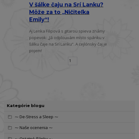
V šálke čaju na Srí Lanku?
Môže za to „Ničiteľka
Emily“!
Aj Lenka Filipová s gitarou spieva známy
popevok: „Já odplouvám místo spánku v
šálku čaje na Srí Lanku“. A cejlónsky čaj je
pojem!
strana
z 1
Kategórie blogu
⁓ De-Stress a Sleep ⁓
⁓ Naše ocenenia ⁓
⁓ Ostatné články ⁓