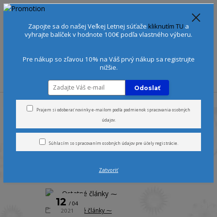
Spoznajte sa:
Urobte si Dóša test
alebo
Diagnostiku pleti
Zapojte sa do našej Veľkej Letnej súťaže
kliknutím TU
a
+421 905 378 103
(Po-Ne, 9-21 hod.)
EUR
vyhrajte balíček v hodnote 100€ podľa vlastného výberu.
0
0 €
Pre nákup so zľavou 10% na Váš prvý nákup sa registrujte
nižšie.
Menu
Odoslať
Úvod
Blog
Prajem si odoberať novinky e-mailom podľa
podmienok spracovania osobných
údajov
.
Blog
Súhlasím so
spracovaním osobných údajov
pre účely registrácie.
Zatvoriť
strana
z 1
12
04
⁓ Ostatné články ⁓
2021