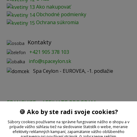
Ako nakupovať
Obchodné podmienky
Ochrana súkromia
Kontakty
+421 905 378 103
info@spaceylon.sk
Spa Ceylon - EUROVEA, -1. podlažie
FRANCHISE
AFFILIATE PROGRAM
🍪 Ako by ste radi svoje cookies?
Prijímame online platby:
Súbory cookies používame na správne fungovanie nášho e-shopu a v
prípade vášho súhlasu tiež na sledovanie štatistík o webe, meranie
efektivity reklamných kampaní, zapamätanie vášho obľúbeného
nastavenia pri používaní stránok, či zobrazenie reklám