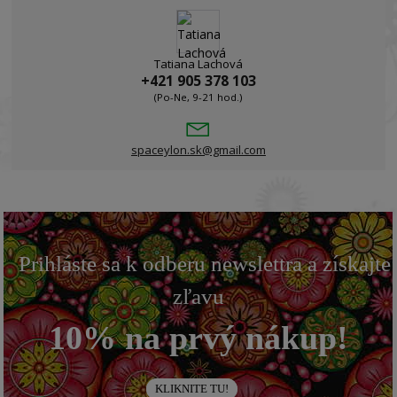
Tatiana Lachová
+421 905 378 103
(Po-Ne, 9-21 hod.)
spaceylon.sk@gmail.com
Prihláste sa k odberu newslettra a získajte
zľavu
10% na prvý nákup!
KLIKNITE TU!