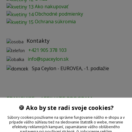
Ako nakupovať
Obchodné podmienky
Ochrana súkromia
Kontakty
+421 905 378 103
info@spaceylon.sk
Spa Ceylon - EUROVEA, -1. podlažie
FRANCHISE
AFFILIATE PROGRAM
🍪 Ako by ste radi svoje cookies?
Prijímame online platby:
Súbory cookies používame na správne fungovanie nášho e-shopu a v
prípade vášho súhlasu tiež na sledovanie štatistík o webe, meranie
efektivity reklamných kampaní, zapamätanie vášho obľúbeného
nastavenia pri používaní stránok, či zobrazenie reklám