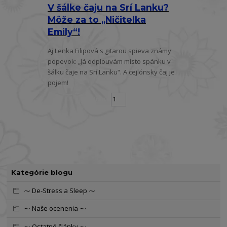
V šálke čaju na Srí Lanku?
Môže za to „Ničiteľka
Emily“!
Aj Lenka Filipová s gitarou spieva známy
popevok: „Já odplouvám místo spánku v
šálku čaje na Srí Lanku“. A cejlónsky čaj je
pojem!
strana
z 1
Kategórie blogu
⁓ De-Stress a Sleep ⁓
⁓ Naše ocenenia ⁓
⁓ Ostatné články ⁓