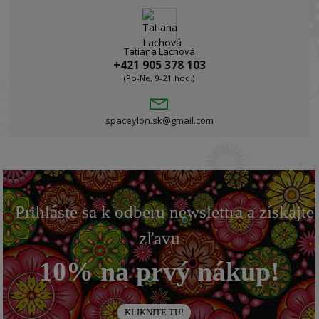
Tatiana Lachová
+421 905 378 103
(Po-Ne, 9-21 hod.)
spaceylon.sk@gmail.com
Prihláste sa k odberu newslettra a získajte
zľavu
10% na prvý nákup!
KLIKNITE TU!