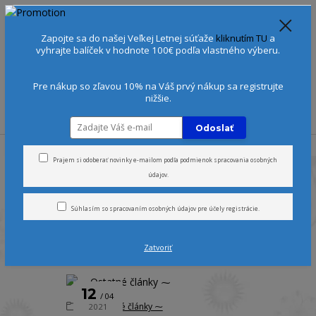
Spoznajte sa:
Urobte si Dóša test
alebo
Diagnostiku pleti
Zapojte sa do našej Veľkej Letnej súťaže
kliknutím TU
a
+421 905 378 103
(Po-Ne, 9-21 hod.)
EUR
vyhrajte balíček v hodnote 100€ podľa vlastného výberu.
0
0 €
Pre nákup so zľavou 10% na Váš prvý nákup sa registrujte
nižšie.
Menu
Odoslať
Úvod
Blog
Prajem si odoberať novinky e-mailom podľa
podmienok spracovania osobných
údajov
.
Blog
Súhlasím so
spracovaním osobných údajov
pre účely registrácie.
Zatvoriť
strana
z 1
12
04
⁓ Ostatné články ⁓
2021