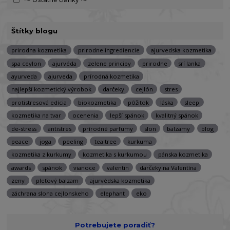
Štítky blogu
prirodna kozmetika
prirodne ingrediencie
ajurvedska kozmetika
spa ceylon
ajurvéda
zelene principy
prirodne
srí lanka
ayurveda
ajurveda
prírodná kozmetika
najlepší kozmetický výrobok
darčeky
cejlón
stres
protistresová edícia
biokozmetika
pôžitok
láska
sleep
kozmetika na tvar
ocenenia
lepší spánok
kvalitný spánok
de-stress
antistres
prírodné parfumy
slon
balzamy
blog
peace
joga
peeling
tea tree
kurkuma
kozmetika z kurkumy
kozmetika s kurkumou
pánska kozmetika
awards
spánok
vianoce
valentin
darčeky na Valentína
zeny
pleťový balzam
ajurvédska kozmetika
záchrana slona cejlonskeho
elephant
eko
Potrebujete poradiť?